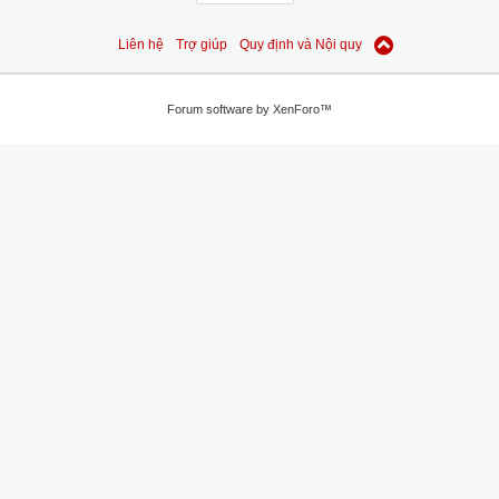
Liên hệ
Trợ giúp
Quy định và Nội quy
Forum software by XenForo™