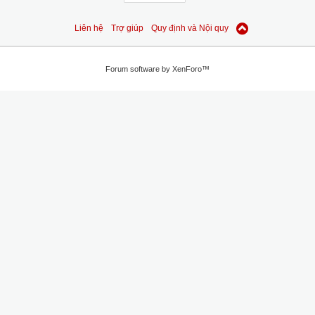
Liên hệ
Trợ giúp
Quy định và Nội quy
Forum software by XenForo™