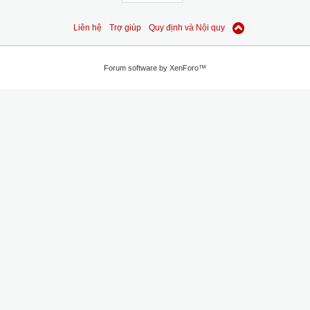
Liên hệ
Trợ giúp
Quy định và Nội quy
Forum software by XenForo™