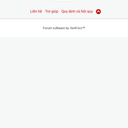
Liên hệ
Trợ giúp
Quy định và Nội quy
Forum software by XenForo™