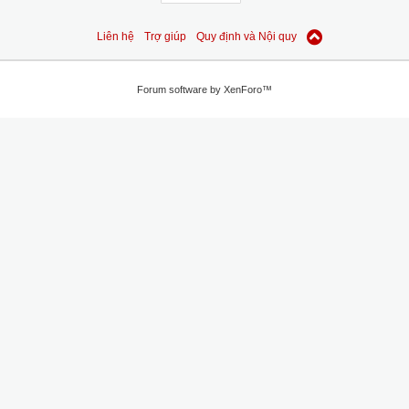
Liên hệ
Trợ giúp
Quy định và Nội quy
Forum software by XenForo™