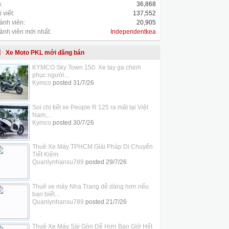
:
36,868
 viết:
137,552
ành viên:
20,905
ành viên mới nhất:
Independentkea
Xe Moto PKL mới đăng bán
KYMCO Sky Town 150: Xe tay ga chinh
phục người...
Kymco
posted
31/7/26
Soi chi tiết xe People R 125 ra mắt tại Việt
Nam,...
Kymco
posted
30/7/26
Thuê Xe Máy TPHCM Giải Pháp Di Chuyển
Tiết Kiệm
Quanlynhansu789
posted
29/7/26
Thuê xe máy Nha Trang dễ dàng hơn nếu
bạn biết...
Quanlynhansu789
posted
21/7/26
Thuê Xe Máy Sài Gòn Dễ Hơn Bao Giờ Hết