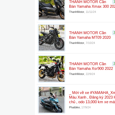
THANH MOTOR Cần
Bán Yamaha Xmax 300 20
ThanhMotor
,
11/11/24
THANH MOTOR Cần
Bán Yamaha MT09 2020
ThanhMotor
,
7/10/24
THANH MOTOR Cần
Bán Yamaha Xsr900 2022
ThanhMotor
,
22/9/24
_ Mới về xe #YAMAHA_Xm
Màu Xanh , Đăng ký 2023
chủ , odo 13,000 km xe má
Phatbike
,
17/9/24