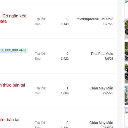
 – Có ngăn kéo
Trả lời:
0
thietbinpro0901353252
gara
Đọc:
1,149
12/7/25
30,000,000 VNĐ
Trả lời:
0
PhatPhatMoto
Đọc:
1,422
7/6/25
h thức bán tại
Trả lời:
1
Châu May Mắn
Đọc:
1,669
27/5/25
hức bán tại
Trả lời:
0
Châu May Mắn
Đọc:
1,144
27/5/25