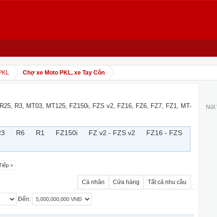
PKL
Chợ xe Moto PKL, xe Tay Côn
 R25, R3, MT03, MT125, FZ150i, FZS v2, FZ16, FZ6, FZ7, FZ1, MT-
Nút
R3
R6
R1
FZ150i
FZ v2 - FZS v2
FZ16 - FZS
Tiếp >
Cá nhân
Cửa hàng
Tất cả nhu cầu
Đến: