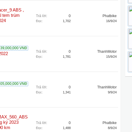
cer_9 ABS ,
l tem trùm
Trả lời:
0
Phatbike
024
Đọc:
1,702
16/9/24
239,000,000 VNĐ
Trả lời:
0
ThanhMotor
2022
Đọc:
1,781
15/9/24
205,000,000 VNĐ
Trả lời:
0
ThanhMotor
Đọc:
1,341
9/9/24
TMAX_560_ABS
g ký 2023
Trả lời:
0
Phatbike
00 km
Đọc:
1,488
8/9/24