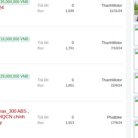
135,000,000 VNĐ
Trả lời:
0
ThanhMotor
24
Đọc:
1,639
11/11/24
216,000,000 VNĐ
Trả lời:
0
ThanhMotor
Đọc:
1,701
7/10/24
229,000,000 VNĐ
Trả lời:
0
ThanhMotor
Đọc:
1,651
22/9/24
ax_300 ABS ,
 HQCN chính
Trả lời:
0
Phatbike
y
Đọc:
1,913
17/9/24