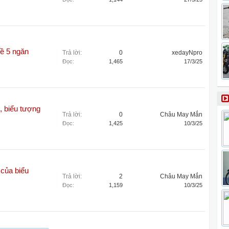
hề 5 ngăn
Trả lời:
0
xedayNpro
Đọc:
1,465
17/3/25
 biểu tượng
Trả lời:
0
Châu May Mắn
Đọc:
1,425
10/3/25
 của biểu
Trả lời:
2
Châu May Mắn
Đọc:
1,159
10/3/25