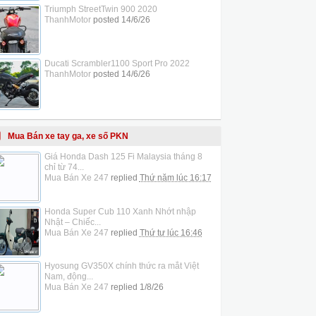
Triumph StreetTwin 900 2020
ThanhMotor
posted
14/6/26
Ducati Scrambler1100 Sport Pro 2022
ThanhMotor
posted
14/6/26
Mua Bán xe tay ga, xe số PKN
Giá Honda Dash 125 Fi Malaysia tháng 8
chỉ từ 74...
Mua Bán Xe 247
replied
Thứ năm lúc 16:17
Honda Super Cub 110 Xanh Nhớt nhập
Nhật – Chiếc...
Mua Bán Xe 247
replied
Thứ tư lúc 16:46
Hyosung GV350X chính thức ra mắt Việt
Nam, động...
Mua Bán Xe 247
replied
1/8/26