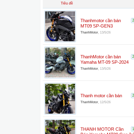
Tiêu đề
Thanhmotor cần bán
MT09 SP-GEN3
ThanhMotor
,
13/5/26
ThanhMotor cần bán
Yamaha MT-09 SP-2024
ThanhMotor
,
13/5/26
Thanh motor cần bán
ThanhMotor
,
12/5/26
THANH MOTOR Cần