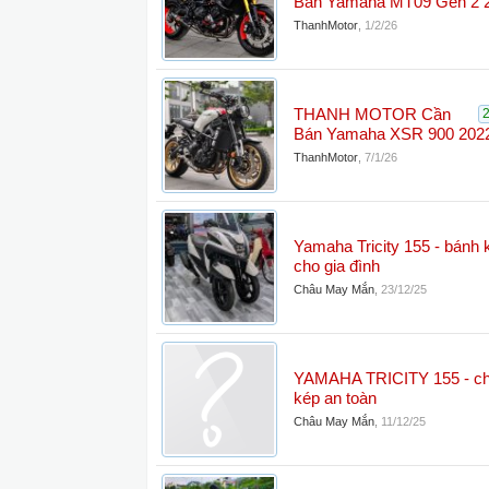
Bán Yamaha MT09 Gen 2 
ThanhMotor
,
1/2/26
THANH MOTOR Cần
Bán Yamaha XSR 900 202
ThanhMotor
,
7/1/26
Yamaha Tricity 155 - bánh 
cho gia đình
Châu May Mắn
,
23/12/25
YAMAHA TRICITY 155 - ch
kép an toàn
Châu May Mắn
,
11/12/25