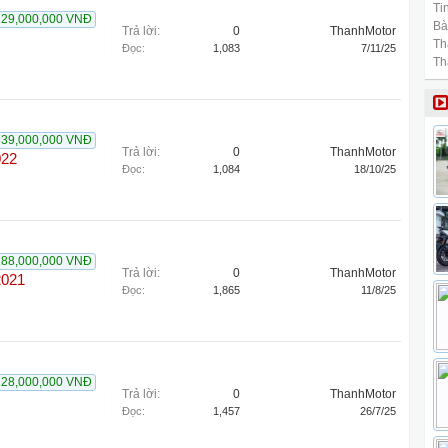
Tin
229,000,000 VNĐ
Bài
Trả lời:
0
ThanhMotor
Th
Đọc:
1,083
7/11/25
Th
339,000,000 VNĐ
Trả lời:
0
ThanhMotor
022
Đọc:
1,084
18/10/25
188,000,000 VNĐ
Trả lời:
0
ThanhMotor
2021
Đọc:
1,865
11/8/25
228,000,000 VNĐ
Trả lời:
0
ThanhMotor
Đọc:
1,457
26/7/25