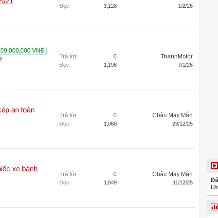
2021
Đọc:
3,128
1/2/26
209,000,000 VNĐ
Trả lời:
0
ThanhMotor
2
Đọc:
1,198
7/1/26
kép an toàn
Trả lời:
0
Châu May Mắn
Đọc:
1,060
23/12/25
iếc xe bánh
Trả lời:
0
Châu May Mắn
Đă
Đọc:
1,849
11/12/25
Lh