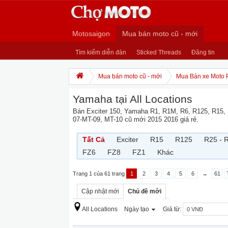
Motosaigon
Mua bán moto cũ - mới
Tìm kiếm diễn đàn
Sticked Threads
Đăng tin
Mua bán moto cũ - mới
Mua Bán xe Moto 
Yamaha tại All Locations
Bán Exciter 150, Yamaha R1, R1M, R6, R125, R15,
07-MT-09, MT-10 cũ mới 2015 2016 giá rẻ.
Tất Cả
Exciter
R15
R125
R25 - 
FZ6
FZ8
FZ1
Khác
Trang 1 của 61 trang
1
2
3
4
5
6
→
61
Cập nhật mới
Chủ đề mới
All Locations
Ngày tạo
Giá từ: