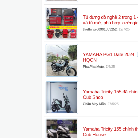
Tủ đựng đồ nghề 2 trong 1
và tủ mở, phù hợp xưởng/
thietbinpro0901353252
,
12/7/25
YAMAHA PG1 Date 2024
HQCN
PhatPhatMoto
,
7/6/25
Yamaha Tricity 155 đã chín
Cub Shop
Châu May Mắn
,
27/5/25
Yamaha Tricity 155 chính t
Cub House