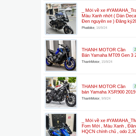
_ Mới về xe #YAMAHA_Tra
Màu Xanh nhớt ( Dán Deca
Đen nguyên xe ) Đăng ký2
Phatbike
,
16/9/24
THANH MOTOR Cần
Bán Yamaha MT09 Gen 3 
ThanhMotor
,
15/9/24
THANH MOTOR Cần
bán Yamaha XSR900 2019
ThanhMotor
,
9/9/24
_ Mới về xe #YAMAHA_
Fom Mới , Màu Xanh , Đăn
HQCN chính chủ , odo 2,3