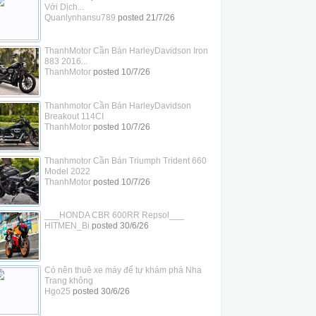
Với Dịch...
Quanlynhansu789
posted
21/7/26
ThanhMotor Cần Bán HarleyDavidson Iron
883 2016...
ThanhMotor
posted
10/7/26
Thanhmotor Cần Bán HarleyDavidson
Breakout 114CI
ThanhMotor
posted
10/7/26
Thanhmotor Cần Bán Triumph Trident 660
Model 2022
ThanhMotor
posted
10/7/26
___HONDA CBR 600RR Repsol___
HITMEN_Bi
posted
30/6/26
Có nên thuê xe máy để tự khám phá Nha
Trang không
Hgo25
posted
30/6/26