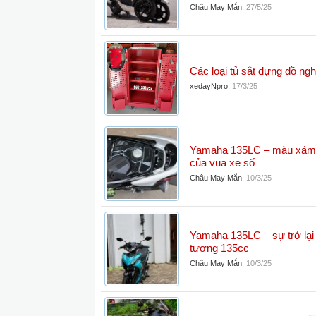
Châu May Mắn
,
27/5/25
Các loại tủ sắt đựng đồ ng
xedayNpro
,
17/3/25
Yamaha 135LC – màu xám,
của vua xe số
Châu May Mắn
,
10/3/25
Yamaha 135LC – sự trở lại
tượng 135cc
Châu May Mắn
,
10/3/25