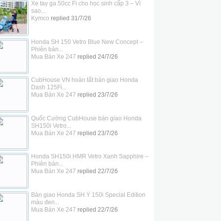
Xe tay ga 50cc Fi cho học sinh cấp 3 – Vì
sao...
Kymco
replied
31/7/26
Honda SH 150 Vetro Blue New Concept –
Phiên bản...
Mua Bán Xe 247
replied
24/7/26
CubHouse VN hoàn tất bàn giao Honda
Dash 125Fi...
Mua Bán Xe 247
replied
23/7/26
Quốc Cường CubHouse bàn giao Honda
SH150i Vetro...
Mua Bán Xe 247
replied
23/7/26
Honda SH150i HMR Vetro Xanh Sapphire –
Phiên bản...
Mua Bán Xe 247
replied
22/7/26
Bàn giao Honda SH Ý 150i Special Edition
màu đen...
Mua Bán Xe 247
replied
22/7/26