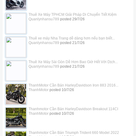
Thuê Xe Máy TPHCM Giải Pháp Di Chuyển Tiết Kiệm
Quanlynhansu789
posted
29/7/26
Thuê xe máy Nha Trang dễ dàng hơn nếu bạn biết...
Quanlynhansu789
posted
21/7/26
Thuê Xe Máy Sài Gòn Dễ Hơn Bao Giờ Hết Với Dịch...
Quanlynhansu789
posted
21/7/26
ThanhMotor Cần Bán HarleyDavidson Iron 883 2016...
ThanhMotor
posted
10/7/26
Thanhmotor Cần Bán HarleyDavidson Breakout 114CI
ThanhMotor
posted
10/7/26
Thanhmotor Cần Bán Triumph Trident 660 Model 2022