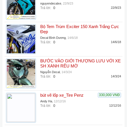
nguyendecalxe
,
22/9/23
Trả lời:
0
22/9/23
Bộ Tem Trùm Exciter 150 Xanh Trắng Cực
Đẹp
Decal Bình Dương
,
14/6/18
Trả lời:
0
14/6/18
BƯỚC VÀO GIỚI THƯỢNG LƯU VỚI XE
SH XANH RÊU MỜ
Nguyễn Decal
,
14/3/24
Trả lời:
0
14/3/24
bút vẽ lốp xe_Tire Penz
330,000 VNĐ
Andy Ha
,
12/12/16
Trả lời:
0
12/12/16