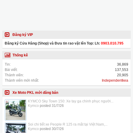
Đăng ký VIP
Đăng ký Cửa Hàng (Shop) và Đưa tin rao vặt lên Top: Lh:
0903.010.795
Thống kê
Tin:
36,869
Bài viết:
137,553
Thành viên:
20,905
Thành viên mới nhất:
Independentkea
Xe Moto PKL mới đăng bán
KYMCO Sky Town 150: Xe tay ga chinh phục người...
Kymco
posted
31/7/26
Soi chi tiết xe People R 125 ra mắt tại Việt Nam,...
Kymco
posted
30/7/26