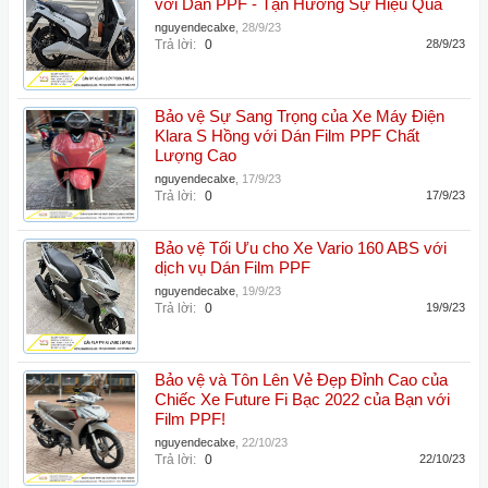
với Dán PPF - Tận Hưởng Sự Hiệu Quả
nguyendecalxe
,
28/9/23
Trả lời:
0
28/9/23
Bảo vệ Sự Sang Trọng của Xe Máy Điện
Klara S Hồng với Dán Film PPF Chất
Lượng Cao
nguyendecalxe
,
17/9/23
Trả lời:
0
17/9/23
Bảo vệ Tối Ưu cho Xe Vario 160 ABS với
dịch vụ Dán Film PPF
nguyendecalxe
,
19/9/23
Trả lời:
0
19/9/23
Bảo vệ và Tôn Lên Vẻ Đẹp Đỉnh Cao của
Chiếc Xe Future Fi Bạc 2022 của Bạn với
Film PPF!
nguyendecalxe
,
22/10/23
Trả lời:
0
22/10/23