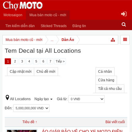
Motosaigon
Mua bán moto cũ - mới
Tìm kiếm diễn đàn
Sticked Threads
Đăng tin
Mua bán moto cũ - mới
...
Dàn Áo
Tem Decal tại All Locations
1
2
3
4
5
6
7
Tiếp >
Cập nhật mới
Chủ đề mới
Cá nhân
Cửa hàng
Tất cả nhu cầu
All Locations
Ngày tạo
Giá từ:
Đến:
Tiêu đề ↑
Bài viết cuối
ÁO GIÁP BẢO VỆ CHO XE MOTO ĐIỆN