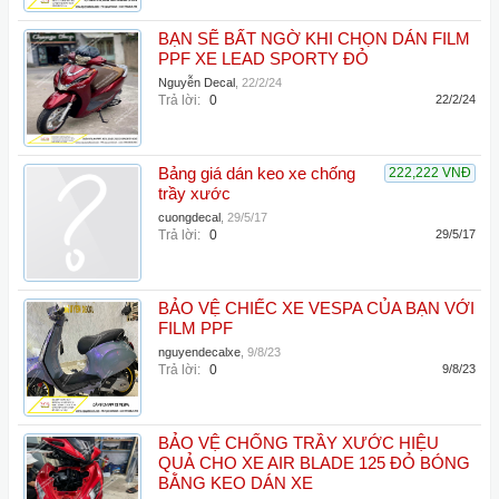
BẠN SẼ BẤT NGỜ KHI CHỌN DÁN FILM
PPF XE LEAD SPORTY ĐỎ
Nguyễn Decal
,
22/2/24
Trả lời:
0
22/2/24
Bảng giá dán keo xe chống
222,222 VNĐ
trầy xước
cuongdecal
,
29/5/17
Trả lời:
0
29/5/17
BẢO VỆ CHIẾC XE VESPA CỦA BẠN VỚI
FILM PPF
nguyendecalxe
,
9/8/23
Trả lời:
0
9/8/23
BẢO VỆ CHỐNG TRẦY XƯỚC HIỆU
QUẢ CHO XE AIR BLADE 125 ĐỎ BÓNG
BẰNG KEO DÁN XE