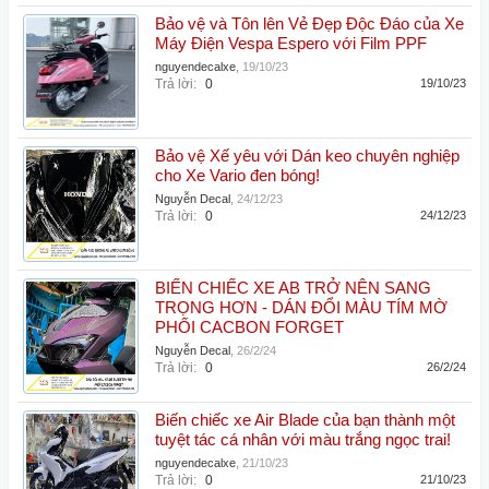
Bảo vệ và Tôn lên Vẻ Đẹp Độc Đáo của Xe
Máy Điện Vespa Espero với Film PPF
nguyendecalxe
,
19/10/23
Trả lời:
0
19/10/23
Bảo vệ Xế yêu với Dán keo chuyên nghiệp
cho Xe Vario đen bóng!
Nguyễn Decal
,
24/12/23
Trả lời:
0
24/12/23
BIẾN CHIẾC XE AB TRỞ NÊN SANG
TRỌNG HƠN - DÁN ĐỔI MÀU TÍM MỜ
PHỐI CACBON FORGET
Nguyễn Decal
,
26/2/24
Trả lời:
0
26/2/24
Biến chiếc xe Air Blade của bạn thành một
tuyệt tác cá nhân với màu trắng ngọc trai!
nguyendecalxe
,
21/10/23
Trả lời:
0
21/10/23