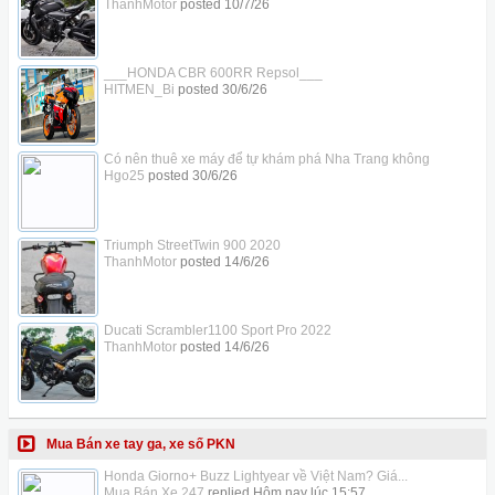
ThanhMotor
posted
10/7/26
___HONDA CBR 600RR Repsol___
HITMEN_Bi
posted
30/6/26
Có nên thuê xe máy để tự khám phá Nha Trang không
Hgo25
posted
30/6/26
Triumph StreetTwin 900 2020
ThanhMotor
posted
14/6/26
Ducati Scrambler1100 Sport Pro 2022
ThanhMotor
posted
14/6/26
Mua Bán xe tay ga, xe số PKN
Honda Giorno+ Buzz Lightyear về Việt Nam? Giá...
Mua Bán Xe 247
replied
Hôm nay lúc 15:57