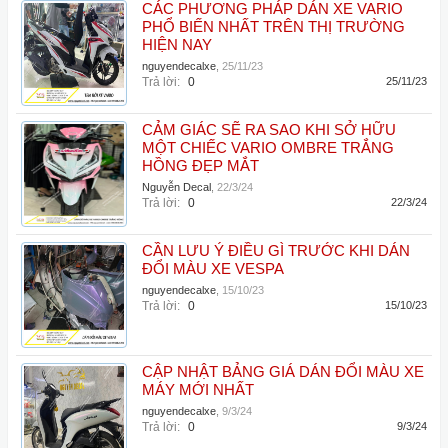
CÁC PHƯƠNG PHÁP DÁN XE VARIO
PHỔ BIẾN NHẤT TRÊN THỊ TRƯỜNG
HIỆN NAY
nguyendecalxe
,
25/11/23
Trả lời:
0
25/11/23
CẢM GIÁC SẼ RA SAO KHI SỞ HỮU
MỘT CHIẾC VARIO OMBRE TRẮNG
HỒNG ĐẸP MẮT
Nguyễn Decal
,
22/3/24
Trả lời:
0
22/3/24
CẦN LƯU Ý ĐIỀU GÌ TRƯỚC KHI DÁN
ĐỔI MÀU XE VESPA
nguyendecalxe
,
15/10/23
Trả lời:
0
15/10/23
CẬP NHẬT BẢNG GIÁ DÁN ĐỔI MÀU XE
MÁY MỚI NHẤT
nguyendecalxe
,
9/3/24
Trả lời:
0
9/3/24