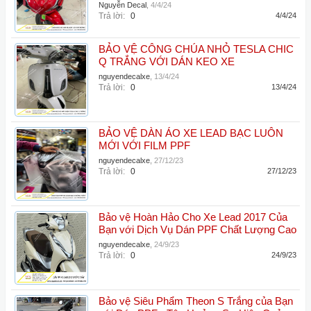
Nguyễn Decal
,
4/4/24
Trả lời:
0
4/4/24
BẢO VỆ CÔNG CHÚA NHỎ TESLA CHIC
Q TRẮNG VỚI DÁN KEO XE
nguyendecalxe
,
13/4/24
Trả lời:
0
13/4/24
BẢO VỆ DÀN ÁO XE LEAD BẠC LUÔN
MỚI VỚI FILM PPF
nguyendecalxe
,
27/12/23
Trả lời:
0
27/12/23
Bảo vệ Hoàn Hảo Cho Xe Lead 2017 Của
Bạn với Dịch Vụ Dán PPF Chất Lượng Cao
nguyendecalxe
,
24/9/23
Trả lời:
0
24/9/23
Bảo vệ Siêu Phẩm Theon S Trắng của Bạn