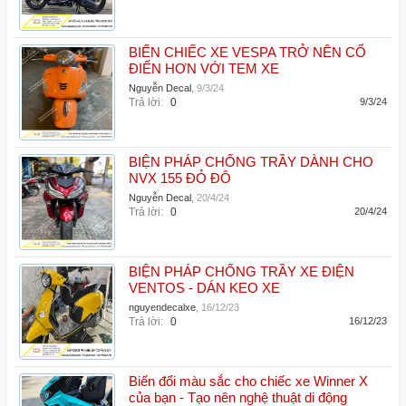
BIẾN CHIẾC XE VESPA TRỞ NÊN CỔ
ĐIỂN HƠN VỚI TEM XE
Nguyễn Decal
,
9/3/24
Trả lời:
0
9/3/24
BIỆN PHÁP CHỐNG TRẦY DÀNH CHO
NVX 155 ĐỎ ĐÔ
Nguyễn Decal
,
20/4/24
Trả lời:
0
20/4/24
BIỆN PHÁP CHỐNG TRẦY XE ĐIỆN
VENTOS - DÁN KEO XE
nguyendecalxe
,
16/12/23
Trả lời:
0
16/12/23
Biến đổi màu sắc cho chiếc xe Winner X
của bạn - Tạo nên nghệ thuật di động