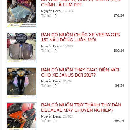
CHÍNH LÀ FILM PPF
Nguyễn Decal
,
17/1/24
Trả lời:
0
17/1/24
BẠN CÓ MUỐN CHIẾC XE VESPA GTS
150 NÂU ĐỒNG LUÔN MỚI
Nguyễn Decal
,
10/3/24
Trả lời:
0
10/3/24
BẠN CÓ MUỐN THAY GIAO DIỆN MỚI
CHO XE JANUS ĐỜI 2017?
Nguyễn Decal
,
3/3/24
Trả lời:
0
3/3/24
BẠN CÓ MUỐN TRỞ THÀNH THỢ DÁN
DECAL XE MÁY CHUYÊN NGHIỆP?
Nguyễn Decal
,
28/3/24
Trả lời:
0
28/3/24