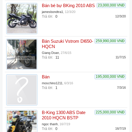
Bán bé bự BKing 2010 ABS
23,000,000 VNĐ
jamesbondtra1
,
12/3/20
Trả lời:
0
12/3/20
Bán Suzuki Vstrom Dl650-
259,990,000 VNĐ
HQCN
Giang Doan
,
27/6/15
Trả lời:
11
11/7/15
Bán
195,000,000 VNĐ
moschino1211
,
6/3/16
Trả lời:
1
7/3/16
B-King 1300 ABS Date
225,000,000 VNĐ
2010 HQCN BSTP
ngọc thanh
,
16/7/19
Trả lời:
0
16/7/19