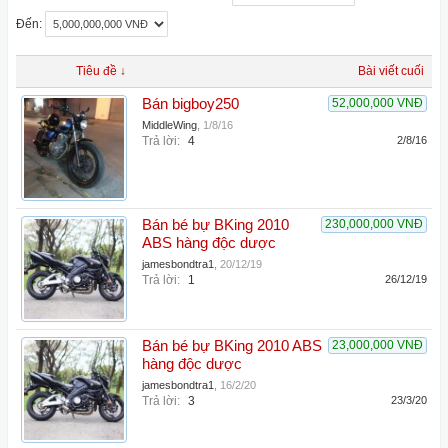
Đến:
Tiêu đề ↓
Bài viết cuối
Bán bigboy250
52,000,000 VNĐ
MiddleWing
,
1/8/16
Trả lời:
4
2/8/16
Bán bé bự BKing 2010
230,000,000 VNĐ
ABS hàng độc dược
jamesbondtra1
,
20/12/19
Trả lời:
1
26/12/19
Bán bé bự BKing 2010 ABS
23,000,000 VNĐ
hàng độc dược
jamesbondtra1
,
16/2/20
Trả lời:
3
23/3/20