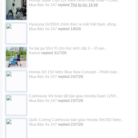
Honda Super Cub 110 Xanh Nhớt nhập Nhật – Chiếc...
Mua Bán Xe 247
replied
Thứ tư lúc 16:46
Hyosung GV350X chính thức ra mắt Việt Nam, động...
Mua Bán Xe 247
replied
1/8/26
Xe tay ga 50cc Fi cho học sinh cấp 3 – Vì sao...
Kymco
replied
31/7/26
Honda SH 150 Vetro Blue New Concept – Phiên bản...
Mua Bán Xe 247
replied
24/7/26
CubHouse VN hoàn tất bàn giao Honda Dash 125Fi...
Mua Bán Xe 247
replied
23/7/26
Quốc Cường CubHouse bàn giao Honda SH150i Vetro...
Mua Bán Xe 247
replied
23/7/26