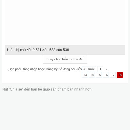
Hiển thị chủ đề từ 511 đến 538 của 538
Tùy chọn hiển thị chủ đề
(Bạn phải Đăng nhập hoặc Đăng ký để đăng bài viết)
< Trước
1
←
13
14
15
16
17
18
Nút "Chia sẻ" đến bạn bè giúp sản phẩm bán nhanh hơn