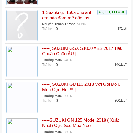
1 Suzuki gz 150a cho anh
45,000,000 VNĐ
em nào đam mê côn tay
Nguyễn Thành Trương
,
5/9/16
Trả lời:
0
5/9/16
-----[ SUZUKI GSX S1000 ABS 2017 Tiêu
Chuẩn Châu ÂU ]-----
Thưởng moto
,
24/11/17
Trả lời:
0
24/11/17
-----[ SUZUKI GD110 2018 Với Gói Độ 6
Món Cực Hot !!! ]-----
Thưởng moto
,
20/11/17
Trả lời:
0
20/11/17
-----SUZUKI GN 125 Model 2018 ( Xuất
Nhật) Cực Sốc Mùa Noel-----
Thưởng moto
,
28/11/17