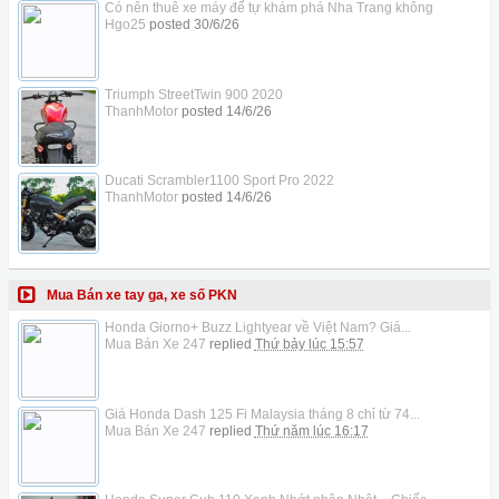
Có nên thuê xe máy để tự khám phá Nha Trang không
Hgo25
posted
30/6/26
Triumph StreetTwin 900 2020
ThanhMotor
posted
14/6/26
Ducati Scrambler1100 Sport Pro 2022
ThanhMotor
posted
14/6/26
Mua Bán xe tay ga, xe số PKN
Honda Giorno+ Buzz Lightyear về Việt Nam? Giá...
Mua Bán Xe 247
replied
Thứ bảy lúc 15:57
Giá Honda Dash 125 Fi Malaysia tháng 8 chỉ từ 74...
Mua Bán Xe 247
replied
Thứ năm lúc 16:17