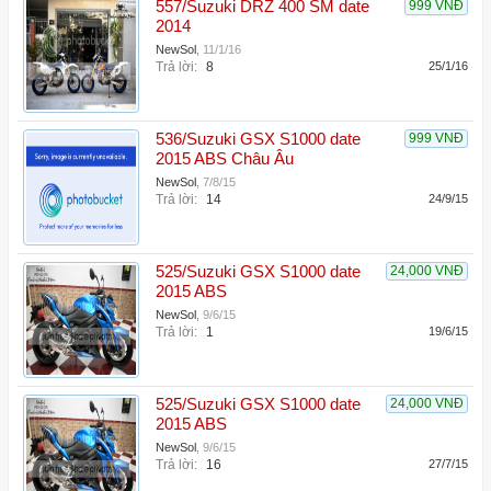
557/Suzuki DRZ 400 SM date
999 VNĐ
2014
NewSol
,
11/1/16
Trả lời:
8
25/1/16
536/Suzuki GSX S1000 date
999 VNĐ
2015 ABS Châu Âu
NewSol
,
7/8/15
Trả lời:
14
24/9/15
525/Suzuki GSX S1000 date
24,000 VNĐ
2015 ABS
NewSol
,
9/6/15
Trả lời:
1
19/6/15
525/Suzuki GSX S1000 date
24,000 VNĐ
2015 ABS
NewSol
,
9/6/15
Trả lời:
16
27/7/15