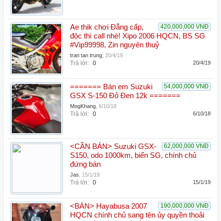
Ae thik chơi Đẳng cấp,
420,000,000 VNĐ
độc thì call nhé! Xipo 2006 HQCN, BS SG
#Vip99998, Zin nguyên thuỷ
tran tan trung
,
20/4/19
Trả lời:
0
20/4/19
======= Bán em Suzuki
54,000,000 VNĐ
GSX S-150 Đỏ Đen 12k =======
MogKhang
,
6/10/18
Trả lời:
0
6/10/18
<CẦN BÁN> Suzuki GSX-
62,000,000 VNĐ
S150, odo 1000km, biển SG, chính chủ
đứng bán
Jas
,
15/1/19
Trả lời:
0
15/1/19
<BÁN> Hayabusa 2007
190,000,000 VNĐ
HQCN chính chủ sang tên ủy quyền thoải