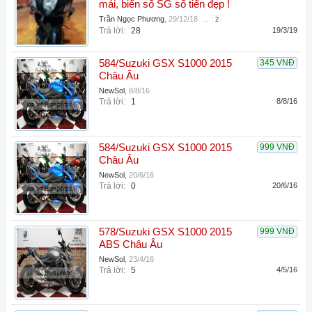
mái, biển số SG số tiến đẹp !
Trần Ngọc Phương
,
29/12/18
...
2
Trả lời:
28
19/3/19
584/Suzuki GSX S1000 2015
345 VNĐ
Châu Âu
NewSol
,
8/8/16
Trả lời:
1
8/8/16
584/Suzuki GSX S1000 2015
999 VNĐ
Châu Âu
NewSol
,
20/6/16
Trả lời:
0
20/6/16
578/Suzuki GSX S1000 2015
999 VNĐ
ABS Châu Âu
NewSol
,
23/4/16
Trả lời:
5
4/5/16