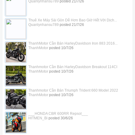
Quanlynhansu789
posted
21/7/26
Thuê Xe Máy Sài Gòn Dễ Hơn Bao Giờ Hết Với Dịch...
Quanlynhansu789
posted
21/7/26
ThanhMotor Cần Bán HarleyDavidson Iron 883 2016...
ThanhMotor
posted
10/7/26
Thanhmotor Cần Bán HarleyDavidson Breakout 114CI
ThanhMotor
posted
10/7/26
Thanhmotor Cần Bán Triumph Trident 660 Model 2022
ThanhMotor
posted
10/7/26
___HONDA CBR 600RR Repsol___
HITMEN_Bi
posted
30/6/26