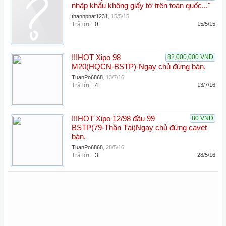
nhập khẩu không giấy tờ trên toàn quốc..."
thanhphat1231
,
15/5/15
Trả lời:
0
15/5/15
!!!HOT Xipo 98
82,000,000 VNĐ
M20(HQCN-BSTP)-Ngay chủ đứng bán.
TuanPo6868
,
13/7/16
Trả lời:
4
13/7/16
!!!HOT Xipo 12/98 đầu 99
80 VNĐ
BSTP(79-Thần Tài)Ngay chủ đứng cavet
bán.
TuanPo6868
,
28/5/16
Trả lời:
3
28/5/16