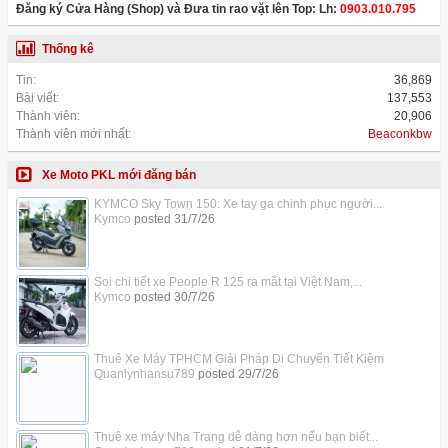
Đăng ký Cửa Hàng (Shop) và Đưa tin rao vặt lên Top: Lh:
0903.010.795
Thống kê
Tin:
36,869
Bài viết:
137,553
Thành viên:
20,906
Thành viên mới nhất:
Beaconkbw
Xe Moto PKL mới đăng bán
KYMCO Sky Town 150: Xe tay ga chinh phục người...
Kymco
posted
31/7/26
Soi chi tiết xe People R 125 ra mắt tại Việt Nam,...
Kymco
posted
30/7/26
Thuê Xe Máy TPHCM Giải Pháp Di Chuyển Tiết Kiệm
Quanlynhansu789
posted
29/7/26
Thuê xe máy Nha Trang dễ dàng hơn nếu bạn biết...