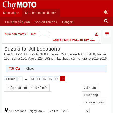
Motosaigon
Mua bán moto cũ - mới
Tìm kiếm diễn đàn
Sticked Threads
Đăng tin
Mua bán moto cũ - mới
...
Chợ xe Moto PKL, xe Tay Côn
Suzuki tại All Locations
Bán GSX-S1000, GSX-R1000, Gixxer 750, Gixxer 600, En150, Raider
150, Satria 150, Axelo 125, BKing, Hayabusa cũ mới giá rẻ 2015 2016.
Tất Cả
Khác
< Trước
1
←
13
14
15
16
17
18
Cập nhật mới
Chủ đề mới
Cá nhân
Cửa hàng
Tất cả nhu cầu
All Locations
Ngày tạo
Giá từ: