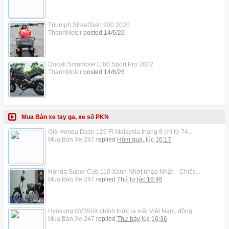
Triumph StreetTwin 900 2020
ThanhMotor
posted
14/6/26
Ducati Scrambler1100 Sport Pro 2022
ThanhMotor
posted
14/6/26
Mua Bán xe tay ga, xe số PKN
Giá Honda Dash 125 Fi Malaysia tháng 8 chỉ từ 74...
Mua Bán Xe 247
replied
Hôm qua, lúc 16:17
Honda Super Cub 110 Xanh Nhớt nhập Nhật – Chiếc...
Mua Bán Xe 247
replied
Thứ tư lúc 16:46
Hyosung GV350X chính thức ra mắt Việt Nam, động...
Mua Bán Xe 247
replied
Thứ bảy lúc 16:36