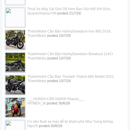
Thuê Xe Máy Sài Gòn Dễ Hơn Bao Giờ Hết Với Dịch...
Quanlynhansu789
posted
21/7/26
ThanhMotor Cần Bán HarleyDavidson Iron 883 2016...
ThanhMotor
posted
10/7/26
Thanhmotor Cần Bán HarleyDavidson Breakout 114CI
ThanhMotor
posted
10/7/26
Thanhmotor Cần Bán Triumph Trident 660 Model 2022
ThanhMotor
posted
10/7/26
___HONDA CBR 600RR Repsol___
HITMEN_Bi
posted
30/6/26
Có nên thuê xe máy để tự khám phá Nha Trang không
Hgo25
posted
30/6/26