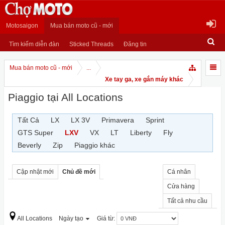
Motosaigon
Mua bán moto cũ - mới
Tìm kiếm diễn đàn
Sticked Threads
Đăng tin
Mua bán moto cũ - mới
...
Xe tay ga, xe gắn máy khác
Piaggio tại All Locations
Tất Cả
LX
LX 3V
Primavera
Sprint
GTS Super
LXV
VX
LT
Liberty
Fly
Beverly
Zip
Piaggio khác
Cập nhật mới
Chủ đề mới
Cá nhân
Cửa hàng
Tất cả nhu cầu
All Locations
Ngày tạo
Giá từ: