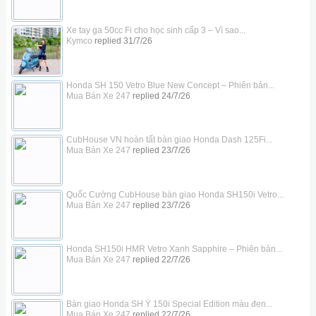
Xe tay ga 50cc Fi cho học sinh cấp 3 – Vì sao...
Kymco
replied
31/7/26
Honda SH 150 Vetro Blue New Concept – Phiên bản...
Mua Bán Xe 247
replied
24/7/26
CubHouse VN hoàn tất bàn giao Honda Dash 125Fi...
Mua Bán Xe 247
replied
23/7/26
Quốc Cường CubHouse bàn giao Honda SH150i Vetro...
Mua Bán Xe 247
replied
23/7/26
Honda SH150i HMR Vetro Xanh Sapphire – Phiên bản...
Mua Bán Xe 247
replied
22/7/26
Bàn giao Honda SH Ý 150i Special Edition màu đen...
Mua Bán Xe 247
replied
22/7/26