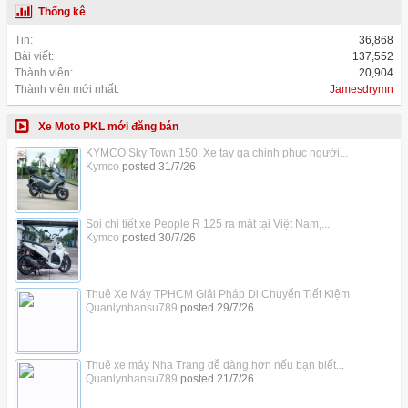
Thống kê
Tin:
36,868
Bài viết:
137,552
Thành viên:
20,904
Thành viên mới nhất:
Jamesdrymn
Xe Moto PKL mới đăng bán
KYMCO Sky Town 150: Xe tay ga chinh phục người...
Kymco
posted
31/7/26
Soi chi tiết xe People R 125 ra mắt tại Việt Nam,...
Kymco
posted
30/7/26
Thuê Xe Máy TPHCM Giải Pháp Di Chuyển Tiết Kiệm
Quanlynhansu789
posted
29/7/26
Thuê xe máy Nha Trang dễ dàng hơn nếu bạn biết...
Quanlynhansu789
posted
21/7/26