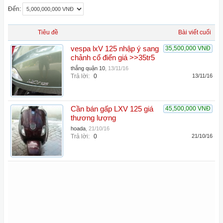
Đến:
Tiêu đề
Bài viết cuối
vespa lxV 125 nhập ý sang
35,500,000 VNĐ
chảnh cổ điển giá >>35tr5
thắng quận 10
,
13/11/16
Trả lời:
0
13/11/16
Cần bán gấp LXV 125 giá
45,500,000 VNĐ
thương lượng
hoada
,
21/10/16
Trả lời:
0
21/10/16