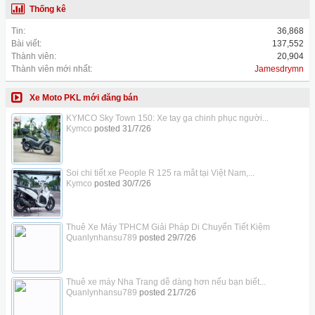
Thống kê
Tin:
36,868
Bài viết:
137,552
Thành viên:
20,904
Thành viên mới nhất:
Jamesdrymn
Xe Moto PKL mới đăng bán
KYMCO Sky Town 150: Xe tay ga chinh phục người...
Kymco
posted
31/7/26
Soi chi tiết xe People R 125 ra mắt tại Việt Nam,...
Kymco
posted
30/7/26
Thuê Xe Máy TPHCM Giải Pháp Di Chuyển Tiết Kiệm
Quanlynhansu789
posted
29/7/26
Thuê xe máy Nha Trang dễ dàng hơn nếu bạn biết...
Quanlynhansu789
posted
21/7/26