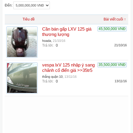
Đến:
Tiêu đề
Bài viết cuối ↑
Cần bán gấp LXV 125 giá
45,500,000 VNĐ
thương lượng
hoada
,
21/10/16
Trả lời:
0
21/10/16
vespa lxV 125 nhập ý sang
35,500,000 VNĐ
chảnh cổ điển giá >>35tr5
thắng quận 10
,
13/11/16
Trả lời:
0
13/11/16