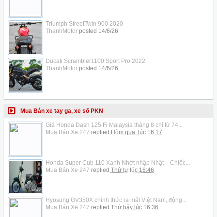
Triumph StreetTwin 900 2020
ThanhMotor
posted
14/6/26
Ducati Scrambler1100 Sport Pro 2022
ThanhMotor
posted
14/6/26
Mua Bán xe tay ga, xe số PKN
Giá Honda Dash 125 Fi Malaysia tháng 8 chỉ từ 74...
Mua Bán Xe 247
replied
Hôm qua, lúc 16:17
Honda Super Cub 110 Xanh Nhớt nhập Nhật – Chiếc...
Mua Bán Xe 247
replied
Thứ tư lúc 16:46
Hyosung GV350X chính thức ra mắt Việt Nam, động...
Mua Bán Xe 247
replied
Thứ bảy lúc 16:36