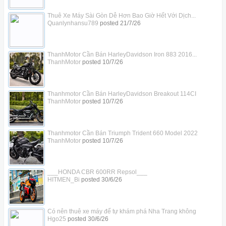
Thuê Xe Máy Sài Gòn Dễ Hơn Bao Giờ Hết Với Dịch...
Quanlynhansu789
posted
21/7/26
ThanhMotor Cần Bán HarleyDavidson Iron 883 2016...
ThanhMotor
posted
10/7/26
Thanhmotor Cần Bán HarleyDavidson Breakout 114CI
ThanhMotor
posted
10/7/26
Thanhmotor Cần Bán Triumph Trident 660 Model 2022
ThanhMotor
posted
10/7/26
___HONDA CBR 600RR Repsol___
HITMEN_Bi
posted
30/6/26
Có nên thuê xe máy để tự khám phá Nha Trang không
Hgo25
posted
30/6/26