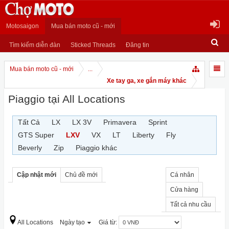
Motosaigon
Mua bán moto cũ - mới
Tìm kiếm diễn đàn
Sticked Threads
Đăng tin
Mua bán moto cũ - mới
...
Xe tay ga, xe gắn máy khác
Piaggio tại All Locations
Tất Cả
LX
LX 3V
Primavera
Sprint
GTS Super
LXV
VX
LT
Liberty
Fly
Beverly
Zip
Piaggio khác
Cập nhật mới
Chủ đề mới
Cá nhân
Cửa hàng
Tất cả nhu cầu
All Locations
Ngày tạo
Giá từ: