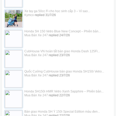
Xe tay ga 50cc Fi cho học sinh cấp 3 – Vì sao...
Kymco
replied
31/7/26
Honda SH 150 Vetro Blue New Concept – Phiên bản...
Mua Bán Xe 247
replied
24/7/26
CubHouse VN hoàn tất bàn giao Honda Dash 125Fi...
Mua Bán Xe 247
replied
23/7/26
Quốc Cường CubHouse bàn giao Honda SH150i Vetro...
Mua Bán Xe 247
replied
23/7/26
Honda SH150i HMR Vetro Xanh Sapphire – Phiên bản...
Mua Bán Xe 247
replied
22/7/26
Bàn giao Honda SH Ý 150i Special Edition màu đen...
Mua Bán Xe 247
replied
22/7/26