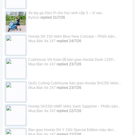
Xe tay ga 50cc Fi cho học sinh cấp 3 – Vì sao...
Kymco
replied
31/7/26
Honda SH 150 Vetro Blue New Concept – Phiên bản...
Mua Bán Xe 247
replied
24/7/26
CubHouse VN hoàn tất bàn giao Honda Dash 125Fi...
Mua Bán Xe 247
replied
23/7/26
Quốc Cường CubHouse bàn giao Honda SH150i Vetro...
Mua Bán Xe 247
replied
23/7/26
Honda SH150i HMR Vetro Xanh Sapphire – Phiên bản...
Mua Bán Xe 247
replied
22/7/26
Bàn giao Honda SH Ý 150i Special Edition màu đen...
Mua Bán Xe 247
replied
22/7/26