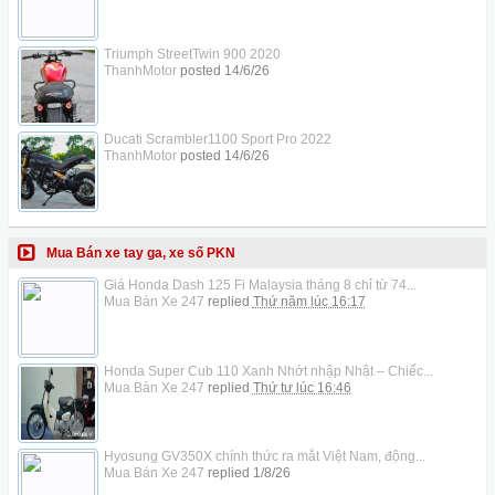
Triumph StreetTwin 900 2020
ThanhMotor
posted
14/6/26
Ducati Scrambler1100 Sport Pro 2022
ThanhMotor
posted
14/6/26
Mua Bán xe tay ga, xe số PKN
Giá Honda Dash 125 Fi Malaysia tháng 8 chỉ từ 74...
Mua Bán Xe 247
replied
Thứ năm lúc 16:17
Honda Super Cub 110 Xanh Nhớt nhập Nhật – Chiếc...
Mua Bán Xe 247
replied
Thứ tư lúc 16:46
Hyosung GV350X chính thức ra mắt Việt Nam, động...
Mua Bán Xe 247
replied
1/8/26