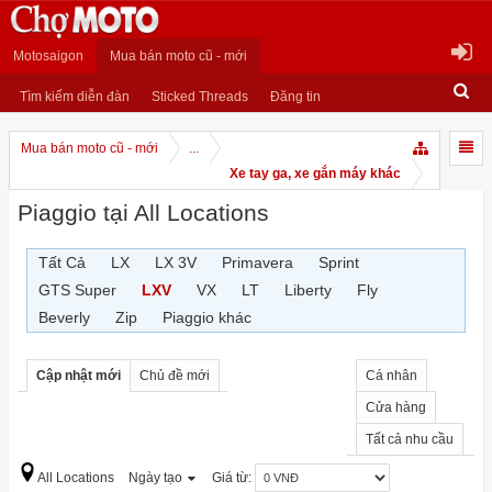
Motosaigon
Mua bán moto cũ - mới
Tìm kiếm diễn đàn
Sticked Threads
Đăng tin
Mua bán moto cũ - mới
...
Xe tay ga, xe gắn máy khác
Piaggio tại All Locations
Tất Cả
LX
LX 3V
Primavera
Sprint
GTS Super
LXV
VX
LT
Liberty
Fly
Beverly
Zip
Piaggio khác
Cập nhật mới
Chủ đề mới
Cá nhân
Cửa hàng
Tất cả nhu cầu
All Locations
Ngày tạo
Giá từ: