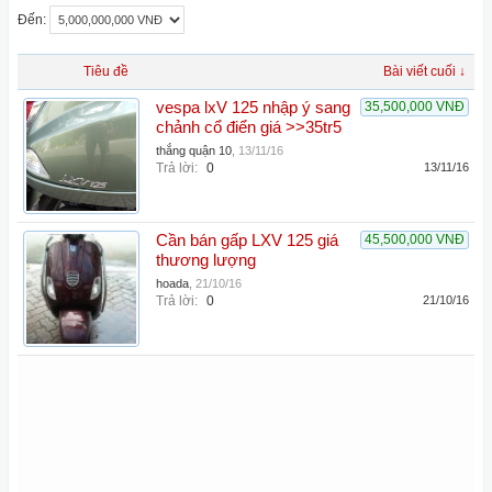
Đến:
Tiêu đề
Bài viết cuối ↓
vespa lxV 125 nhập ý sang
35,500,000 VNĐ
chảnh cổ điển giá >>35tr5
thắng quận 10
,
13/11/16
Trả lời:
0
13/11/16
Cần bán gấp LXV 125 giá
45,500,000 VNĐ
thương lượng
hoada
,
21/10/16
Trả lời:
0
21/10/16