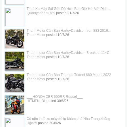
Thuê Xe Máy Sài Gòn Dễ Hơn Bao Giờ Hết Với Dịch...
Quanlynhansu789
posted
21/7/26
ThanhMotor Cần Bán HarleyDavidson Iron 883 2016...
ThanhMotor
posted
10/7/26
Thanhmotor Cần Bán HarleyDavidson Breakout 114CI
ThanhMotor
posted
10/7/26
Thanhmotor Cần Bán Triumph Trident 660 Model 2022
ThanhMotor
posted
10/7/26
___HONDA CBR 600RR Repsol___
HITMEN_Bi
posted
30/6/26
Có nên thuê xe máy để tự khám phá Nha Trang không
Hgo25
posted
30/6/26