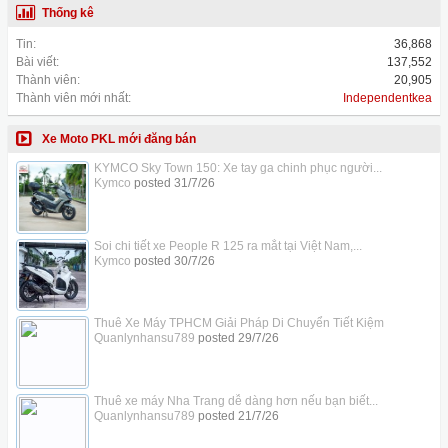
Thống kê
Tin:
36,868
Bài viết:
137,552
Thành viên:
20,905
Thành viên mới nhất:
Independentkea
Xe Moto PKL mới đăng bán
KYMCO Sky Town 150: Xe tay ga chinh phục người...
Kymco
posted
31/7/26
Soi chi tiết xe People R 125 ra mắt tại Việt Nam,...
Kymco
posted
30/7/26
Thuê Xe Máy TPHCM Giải Pháp Di Chuyển Tiết Kiệm
Quanlynhansu789
posted
29/7/26
Thuê xe máy Nha Trang dễ dàng hơn nếu bạn biết...
Quanlynhansu789
posted
21/7/26