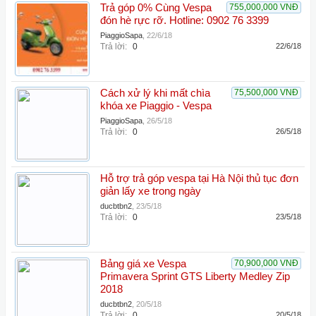
Trả góp 0% Cùng Vespa
755,000,000 VNĐ
đón hè rực rỡ. Hotline: 0902 76 3399
PiaggioSapa
,
22/6/18
Trả lời:
0
22/6/18
Cách xử lý khi mất chìa
75,500,000 VNĐ
khóa xe Piaggio - Vespa
PiaggioSapa
,
26/5/18
Trả lời:
0
26/5/18
Hỗ trợ trả góp vespa tại Hà Nội thủ tục đơn
giản lấy xe trong ngày
ducbtbn2
,
23/5/18
Trả lời:
0
23/5/18
Bảng giá xe Vespa
70,900,000 VNĐ
Primavera Sprint GTS Liberty Medley Zip
2018
ducbtbn2
,
20/5/18
Trả lời:
0
20/5/18