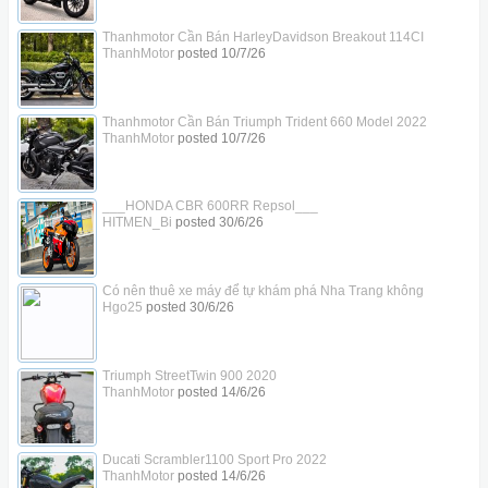
Thanhmotor Cần Bán HarleyDavidson Breakout 114CI
ThanhMotor
posted
10/7/26
Thanhmotor Cần Bán Triumph Trident 660 Model 2022
ThanhMotor
posted
10/7/26
___HONDA CBR 600RR Repsol___
HITMEN_Bi
posted
30/6/26
Có nên thuê xe máy để tự khám phá Nha Trang không
Hgo25
posted
30/6/26
Triumph StreetTwin 900 2020
ThanhMotor
posted
14/6/26
Ducati Scrambler1100 Sport Pro 2022
ThanhMotor
posted
14/6/26