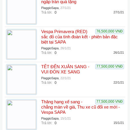
ngập tràn quà tặng
PiaggioSapa
,
27/1/21
Trả lời:
0
27/1/21
Vespa Primavera (RED)
76,500,000 VNĐ
sắc đỏ của tình đoàn kết - phiên bản đặc
biệt tại SAPA
PiaggioSapa
,
26/1/21
Trả lời:
0
26/1/21
TẾT ĐẾN XUÂN SANG -
77,500,000 VNĐ
VUI ĐÓN XE SANG
PiaggioSapa
,
22/1/21
Trả lời:
0
22/1/21
Thăng hạng xế sang -
77,500,000 VNĐ
chẳng màn về giá, Thu xe cũ đổi xe mới -
Vespa SAPA
PiaggioSapa
,
15/1/21
Trả lời:
0
15/1/21