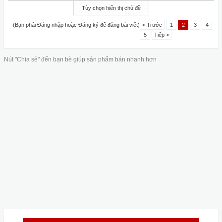
Tùy chọn hiển thị chủ đề
(Bạn phải Đăng nhập hoặc Đăng ký để đăng bài viết)
< Trước
1
2
3
4
5
Tiếp >
Nút "Chia sẻ" đến bạn bè giúp sản phẩm bán nhanh hơn