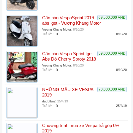
Cần bán VespaSprint 2019
69,500,000 VNĐ
abs iget - Vương Khang Motor
Vương Khang Motor
,
8/10/20
Trả lời:
0
8/10/20
Cần bán Vespa Sprint Iget
59,000,000 VNĐ
Abs Đỏ Cherry Sproty 2018
Vương Khang Motor
,
8/10/20
Trả lời:
0
8/10/20
NHỮNG MẪU XE VESPA
70,000,000 VNĐ
2019
ducbtbn2
,
25/4/19
Trả lời:
0
25/4/19
Chương trình mua xe Vespa trả góp 0%
2019