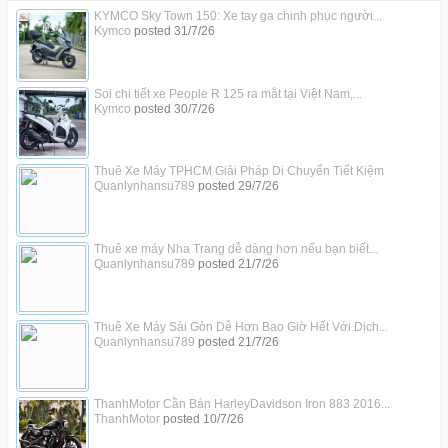
KYMCO Sky Town 150: Xe tay ga chinh phục người...
Kymco
posted
31/7/26
Soi chi tiết xe People R 125 ra mắt tại Việt Nam,...
Kymco
posted
30/7/26
Thuê Xe Máy TPHCM Giải Pháp Di Chuyển Tiết Kiệm
Quanlynhansu789
posted
29/7/26
Thuê xe máy Nha Trang dễ dàng hơn nếu bạn biết...
Quanlynhansu789
posted
21/7/26
Thuê Xe Máy Sài Gòn Dễ Hơn Bao Giờ Hết Với Dịch...
Quanlynhansu789
posted
21/7/26
ThanhMotor Cần Bán HarleyDavidson Iron 883 2016...
ThanhMotor
posted
10/7/26