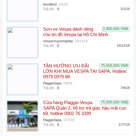
ducbtbn2
,
2/1/19
Trả lời:
0
2/1/19
Sơn xe Vespa dành riêng
2,900,000 VNĐ
cho tín đồ Vespa tại Hồ Chí Minh
vespachuyennghiep
,
15/12/18
Trả lời:
0
15/12/18
TẬN HƯỞNG ƯU ĐÃI
75,500,000 VNĐ
LỚN KHI MUA VESPA TẠI SAPA. Hotline:
0979 0979 88
PiaggioSapa
,
7/8/18
Trả lời:
0
7/8/18
Cửa hàng Piaggio Vespa
75,500,000 VNĐ
SAPA Quận 2, hỗ trợ trả góp, hậu mãi cực
tốt. hotline 0902 76 3399
PiaggioSapa
,
17/7/18
Trả lời:
0
17/7/18