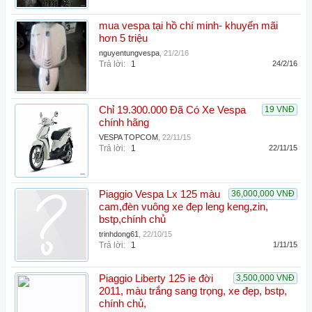
mua vespa tại hồ chí minh- khuyến mãi
hơn 5 triệu
nguyentungvespa
,
21/2/16
Trả lời:
1
24/2/16
Chỉ 19.300.000 Đã Có Xe Vespa
19 VNĐ
chính hãng
VESPA TOPCOM
,
22/11/15
Trả lời:
1
22/11/15
Piaggio Vespa Lx 125 màu
36,000,000 VNĐ
cam,đèn vuông xe đẹp leng keng,zin,
bstp,chính chủ
trinhdong61
,
22/10/15
Trả lời:
1
1/11/15
Piaggio Liberty 125 ie đời
3,500,000 VNĐ
2011, màu trắng sang trọng, xe đẹp, bstp,
chính chủ,