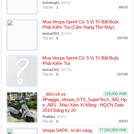
trinhdong61
,
8/6/15
Trả lời:
1
9/6/15
Mua Vespa Sprint Cũ: 5 Vị Trí Bắt Buộc
Phải Kiểm Tra (Cẩm Nang Thợ Máy)
tienhai2303
,
20/7/26
Trả lời:
0
20/7/26
Mua Vespa Sprint Cũ: 5 Vị Trí Bắt Buộc
Phải Kiểm Tra
tienhai2303
,
20/7/26
Trả lời:
0
20/7/26
_ Mới về xe
125,000 VNĐ
#Piaggio_Vespa_GTS_SuperTech_300_Hp
e_ABS , Màu Xám Xi Măng , HQCN Date
2019 Đăng ký 20
Phatbike
,
9/3/23
Trả lời:
0
9/3/23
Vespa SAPA - tri ân vàng,
77,500,000 VNĐ