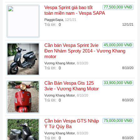
Vespa Sprint giá bao tốt
77,500,000 VNĐ
toàn miền nam - Vespa SAPA
PiaggioSapa
,
12/1/21
Trả lời:
0
12/1/21
Cần bán Vespa Sprint 3vie
45,000,000 VNĐ
Đen Nhám Sproty 2014 - Vương Khang
motor
Vương Khang Motor
,
8/10/20
Trả lời:
0
8/10/20
Cần Bán Vespa Gts 125
33,900,000 VNĐ
3vie - Vương Khang Motor
Vương Khang Motor
,
8/10/20
Trả lời:
0
8/10/20
Cần bán Vespa GTS Nhập
75,000,000 VNĐ
Ý Tứ Qúy Ba
Vương Khang Motor
,
8/10/20
Trả lời:
0
8/10/20