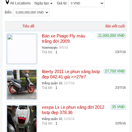
All Locations
Ngày tạo
Giá từ:
Đến:
Tiêu đề
Bài viết cuối
Bán xe Piaigo Fly màu
11,000,000 VNĐ
trắng đời 2009.
hoamaygio
,
9/5/16
Trả lời:
1
23/7/16
liberty 2011 i.e phun xăng bstp
27,700 VNĐ
đẹp 042.41 giá >>27tr7
thắng quận 10
,
21/7/16
Trả lời:
1
23/7/16
vespa Lx i.e phun xăng đời 2012
35 VNĐ
bstp đẹp 378.36
thắng quận 10
,
21/5/16
Trả lời:
1
22/5/16