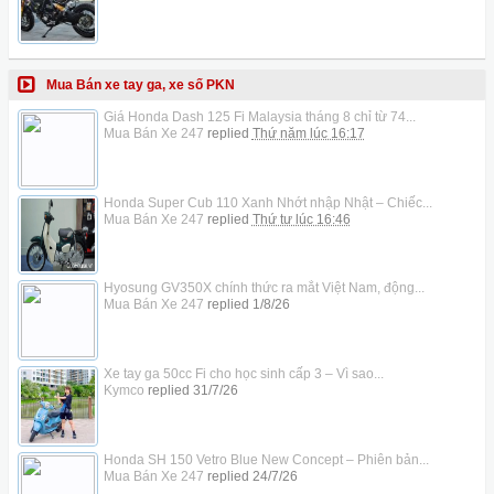
Mua Bán xe tay ga, xe số PKN
Giá Honda Dash 125 Fi Malaysia tháng 8 chỉ từ 74...
Mua Bán Xe 247
replied
Thứ năm lúc 16:17
Honda Super Cub 110 Xanh Nhớt nhập Nhật – Chiếc...
Mua Bán Xe 247
replied
Thứ tư lúc 16:46
Hyosung GV350X chính thức ra mắt Việt Nam, động...
Mua Bán Xe 247
replied
1/8/26
Xe tay ga 50cc Fi cho học sinh cấp 3 – Vì sao...
Kymco
replied
31/7/26
Honda SH 150 Vetro Blue New Concept – Phiên bản...
Mua Bán Xe 247
replied
24/7/26