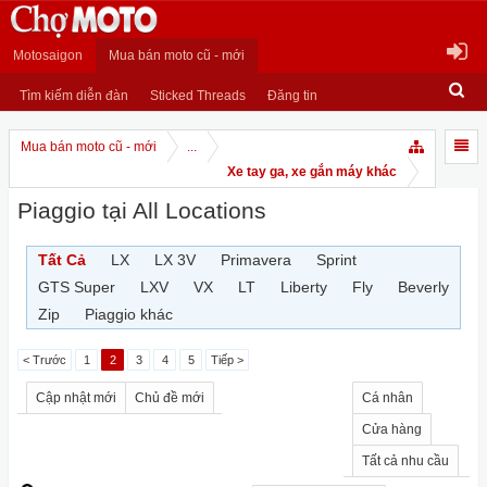
Motosaigon
Mua bán moto cũ - mới
Tìm kiếm diễn đàn
Sticked Threads
Đăng tin
Mua bán moto cũ - mới
...
Xe tay ga, xe gắn máy khác
Piaggio tại All Locations
Tất Cả
LX
LX 3V
Primavera
Sprint
GTS Super
LXV
VX
LT
Liberty
Fly
Beverly
Zip
Piaggio khác
< Trước
1
2
3
4
5
Tiếp >
Cập nhật mới
Chủ đề mới
Cá nhân
Cửa hàng
Tất cả nhu cầu