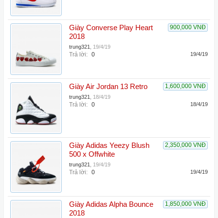
Giày Converse Play Heart
900,000 VNĐ
2018
trung321
,
19/4/19
Trả lời:
0
19/4/19
Giày Air Jordan 13 Retro
1,600,000 VNĐ
trung321
,
18/4/19
Trả lời:
0
18/4/19
Giày Adidas Yeezy Blush
2,350,000 VNĐ
500 x Offwhite
trung321
,
19/4/19
Trả lời:
0
19/4/19
Giày Adidas Alpha Bounce
1,850,000 VNĐ
2018