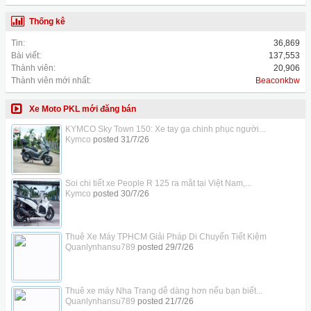
Thống kê
Tin:
36,869
Bài viết:
137,553
Thành viên:
20,906
Thành viên mới nhất:
Beaconkbw
Xe Moto PKL mới đăng bán
KYMCO Sky Town 150: Xe tay ga chinh phục người...
Kymco
posted
31/7/26
Soi chi tiết xe People R 125 ra mắt tại Việt Nam,...
Kymco
posted
30/7/26
Thuê Xe Máy TPHCM Giải Pháp Di Chuyển Tiết Kiệm
Quanlynhansu789
posted
29/7/26
Thuê xe máy Nha Trang dễ dàng hơn nếu bạn biết...
Quanlynhansu789
posted
21/7/26