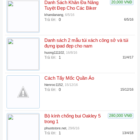
Danh Sách Khăn Đa Năng
20,000 VNĐ
Tuyệt Đẹp Cho Các Biker
khandanang
,
6/5/16
Trả lời:
0
6/5/16
Danh sách 2 mẫu túi xách công sở và túi
đựng ipad đẹp cho nam
huong111102
,
16/8/16
Trả lời:
1
11/4/17
Cách Tẩy Mốc Quần Áo
hienroc1152
,
15/12/16
Trả lời:
0
15/12/16
Bộ kính chống bui Oakley 5
280,000 VNĐ
trong 1
phuotstore.net
,
29/6/16
Trả lời:
1
13/4/18