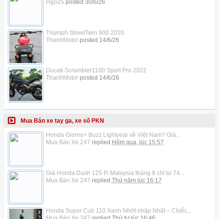
Hgo25
posted
30/6/26
Triumph StreetTwin 900 2020
ThanhMotor
posted
14/6/26
Ducati Scrambler1100 Sport Pro 2022
ThanhMotor
posted
14/6/26
Mua Bán xe tay ga, xe số PKN
Honda Giorno+ Buzz Lightyear về Việt Nam? Giá...
Mua Bán Xe 247
replied
Hôm qua, lúc 15:57
Giá Honda Dash 125 Fi Malaysia tháng 8 chỉ từ 74...
Mua Bán Xe 247
replied
Thứ năm lúc 16:17
Honda Super Cub 110 Xanh Nhớt nhập Nhật – Chiếc...
Mua Bán Xe 247
replied
Thứ tư lúc 16:46