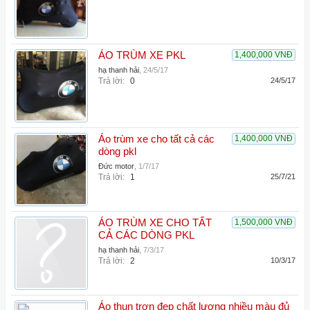
ÁO TRÙM XE PKL
1,400,000 VNĐ
hạ thanh hải
,
24/5/17
Trả lời:
0
24/5/17
Áo trùm xe cho tất cả các
1,400,000 VNĐ
dòng pkl
Đức motor
,
1/7/17
Trả lời:
1
25/7/21
ÁO TRÙM XE CHO TẤT
1,500,000 VNĐ
CẢ CÁC DÒNG PKL
hạ thanh hải
,
7/3/17
Trả lời:
2
10/3/17
Áo thun trơn đẹp chất lượng nhiều màu đủ