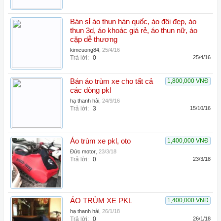
Bán sỉ áo thun hàn quốc, áo đôi đẹp, áo
thun 3d, áo khoác giá rẻ, áo thun nữ, áo
cặp dễ thương
kimcuong84
,
25/4/16
Trả lời:
0
25/4/16
Bán áo trùm xe cho tất cả
1,800,000 VNĐ
các dòng pkl
hạ thanh hải
,
24/9/16
Trả lời:
3
15/10/16
Áo trùm xe pkl, oto
1,400,000 VNĐ
Đức motor
,
23/3/18
Trả lời:
0
23/3/18
ÁO TRÙM XE PKL
1,400,000 VNĐ
hạ thanh hải
,
26/1/18
Trả lời:
0
26/1/18