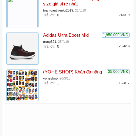
size giá sỉ rẻ nhất
toantoanthienloi2019
,
21/5/19
Trả lời:
0
21/5/19
Adidas Ultra Boost Mid
1,950,000 VNĐ
trung321
,
25/4/19
Trả lời:
0
25/4/19
(YOHE SHOP) Khăn đa năng
35,000 VNĐ
yoheshop
,
20/3/15
Trả lời:
1
12/4/17