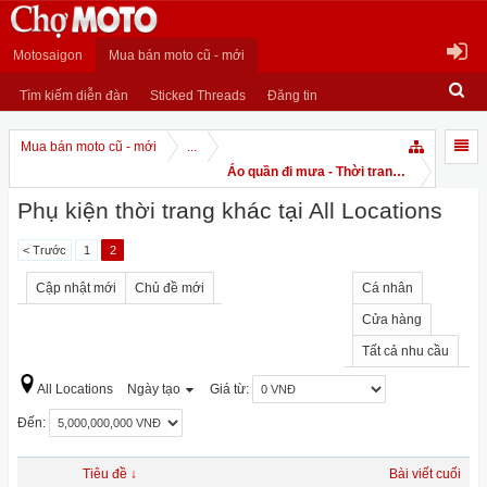
Motosaigon
Mua bán moto cũ - mới
Tìm kiếm diễn đàn
Sticked Threads
Đăng tin
Mua bán moto cũ - mới
...
Áo quần đi mưa - Thời trang moto - mô hì
Phụ kiện thời trang khác tại All Locations
< Trước
1
2
Cập nhật mới
Chủ đề mới
Cá nhân
Cửa hàng
Tất cả nhu cầu
All Locations
Ngày tạo
Giá từ:
Đến:
Tiêu đề ↓
Bài viết cuối