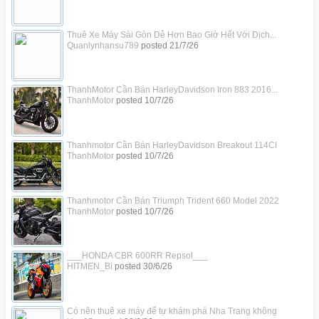
Thuê Xe Máy Sài Gòn Dễ Hơn Bao Giờ Hết Với Dịch...
Quanlynhansu789
posted
21/7/26
ThanhMotor Cần Bán HarleyDavidson Iron 883 2016...
ThanhMotor
posted
10/7/26
Thanhmotor Cần Bán HarleyDavidson Breakout 114CI
ThanhMotor
posted
10/7/26
Thanhmotor Cần Bán Triumph Trident 660 Model 2022
ThanhMotor
posted
10/7/26
___HONDA CBR 600RR Repsol___
HITMEN_Bi
posted
30/6/26
Có nên thuê xe máy để tự khám phá Nha Trang không