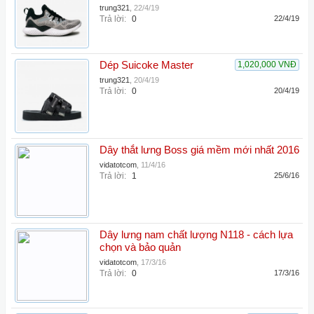
trung321
,
22/4/19
Trả lời:
0
22/4/19
Dép Suicoke Master
1,020,000 VNĐ
trung321
,
20/4/19
Trả lời:
0
20/4/19
Dây thắt lưng Boss giá mềm mới nhất 2016
vidatotcom
,
11/4/16
Trả lời:
1
25/6/16
Dây lưng nam chất lượng N118 - cách lựa
chọn và bảo quản
vidatotcom
,
17/3/16
Trả lời:
0
17/3/16