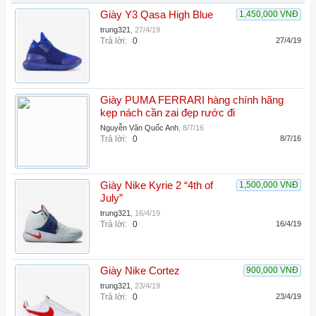
Giày Y3 Qasa High Blue
1,450,000 VNĐ
trung321
,
27/4/19
Trả lời:
0
27/4/19
Giày PUMA FERRARI hàng chính hãng
kẹp nách cần zai đẹp rước đi
Nguyễn Văn Quốc Anh
,
8/7/16
Trả lời:
0
8/7/16
Giày Nike Kyrie 2 “4th of
1,500,000 VNĐ
July”
trung321
,
16/4/19
Trả lời:
0
16/4/19
Giày Nike Cortez
900,000 VNĐ
trung321
,
23/4/19
Trả lời:
0
23/4/19