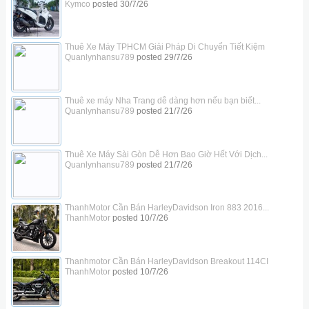
Kymco
posted
30/7/26
Thuê Xe Máy TPHCM Giải Pháp Di Chuyển Tiết Kiệm
Quanlynhansu789
posted
29/7/26
Thuê xe máy Nha Trang dễ dàng hơn nếu bạn biết...
Quanlynhansu789
posted
21/7/26
Thuê Xe Máy Sài Gòn Dễ Hơn Bao Giờ Hết Với Dịch...
Quanlynhansu789
posted
21/7/26
ThanhMotor Cần Bán HarleyDavidson Iron 883 2016...
ThanhMotor
posted
10/7/26
Thanhmotor Cần Bán HarleyDavidson Breakout 114CI
ThanhMotor
posted
10/7/26