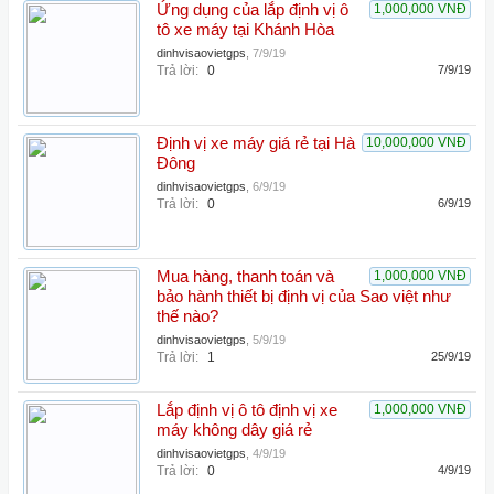
Ứng dụng của lắp định vị ô
1,000,000 VNĐ
tô xe máy tại Khánh Hòa
dinhvisaovietgps
,
7/9/19
Trả lời:
0
7/9/19
Định vị xe máy giá rẻ tại Hà
10,000,000 VNĐ
Đông
dinhvisaovietgps
,
6/9/19
Trả lời:
0
6/9/19
Mua hàng, thanh toán và
1,000,000 VNĐ
bảo hành thiết bị định vị của Sao việt như
thế nào?
dinhvisaovietgps
,
5/9/19
Trả lời:
1
25/9/19
Lắp định vị ô tô định vị xe
1,000,000 VNĐ
máy không dây giá rẻ
dinhvisaovietgps
,
4/9/19
Trả lời:
0
4/9/19