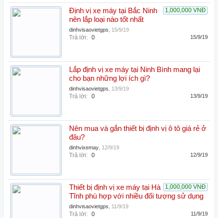
Định vị xe máy tại Bắc Ninh
1,000,000 VNĐ
nên lắp loại nào tốt nhất
dinhvisaovietgps
,
15/9/19
Trả lời:
0
15/9/19
Lắp định vị xe máy tại Ninh Bình mang lại
cho bạn những lợi ích gì?
dinhvisaovietgps
,
13/9/19
Trả lời:
0
13/9/19
Nên mua và gắn thiết bị định vị ô tô giá rẻ ở
đâu?
dinhvixemay
,
12/9/19
Trả lời:
0
12/9/19
Thiết bị định vị xe máy tại Hà
1,000,000 VNĐ
Tĩnh phù hợp với nhiều đối tượng sử dụng
dinhvisaovietgps
,
11/9/19
Trả lời:
0
11/9/19