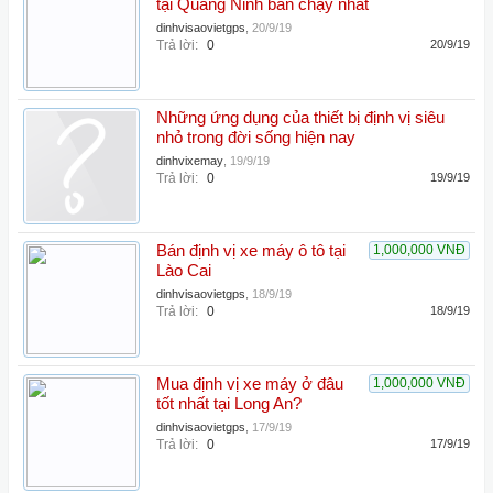
tại Quảng Ninh bán chạy nhất
dinhvisaovietgps
,
20/9/19
Trả lời:
0
20/9/19
Những ứng dụng của thiết bị định vị siêu
nhỏ trong đời sống hiện nay
dinhvixemay
,
19/9/19
Trả lời:
0
19/9/19
Bán định vị xe máy ô tô tại
1,000,000 VNĐ
Lào Cai
dinhvisaovietgps
,
18/9/19
Trả lời:
0
18/9/19
Mua định vị xe máy ở đâu
1,000,000 VNĐ
tốt nhất tại Long An?
dinhvisaovietgps
,
17/9/19
Trả lời:
0
17/9/19