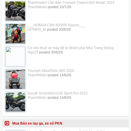
Thanhmotor Cần Bán Triumph Trident 660 Model 2022
ThanhMotor
posted
10/7/26
___HONDA CBR 600RR Repsol___
HITMEN_Bi
posted
30/6/26
Có nên thuê xe máy để tự khám phá Nha Trang không
Hgo25
posted
30/6/26
Triumph StreetTwin 900 2020
ThanhMotor
posted
14/6/26
Ducati Scrambler1100 Sport Pro 2022
ThanhMotor
posted
14/6/26
Mua Bán xe tay ga, xe số PKN