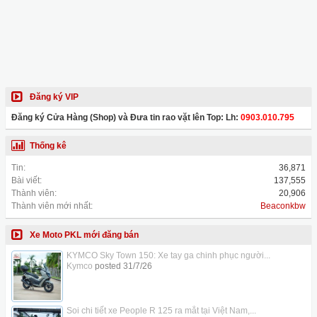
Đăng ký VIP
Đăng ký Cửa Hàng (Shop) và Đưa tin rao vặt lên Top: Lh:
0903.010.795
Thống kê
Tin:
36,871
Bài viết:
137,555
Thành viên:
20,906
Thành viên mới nhất:
Beaconkbw
Xe Moto PKL mới đăng bán
KYMCO Sky Town 150: Xe tay ga chinh phục người...
Kymco
posted
31/7/26
Soi chi tiết xe People R 125 ra mắt tại Việt Nam,...