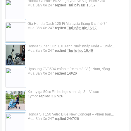
Honda Giorno+ Buzz Lightyear về Việt Nam? Giá...
Mua Bán Xe 247
replied
Thứ bảy lúc 15:57
Giá Honda Dash 125 Fi Malaysia tháng 8 chỉ từ 74...
Mua Bán Xe 247
replied
Thứ năm lúc 16:17
Honda Super Cub 110 Xanh Nhớt nhập Nhật – Chiếc...
Mua Bán Xe 247
replied
Thứ tư lúc 16:46
Hyosung GV350X chính thức ra mắt Việt Nam, động...
Mua Bán Xe 247
replied
1/8/26
Xe tay ga 50cc Fi cho học sinh cấp 3 – Vì sao...
Kymco
replied
31/7/26
Honda SH 150 Vetro Blue New Concept – Phiên bản...
Mua Bán Xe 247
replied
24/7/26