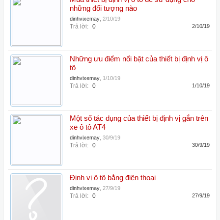
những đối tượng nào
dinhvixemay
,
2/10/19
Trả lời:
0
2/10/19
Những ưu điểm nổi bật của thiết bị định vị ô
tô
dinhvixemay
,
1/10/19
Trả lời:
0
1/10/19
Một số tác dụng của thiết bị định vị gắn trên
xe ô tô AT4
dinhvixemay
,
30/9/19
Trả lời:
0
30/9/19
Định vị ô tô bằng điện thoại
dinhvixemay
,
27/9/19
Trả lời:
0
27/9/19