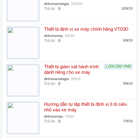
dinhvisaovietgps
,
10/9/19
Trả lời:
0
10/9/19
Thiết bị định vị xe máy chính hãng VT03D
dinhvixemay
,
9/9/19
Trả lời:
0
9/9/19
Thiết bị giám sát hành trình
1,000,000 VNĐ
dành riêng cho xe máy
dinhvisaovietgps
,
9/9/19
Trả lời:
0
9/9/19
Hướng dẫn tự lăp thiết bị định vị ô tô siêu
nhỏ vào xe máy
dinhvixemay
,
7/9/19
Trả lời:
0
7/9/19