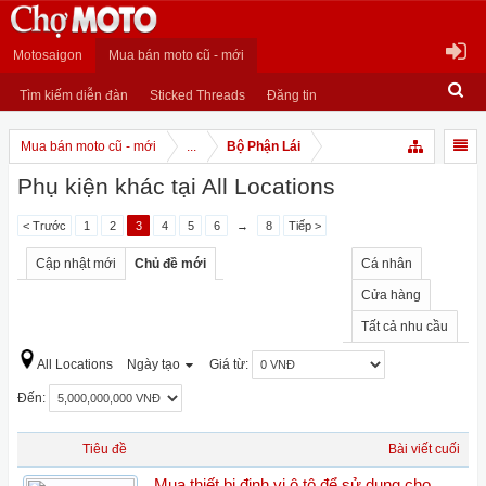
Motosaigon
Mua bán moto cũ - mới
Tìm kiếm diễn đàn
Sticked Threads
Đăng tin
Mua bán moto cũ - mới
...
Bộ Phận Lái
Phụ kiện khác tại All Locations
< Trước
1
2
3
4
5
6
→
8
Tiếp >
Cập nhật mới
Chủ đề mới
Cá nhân
Cửa hàng
Tất cả nhu cầu
All Locations
Ngày tạo
Giá từ:
Đến:
Tiêu đề
Bài viết cuối
Mua thiết bị định vị ô tô để sử dụng cho