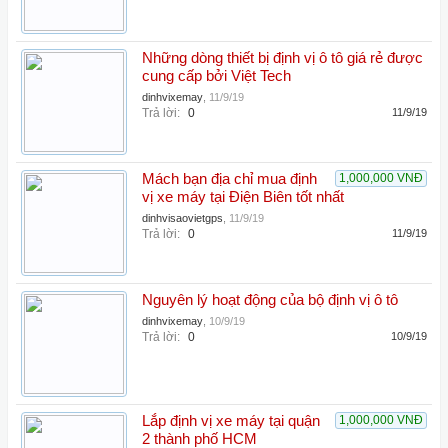
Những dòng thiết bị định vị ô tô giá rẻ được
cung cấp bởi Việt Tech
dinhvixemay
,
11/9/19
Trả lời:
0
11/9/19
Mách bạn địa chỉ mua định
1,000,000 VNĐ
vị xe máy tại Điện Biên tốt nhất
dinhvisaovietgps
,
11/9/19
Trả lời:
0
11/9/19
Nguyên lý hoạt động của bộ định vị ô tô
dinhvixemay
,
10/9/19
Trả lời:
0
10/9/19
Lắp định vị xe máy tại quận
1,000,000 VNĐ
2 thành phố HCM