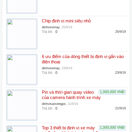
Chip định vị mini siêu nhỏ
dinhvixemay
,
25/9/19
Trả lời:
0
25/9/19
6 ưu điểm của dòng thiết bị định vị gắn vào
điện thoại
dinhvixemay
,
23/9/19
Trả lời:
0
23/9/19
Pin và thời gian quay video
1,000,000 VNĐ
của camera hành trình xe máy
dinhvisaovietgps
,
21/9/19
Trả lời:
0
21/9/19
Top 3 thiết bị định vị xe máy
1,000,000 VNĐ