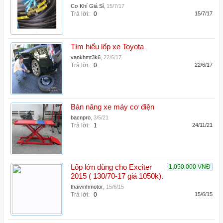
Cơ Khí Giá Sỉ
,
15/7/17
Trả lời:
0
15/7/17
Tìm hiểu lốp xe Toyota
vankhmt3k6
,
22/6/17
Trả lời:
0
22/6/17
Bàn nâng xe máy cơ điện
bacnpro
,
3/5/21
Trả lời:
1
24/11/21
Lốp lớn dùng cho Exciter
1,050,000 VNĐ
2015 ( 130/70-17 giá 1050k).
thaivinhmotor
,
15/6/15
Trả lời:
0
15/6/15