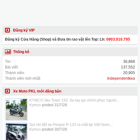
Đăng ký VIP
Đăng ký Cửa Hàng (Shop) và Đưa tin rao vặt lên Top: Lh:
0903.010.795
Thống kê
Tin:
36,868
Bài viết:
137,552
Thành viên:
20,905
Thành viên mới nhất:
Independentkea
Xe Moto PKL mới đăng bán
KYMCO Sky Town 150: Xe tay ga chinh phục người...
Kymco
posted
31/7/26
Soi chi tiết xe People R 125 ra mắt tại Việt Nam,...
Kymco
posted
30/7/26