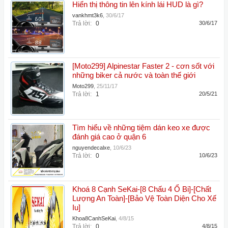
Hiển thị thông tin lên kính lái HUD là gì?
vankhmt3k6
,
30/6/17
Trả lời:
0
30/6/17
[Moto299] Alpinestar Faster 2 - cơn sốt với
những biker cả nước và toàn thế giới
Moto299
,
25/11/17
Trả lời:
1
20/5/21
Tìm hiểu về những tiệm dán keo xe được
đánh giá cao ở quận 6
nguyendecalxe
,
10/6/23
Trả lời:
0
10/6/23
Khoá 8 Cạnh SeKai-[8 Chấu 4 Ổ Bi]-[Chất
Lượng An Toàn]-[Bảo Vệ Toàn Diện Cho Xế
Iu]
Khoa8CanhSeKai
,
4/8/15
Trả lời:
0
4/8/15