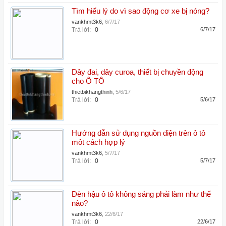
Tìm hiểu lý do vì sao động cơ xe bị nóng?
vankhmt3k6
,
6/7/17
Trả lời:
0
6/7/17
Dây đai, dây curoa, thiết bị chuyền động
cho Ô TÔ
thietbikhangthinh
,
5/6/17
Trả lời:
0
5/6/17
Hướng dẫn sử dụng nguồn điện trên ô tô
môt cách hợp lý
vankhmt3k6
,
5/7/17
Trả lời:
0
5/7/17
Đèn hậu ô tô không sáng phải làm như thế
nào?
vankhmt3k6
,
22/6/17
Trả lời:
0
22/6/17