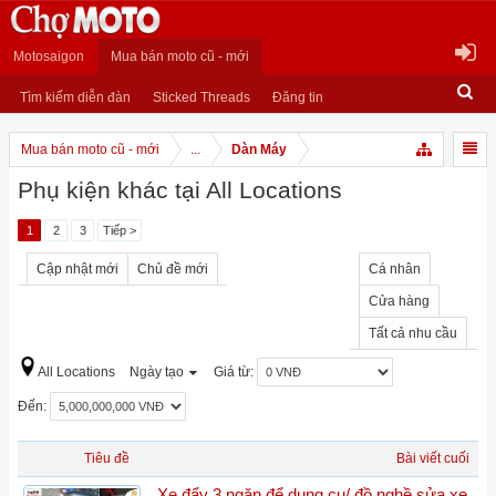
Motosaigon
Mua bán moto cũ - mới
Tìm kiếm diễn đàn
Sticked Threads
Đăng tin
Mua bán moto cũ - mới
...
Dàn Máy
Phụ kiện khác tại All Locations
1
2
3
Tiếp >
Cập nhật mới
Chủ đề mới
Cá nhân
Cửa hàng
Tất cả nhu cầu
All Locations
Ngày tạo
Giá từ:
Đến:
Tiêu đề
Bài viết cuối
Xe đẩy 3 ngăn để dụng cụ/ đồ nghề sửa xe