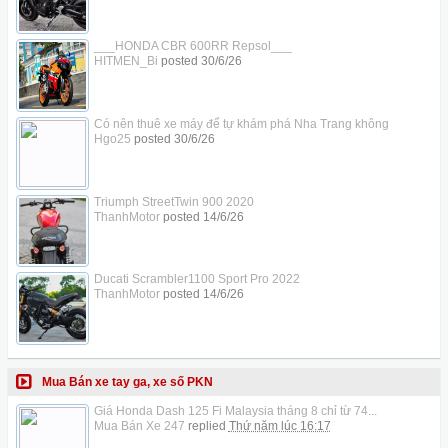
___HONDA CBR 600RR Repsol___
HITMEN_Bi
posted
30/6/26
Có nên thuê xe máy để tự khám phá Nha Trang không
Hgo25
posted
30/6/26
Triumph StreetTwin 900 2020
ThanhMotor
posted
14/6/26
Ducati Scrambler1100 Sport Pro 2022
ThanhMotor
posted
14/6/26
Mua Bán xe tay ga, xe số PKN
Giá Honda Dash 125 Fi Malaysia tháng 8 chỉ từ 74...
Mua Bán Xe 247
replied
Thứ năm lúc 16:17