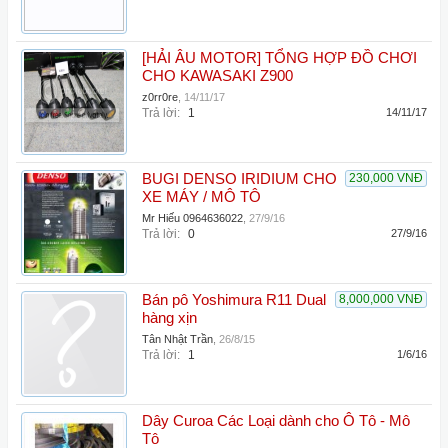
[HẢI ÂU MOTOR] TỔNG HỢP ĐỒ CHƠI
CHO KAWASAKI Z900
z0rr0re
,
14/11/17
Trả lời:
1
14/11/17
BUGI DENSO IRIDIUM CHO
230,000 VNĐ
XE MÁY / MÔ TÔ
Mr Hiếu 0964636022
,
27/9/16
Trả lời:
0
27/9/16
Bán pô Yoshimura R11 Dual
8,000,000 VNĐ
hàng xịn
Tân Nhật Trần
,
26/8/15
Trả lời:
1
1/6/16
Dây Curoa Các Loại dành cho Ô Tô - Mô
Tô