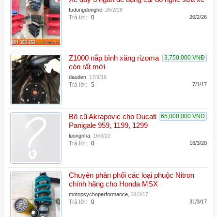
tudungdonghe
,
26/2/26
Trả lời:
0
26/2/26
Z1000 nắp bình xăng rizoma
3,750,000 VNĐ
còn rất mới
dauden
,
17/9/16
Trả lời:
5
7/1/17
Bô cũ Akrapovic cho Ducati
65,000,000 VNĐ
Panigale 959, 1199, 1299
luongnha
,
16/3/20
Trả lời:
0
16/3/20
Chuyên phân phối các loại phuộc Nitron
chính hãng cho Honda MSX
motopsychoperformance
,
31/3/17
Trả lời:
0
31/3/17