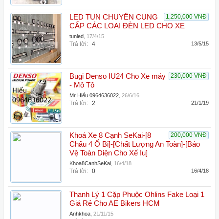
LED TUN CHUYÊN CUNG
1,250,000 VNĐ
CẤP CÁC LOẠI ĐÈN LED CHO XE
tunled
,
17/4/15
Trả lời:
4
13/5/15
Bugi Denso IU24 Cho Xe máy
230,000 VNĐ
- Mô Tô
Mr Hiếu 0964636022
,
26/6/16
Trả lời:
2
21/1/19
Khoá Xe 8 Cạnh SeKai-[8
200,000 VNĐ
Chấu 4 Ổ Bi]-[Chất Lượng An Toàn]-[Bảo
Vệ Toàn Diện Cho Xế Iu]
Khoa8CanhSeKai
,
16/4/18
Trả lời:
0
16/4/18
Thanh Lý 1 Cặp Phuộc Ohlins Fake Loại 1
Giá Rẻ Cho AE Bikers HCM
Anhkhoa
,
21/11/15