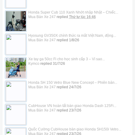
Honda Super Cub 110 Xanh Nhớt nhập Nhật – Chiếc...
Mua Bán Xe 247
replied
Thứ tư lúc 16:46
Hyosung GV350X chính thức ra mắt Việt Nam, động...
Mua Bán Xe 247
replied
1/8/26
Xe tay ga 50cc Fi cho học sinh cấp 3 – Vì sao...
Kymco
replied
31/7/26
Honda SH 150 Vetro Blue New Concept – Phiên bản...
Mua Bán Xe 247
replied
24/7/26
CubHouse VN hoàn tất bàn giao Honda Dash 125Fi...
Mua Bán Xe 247
replied
23/7/26
Quốc Cường CubHouse bàn giao Honda SH150i Vetro...
Mua Bán Xe 247
replied
23/7/26