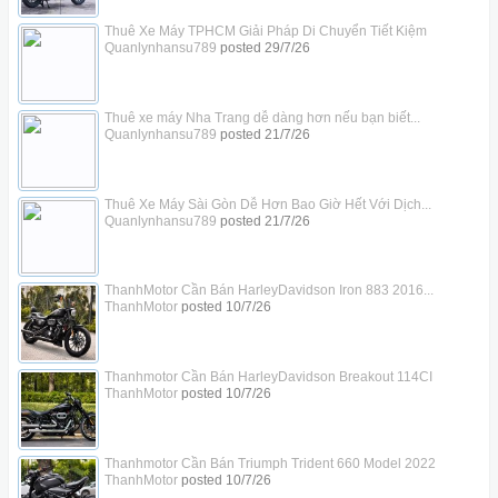
Thuê Xe Máy TPHCM Giải Pháp Di Chuyển Tiết Kiệm
Quanlynhansu789
posted
29/7/26
Thuê xe máy Nha Trang dễ dàng hơn nếu bạn biết...
Quanlynhansu789
posted
21/7/26
Thuê Xe Máy Sài Gòn Dễ Hơn Bao Giờ Hết Với Dịch...
Quanlynhansu789
posted
21/7/26
ThanhMotor Cần Bán HarleyDavidson Iron 883 2016...
ThanhMotor
posted
10/7/26
Thanhmotor Cần Bán HarleyDavidson Breakout 114CI
ThanhMotor
posted
10/7/26
Thanhmotor Cần Bán Triumph Trident 660 Model 2022
ThanhMotor
posted
10/7/26