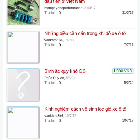
đầu tiên ở Việt Nam
motopsychoperformance
,
31/3/17
Trả lời:
0
31/3/17
Những điều cần cẩn trọng khi đỗ xe ô tô
vankhmt3k6
,
7/7/17
Trả lời:
0
7/7/17
Bình ắc quy khô GS
1,000 VNĐ
Phúc Duy An
,
5/3/24
Trả lời:
0
5/3/24
Kinh nghiệm cách vệ sinh lọc gió xe ô tô
vankhmt3k6
,
10/7/17
Trả lời:
0
10/7/17