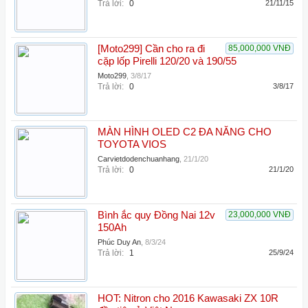
Trả lời:
0
21/11/15
[Moto299] Cần cho ra đi
85,000,000 VNĐ
cặp lốp Pirelli 120/20 và 190/55
Moto299
,
3/8/17
Trả lời:
0
3/8/17
MÀN HÌNH OLED C2 ĐA NĂNG CHO
TOYOTA VIOS
Carvietdodenchuanhang
,
21/1/20
Trả lời:
0
21/1/20
Bình ắc quy Đồng Nai 12v
23,000,000 VNĐ
150Ah
Phúc Duy An
,
8/3/24
Trả lời:
1
25/9/24
HOT: Nitron cho 2016 Kawasaki ZX 10R