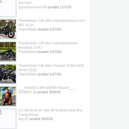
Với Dịch...
Quanlynhansu789
posted
21/7/26
ThanhMotor Cần Bán HarleyDavidson Iron
883 2016...
ThanhMotor
posted
10/7/26
Thanhmotor Cần Bán HarleyDavidson
Breakout 114CI
ThanhMotor
posted
10/7/26
Thanhmotor Cần Bán Triumph Trident 660
Model 2022
ThanhMotor
posted
10/7/26
___HONDA CBR 600RR Repsol___
HITMEN_Bi
posted
30/6/26
Có nên thuê xe máy để tự khám phá Nha
Trang không
Hgo25
posted
30/6/26