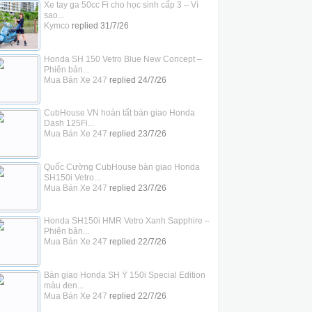
Xe tay ga 50cc Fi cho học sinh cấp 3 – Vì
sao...
Kymco
replied
31/7/26
Honda SH 150 Vetro Blue New Concept –
Phiên bản...
Mua Bán Xe 247
replied
24/7/26
CubHouse VN hoàn tất bàn giao Honda
Dash 125Fi...
Mua Bán Xe 247
replied
23/7/26
Quốc Cường CubHouse bàn giao Honda
SH150i Vetro...
Mua Bán Xe 247
replied
23/7/26
Honda SH150i HMR Vetro Xanh Sapphire –
Phiên bản...
Mua Bán Xe 247
replied
22/7/26
Bàn giao Honda SH Ý 150i Special Edition
màu đen...
Mua Bán Xe 247
replied
22/7/26