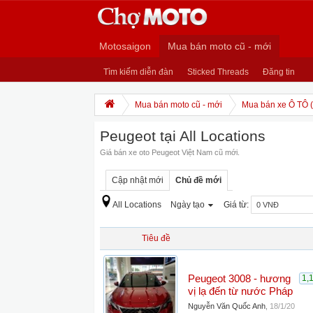
Motosaigon
Mua bán moto cũ - mới
Tìm kiếm diễn đàn
Sticked Threads
Đăng tin
Mua bán moto cũ - mới
Mua bán xe Ô TÔ (
Peugeot tại All Locations
Giá bán xe oto Peugeot Việt Nam cũ mới.
Cập nhật mới
Chủ đề mới
All Locations
Ngày tạo
Giá từ:
Tiêu đề
Peugeot 3008 - hương
1,
vị lạ đến từ nước Pháp
Nguyễn Văn Quốc Anh
,
18/1/20