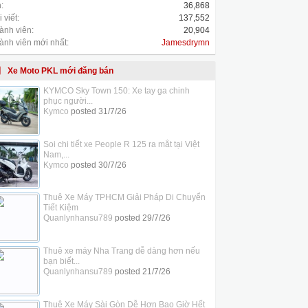
:
36,868
 viết:
137,552
ành viên:
20,904
ành viên mới nhất:
Jamesdrymn
Xe Moto PKL mới đăng bán
KYMCO Sky Town 150: Xe tay ga chinh
phục người...
Kymco
posted
31/7/26
Soi chi tiết xe People R 125 ra mắt tại Việt
Nam,...
Kymco
posted
30/7/26
Thuê Xe Máy TPHCM Giải Pháp Di Chuyển
Tiết Kiệm
Quanlynhansu789
posted
29/7/26
Thuê xe máy Nha Trang dễ dàng hơn nếu
bạn biết...
Quanlynhansu789
posted
21/7/26
Thuê Xe Máy Sài Gòn Dễ Hơn Bao Giờ Hết