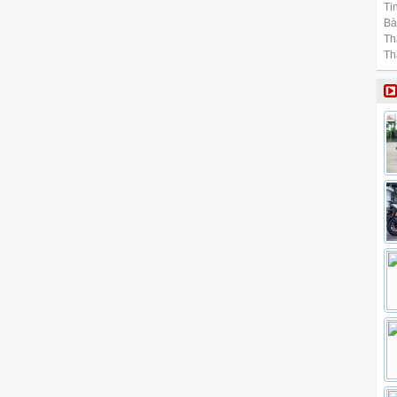
Tin
Bài
Th
Th