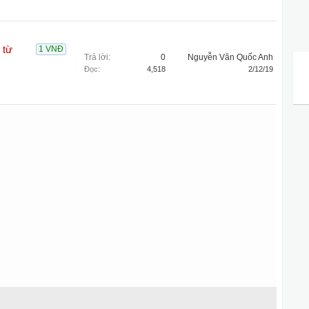
 từ
1 VNĐ
Trả lời:
0
Nguyễn Văn Quốc Anh
Đọc:
4,518
2/12/19