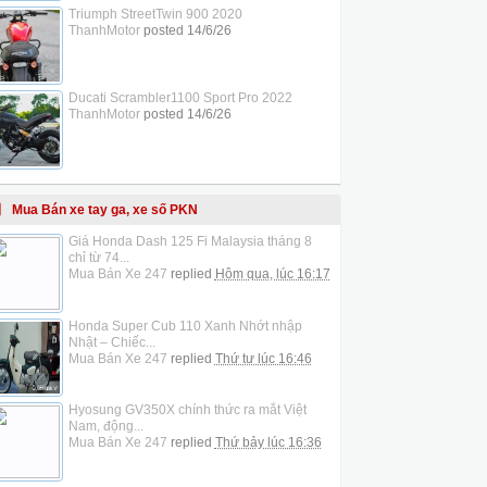
Triumph StreetTwin 900 2020
ThanhMotor
posted
14/6/26
Ducati Scrambler1100 Sport Pro 2022
ThanhMotor
posted
14/6/26
Mua Bán xe tay ga, xe số PKN
Giá Honda Dash 125 Fi Malaysia tháng 8
chỉ từ 74...
Mua Bán Xe 247
replied
Hôm qua, lúc 16:17
Honda Super Cub 110 Xanh Nhớt nhập
Nhật – Chiếc...
Mua Bán Xe 247
replied
Thứ tư lúc 16:46
Hyosung GV350X chính thức ra mắt Việt
Nam, động...
Mua Bán Xe 247
replied
Thứ bảy lúc 16:36