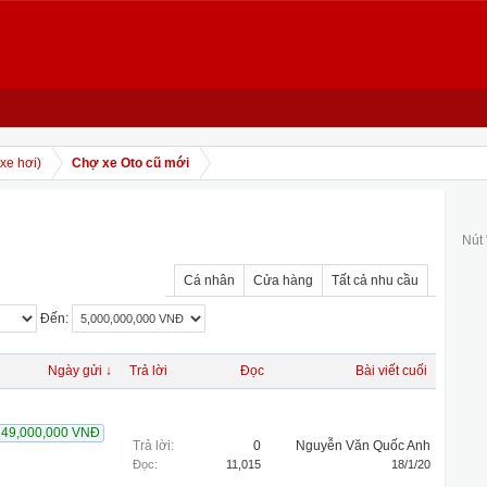
xe hơi)
Chợ xe Oto cũ mới
Nút
Cá nhân
Cửa hàng
Tất cả nhu cầu
Đến:
Ngày gửi ↓
Trả lời
Đọc
Bài viết cuối
149,000,000 VNĐ
Trả lời:
0
Nguyễn Văn Quốc Anh
Đọc:
11,015
18/1/20