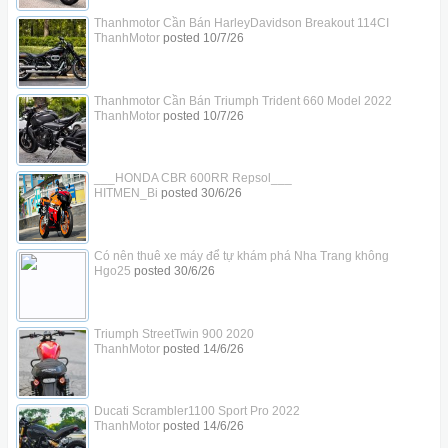
Thanhmotor Cần Bán HarleyDavidson Breakout 114CI
ThanhMotor
posted
10/7/26
Thanhmotor Cần Bán Triumph Trident 660 Model 2022
ThanhMotor
posted
10/7/26
___HONDA CBR 600RR Repsol___
HITMEN_Bi
posted
30/6/26
Có nên thuê xe máy để tự khám phá Nha Trang không
Hgo25
posted
30/6/26
Triumph StreetTwin 900 2020
ThanhMotor
posted
14/6/26
Ducati Scrambler1100 Sport Pro 2022
ThanhMotor
posted
14/6/26