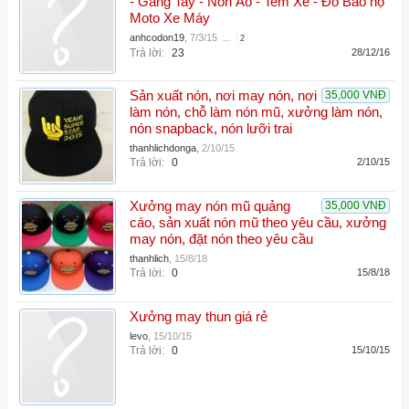
- Găng Tay - Nón Áo - Tem Xe - Đồ Bảo hộ
Moto Xe Máy
anhcodon19
,
7/3/15
...
2
Trả lời:
23
28/12/16
Sản xuất nón, nơi may nón, nơi
35,000 VNĐ
làm nón, chỗ làm nón mũ, xưởng làm nón,
nón snapback, nón lưỡi trai
thanhlichdonga
,
2/10/15
Trả lời:
0
2/10/15
Xưởng may nón mũ quảng
35,000 VNĐ
cáo, sản xuất nón mũ theo yêu cầu, xưởng
may nón, đặt nón theo yêu cầu
thanhlich
,
15/8/18
Trả lời:
0
15/8/18
Xưởng may thun giá rẻ
levo
,
15/10/15
Trả lời:
0
15/10/15