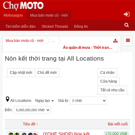
Motosaigon
Mua bán moto cũ - mới
Tìm kiếm diễn đàn
Sticked Threads
Đăng tin
Mua bán moto cũ - mới
...
Áo quần đi mưa - Thời trang moto - mô hì
Nón kết thời trang tại All Locations
Cập nhật mới
Chủ đề mới
Cá nhân
Cửa hàng
Tất cả nhu cầu
All Locations
Ngày tạo
Giá từ:
Đến:
Tiêu đề ↑
Bài viết cuối
(YOHE SHOP) Nón kết
170,000 VNĐ