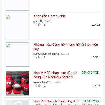
Khăn rằn Campuchia
qui1501
,
21/4/16
Trả lời:
0
21/4/16
Những mẫu đồng hồ không hề lỗi thời hiện
này
nguyenthuphuong1003
,
31/3/16
Trả lời:
0
31/3/16
Nón MM93 nhập trực tiếp từ
950,000 VNĐ
hãng GP Racing Apparels
Nguyenhieu1207
,
2/6/21
Trả lời:
1
3/6/21
Nón VietNam Racing Boy-Girl
110,000 VNĐ