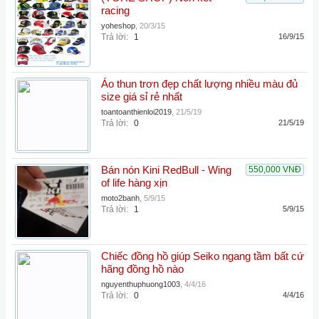
racing
yoheshop
,
20/3/15
Trả lời:
1
16/9/15
Áo thun trơn đẹp chất lượng nhiều màu đủ
size giá sỉ rẻ nhất
toantoanthienloi2019
,
21/5/19
Trả lời:
0
21/5/19
Bán nón Kini RedBull - Wing
550,000 VNĐ
of life hàng xịn
moto2banh
,
5/9/15
Trả lời:
1
5/9/15
Chiếc đồng hồ giúp Seiko ngang tầm bất cứ
hãng đồng hồ nào
nguyenthuphuong1003
,
4/4/16
Trả lời:
0
4/4/16