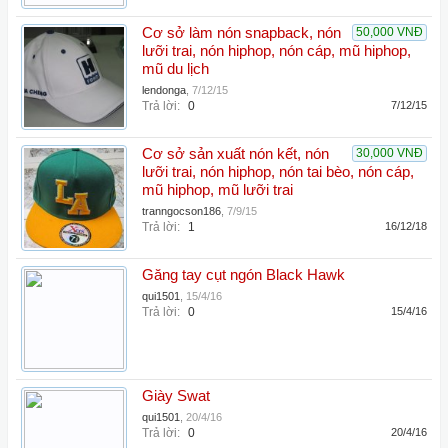
Cơ sở làm nón snapback, nón
50,000 VNĐ
lưỡi trai, nón hiphop, nón cáp, mũ hiphop,
mũ du lịch
lendonga
,
7/12/15
Trả lời:
0
7/12/15
Cơ sở sản xuất nón kết, nón
30,000 VNĐ
lưỡi trai, nón hiphop, nón tai bèo, nón cáp,
mũ hiphop, mũ lưỡi trai
tranngocson186
,
7/9/15
Trả lời:
1
16/12/18
Găng tay cụt ngón Black Hawk
qui1501
,
15/4/16
Trả lời:
0
15/4/16
Giày Swat
qui1501
,
20/4/16
Trả lời:
0
20/4/16