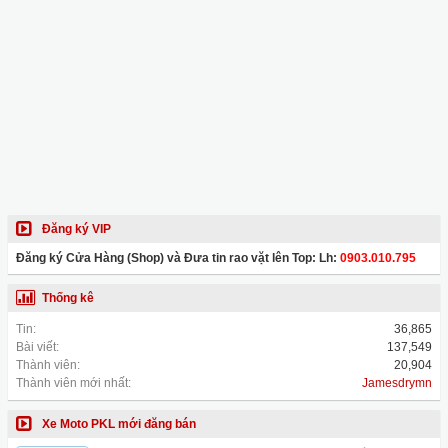
Đăng ký VIP
Đăng ký Cửa Hàng (Shop) và Đưa tin rao vặt lên Top: Lh:
0903.010.795
Thống kê
Tin:
36,865
Bài viết:
137,549
Thành viên:
20,904
Thành viên mới nhất:
Jamesdrymn
Xe Moto PKL mới đăng bán