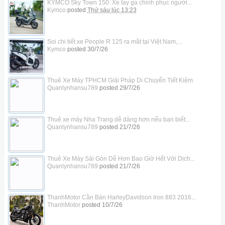
KYMCO Sky Town 150: Xe tay ga chinh phục người...
Kymco
posted
Thứ sáu lúc 13:23
Soi chi tiết xe People R 125 ra mắt tại Việt Nam,...
Kymco
posted
30/7/26
Thuê Xe Máy TPHCM Giải Pháp Di Chuyển Tiết Kiệm
Quanlynhansu789
posted
29/7/26
Thuê xe máy Nha Trang dễ dàng hơn nếu bạn biết...
Quanlynhansu789
posted
21/7/26
Thuê Xe Máy Sài Gòn Dễ Hơn Bao Giờ Hết Với Dịch...
Quanlynhansu789
posted
21/7/26
ThanhMotor Cần Bán HarleyDavidson Iron 883 2016...
ThanhMotor
posted
10/7/26