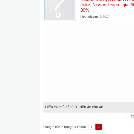
Juke, Nissan Teana...giá tốt
80%
hiep_nissan
,
3/4/17
Hiển thị chủ đề từ 31 đến 46 của 46
Tù
Trang 2 của 2 trang
< Trước
1
2