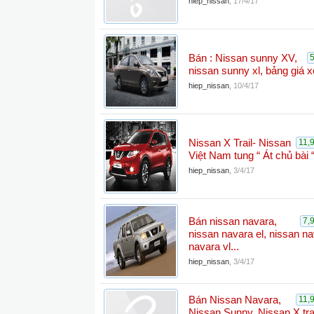
hiep_nissan
,
17/4/17
Bán : Nissan sunny XV,
nissan sunny xl, bảng giá x
hiep_nissan
,
10/4/17
Nissan X Trail- Nissan
11,
Việt Nam tung “ Át chủ bài “
hiep_nissan
,
3/4/17
Bán nissan navara,
7,
nissan navara el, nissan na
navara vl...
hiep_nissan
,
3/4/17
Bán Nissan Navara,
11,
Nissan Sunny, Nissan X tra