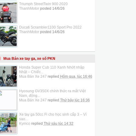
Triumph StreetTwin 900 2020
ThanhMotor
posted
14/6/26
Ducati Scrambler1100 Sport Pro 2022
ThanhMotor
posted
14/6/26
Mua Bán xe tay ga, xe số PKN
Honda Super Cub 110 Xanh Nhớt nhập
Nhật – Chiếc...
Mua Bán Xe 247
replied
Hôm qua, lúc 16:46
Hyosung GV350X chính thức ra mắt Việt
Nam, động...
Mua Bán Xe 247
replied
Thứ bảy lúc 16:36
Xe tay ga 50cc Fi cho học sinh cấp 3 – Vì
sao...
Kymco
replied
Thứ sáu lúc 14:32