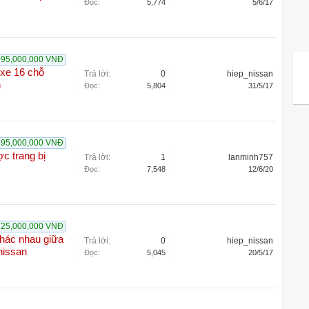
Đọc:
5,774
5/6/17
095,000,000 VNĐ
xe 16 chỗ
Trả lời:
0
hiep_nissan
n
Đọc:
5,804
31/5/17
795,000,000 VNĐ
c trang bị
Trả lời:
1
lanminh757
Đọc:
7,548
12/6/20
725,000,000 VNĐ
hác nhau giữa
Trả lời:
0
hiep_nissan
nissan
Đọc:
5,045
20/5/17