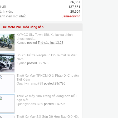
:
36,867
 viết:
137,551
ành viên:
20,904
ành viên mới nhất:
Jamesdrymn
Xe Moto PKL mới đăng bán
KYMCO Sky Town 150: Xe tay ga chinh
phục người...
Kymco
posted
Thứ sáu lúc 13:23
Soi chi tiết xe People R 125 ra mắt tại Việt
Nam,...
Kymco
posted
30/7/26
Thuê Xe Máy TPHCM Giải Pháp Di Chuyển
Tiết Kiệm
Quanlynhansu789
posted
29/7/26
Thuê xe máy Nha Trang dễ dàng hơn nếu
bạn biết...
Quanlynhansu789
posted
21/7/26
Thuê Xe Máy Sài Gòn Dễ Hơn Bao Giờ Hết