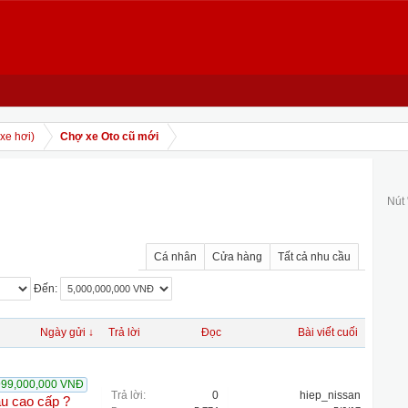
xe hơi)
Chợ xe Oto cũ mới
Nút
Cá nhân
Cửa hàng
Tất cả nhu cầu
Đến:
Ngày gửi ↓
Trả lời
Đọc
Bài viết cuối
999,000,000 VNĐ
Trả lời:
0
hiep_nissan
ầu cao cấp ?