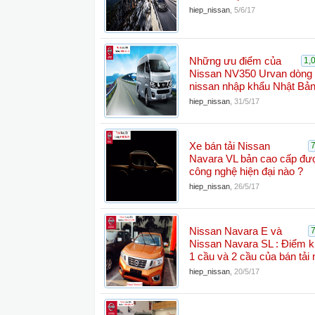
hiep_nissan
,
5/6/17
Những ưu điểm của
1,
Nissan NV350 Urvan dòng 
nissan nhập khẩu Nhật Bả
hiep_nissan
,
31/5/17
Xe bán tải Nissan
Navara VL bản cao cấp đượ
công nghệ hiện đại nào ?
hiep_nissan
,
26/5/17
Nissan Navara E và
Nissan Navara SL : Điểm k
1 cầu và 2 cầu của bán tải 
hiep_nissan
,
20/5/17