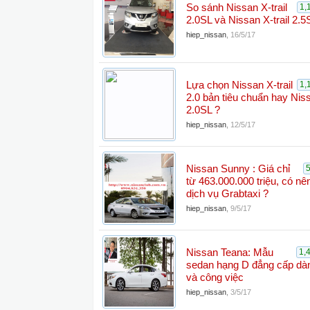
So sánh Nissan X-trail
1,
2.0SL và Nissan X-trail 2.
hiep_nissan
,
16/5/17
Lựa chọn Nissan X-trail
1,
2.0 bản tiêu chuẩn hay Niss
2.0SL ?
hiep_nissan
,
12/5/17
Nissan Sunny : Giá chỉ
từ 463.000.000 triệu, có nê
dịch vụ Grabtaxi ?
hiep_nissan
,
9/5/17
Nissan Teana: Mẫu
1,
sedan hạng D đẳng cấp dàn
và công việc
hiep_nissan
,
3/5/17