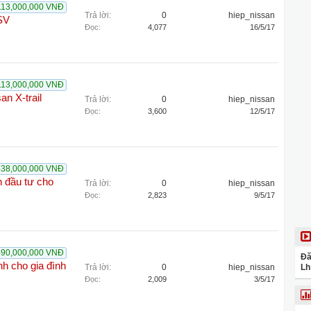
113,000,000 VNĐ
Trả lời:
0
hiep_nissan
5SV
Đọc:
4,077
16/5/17
113,000,000 VNĐ
an X-trail
Trả lời:
0
hiep_nissan
Đọc:
3,600
12/5/17
538,000,000 VNĐ
n đầu tư cho
Trả lời:
0
hiep_nissan
Đọc:
2,823
9/5/17
490,000,000 VNĐ
Đă
h cho gia đình
Trả lời:
0
hiep_nissan
Lh
Đọc:
2,009
3/5/17