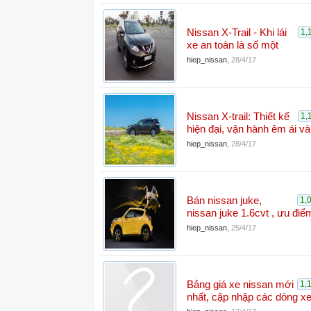
Nissan X-Trail - Khi lái
1,
xe an toàn là số một
hiep_nissan
,
28/4/17
Nissan X-trail: Thiết kế
1,
hiện đại, vận hành êm ái và 
hiep_nissan
,
28/4/17
Bán nissan juke,
1,
nissan juke 1.6cvt , ưu điể
hiep_nissan
,
25/4/17
Bảng giá xe nissan mới
1,
nhất, cập nhập các dòng x