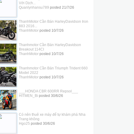
Với Dịch...
Quanlynhansu789
posted
21/7/26
ThanhMotor Cần Bán HarleyDavidson Iron
883 2016...
ThanhMotor
posted
10/7/26
Thanhmotor Cần Bán HarleyDavidson
Breakout 114CI
ThanhMotor
posted
10/7/26
Thanhmotor Cần Bán Triumph Trident 660
Model 2022
ThanhMotor
posted
10/7/26
___HONDA CBR 600RR Repsol___
HITMEN_Bi
posted
30/6/26
Có nên thuê xe máy để tự khám phá Nha
Trang không
Hgo25
posted
30/6/26