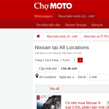
Motosaigon
Mua bán moto cũ - mới
Tìm kiếm diễn đàn
Sticked Threads
Đăng tin
Mua bán moto cũ - mới
Mua bán xe Ô TÔ (
Nissan tại All Locations
Giá bán xe oto Nissan Việt Nam cũ mới.
Trang 2 của 2 trang
< Trước
1
2
Cập nhật mới
Chủ đề mới
All Locations
Ngày tạo
Giá từ:
Tiêu đề
Có nên mua Nissan X-
trail 2.0SL phiên bản một c