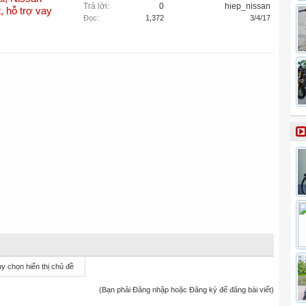
Trả lời:
0
hiep_nissan
, hỗ trợ vay
Đọc:
1,372
3/4/17
y chọn hiển thị chủ đề
(Bạn phải Đăng nhập hoặc Đăng ký để đăng bài viết)