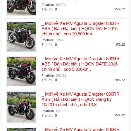
Phatbike
,
15/7/22
Trả lời:
0
15/7/22
_ Mới về Xe MV Agusta Dragster 800RR
ABS ( Bản Đặt biệt ) HQCN DATE 2016
chính chủ , odo 10,500 km
Phatbike
,
6/3/22
Trả lời:
0
6/3/22
_ Mới về Xe MV Agusta Dragster 800RR
ABS ( Bản Đặt biệt ) HQCN DATE 2016
chính chủ , odo 9,000km .
Phatbike
,
29/1/22
Trả lời:
0
29/1/22
_ Mới về Xe MV Agusta Dragster 800RR
ABS ( Bản Đặt biệt ) HQCN Đăng ký
10/2015 chính chủ , odo 13,8
Phatbike
,
15/1/22
Trả lời:
0
15/1/22
_ Mới về Xe MV Agusta Dragster 800RR