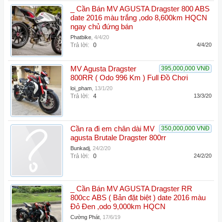
_ Cần Bán MV AGUSTA Dragster 800 ABS
date 2016 màu trắng ,odo 8,600km HQCN
ngay chủ đứng bán
Phatbike
,
4/4/20
Trả lời:
0
4/4/20
MV Agusta Dragster
395,000,000 VNĐ
800RR ( Odo 996 Km ) Full Đồ Chơi
loi_pham
,
13/1/20
Trả lời:
4
13/3/20
Cần ra đi em chân dài MV
350,000,000 VNĐ
agusta Brutale Dragster 800rr
Bunkadj
,
24/2/20
Trả lời:
0
24/2/20
_ Cần Bán MV AGUSTA Dragster RR
800cc ABS ( Bản đặt biệt ) date 2016 màu
Đỏ Đen ,odo 9,000km HQCN
Cường Phát
,
17/6/19