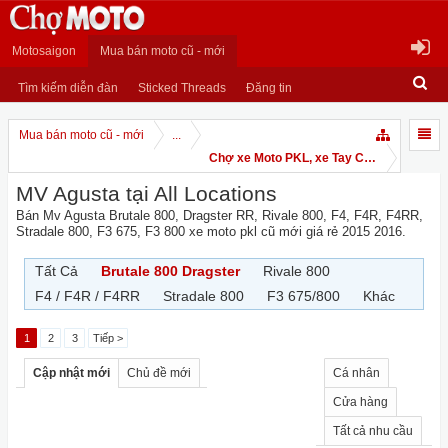
Motosaigon
Mua bán moto cũ - mới
Tìm kiếm diễn đàn
Sticked Threads
Đăng tin
Mua bán moto cũ - mới
...
Chợ xe Moto PKL, xe Tay Côn
MV Agusta tại All Locations
Bán Mv Agusta Brutale 800, Dragster RR, Rivale 800, F4, F4R, F4RR,
Stradale 800, F3 675, F3 800 xe moto pkl cũ mới giá rẻ 2015 2016.
Tất Cả
Brutale 800 Dragster
Rivale 800
F4 / F4R / F4RR
Stradale 800
F3 675/800
Khác
1
2
3
Tiếp >
Cập nhật mới
Chủ đề mới
Cá nhân
Cửa hàng
Tất cả nhu cầu