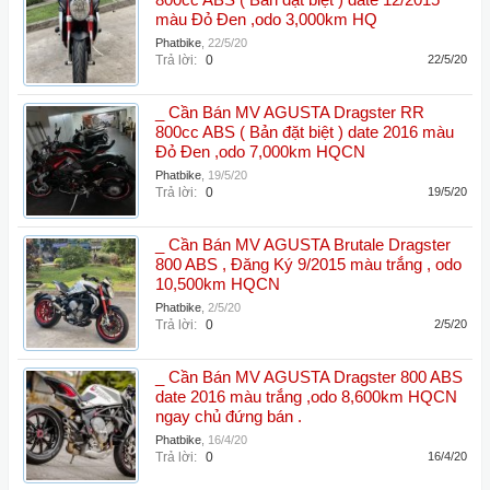
800cc ABS ( Bản đặt biệt ) date 12/2015
màu Đỏ Đen ,odo 3,000km HQ
Phatbike
,
22/5/20
Trả lời:
0
22/5/20
_ Cần Bán MV AGUSTA Dragster RR
800cc ABS ( Bản đặt biệt ) date 2016 màu
Đỏ Đen ,odo 7,000km HQCN
Phatbike
,
19/5/20
Trả lời:
0
19/5/20
_ Cần Bán MV AGUSTA Brutale Dragster
800 ABS , Đăng Ký 9/2015 màu trắng , odo
10,500km HQCN
Phatbike
,
2/5/20
Trả lời:
0
2/5/20
_ Cần Bán MV AGUSTA Dragster 800 ABS
date 2016 màu trắng ,odo 8,600km HQCN
ngay chủ đứng bán .
Phatbike
,
16/4/20
Trả lời:
0
16/4/20