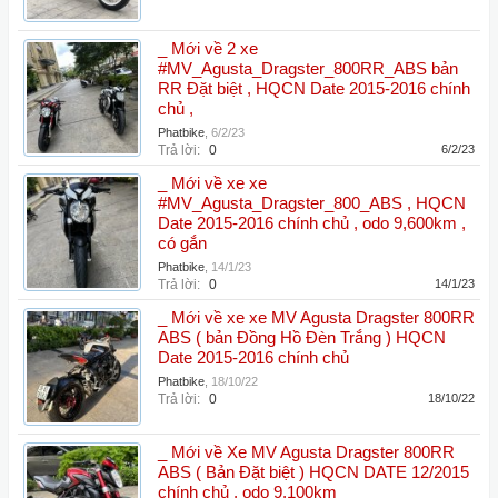
_ Mới về 2 xe
#MV_Agusta_Dragster_800RR_ABS bản
RR Đặt biệt , HQCN Date 2015-2016 chính
chủ ,
Phatbike
,
6/2/23
Trả lời:
0
6/2/23
_ Mới về xe xe
#MV_Agusta_Dragster_800_ABS , HQCN
Date 2015-2016 chính chủ , odo 9,600km ,
có gắn
Phatbike
,
14/1/23
Trả lời:
0
14/1/23
_ Mới về xe xe MV Agusta Dragster 800RR
ABS ( bản Đồng Hồ Đèn Trắng ) HQCN
Date 2015-2016 chính chủ
Phatbike
,
18/10/22
Trả lời:
0
18/10/22
_ Mới về Xe MV Agusta Dragster 800RR
ABS ( Bản Đặt biệt ) HQCN DATE 12/2015
chính chủ , odo 9,100km