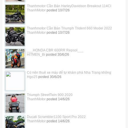
Thanhmotor Cần Bán HarleyDavidson Breakout 114CI
ThanhMotor
posted
10/7/26
Thanhmotor Cần Bán Triumph Trident 660 Model 2022
ThanhMotor
posted
10/7/26
___HONDA CBR 600RR Repsol___
HITMEN_Bi
posted
30/6/26
Có nên thuê xe máy để tự khám phá Nha Trang không
Hgo25
posted
30/6/26
Triumph StreetTwin 900 2020
ThanhMotor
posted
14/6/26
Ducati Scrambler1100 Sport Pro 2022
ThanhMotor
posted
14/6/26