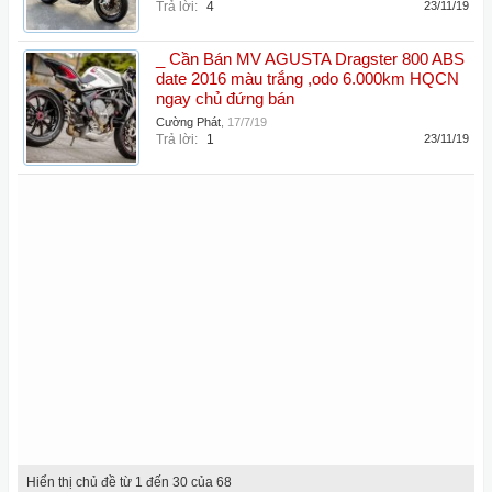
Trả lời:
4
23/11/19
_ Cần Bán MV AGUSTA Dragster 800 ABS
date 2016 màu trắng ,odo 6.000km HQCN
ngay chủ đứng bán
Cường Phát
,
17/7/19
Trả lời:
1
23/11/19
Hiển thị chủ đề từ 1 đến 30 của 68