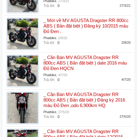
Phatbike
,
27/3/21
Trả lời:
0
27/3/21
_ Mới về MV AGUSTA Dragster RR 800cc
ABS ( Bản đặt biệt ) Đăng ký 10/2015 màu
Đỏ Đen .
Phatbike
,
2/8/20
Trả lời:
0
2/8/20
_ Cần Bán MV AGUSTA Dragster RR
800cc ABS ( Bản đặt biệt ) date 2016 màu
Đỏ Đen HQCN
Phatbike
,
4/7/20
Trả lời:
0
4/7/20
_ Cần Bán MV AGUSTA Dragster RR
800cc ABS ( Bản đặt biệt ) Đăng ký 2016
màu Đỏ Đen ,odo 6,900km HQ
Phatbike
,
27/5/20
Trả lời:
0
27/5/20
_ Cần Bán MV AGUSTA Dragster RR