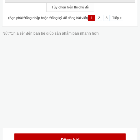
Tùy chọn hiển thị chủ đề
(Bạn phải Đăng nhập hoặc Đăng ký để đăng bài viết)
1
2
3
Tiếp >
Nút "Chia sẻ" đến bạn bè giúp sản phẩm bán nhanh hơn
Đăng ký!