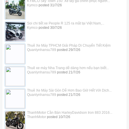
KYMCO Sky Town 150: Xe tay ga chinh phục người...
Kymco
posted
31/7/26
Soi chi tiết xe People R 125 ra mắt tại Việt Nam,...
Kymco
posted
30/7/26
Thuê Xe Máy TPHCM Giải Pháp Di Chuyển Tiết Kiệm
Quanlynhansu789
posted
29/7/26
Thuê xe máy Nha Trang dễ dàng hơn nếu bạn biết...
Quanlynhansu789
posted
21/7/26
Thuê Xe Máy Sài Gòn Dễ Hơn Bao Giờ Hết Với Dịch...
Quanlynhansu789
posted
21/7/26
ThanhMotor Cần Bán HarleyDavidson Iron 883 2016...
ThanhMotor
posted
10/7/26