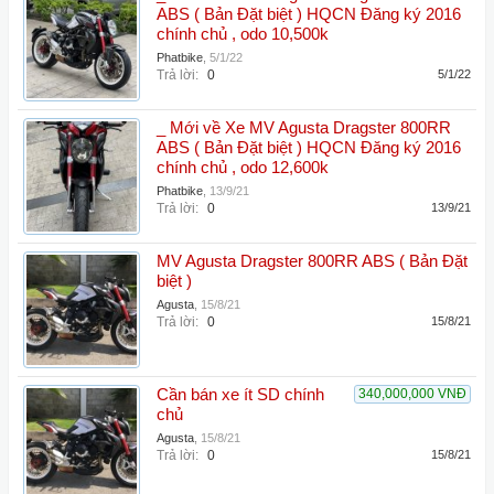
ABS ( Bản Đặt biệt ) HQCN Đăng ký 2016
chính chủ , odo 10,500k
Phatbike
,
5/1/22
Trả lời:
0
5/1/22
_ Mới về Xe MV Agusta Dragster 800RR
ABS ( Bản Đặt biệt ) HQCN Đăng ký 2016
chính chủ , odo 12,600k
Phatbike
,
13/9/21
Trả lời:
0
13/9/21
MV Agusta Dragster 800RR ABS ( Bản Đặt
biệt )
Agusta
,
15/8/21
Trả lời:
0
15/8/21
Cần bán xe ít SD chính
340,000,000 VNĐ
chủ
Agusta
,
15/8/21
Trả lời:
0
15/8/21