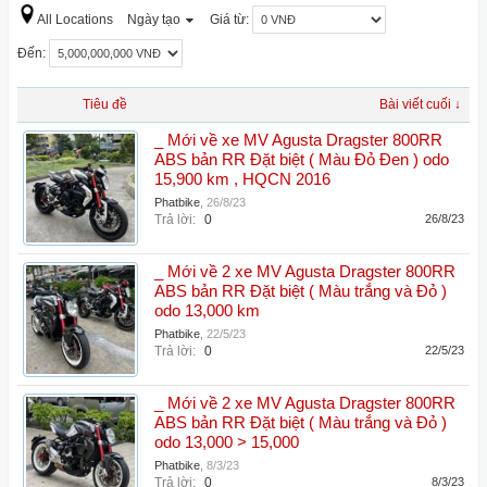
All Locations
Ngày tạo
Giá từ:
Đến:
Tiêu đề
Bài viết cuối ↓
_ Mới về xe MV Agusta Dragster 800RR
ABS bản RR Đặt biệt ( Màu Đỏ Đen ) odo
15,900 km , HQCN 2016
Phatbike
,
26/8/23
Trả lời:
0
26/8/23
_ Mới về 2 xe MV Agusta Dragster 800RR
ABS bản RR Đặt biệt ( Màu trắng và Đỏ )
odo 13,000 km
Phatbike
,
22/5/23
Trả lời:
0
22/5/23
_ Mới về 2 xe MV Agusta Dragster 800RR
ABS bản RR Đặt biệt ( Màu trắng và Đỏ )
odo 13,000 > 15,000
Phatbike
,
8/3/23
Trả lời:
0
8/3/23