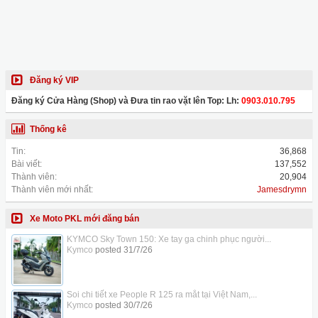
Đăng ký VIP
Đăng ký Cửa Hàng (Shop) và Đưa tin rao vặt lên Top: Lh:
0903.010.795
Thống kê
Tin:
36,868
Bài viết:
137,552
Thành viên:
20,904
Thành viên mới nhất:
Jamesdrymn
Xe Moto PKL mới đăng bán
KYMCO Sky Town 150: Xe tay ga chinh phục người...
Kymco
posted
31/7/26
Soi chi tiết xe People R 125 ra mắt tại Việt Nam,...
Kymco
posted
30/7/26