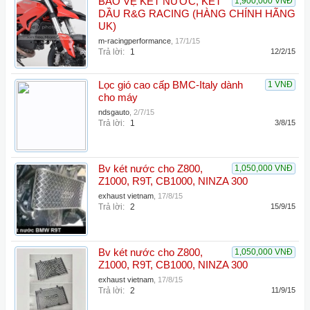
BẢO VỆ KÉT NƯỚC, KÉT
1,900,000 VNĐ
DẦU R&G RACING (HÀNG CHÍNH HÃNG
UK)
m-racingperformance
,
17/1/15
Trả lời:
1
12/2/15
Lọc gió cao cấp BMC-Italy dành
1 VNĐ
cho máy
ndsgauto
,
2/7/15
Trả lời:
1
3/8/15
Bv két nước cho Z800,
1,050,000 VNĐ
Z1000, R9T, CB1000, NINZA 300
exhaust vietnam
,
17/8/15
Trả lời:
2
15/9/15
Bv két nước cho Z800,
1,050,000 VNĐ
Z1000, R9T, CB1000, NINZA 300
exhaust vietnam
,
17/8/15
Trả lời:
2
11/9/15