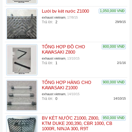
Lưới bv két nước Z1000
1,050,000 VNĐ
exhaust vietnam
,
17/8/15
Trả lời:
2
29/9/15
TỔNG HỢP ĐỒ CHO
800,000 VNĐ
KAWASAKI Z800
exhaust vietnam
,
13/10/15
Trả lời:
1
2/1/16
TỔNG HỢP HÀNG CHO
900,000 VNĐ
KAWASAKI Z1000
exhaust vietnam
,
14/10/15
Trả lời:
0
14/10/15
BV KÉT NƯỚC Z1000, Z800,
950,000 VNĐ
KTM DUKE 200,390, CBR 1000, CB
1000R, NINJA 300, R9T