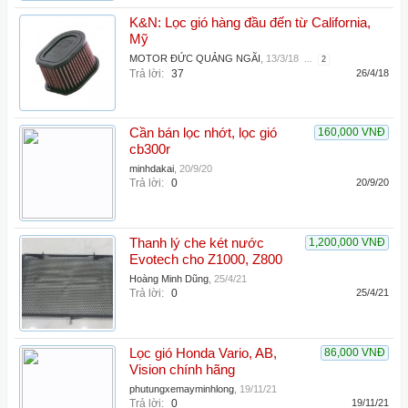
K&N: Lọc gió hàng đầu đến từ California,
Mỹ
MOTOR ĐỨC QUẢNG NGÃI
,
13/3/18
...
2
Trả lời:
37
26/4/18
Cần bán lọc nhớt, lọc gió
160,000 VNĐ
cb300r
minhdakai
,
20/9/20
Trả lời:
0
20/9/20
Thanh lý che két nước
1,200,000 VNĐ
Evotech cho Z1000, Z800
Hoàng Minh Dũng
,
25/4/21
Trả lời:
0
25/4/21
Lọc gió Honda Vario, AB,
86,000 VNĐ
Vision chính hãng
phutungxemayminhlong
,
19/11/21
Trả lời:
0
19/11/21