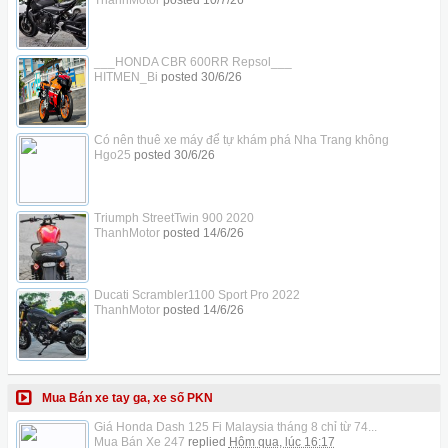
___HONDA CBR 600RR Repsol___
HITMEN_Bi
posted
30/6/26
Có nên thuê xe máy để tự khám phá Nha Trang không
Hgo25
posted
30/6/26
Triumph StreetTwin 900 2020
ThanhMotor
posted
14/6/26
Ducati Scrambler1100 Sport Pro 2022
ThanhMotor
posted
14/6/26
Mua Bán xe tay ga, xe số PKN
Giá Honda Dash 125 Fi Malaysia tháng 8 chỉ từ 74...
Mua Bán Xe 247
replied
Hôm qua, lúc 16:17