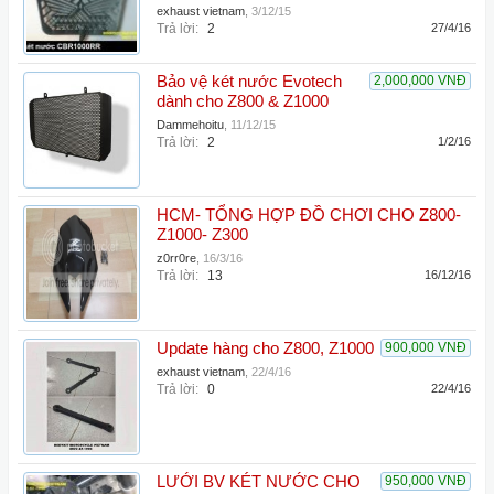
exhaust vietnam
,
3/12/15
Trả lời:
2
27/4/16
Bảo vệ két nước Evotech
2,000,000 VNĐ
dành cho Z800 & Z1000
Dammehoitu
,
11/12/15
Trả lời:
2
1/2/16
HCM- TỔNG HỢP ĐỒ CHƠI CHO Z800-
Z1000- Z300
z0rr0re
,
16/3/16
Trả lời:
13
16/12/16
Update hàng cho Z800, Z1000
900,000 VNĐ
exhaust vietnam
,
22/4/16
Trả lời:
0
22/4/16
LƯỚI BV KÉT NƯỚC CHO
950,000 VNĐ