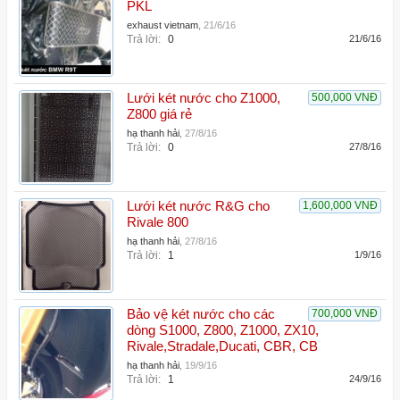
PKL
exhaust vietnam
,
21/6/16
Trả lời:
0
21/6/16
Lưới két nước cho Z1000,
500,000 VNĐ
Z800 giá rẻ
hạ thanh hải
,
27/8/16
Trả lời:
0
27/8/16
Lưới két nước R&G cho
1,600,000 VNĐ
Rivale 800
hạ thanh hải
,
27/8/16
Trả lời:
1
1/9/16
Bảo vệ két nước cho các
700,000 VNĐ
dòng S1000, Z800, Z1000, ZX10,
Rivale,Stradale,Ducati, CBR, CB
hạ thanh hải
,
19/9/16
Trả lời:
1
24/9/16