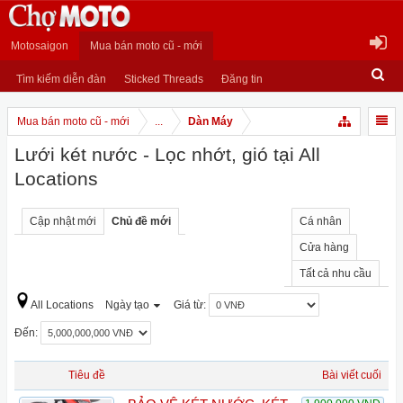
Motosaigon
Mua bán moto cũ - mới
Tìm kiếm diễn đàn
Sticked Threads
Đăng tin
Mua bán moto cũ - mới
...
Dàn Máy
Lưới két nước - Lọc nhớt, gió tại All
Locations
Cập nhật mới
Chủ đề mới
Cá nhân
Cửa hàng
Tất cả nhu cầu
All Locations
Ngày tạo
Giá từ:
Đến:
Tiêu đề
Bài viết cuối