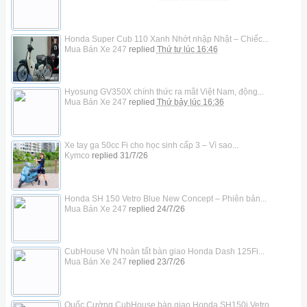
Honda Super Cub 110 Xanh Nhớt nhập Nhật – Chiếc...
Mua Bán Xe 247
replied
Thứ tư lúc 16:46
Hyosung GV350X chính thức ra mắt Việt Nam, động...
Mua Bán Xe 247
replied
Thứ bảy lúc 16:36
Xe tay ga 50cc Fi cho học sinh cấp 3 – Vì sao...
Kymco
replied
31/7/26
Honda SH 150 Vetro Blue New Concept – Phiên bản...
Mua Bán Xe 247
replied
24/7/26
CubHouse VN hoàn tất bàn giao Honda Dash 125Fi...
Mua Bán Xe 247
replied
23/7/26
Quốc Cường CubHouse bàn giao Honda SH150i Vetro...