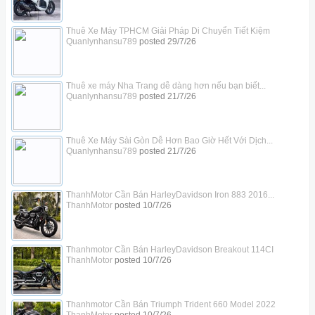
Thuê Xe Máy TPHCM Giải Pháp Di Chuyển Tiết Kiệm
Quanlynhansu789
posted
29/7/26
Thuê xe máy Nha Trang dễ dàng hơn nếu bạn biết...
Quanlynhansu789
posted
21/7/26
Thuê Xe Máy Sài Gòn Dễ Hơn Bao Giờ Hết Với Dịch...
Quanlynhansu789
posted
21/7/26
ThanhMotor Cần Bán HarleyDavidson Iron 883 2016...
ThanhMotor
posted
10/7/26
Thanhmotor Cần Bán HarleyDavidson Breakout 114CI
ThanhMotor
posted
10/7/26
Thanhmotor Cần Bán Triumph Trident 660 Model 2022
ThanhMotor
posted
10/7/26