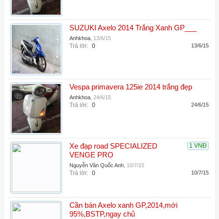
SUZUKI Axelo 2014 Trắng Xanh GP___
Anhkhoa
,
13/6/15
Trả lời:
0
13/6/15
Vespa primavera 125ie 2014 trắng đẹp
Anhkhoa
,
24/6/15
Trả lời:
0
24/6/15
Xe đạp road SPECIALIZED
1 VNĐ
VENGE PRO
Nguyễn Văn Quốc Anh
,
10/7/15
Trả lời:
0
10/7/15
Cần bán Axelo xanh GP,2014,mới
95%,BSTP,ngay chủ