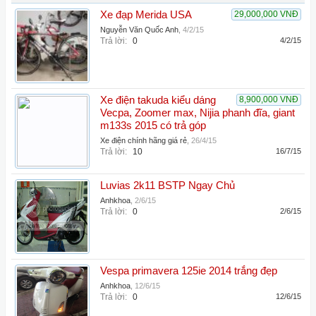
Xe đạp Merida USA
29,000,000 VNĐ
Nguyễn Văn Quốc Anh
,
4/2/15
Trả lời:
0
4/2/15
Xe điện takuda kiểu dáng
8,900,000 VNĐ
Vecpa, Zoomer max, Nijia phanh đĩa, giant
m133s 2015 có trả góp
Xe điện chính hãng giá rẻ
,
26/4/15
Trả lời:
10
16/7/15
Luvias 2k11 BSTP Ngay Chủ
Anhkhoa
,
2/6/15
Trả lời:
0
2/6/15
Vespa primavera 125ie 2014 trắng đẹp
Anhkhoa
,
12/6/15
Trả lời:
0
12/6/15