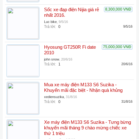
Sốc xe đạp điện Nijia giá rẻ
8,300,000 VNĐ
nhất 2016.
Luc bike
,
9/5/16
Trả lời:
0
9/5/16
Hyosung GT250R Fi date
75,000,000 VNĐ
2010
john snow
,
20/6/16
Trả lời:
1
20/6/16
Mua xe máy điện M133 S6 Suzika -
Khuyến mãi đặc biệt - Nhận quà khủng
xediensuzika
,
31/8/16
Trả lời:
0
31/8/16
Xe máy điện M133 S6 Suzika - Tưng bừng
khuyến mãi tháng 9 chào mừng chiếc xe
thứ 1 triệu