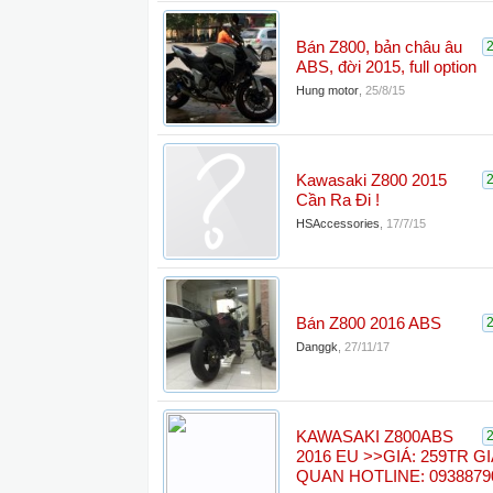
Bán Z800, bản châu âu
ABS, đời 2015, full option
Hung motor
,
25/8/15
Kawasaki Z800 2015
Cần Ra Đi !
HSAccessories
,
17/7/15
Bán Z800 2016 ABS
Danggk
,
27/11/17
KAWASAKI Z800ABS
2016 EU >>GIÁ: 259TR G
QUAN HOTLINE: 09388790