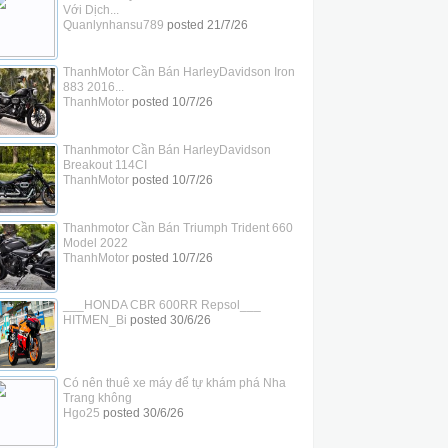
Với Dịch...
Quanlynhansu789
posted
21/7/26
ThanhMotor Cần Bán HarleyDavidson Iron
883 2016...
ThanhMotor
posted
10/7/26
Thanhmotor Cần Bán HarleyDavidson
Breakout 114CI
ThanhMotor
posted
10/7/26
Thanhmotor Cần Bán Triumph Trident 660
Model 2022
ThanhMotor
posted
10/7/26
___HONDA CBR 600RR Repsol___
HITMEN_Bi
posted
30/6/26
Có nên thuê xe máy để tự khám phá Nha
Trang không
Hgo25
posted
30/6/26