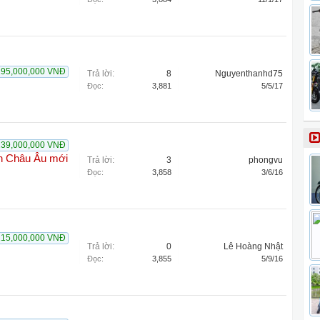
195,000,000 VNĐ
Trả lời:
8
Nguyenthanhd75
Đọc:
3,881
5/5/17
239,000,000 VNĐ
n Châu Âu mới
Trả lời:
3
phongvu
Đọc:
3,858
3/6/16
215,000,000 VNĐ
Trả lời:
0
Lê Hoàng Nhật
Đọc:
3,855
5/9/16