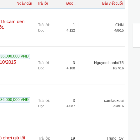
Ngày gửi
Trả lời
Đọc ↓
Bài viết cuối
015 cam đen
Trả lời:
1
CNN
t.
Đọc:
4,122
4/8/15
236,000,000 VNĐ
10/2015
Trả lời:
3
Nguyenthanhd75
Đọc:
4,108
18/7/16
286,000,000 VNĐ
Trả lời:
3
camtaoxoai
Đọc:
4,087
29/8/16
 chơi giá tốt
Trả lời:
19
Trung_Q7