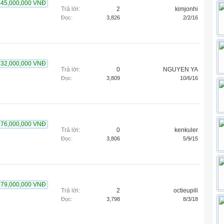
245,000,000 VNĐ
Trả lời:
2
kimjonhi
Đọc:
3,826
2/2/16
232,000,000 VNĐ
Trả lời:
0
NGUYEN YA
Đọc:
3,809
10/6/16
276,000,000 VNĐ
Trả lời:
0
kenkuler
Đọc:
3,806
5/9/15
179,000,000 VNĐ
Trả lời:
2
octieupili
Đọc:
3,798
8/3/18