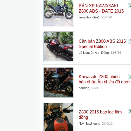
BÁN XE KAWASAKI
Z800 ABS - DATE 2015
jamesbondtra1
,
21/4/20
Cần bán Z800 ABS 2015
Special Edition
Lê Nguyễn Anh Dũng
,
13/5/16
Kawasaki Z800 phiên
bản châu Âu nhiều đồ chơi.
dauden
,
30/8/16
Z800 2015 bao loc lâm
đồng
N.V.Huy.Hoàng
,
28/6/16