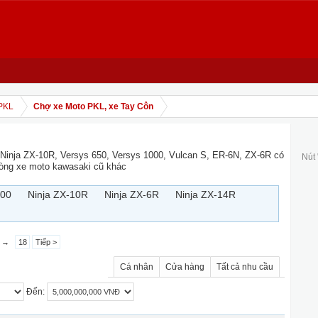
PKL
Chợ xe Moto PKL, xe Tay Côn
 Ninja ZX-10R, Versys 650, Versys 1000, Vulcan S, ER-6N, ZX-6R có
Nút
dòng xe moto kawasaki cũ khác
300
Ninja ZX-10R
Ninja ZX-6R
Ninja ZX-14R
→
18
Tiếp >
Cá nhân
Cửa hàng
Tất cả nhu cầu
Đến: