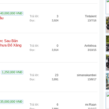
240,000,000 VNĐ
Trả lời:
3
Tintalent
ầu
Đọc:
3,924
13/7/16
ơc Sau Bản
Chưa Đổ Xăng
Trả lời:
0
Anhkhoa
Đọc:
3,914
3/10/15
1,250,000 VNĐ
Trả lời:
23
simanakambei
Đọc:
3,891
13/8/17
235,000,000 VNĐ
Trả lời:
6
mr.Raan
Đọc:
3,884
11/1/17