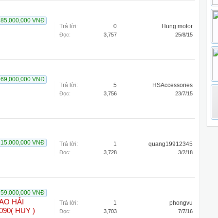
285,000,000 VNĐ
Trả lời:
0
Hung motor
Đọc:
3,757
25/8/15
269,000,000 VNĐ
Trả lời:
5
HSAccessories
Đọc:
3,756
23/7/15
215,000,000 VNĐ
Trả lời:
1
quang19912345
Đọc:
3,728
3/2/18
259,000,000 VNĐ
IAO HẢI
Trả lời:
1
phongvu
90( HUY )
Đọc:
3,703
7/7/16