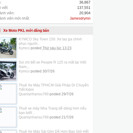
:
36,867
 viết:
137,551
ành viên:
20,904
ành viên mới nhất:
Jamesdrymn
Xe Moto PKL mới đăng bán
KYMCO Sky Town 150: Xe tay ga chinh
phục người...
Kymco
posted
Thứ sáu lúc 13:23
Soi chi tiết xe People R 125 ra mắt tại Việt
Nam,...
Kymco
posted
30/7/26
Thuê Xe Máy TPHCM Giải Pháp Di Chuyển
Tiết Kiệm
Quanlynhansu789
posted
29/7/26
Thuê xe máy Nha Trang dễ dàng hơn nếu
bạn biết...
Quanlynhansu789
posted
21/7/26
Thuê Xe Máy Sài Gòn Dễ Hơn Bao Giờ Hết