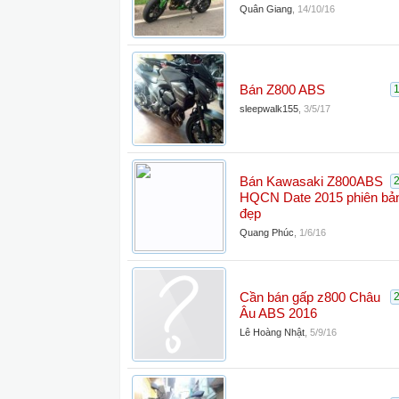
Quân Giang
,
14/10/16
Bán Z800 ABS
sleepwalk155
,
3/5/17
Bán Kawasaki Z800ABS
HQCN Date 2015 phiên bả
đẹp
Quang Phúc
,
1/6/16
Cần bán gấp z800 Châu
Âu ABS 2016
Lê Hoàng Nhật
,
5/9/16