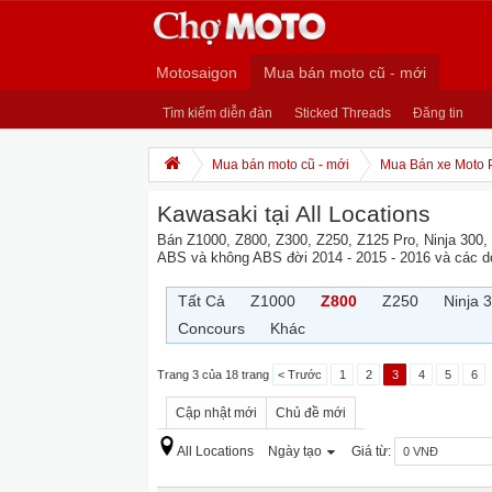
Motosaigon
Mua bán moto cũ - mới
Tìm kiếm diễn đàn
Sticked Threads
Đăng tin
Mua bán moto cũ - mới
Mua Bán xe Moto 
Kawasaki tại All Locations
Bán Z1000, Z800, Z300, Z250, Z125 Pro, Ninja 300,
ABS và không ABS đời 2014 - 2015 - 2016 và các 
Tất Cả
Z1000
Z800
Z250
Ninja 
Concours
Khác
Trang 3 của 18 trang
< Trước
1
2
3
4
5
6
Cập nhật mới
Chủ đề mới
All Locations
Ngày tạo
Giá từ: