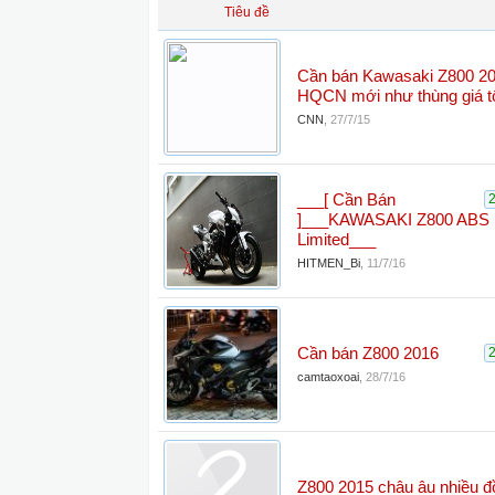
Tiêu đề
Cần bán Kawasaki Z800 2
HQCN mới như thùng giá tố
CNN
,
27/7/15
___[ Cần Bán
]___KAWASAKI Z800 ABS 
Limited___
HITMEN_Bi
,
11/7/16
Cần bán Z800 2016
camtaoxoai
,
28/7/16
Z800 2015 châu âu nhiều đồ