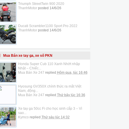
Triumph StreetTwin 900 2020
ThanhMotor
posted
14/6/26
Ducati Scrambler1100 Sport Pro 2022
ThanhMotor
posted
14/6/26
Mua Bán xe tay ga, xe số PKN
Honda Super Cub 110 Xanh Nhớt nhập
Nhật – Chiếc...
Mua Bán Xe 247
replied
Hôm qua, lúc 16:46
Hyosung GV350X chính thức ra mắt Việt
Nam, động...
Mua Bán Xe 247
replied
Thứ bảy lúc 16:36
Xe tay ga 50cc Fi cho học sinh cấp 3 – Vì
sao...
Kymco
replied
Thứ sáu lúc 14:32