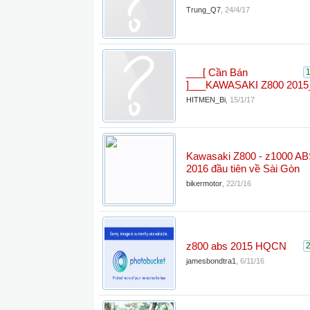
Trung_Q7
,
24/4/17
___[ Cần Bán
]___KAWASAKI Z800 2015
HITMEN_Bi
,
15/1/17
Kawasaki Z800 - z1000 A
2016 đầu tiên về Sài Gòn
bikermotor
,
22/1/16
z800 abs 2015 HQCN
jamesbondtra1
,
6/11/16