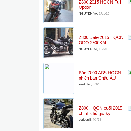
Z800 2015 HQCN Full
Option
NGUYEN YA
,
27/1/16
Z800 Date 2015 HQCN
ODO 2900KM
NGUYEN YA
,
10/6/16
Bán Z800 ABS HQCN
phiên bản Châu ÂU
kenkuler
,
5/9/15
Z800 HQCN cuối 2015
chính chủ giữ kỹ
octieupili
,
4/3/18