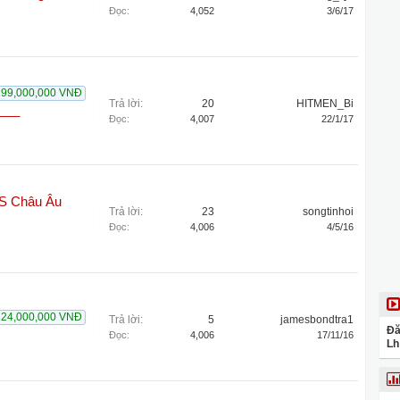
Đọc:
4,052
3/6/17
199,000,000 VNĐ
Trả lời:
20
HITMEN_Bi
___
Đọc:
4,007
22/1/17
BS Châu Âu
Trả lời:
23
songtinhoi
Đọc:
4,006
4/5/16
224,000,000 VNĐ
Trả lời:
5
jamesbondtra1
Đă
Đọc:
4,006
17/11/16
Lh