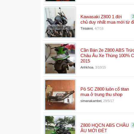
Kawasaki Z800 1 đời
chủ duy nhất mua mới từ đ
Tintalent
,
4/7/16
Cần Bán 2e Z800 ABS Trứ
Châu Âu Xe Thùng 100% 
2015
Anhkhoa
,
3/10/15
Pô SC Z800 luôn cổ titan
mua ở trung thu shop
simanakambei
,
29/5/17
Z800 HQCN ABS CHÂU
ÂU MỚI ĐÉT