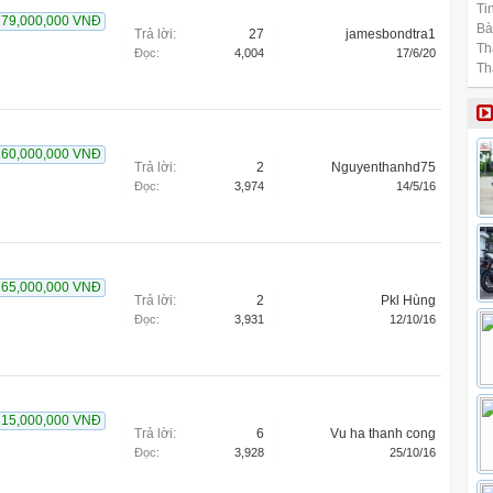
Tin
179,000,000 VNĐ
Bài
Trả lời:
27
jamesbondtra1
Th
Đọc:
4,004
17/6/20
Th
260,000,000 VNĐ
Trả lời:
2
Nguyenthanhd75
Đọc:
3,974
14/5/16
265,000,000 VNĐ
Trả lời:
2
Pkl Hùng
Đọc:
3,931
12/10/16
215,000,000 VNĐ
Trả lời:
6
Vu ha thanh cong
Đọc:
3,928
25/10/16