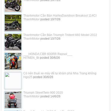
ThanhMotor
posted
10/7/26
Thanhmotor Cần Bán HarleyDavidson Breakout 114CI
ThanhMotor
posted
10/7/26
Thanhmotor Cần Bán Triumph Trident 660 Model 2022
ThanhMotor
posted
10/7/26
___HONDA CBR 600RR Repsol___
HITMEN_Bi
posted
30/6/26
Có nên thuê xe máy để tự khám phá Nha Trang không
Hgo25
posted
30/6/26
Triumph StreetTwin 900 2020
ThanhMotor
posted
14/6/26