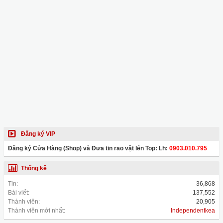
Đăng ký VIP
Đăng ký Cửa Hàng (Shop) và Đưa tin rao vặt lên Top: Lh:
0903.010.795
Thống kê
Tin:
36,868
Bài viết:
137,552
Thành viên:
20,905
Thành viên mới nhất:
Independentkea