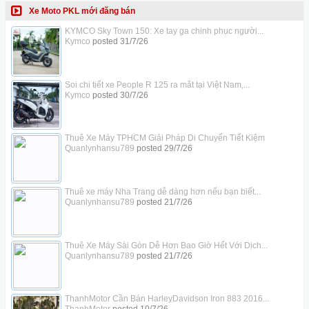
Xe Moto PKL mới đăng bán
KYMCO Sky Town 150: Xe tay ga chinh phục người...
Kymco
posted
31/7/26
Soi chi tiết xe People R 125 ra mắt tại Việt Nam,...
Kymco
posted
30/7/26
Thuê Xe Máy TPHCM Giải Pháp Di Chuyển Tiết Kiệm
Quanlynhansu789
posted
29/7/26
Thuê xe máy Nha Trang dễ dàng hơn nếu bạn biết...
Quanlynhansu789
posted
21/7/26
Thuê Xe Máy Sài Gòn Dễ Hơn Bao Giờ Hết Với Dịch...
Quanlynhansu789
posted
21/7/26
ThanhMotor Cần Bán HarleyDavidson Iron 883 2016...