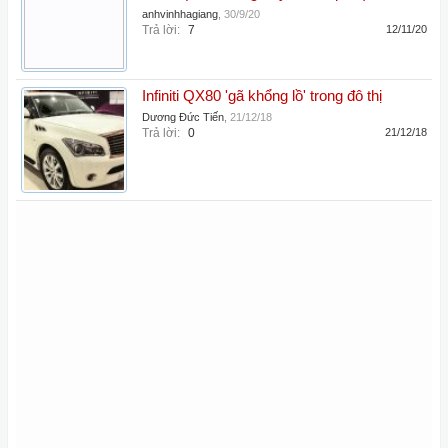
anhvinhhagiang
,
30/9/20
Trả lời:
7
12/11/20
Infiniti QX80 'gã khổng lồ' trong đô thị
Dương Đức Tiến
,
21/12/18
Trả lời:
0
21/12/18