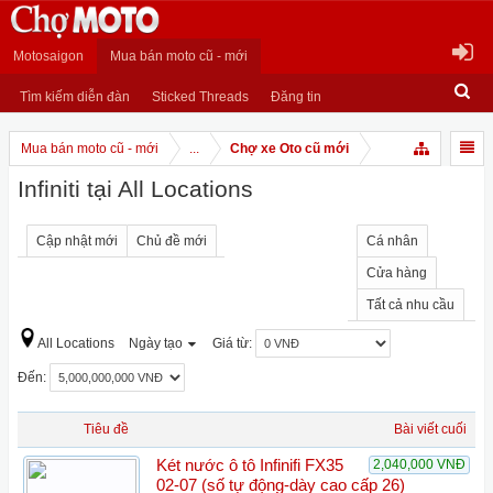
Motosaigon
Mua bán moto cũ - mới
Tìm kiếm diễn đàn
Sticked Threads
Đăng tin
Mua bán moto cũ - mới
...
Chợ xe Oto cũ mới
Infiniti tại All Locations
Cập nhật mới
Chủ đề mới
Cá nhân
Cửa hàng
Tất cả nhu cầu
All Locations
Ngày tạo
Giá từ:
Đến:
Tiêu đề
Bài viết cuối
Két nước ô tô Infinifi FX35
2,040,000 VNĐ
02-07 (số tự động-dày cao cấp 26)