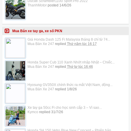
Ducati Scrambler1100 Sport Pro 2022
ThanhMotor
posted
14/6/26
Mua Bán xe tay ga, xe số PKN
Giá Honda Dash 125 Fi Malaysia tháng 8 chỉ từ 74...
Mua Bán Xe 247
replied
Thứ năm lúc 16:17
Honda Super Cub 110 Xanh Nhớt nhập Nhật – Chiếc...
Mua Bán Xe 247
replied
Thứ tư lúc 16:46
Hyosung GV350X chính thức ra mắt Việt Nam, động...
Mua Bán Xe 247
replied
1/8/26
Xe tay ga 50cc Fi cho học sinh cấp 3 – Vì sao...
Kymco
replied
31/7/26
Honda SH 150 Vetro Blue New Concept – Phiên bản...