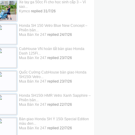
Xe tay ga 50cc Fi cho học sinh cấp 3 – Vì
sao...
Kymco
replied
31/7/26
Honda SH 150 Vetro Blue New Concept –
Phiên bản...
Mua Bán Xe 247
replied
24/7/26
CubHouse VN hoàn tất bàn giao Honda
Dash 125Fi...
Mua Bán Xe 247
replied
23/7/26
Quốc Cường CubHouse bàn giao Honda
SH150i Vetro...
Mua Bán Xe 247
replied
23/7/26
Honda SH150i HMR Vetro Xanh Sapphire –
Phiên bản...
Mua Bán Xe 247
replied
22/7/26
Bàn giao Honda SH Ý 150i Special Edition
màu đen...
Mua Bán Xe 247
replied
22/7/26