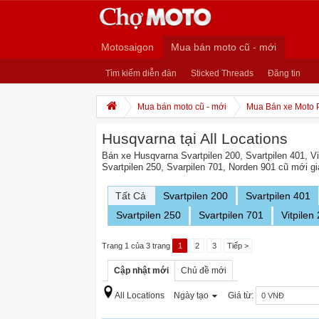
Motosaigon
Mua bán moto cũ - mới
Tìm kiếm diễn đàn
Sticked Threads
Đăng tin
Mua bán moto cũ - mới
Mua Bán xe Moto 
Husqvarna tại All Locations
Bán xe Husqvarna Svartpilen 200, Svartpilen 401, Vi
Svartpilen 250, Svarpilen 701, Norden 901 cũ mới gi
Tất Cả
Svartpilen 200
Svartpilen 401
Svartpilen 250
Svartpilen 701
Vitpilen
Trang 1 của 3 trang
1
2
3
Tiếp >
Cập nhật mới
Chủ đề mới
All Locations
Ngày tạo
Giá từ: