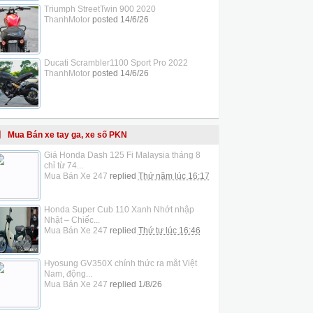
Triumph StreetTwin 900 2020
ThanhMotor
posted
14/6/26
Ducati Scrambler1100 Sport Pro 2022
ThanhMotor
posted
14/6/26
Mua Bán xe tay ga, xe số PKN
Giá Honda Dash 125 Fi Malaysia tháng 8
chỉ từ 74...
Mua Bán Xe 247
replied
Thứ năm lúc 16:17
Honda Super Cub 110 Xanh Nhớt nhập
Nhật – Chiếc...
Mua Bán Xe 247
replied
Thứ tư lúc 16:46
Hyosung GV350X chính thức ra mắt Việt
Nam, động...
Mua Bán Xe 247
replied
1/8/26