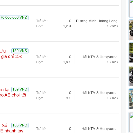
170,000,000 VNĐ
Trả lời:
0
Dương Minh Hoàng Long
Đọc:
1,231
15/2/23
 Ưu
159 VNĐ
giá chỉ 15x
Trả lời:
0
Hải KTM & Husqvarna
Đọc:
1,899
19/1/23
en tại
159 VNĐ
Trả lời:
0
Hải KTM & Husqvarna
ho AE chơi tết
Đọc:
995
10/1/23
| Số
165 VNĐ
Trả lời:
0
Hải KTM & Husqvarna
AE nhanh tay