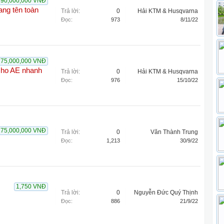
190,000,000 VNĐ
ang tên toàn
Trả lời:
0
Hải KTM & Husqvarna
Đọc:
973
8/11/22
175,000,000 VNĐ
 cho AE nhanh
Trả lời:
0
Hải KTM & Husqvarna
Đọc:
976
15/10/22
175,000,000 VNĐ
Trả lời:
0
Văn Thành Trung
Đọc:
1,213
30/9/22
1,750 VNĐ
Trả lời:
0
Nguyễn Đức Quý Thịnh
Đọc:
886
21/9/22