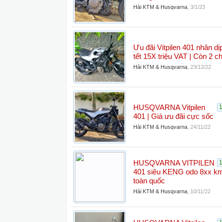
Hải KTM & Husqvarna
,
3/1/23
Ưu đãi Vitpilen 401 nhân dị
tết 15X triệu VAT | Còn 2 c
Hải KTM & Husqvarna
,
23/12/22
HUSQVARNA Vitpilen
401 | Giá ưu đãi cực sốc
Hải KTM & Husqvarna
,
24/11/22
HUSQVARNA VITPILEN
401 siêu KENG odo 8xx km
toàn quốc
Hải KTM & Husqvarna
,
10/11/22