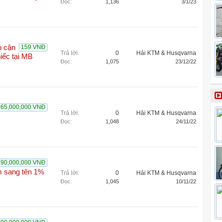
Đọc:
1,136
3/1/23
p cận
159 VNĐ
Trả lời:
0
Hải KTM & Husqvarna
hiếc tại MB
Đọc:
1,075
23/12/22
165,000,000 VNĐ
Trả lời:
0
Hải KTM & Husqvarna
Đọc:
1,048
24/11/22
190,000,000 VNĐ
 sang tên 1%
Trả lời:
0
Hải KTM & Husqvarna
Đọc:
1,045
10/11/22