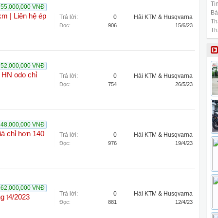
Tin
155,000,000 VNĐ
Bài
m | Liên hệ ép
Trả lời:
0
Hải KTM & Husqvarna
Th
Đọc:
906
15/6/23
Th
152,000,000 VNĐ
n HN odo chỉ
Trả lời:
0
Hải KTM & Husqvarna
Đọc:
754
26/5/23
148,000,000 VNĐ
á chỉ hơn 140
Trả lời:
0
Hải KTM & Husqvarna
Đọc:
976
19/4/23
162,000,000 VNĐ
Trả lời:
0
Hải KTM & Husqvarna
ng t4/2023
Đọc:
881
12/4/23