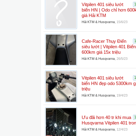
Vitpilen 401 siêu lướt
biển HN | Odo chỉ hơn 600k
giá Hải KTM
Hải KTM & Husqvarna
,
15/6/23
Cafe-Racer Thụy Điển
siêu lướt | Vitpilen 401 Biể
600km giá 15x triệu
Hải KTM & Husqvarna
,
26/5/23
Vitpilen 401 siêu lướt
biển HN đẹp odo 5300km gi
triệu
Hải KTM & Husqvarna
,
19/4/23
Ưu đãi hơn 40 tr khi mua
Husqvarna Vitpilen 401 tro
Hải KTM & Husqvarna
,
12/4/23