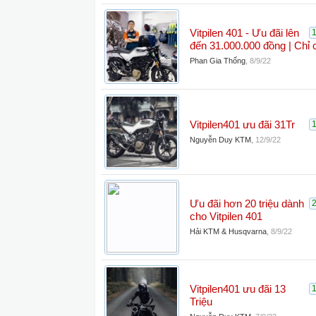
Vitpilen 401 - Ưu đãi lên
đến 31.000.000 đồng | Chỉ 
Phan Gia Thống
,
8/9/22
Vitpilen401 ưu đãi 31Tr
Nguyễn Duy KTM
,
12/9/22
Ưu đãi hơn 20 triệu dành
cho Vitpilen 401
Hải KTM & Husqvarna
,
8/9/22
Vitpilen401 ưu đãi 13
Triệu