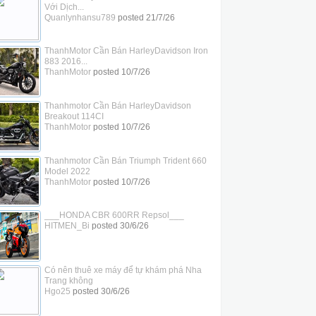
Với Dịch...
Quanlynhansu789
posted
21/7/26
ThanhMotor Cần Bán HarleyDavidson Iron
883 2016...
ThanhMotor
posted
10/7/26
Thanhmotor Cần Bán HarleyDavidson
Breakout 114CI
ThanhMotor
posted
10/7/26
Thanhmotor Cần Bán Triumph Trident 660
Model 2022
ThanhMotor
posted
10/7/26
___HONDA CBR 600RR Repsol___
HITMEN_Bi
posted
30/6/26
Có nên thuê xe máy để tự khám phá Nha
Trang không
Hgo25
posted
30/6/26