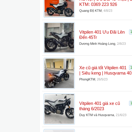
KTM: 0369 223 926
Quang Độ KTM
,
4/8/23
Vitpilen 401 Ưu Đãi Lên
Đến 45Tr
Dương Minh Hoàng Long
,
2/8/23
Xe cũ giá tốt Vitpilen 401
| Siêu keng | Husqvarna 401
PhongKTM
,
26/5/23
Vitpilen 401 giá xe cũ
tháng 6/2023
Duy KTM và Husqvarna
,
21/6/23