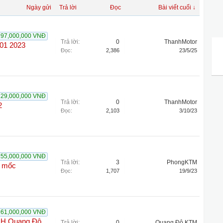
Ngày gửi
Trả lời
Đọc
Bài viết cuối ↓
97,000,000 VNĐ
Trả lời:
0
ThanhMotor
401 2023
Đọc:
2,386
23/5/25
129,000,000 VNĐ
Trả lời:
0
ThanhMotor
2
Đọc:
2,103
3/10/23
155,000,000 VNĐ
Trả lời:
3
PhongKTM
c mốc
Đọc:
1,707
19/9/23
161,000,000 VNĐ
| LH Quang Độ
Trả lời:
0
Quang Độ KTM