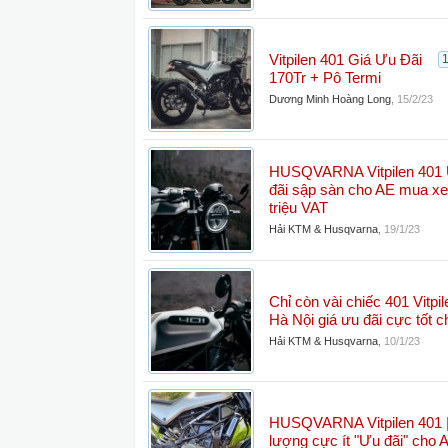
Vitpilen 401 Giá Ưu Đãi
170Tr + Pô Termi
Dương Minh Hoàng Long
,
15/2/23
HUSQVARNA Vitpilen 401
đãi sập sàn cho AE mua xe 
triệu VAT
Hải KTM & Husqvarna
,
19/1/23
Chỉ còn vài chiếc 401 Vitpil
Hà Nội giá ưu đãi cực tốt c
Hải KTM & Husqvarna
,
10/1/23
HUSQVARNA Vitpilen 401 
lượng cực ít "Ưu đãi" cho 