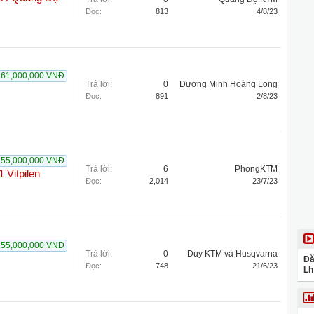
Đọc:
813
4/8/23
161,000,000 VNĐ
Trả lời:
0
Dương Minh Hoàng Long
Đọc:
891
2/8/23
155,000,000 VNĐ
Trả lời:
6
PhongKTM
 Vitpilen
Đọc:
2,014
23/7/23
155,000,000 VNĐ
Trả lời:
0
Duy KTM và Husqvarna
Đă
Đọc:
748
21/6/23
Lh