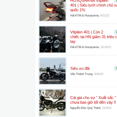
HUSQVARNA Vitpilen
401 | Siêu lướt chính chủ s
quốc 1%
Hải KTM & Husqvarna
,
8/11/22
Vitpilen 401 | Còn 2
chiếc tại HN giảm 31 triệu
tay
Hải KTM & Husqvarna
,
15/10/22
Siêu ưu đãi
Văn Thành Trung
,
30/9/22
Cái giá cho sự " Xuất sắc "
chưa bao giờ tốt đến vậy !!
Nguyễn Đức Quý Thịnh
,
21/9/22