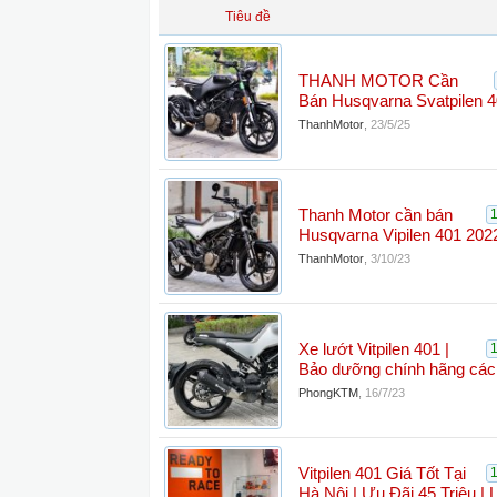
Tiêu đề
THANH MOTOR Cần
Bán Husqvarna Svatpilen 
ThanhMotor
,
23/5/25
Thanh Motor cần bán
Husqvarna Vipilen 401 202
ThanhMotor
,
3/10/23
Xe lướt Vitpilen 401 |
Bảo dưỡng chính hãng cá
PhongKTM
,
16/7/23
Vitpilen 401 Giá Tốt Tại
Hà Nội | Ưu Đãi 45 Triệu 