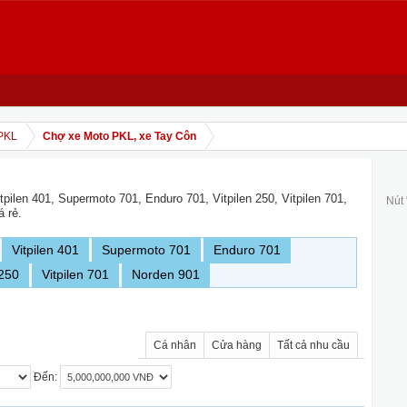
PKL
Chợ xe Moto PKL, xe Tay Côn
tpilen 401, Supermoto 701, Enduro 701, Vitpilen 250, Vitpilen 701,
Nút
á rẻ.
Vitpilen 401
Supermoto 701
Enduro 701
 250
Vitpilen 701
Norden 901
Cá nhân
Cửa hàng
Tất cả nhu cầu
Đến: