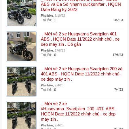
ABS và Đá Số Nhanh quickshifter , HQCN
Date Đăng ký 2022
Phatbike
,
3/10/22
Trả lời:
1
4/2/23
_ Mới về 2 xe Husqvarna Svartpilen 401
ABS , HQCN Date 11/2022 chính chủ , xe
đẹp máy zin . Có gắn
Phatbike
,
17/8/23
Trả lời:
0
17/8/23
_ Mới về 2 xe Husqvarna Svartpilen 200 và
401 ABS , HQCN Date 11/2022 chính chủ ,
xe đẹp máy zin .
Phatbike
,
7/4/23
Trả lời:
0
7/4/23
_ Mới về 2 xe
#Husqvarna_Svartpilen_200_401_ABS ,
HQCN Date 11/2022 chính chủ , xe đẹp
máy zin .
Phatbike
,
7/4/23