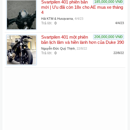
Svartpilen 401 phiên bản
185,000,000 VNĐ
mới | Ưu đãi còn 18x cho AE mua xe tháng
4
Hải KTM & Husqvarna
,
4/4/23
Trả lời:
0
4/4/23
Svartpilen 401 một phiên
206,000,000 VNĐ
bản lịch lãm và hiền lành hơn của Duke 390
Nguyễn Đức Quý Thịnh
,
22/8/22
Trả lời:
0
22/8/22