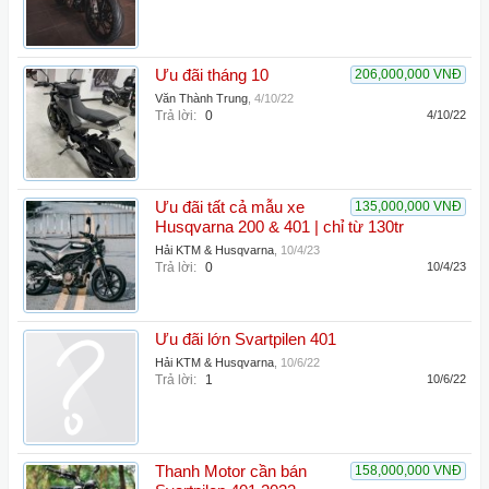
Ưu đãi tháng 10
206,000,000 VNĐ
Văn Thành Trung
,
4/10/22
Trả lời:
0
4/10/22
Ưu đãi tất cả mẫu xe
135,000,000 VNĐ
Husqvarna 200 & 401 | chỉ từ 130tr
Hải KTM & Husqvarna
,
10/4/23
Trả lời:
0
10/4/23
Ưu đãi lớn Svartpilen 401
Hải KTM & Husqvarna
,
10/6/22
Trả lời:
1
10/6/22
Thanh Motor cần bán
158,000,000 VNĐ