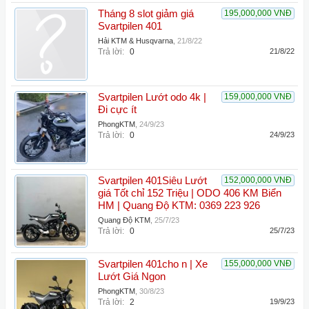
Tháng 8 slot giảm giá
195,000,000 VNĐ
Svartpilen 401
Hải KTM & Husqvarna
,
21/8/22
Trả lời:
0
21/8/22
Svartpilen Lướt odo 4k |
159,000,000 VNĐ
Đi cực ít
PhongKTM
,
24/9/23
Trả lời:
0
24/9/23
Svartpilen 401Siêu Lướt
152,000,000 VNĐ
giá Tốt chỉ 152 Triệu | ODO 406 KM Biển
HM | Quang Độ KTM: 0369 223 926
Quang Độ KTM
,
25/7/23
Trả lời:
0
25/7/23
Svartpilen 401cho n | Xe
155,000,000 VNĐ
Lướt Giá Ngon
PhongKTM
,
30/8/23
Trả lời:
2
19/9/23