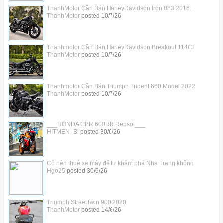
ThanhMotor Cần Bán HarleyDavidson Iron 883 2016...
ThanhMotor
posted
10/7/26
Thanhmotor Cần Bán HarleyDavidson Breakout 114CI
ThanhMotor
posted
10/7/26
Thanhmotor Cần Bán Triumph Trident 660 Model 2022
ThanhMotor
posted
10/7/26
___HONDA CBR 600RR Repsol___
HITMEN_Bi
posted
30/6/26
Có nên thuê xe máy để tự khám phá Nha Trang không
Hgo25
posted
30/6/26
Triumph StreetTwin 900 2020
ThanhMotor
posted
14/6/26