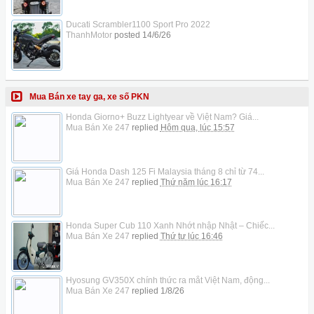
Ducati Scrambler1100 Sport Pro 2022
ThanhMotor
posted
14/6/26
Mua Bán xe tay ga, xe số PKN
Honda Giorno+ Buzz Lightyear về Việt Nam? Giá...
Mua Bán Xe 247
replied
Hôm qua, lúc 15:57
Giá Honda Dash 125 Fi Malaysia tháng 8 chỉ từ 74...
Mua Bán Xe 247
replied
Thứ năm lúc 16:17
Honda Super Cub 110 Xanh Nhớt nhập Nhật – Chiếc...
Mua Bán Xe 247
replied
Thứ tư lúc 16:46
Hyosung GV350X chính thức ra mắt Việt Nam, động...
Mua Bán Xe 247
replied
1/8/26