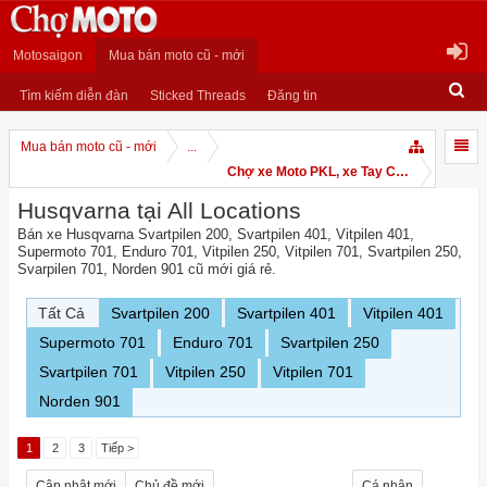
Motosaigon
Mua bán moto cũ - mới
Tìm kiếm diễn đàn
Sticked Threads
Đăng tin
Mua bán moto cũ - mới
...
Chợ xe Moto PKL, xe Tay Côn
Husqvarna tại All Locations
Bán xe Husqvarna Svartpilen 200, Svartpilen 401, Vitpilen 401,
Supermoto 701, Enduro 701, Vitpilen 250, Vitpilen 701, Svartpilen 250,
Svarpilen 701, Norden 901 cũ mới giá rẻ.
Tất Cả
Svartpilen 200
Svartpilen 401
Vitpilen 401
Supermoto 701
Enduro 701
Svartpilen 250
Svartpilen 701
Vitpilen 250
Vitpilen 701
Norden 901
1
2
3
Tiếp >
Cập nhật mới
Chủ đề mới
Cá nhân