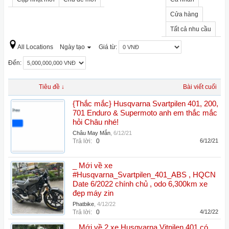
Cửa hàng
Tất cả nhu cầu
All Locations
Ngày tạo
Giá từ:
Đến:
Tiêu đề ↓
Bài viết cuối
{Thắc mắc} Husqvarna Svartpilen 401, 200,
701 Enduro & Supermoto anh em thắc mắc
hỏi Châu nhé!
Châu May Mắn
,
6/12/21
Trả lời:
0
6/12/21
_ Mới về xe
#Husqvarna_Svartpilen_401_ABS , HQCN
Date 6/2022 chính chủ , odo 6,300km xe
đẹp máy zin
Phatbike
,
4/12/22
Trả lời:
0
4/12/22
_ Mới về 2 xe Husqvarna Vitpilen 401 có