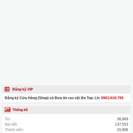
Đăng ký VIP
Đăng ký Cửa Hàng (Shop) và Đưa tin rao vặt lên Top: Lh:
0903.010.795
Thống kê
Tin:
36,869
Bài viết:
137,553
Thành viên:
20,906