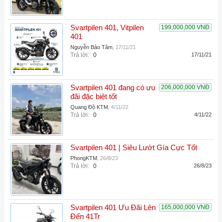
Svartpilen 401, Vitpilen
199,000,000 VNĐ
401
Nguyễn Bảo Tâm
,
17/11/21
Trả lời:
0
17/11/21
Svartpilen 401 đang có ưu
206,000,000 VNĐ
đãi đặc biệt tốt
Quang Độ KTM
,
4/11/22
Trả lời:
0
4/11/22
Svartpilen 401 | Siêu Lướt Gía Cực Tốt
PhongKTM
,
26/8/23
Trả lời:
0
26/8/23
Svartpilen 401 Ưu Đãi Lên
165,000,000 VNĐ
Đến 41Tr