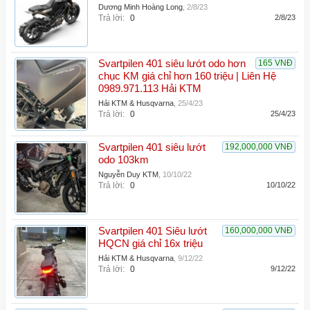
Dương Minh Hoàng Long
,
2/8/23
Trả lời:
0
2/8/23
Svartpilen 401 siêu lướt odo hơn
165 VNĐ
chục KM giá chỉ hơn 160 triệu | Liên Hệ
0989.971.113 Hải KTM
Hải KTM & Husqvarna
,
25/4/23
Trả lời:
0
25/4/23
Svartpilen 401 siêu lướt
192,000,000 VNĐ
odo 103km
Nguyễn Duy KTM
,
10/10/22
Trả lời:
0
10/10/22
Svartpilen 401 Siêu lướt
160,000,000 VNĐ
HQCN giá chỉ 16x triệu
Hải KTM & Husqvarna
,
9/12/22
Trả lời:
0
9/12/22