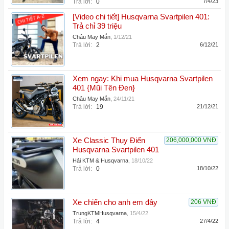
Trả lời:
0
7/4/23
[Video chi tiết] Husqvarna Svartpilen 401:
Trả chỉ 39 triệu
Châu May Mắn
,
1/12/21
Trả lời:
2
6/12/21
Xem ngay: Khi mua Husqvarna Svartpilen
401 {Mũi Tên Đen}
Châu May Mắn
,
24/11/21
Trả lời:
19
21/12/21
Xe Classic Thụy Điển
206,000,000 VNĐ
Husqvarna Svartpilen 401
Hải KTM & Husqvarna
,
18/10/22
Trả lời:
0
18/10/22
Xe chiến cho anh em đây
206 VNĐ
TrungKTMHusqvarna
,
15/4/22
Trả lời:
4
27/4/22