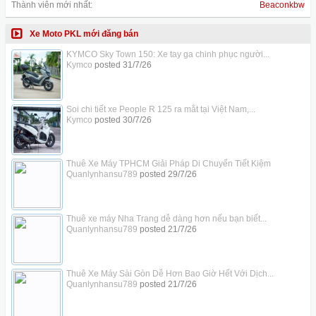
Thành viên mới nhất:
Beaconkbw
Xe Moto PKL mới đăng bán
KYMCO Sky Town 150: Xe tay ga chinh phục người...
Kymco
posted
31/7/26
Soi chi tiết xe People R 125 ra mắt tại Việt Nam,...
Kymco
posted
30/7/26
Thuê Xe Máy TPHCM Giải Pháp Di Chuyển Tiết Kiệm
Quanlynhansu789
posted
29/7/26
Thuê xe máy Nha Trang dễ dàng hơn nếu bạn biết...
Quanlynhansu789
posted
21/7/26
Thuê Xe Máy Sài Gòn Dễ Hơn Bao Giờ Hết Với Dịch...
Quanlynhansu789
posted
21/7/26