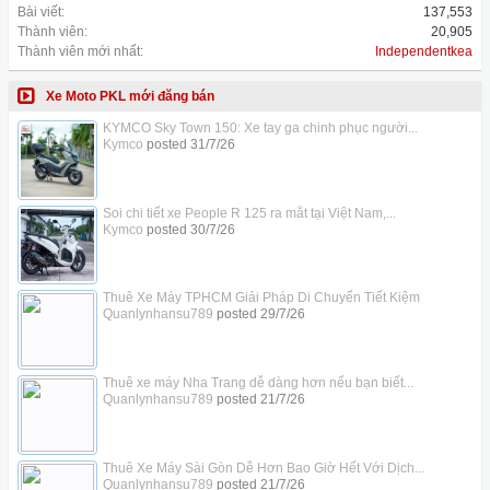
Bài viết:
137,553
Thành viên:
20,905
Thành viên mới nhất:
Independentkea
Xe Moto PKL mới đăng bán
KYMCO Sky Town 150: Xe tay ga chinh phục người...
Kymco
posted
31/7/26
Soi chi tiết xe People R 125 ra mắt tại Việt Nam,...
Kymco
posted
30/7/26
Thuê Xe Máy TPHCM Giải Pháp Di Chuyển Tiết Kiệm
Quanlynhansu789
posted
29/7/26
Thuê xe máy Nha Trang dễ dàng hơn nếu bạn biết...
Quanlynhansu789
posted
21/7/26
Thuê Xe Máy Sài Gòn Dễ Hơn Bao Giờ Hết Với Dịch...
Quanlynhansu789
posted
21/7/26