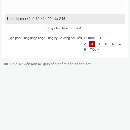
Hiển thị chủ đề từ 61 đến 90 của 245
Tùy chọn hiển thị chủ đề
(Bạn phải Đăng nhập hoặc Đăng ký để đăng bài viết)
< Trước
1
2
3
4
5
6
→
9
Tiếp >
Nút "Chia sẻ" đến bạn bè giúp sản phẩm bán nhanh hơn