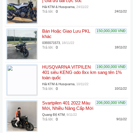
| Giá ưu đãi cực sốc
Hải KTM & Husqvarna
,
24/11/22
Trả lời:
0
24/11/22
Bán Hoặc Giao Lưu PKL
150,000,000 VNĐ
khác
0355571573
,
18/11/22
Trả lời:
0
18/11/22
HUSQVARNA VITPILEN
190,000,000 VNĐ
401 siêu KENG odo 8xx km sang tên 1%
toàn quốc
Hải KTM & Husqvarna
,
10/11/22
Trả lời:
0
10/11/22
Svartpilen 401 2022 Màu
206,000,000 VNĐ
Mới, Nhiều Nâng Cấp Mới
Quang Độ KTM
,
9/11/22
Trả lời:
0
9/11/22