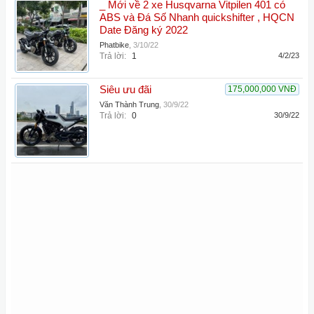
_ Mới về 2 xe Husqvarna Vitpilen 401 có
ABS và Đá Số Nhanh quickshifter , HQCN
Date Đăng ký 2022
Phatbike
,
3/10/22
Trả lời:
1
4/2/23
Siêu ưu đãi
175,000,000 VNĐ
Văn Thành Trung
,
30/9/22
Trả lời:
0
30/9/22