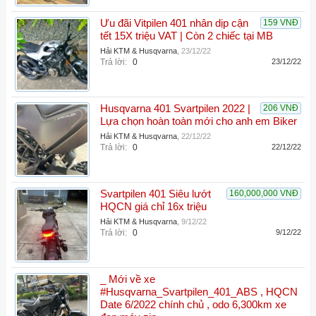
Ưu đãi Vitpilen 401 nhân dịp cận
159 VNĐ
tết 15X triệu VAT | Còn 2 chiếc tại MB
Hải KTM & Husqvarna
,
23/12/22
Trả lời:
0
23/12/22
Husqvarna 401 Svartpilen 2022 |
206 VNĐ
Lựa chọn hoàn toàn mới cho anh em Biker
Hải KTM & Husqvarna
,
22/12/22
Trả lời:
0
22/12/22
Svartpilen 401 Siêu lướt
160,000,000 VNĐ
HQCN giá chỉ 16x triệu
Hải KTM & Husqvarna
,
9/12/22
Trả lời:
0
9/12/22
_ Mới về xe
#Husqvarna_Svartpilen_401_ABS , HQCN
Date 6/2022 chính chủ , odo 6,300km xe