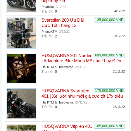
đẹp máy zin
Phatbike
,
4/12/22
Trả lời:
0
4/12/22
Svartpilen 200 Ưu Đãi
135,000,000 VNĐ
Cực Tốt Tháng 12
PhongKTM
,
3/12/22
Trả lời:
2
3/12/22
HUSQVARNA 901 Norden
699,000,000 VNĐ
| Adventure Bike Mạnh Mẽ của Thụy Điển
Hải KTM & Husqvarna
,
28/11/22
Trả lời:
0
28/11/22
HUSQVARNA Svartpilen
175,000,000 VNĐ
401 | Xe lướt như mới giá cực tốt 17x triệu
Hải KTM & Husqvarna
,
26/11/22
Trả lời:
0
26/11/22
HUSQVARNA Vitpilen 401
165,000,000 VNĐ