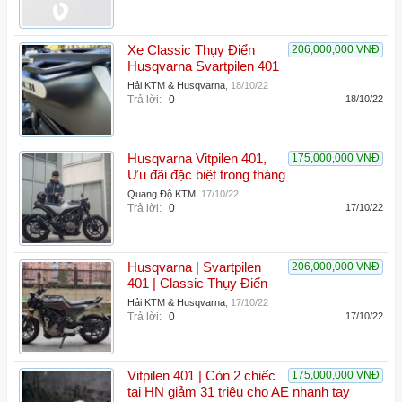
Xe Classic Thụy Điển
206,000,000 VNĐ
Husqvarna Svartpilen 401
Hải KTM & Husqvarna
,
18/10/22
Trả lời:
0
18/10/22
Husqvarna Vitpilen 401,
175,000,000 VNĐ
Ưu đãi đặc biệt trong tháng
Quang Độ KTM
,
17/10/22
Trả lời:
0
17/10/22
Husqvarna | Svartpilen
206,000,000 VNĐ
401 | Classic Thụy Điển
Hải KTM & Husqvarna
,
17/10/22
Trả lời:
0
17/10/22
Vitpilen 401 | Còn 2 chiếc
175,000,000 VNĐ
tại HN giảm 31 triệu cho AE nhanh tay