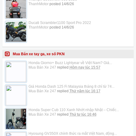
ThanhMotor
posted
14/6/26
Ducati Scrambler1100 Sport Pro 2022
ThanhMotor
posted
14/6/26
Mua Bán xe tay ga, xe số PKN
Honda Giorno+ Buzz Lightyear về Việt Nam? Giá...
Mua Bán Xe 247
replied
Hôm nay lúc 15:57
Giá Honda Dash 125 Fi Malaysia tháng 8 chỉ từ 74...
Mua Bán Xe 247
replied
Thứ năm lúc 16:17
Honda Super Cub 110 Xanh Nhớt nhập Nhật – Chiếc...
Mua Bán Xe 247
replied
Thứ tư lúc 16:46
Hyosung GV350X chính thức ra mắt Việt Nam, động...