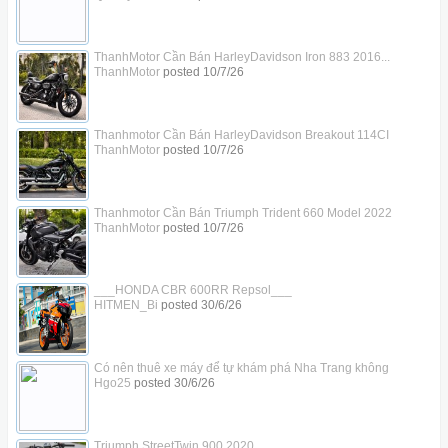
ThanhMotor Cần Bán HarleyDavidson Iron 883 2016...
ThanhMotor
posted
10/7/26
Thanhmotor Cần Bán HarleyDavidson Breakout 114CI
ThanhMotor
posted
10/7/26
Thanhmotor Cần Bán Triumph Trident 660 Model 2022
ThanhMotor
posted
10/7/26
___HONDA CBR 600RR Repsol___
HITMEN_Bi
posted
30/6/26
Có nên thuê xe máy để tự khám phá Nha Trang không
Hgo25
posted
30/6/26
Triumph StreetTwin 900 2020