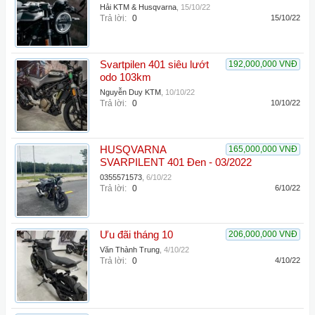
Hải KTM & Husqvarna
,
15/10/22
Trả lời:
0
15/10/22
Svartpilen 401 siêu lướt
192,000,000 VNĐ
odo 103km
Nguyễn Duy KTM
,
10/10/22
Trả lời:
0
10/10/22
HUSQVARNA
165,000,000 VNĐ
SVARPILENT 401 Đen - 03/2022
0355571573
,
6/10/22
Trả lời:
0
6/10/22
Ưu đãi tháng 10
206,000,000 VNĐ
Văn Thành Trung
,
4/10/22
Trả lời:
0
4/10/22