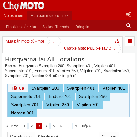
Motosaigon
Mua bán moto cũ - mới
Tìm kiếm diễn đàn
Sticked Threads
Đăng tin
Mua bán moto cũ - mới
...
Chợ xe Moto PKL, xe Tay Côn
Husqvarna tại All Locations
Bán xe Husqvarna Svartpilen 200, Svartpilen 401, Vitpilen 401,
Supermoto 701, Enduro 701, Vitpilen 250, Vitpilen 701, Svartpilen 250,
Svarpilen 701, Norden 901 cũ mới giá rẻ.
Tất Cả
Svartpilen 200
Svartpilen 401
Vitpilen 401
Supermoto 701
Enduro 701
Svartpilen 250
Svartpilen 701
Vitpilen 250
Vitpilen 701
Norden 901
< Trước
1
2
3
4
5
6
→
9
Tiếp >
Cập nhật mới
Chủ đề mới
Cá nhân