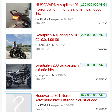
HUSQVARNA Vitpilen 401
190,000,000 VNĐ
| Siêu lướt chính chủ sang tên toàn quốc
1%
Hải KTM & Husqvarna
,
8/11/22
Trả lời:
0
8/11/22
Svartpilen 401 đang có ưu
206,000,000 VNĐ
đãi đặc biệt tốt
Quang Độ KTM
,
4/11/22
Trả lời:
0
4/11/22
Svartpilen 200 ưu đãi giảm
135,000,000 VNĐ
giá đặc biệt
Quang Độ KTM
,
29/10/22
Trả lời:
0
29/10/22
Husqvarna 901 Norden |
699,000,000 VNĐ
Adventure bike Off-road hiệu suất cao
Hải KTM & Husqvarna
,
26/10/22
Trả lời:
0
26/10/22