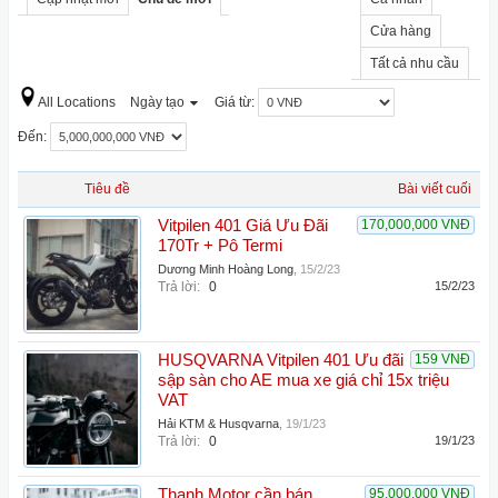
Cửa hàng
Tất cả nhu cầu
All Locations
Ngày tạo
Giá từ:
Đến:
Tiêu đề
Bài viết cuối
Vitpilen 401 Giá Ưu Đãi
170,000,000 VNĐ
170Tr + Pô Termi
Dương Minh Hoàng Long
,
15/2/23
Trả lời:
0
15/2/23
HUSQVARNA Vitpilen 401 Ưu đãi
159 VNĐ
sập sàn cho AE mua xe giá chỉ 15x triệu
VAT
Hải KTM & Husqvarna
,
19/1/23
Trả lời:
0
19/1/23
Thanh Motor cần bán
95,000,000 VNĐ