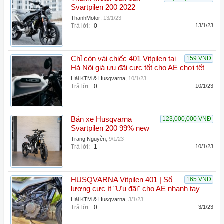
Svartpilen 200 2022
ThanhMotor
,
13/1/23
Trả lời:
0
13/1/23
Chỉ còn vài chiếc 401 Vitpilen tại
159 VNĐ
Hà Nội giá ưu đãi cực tốt cho AE chơi tết
Hải KTM & Husqvarna
,
10/1/23
Trả lời:
0
10/1/23
Bán xe Husqvarna
123,000,000 VNĐ
Svartpilen 200 99% new
Trang Nguyễn
,
9/1/23
Trả lời:
1
10/1/23
HUSQVARNA Vitpilen 401 | Số
165 VNĐ
lượng cực ít "Ưu đãi" cho AE nhanh tay
Hải KTM & Husqvarna
,
3/1/23
Trả lời:
0
3/1/23