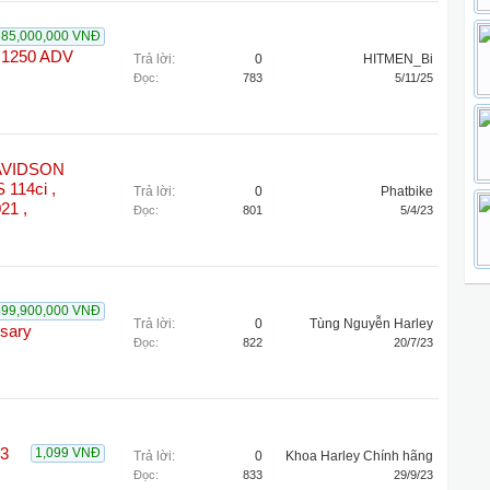
385,000,000 VNĐ
 1250 ADV
Trả lời:
0
HITMEN_Bi
Đọc:
783
5/11/25
DAVIDSON
 114ci ,
Trả lời:
0
Phatbike
21 ,
Đọc:
801
5/4/23
599,900,000 VNĐ
Trả lời:
0
Tùng Nguyễn Harley
rsary
Đọc:
822
20/7/23
3
1,099 VNĐ
Trả lời:
0
Khoa Harley Chính hãng
Đọc:
833
29/9/23