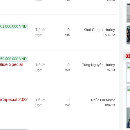
301,000,000 VNĐ
Trả lời:
0
Khởi Central Harley
Đọc:
748
18/11/22
159,000,000 VNĐ
lide Special
Trả lời:
0
Tùng Nguyễn Harley
Đọc:
750
7/7/23
e Special 2022
Trả lời:
0
Phúc Lai Motor
Đọc:
752
18/4/23