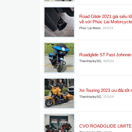
Road Glide 2021 giá siêu tố
về với Phúc Lai Motorcycl
Phúc Lai Motor
,
26/2/24
Roadglide ST Fast Johnnie
ThienHarleySG
,
30/5/24
Xe Touring 2023 ưu đãi tốt 
ThienHarleySG
,
31/5/24
CVO ROADGLIDE LIMITE