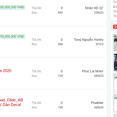
Tin
Bài
000,000,000 VNĐ
Trả lời:
0
Nhân HD Q7
Th
Đọc:
650
23/6/23
Th
759,000,000 VNĐ
Trả lời:
0
Tùng Nguyễn Harley
Đọc:
699
3/7/23
de 2020
Trả lời:
0
Phúc Lai Motor
Đọc:
718
18/4/23
d_Glide_AB
Trả lời:
0
Phatbike
( Dán Decal
Đọc:
728
26/6/24