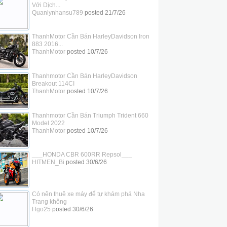
Với Dịch...
Quanlynhansu789
posted
21/7/26
ThanhMotor Cần Bán HarleyDavidson Iron
883 2016...
ThanhMotor
posted
10/7/26
Thanhmotor Cần Bán HarleyDavidson
Breakout 114CI
ThanhMotor
posted
10/7/26
Thanhmotor Cần Bán Triumph Trident 660
Model 2022
ThanhMotor
posted
10/7/26
___HONDA CBR 600RR Repsol___
HITMEN_Bi
posted
30/6/26
Có nên thuê xe máy để tự khám phá Nha
Trang không
Hgo25
posted
30/6/26