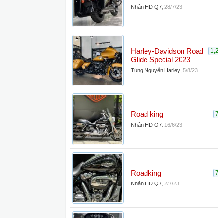
Nhân HD Q7
,
28/7/23
Harley-Davidson Road
1,
Glide Special 2023
Tùng Nguyễn Harley
,
5/8/23
Road king
Nhân HD Q7
,
16/6/23
Roadking
Nhân HD Q7
,
2/7/23