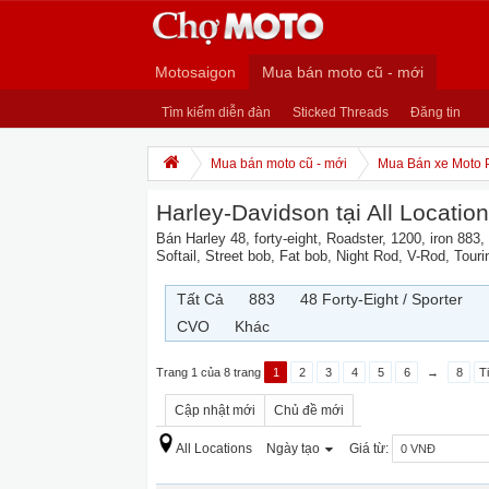
Motosaigon
Mua bán moto cũ - mới
Tìm kiếm diễn đàn
Sticked Threads
Đăng tin
Mua bán moto cũ - mới
Mua Bán xe Moto 
Harley-Davidson tại All Locatio
Bán Harley 48, forty-eight, Roadster, 1200, iron 883,
Softail, Street bob, Fat bob, Night Rod, V-Rod, Tou
Tất Cả
883
48 Forty-Eight / Sporter
CVO
Khác
Trang 1 của 8 trang
1
2
3
4
5
6
→
8
T
Cập nhật mới
Chủ đề mới
All Locations
Ngày tạo
Giá từ: