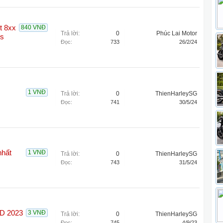
t 8xx
840 VNĐ
Trả lời:
0
Phúc Lai Motor
es
Đọc:
733
26/2/24
1 VNĐ
Trả lời:
0
ThienHarleySG
Đọc:
741
30/5/24
nhất
1 VNĐ
Trả lời:
0
ThienHarleySG
Đọc:
743
31/5/24
D 2023
3 VNĐ
Trả lời:
0
ThienHarleySG
Đọc:
745
4/9/23