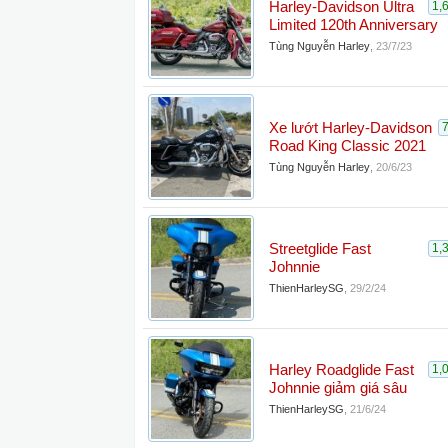
Harley-Davidson Ultra
1,
Limited 120th Anniversary
Tùng Nguyễn Harley
,
23/7/23
Xe lướt Harley-Davidson
Road King Classic 2021
Tùng Nguyễn Harley
,
20/6/23
Streetglide Fast
1,
Johnnie
ThienHarleySG
,
29/2/24
Harley Roadglide Fast
1,
Johnnie giảm giá sâu
ThienHarleySG
,
21/6/24