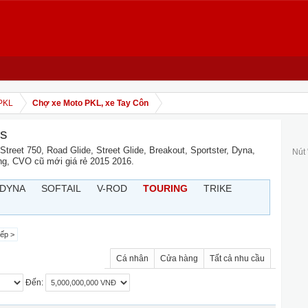
PKL
Chợ xe Moto PKL, xe Tay Côn
ns
 Street 750, Road Glide, Street Glide, Breakout, Sportster, Dyna,
Nút
ring, CVO cũ mới giá rẻ 2015 2016.
DYNA
SOFTAIL
V-ROD
TOURING
TRIKE
iếp >
Cá nhân
Cửa hàng
Tất cả nhu cầu
Đến: