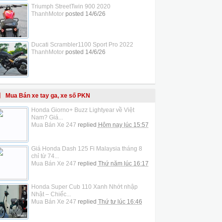
Triumph StreetTwin 900 2020
ThanhMotor
posted
14/6/26
Ducati Scrambler1100 Sport Pro 2022
ThanhMotor
posted
14/6/26
Mua Bán xe tay ga, xe số PKN
Honda Giorno+ Buzz Lightyear về Việt
Nam? Giá...
Mua Bán Xe 247
replied
Hôm nay lúc 15:57
Giá Honda Dash 125 Fi Malaysia tháng 8
chỉ từ 74...
Mua Bán Xe 247
replied
Thứ năm lúc 16:17
Honda Super Cub 110 Xanh Nhớt nhập
Nhật – Chiếc...
Mua Bán Xe 247
replied
Thứ tư lúc 16:46