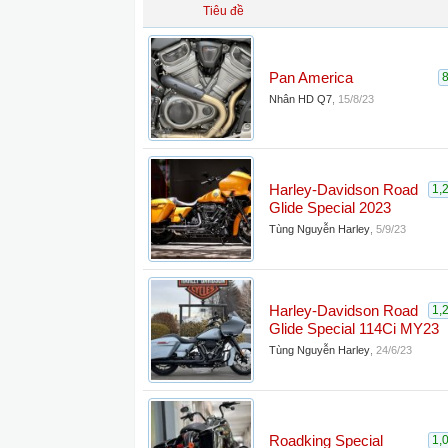
Tiêu đề
Pan America
Nhân HD Q7
,
15/8/23
Harley-Davidson Road
1,
Glide Special 2023
Tùng Nguyễn Harley
,
5/9/23
Harley-Davidson Road
1,
Glide Special 114Ci MY23
Tùng Nguyễn Harley
,
24/6/23
Roadking Special
1,