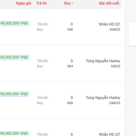
Ngày gửi
Trả lời
Đọc ↑
Bài viết cuối
849,000,000 VNĐ
Trả lời:
0
Nhân HD Q7
Đọc:
536
15/8/23
259,000,000 VNĐ
Trả lời:
0
Tùng Nguyễn Harley
Đọc:
564
5/9/23
259,000,000 VNĐ
Trả lời:
0
Tùng Nguyễn Harley
Đọc:
609
24/6/23
099,000,000 VNĐ
Trả lời:
0
Nhân HD Q7