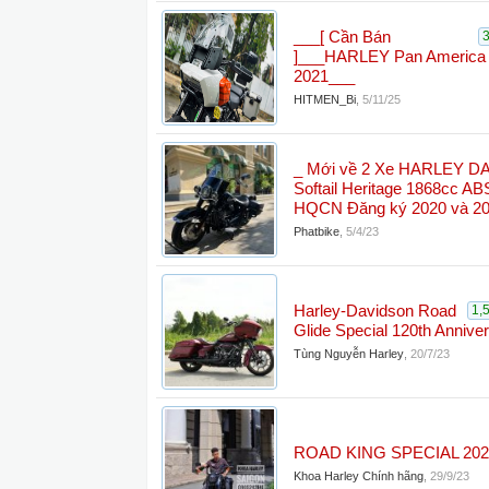
___[ Cần Bán
]___HARLEY Pan America
2021___
HITMEN_Bi
,
5/11/25
_ Mới về 2 Xe HARLEY 
Softail Heritage 1868cc ABS
HQCN Đăng ký 2020 và 20
Phatbike
,
5/4/23
Harley-Davidson Road
1,
Glide Special 120th Annive
Tùng Nguyễn Harley
,
20/7/23
ROAD KING SPECIAL 202
Khoa Harley Chính hãng
,
29/9/23