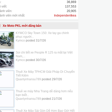
:
36,869
 viết:
137,553
ành viên:
20,905
ành viên mới nhất:
Independentkea
Xe Moto PKL mới đăng bán
KYMCO Sky Town 150: Xe tay ga chinh
phục người...
Kymco
posted
31/7/26
Soi chi tiết xe People R 125 ra mắt tại Việt
Nam,...
Kymco
posted
30/7/26
Thuê Xe Máy TPHCM Giải Pháp Di Chuyển
Tiết Kiệm
Quanlynhansu789
posted
29/7/26
Thuê xe máy Nha Trang dễ dàng hơn nếu
bạn biết...
Quanlynhansu789
posted
21/7/26
Thuê Xe Máy Sài Gòn Dễ Hơn Bao Giờ Hết