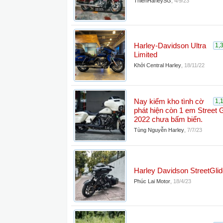
ThienHarleySG
,
4/9/23
Harley-Davidson Ultra
1,
Limited
Khởi Central Harley
,
18/11/22
Nay kiểm kho tình cờ
1,
phát hiện còn 1 em Street G
2022 chưa bấm biển.
Tùng Nguyễn Harley
,
7/7/23
Harley Davidson StreetGlid
Phúc Lai Motor
,
18/4/23