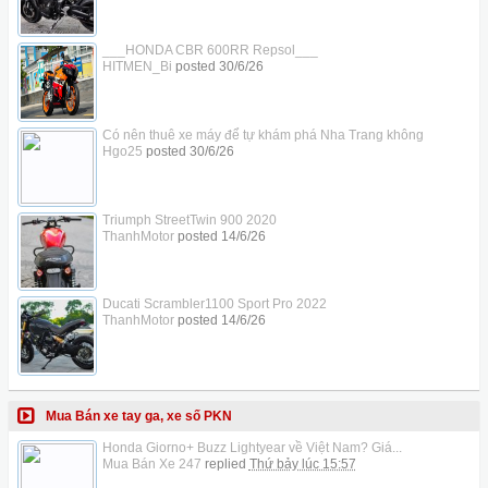
___HONDA CBR 600RR Repsol___
HITMEN_Bi
posted
30/6/26
Có nên thuê xe máy để tự khám phá Nha Trang không
Hgo25
posted
30/6/26
Triumph StreetTwin 900 2020
ThanhMotor
posted
14/6/26
Ducati Scrambler1100 Sport Pro 2022
ThanhMotor
posted
14/6/26
Mua Bán xe tay ga, xe số PKN
Honda Giorno+ Buzz Lightyear về Việt Nam? Giá...
Mua Bán Xe 247
replied
Thứ bảy lúc 15:57