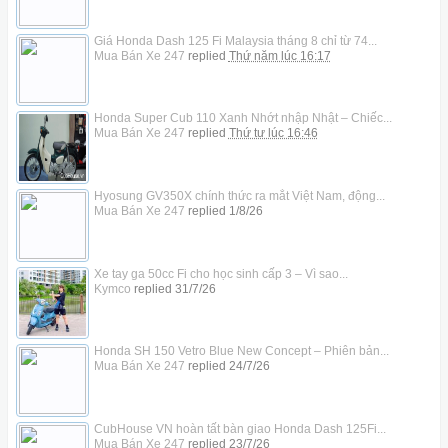
Giá Honda Dash 125 Fi Malaysia tháng 8 chỉ từ 74...
Mua Bán Xe 247
replied
Thứ năm lúc 16:17
Honda Super Cub 110 Xanh Nhớt nhập Nhật – Chiếc...
Mua Bán Xe 247
replied
Thứ tư lúc 16:46
Hyosung GV350X chính thức ra mắt Việt Nam, động...
Mua Bán Xe 247
replied
1/8/26
Xe tay ga 50cc Fi cho học sinh cấp 3 – Vì sao...
Kymco
replied
31/7/26
Honda SH 150 Vetro Blue New Concept – Phiên bản...
Mua Bán Xe 247
replied
24/7/26
CubHouse VN hoàn tất bàn giao Honda Dash 125Fi...
Mua Bán Xe 247
replied
23/7/26