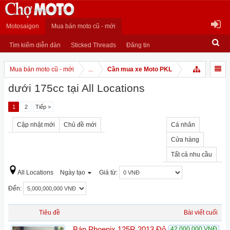
Motosaigon
Mua bán moto cũ - mới
Tìm kiếm diễn đàn
Sticked Threads
Đăng tin
Mua bán moto cũ - mới
...
Cần mua xe Moto PKL
dưới 175cc tại All Locations
1
2
Tiếp >
Cập nhật mới
Chủ đề mới
Cá nhân
Cửa hàng
Tất cả nhu cầu
All Locations
Ngày tạo
Giá từ:
Đến:
Tiêu đề
Bài viết cuối
Bán Phoenix 125R 2013 Đỏ
42,000,000 VNĐ