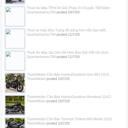
Thuê Xe Máy TPHCM Giải Pháp Di Chuyển Tiết Kiệm
Quanlynhansu789
posted
29/7/26
Thuê xe máy Nha Trang dễ dàng hơn nếu bạn biết...
Quanlynhansu789
posted
21/7/26
Thuê Xe Máy Sài Gòn Dễ Hơn Bao Giờ Hết Với Dịch...
Quanlynhansu789
posted
21/7/26
ThanhMotor Cần Bán HarleyDavidson Iron 883 2016...
ThanhMotor
posted
10/7/26
Thanhmotor Cần Bán HarleyDavidson Breakout 114CI
ThanhMotor
posted
10/7/26
Thanhmotor Cần Bán Triumph Trident 660 Model 2022
ThanhMotor
posted
10/7/26