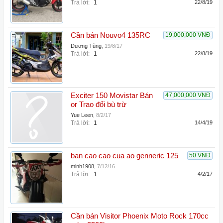
Trả lời:
1
22/8/19
Cần bán Nouvo4 135RC
19,000,000 VNĐ
Dương Tùng
,
19/8/17
Trả lời:
1
22/8/19
Exciter 150 Movistar Bán
47,000,000 VNĐ
or Trao đổi bù trừ
Yue Leen
,
8/2/17
Trả lời:
1
14/4/19
ban cao cao cua ao genneric 125
50 VNĐ
minh1908
,
7/12/16
Trả lời:
1
4/2/17
Cần bán Visitor Phoenix Moto Rock 170cc