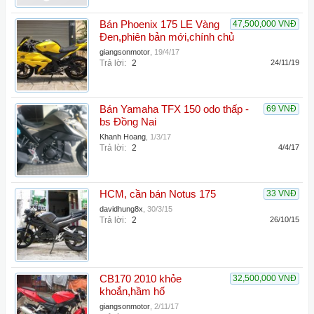
Bán Phoenix 175 LE Vàng
47,500,000 VNĐ
Đen,phiên bản mới,chính chủ
giangsonmotor
,
19/4/17
Trả lời:
2
24/11/19
Bán Yamaha TFX 150 odo thấp -
69 VNĐ
bs Đồng Nai
Khanh Hoang
,
1/3/17
Trả lời:
2
4/4/17
HCM, cần bán Notus 175
33 VNĐ
davidhung8x
,
30/3/15
Trả lời:
2
26/10/15
CB170 2010 khỏe
32,500,000 VNĐ
khoắn,hầm hố
giangsonmotor
,
2/11/17