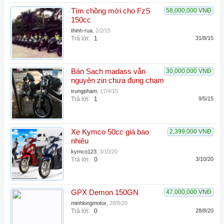
Tìm chồng mới cho FzS
58,000,000 VNĐ
150cc
thinh-rua
,
2/2/15
Trả lời:
1
31/8/15
Bán Sach madass vẫn
30,000,000 VNĐ
nguyên zin chưa đụng chạm
trungpham
,
17/4/15
Trả lời:
1
9/5/15
Xe Kymco 50cc giá bao
2,399,000 VNĐ
nhiêu
kymco123
,
3/10/20
Trả lời:
0
3/10/20
GPX Demon 150GN
47,000,000 VNĐ
minhlongmotor
,
28/8/20
Trả lời:
0
28/8/20