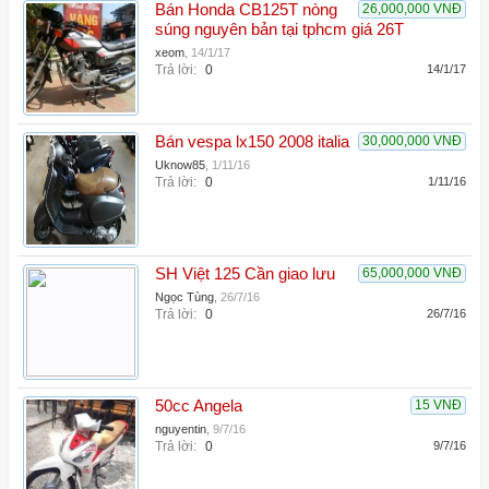
Bán Honda CB125T nòng
26,000,000 VNĐ
súng nguyên bản tại tphcm giá 26T
xeom
,
14/1/17
Trả lời:
0
14/1/17
Bán vespa lx150 2008 italia
30,000,000 VNĐ
Uknow85
,
1/11/16
Trả lời:
0
1/11/16
SH Việt 125 Cần giao lưu
65,000,000 VNĐ
Ngọc Tùng
,
26/7/16
Trả lời:
0
26/7/16
50cc Angela
15 VNĐ
nguyentin
,
9/7/16
Trả lời:
0
9/7/16