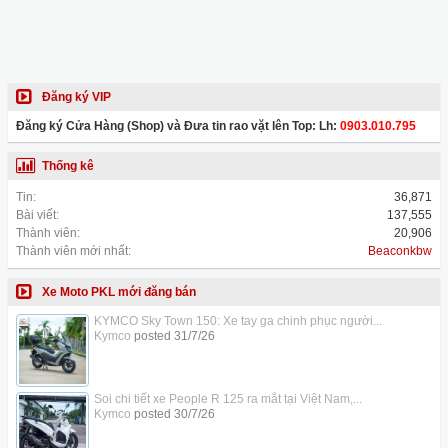
Đăng ký VIP
Đăng ký Cửa Hàng (Shop) và Đưa tin rao vặt lên Top: Lh:
0903.010.795
Thống kê
Tin:
36,871
Bài viết:
137,555
Thành viên:
20,906
Thành viên mới nhất:
Beaconkbw
Xe Moto PKL mới đăng bán
KYMCO Sky Town 150: Xe tay ga chinh phục người...
Kymco
posted
31/7/26
Soi chi tiết xe People R 125 ra mắt tại Việt Nam,...
Kymco
posted
30/7/26