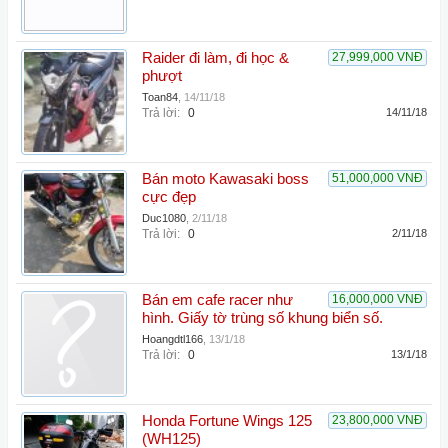
Raider đi làm, đi học &
27,999,000 VNĐ
phượt
Toan84
,
14/11/18
Trả lời:
0
14/11/18
Bán moto Kawasaki boss
51,000,000 VNĐ
cực đẹp
Duc1080
,
2/11/18
Trả lời:
0
2/11/18
Bán em cafe racer như
16,000,000 VNĐ
hình. Giấy tờ trùng số khung biển số.
Hoangdtl166
,
13/1/18
Trả lời:
0
13/1/18
Honda Fortune Wings 125
23,800,000 VNĐ
(WH125)