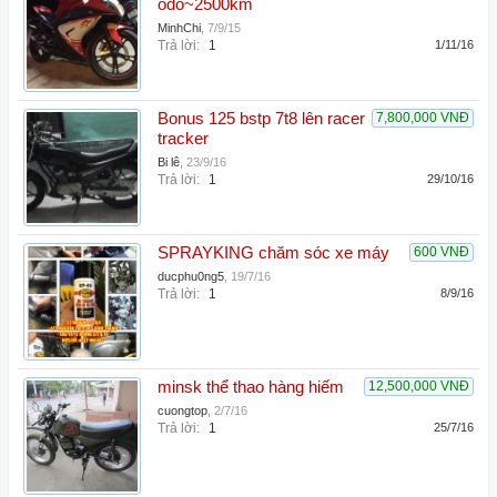
odo~2500km
MinhChi
,
7/9/15
Trả lời:
1
1/11/16
Bonus 125 bstp 7t8 lên racer
7,800,000 VNĐ
tracker
Bi lê
,
23/9/16
Trả lời:
1
29/10/16
SPRAYKING chăm sóc xe máy
600 VNĐ
ducphu0ng5
,
19/7/16
Trả lời:
1
8/9/16
minsk thể thao hàng hiếm
12,500,000 VNĐ
cuongtop
,
2/7/16
Trả lời:
1
25/7/16