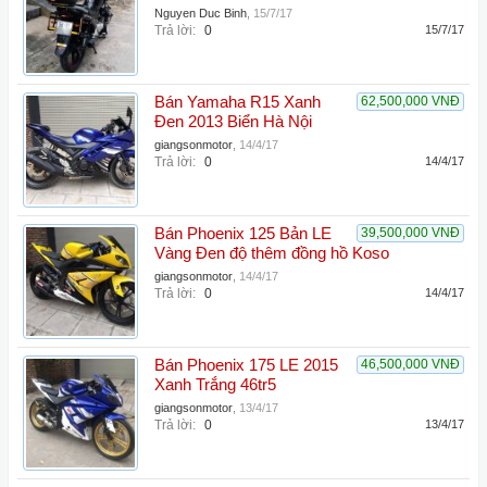
Nguyen Duc Binh
,
15/7/17
Trả lời:
0
15/7/17
Bán Yamaha R15 Xanh
62,500,000 VNĐ
Đen 2013 Biển Hà Nội
giangsonmotor
,
14/4/17
Trả lời:
0
14/4/17
Bán Phoenix 125 Bản LE
39,500,000 VNĐ
Vàng Đen độ thêm đồng hồ Koso
giangsonmotor
,
14/4/17
Trả lời:
0
14/4/17
Bán Phoenix 175 LE 2015
46,500,000 VNĐ
Xanh Trắng 46tr5
giangsonmotor
,
13/4/17
Trả lời:
0
13/4/17