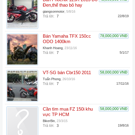
Đen,thể thao bô hay
giangsonmotor
,
5/8/16
Trả lời:
7
22/8/19
Bán Yamaha TFX 150cc
78,000,000 VNĐ
ODO 1400km
Khanh Hoang
,
23/11/16
Trả lời:
7
5/1/17
VT-SG bán Cbr150 2011
58,000,000 VNĐ
Tuấn Phong
,
26/10/16
Trả lời:
7
17/11/16
Cần tìm mua FZ 150i khu
58,000,000 VNĐ
vực TP HCM
BikerBin
,
23/3/15
Trả lời:
3
19/8/16