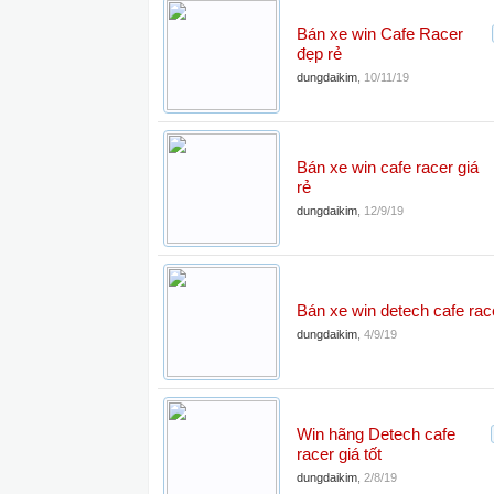
Bán xe win Cafe Racer
đẹp rẻ
dungdaikim
,
10/11/19
Bán xe win cafe racer giá
rẻ
dungdaikim
,
12/9/19
Bán xe win detech cafe rac
dungdaikim
,
4/9/19
Win hãng Detech cafe
racer giá tốt
dungdaikim
,
2/8/19