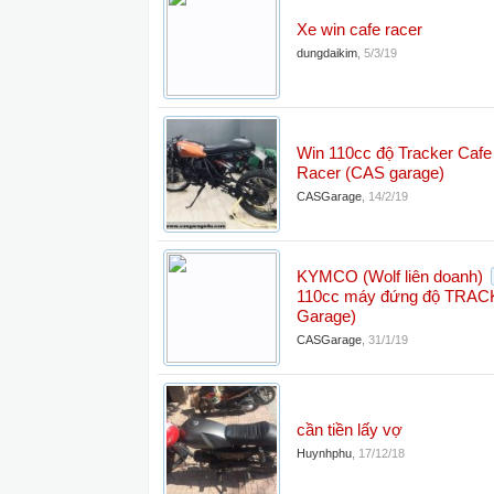
Xe win cafe racer
dungdaikim
,
5/3/19
Win 110cc độ Tracker Cafe
Racer (CAS garage)
CASGarage
,
14/2/19
KYMCO (Wolf liên doanh)
110cc máy đứng độ TRA
Garage)
CASGarage
,
31/1/19
cần tiền lấy vợ
Huynhphu
,
17/12/18