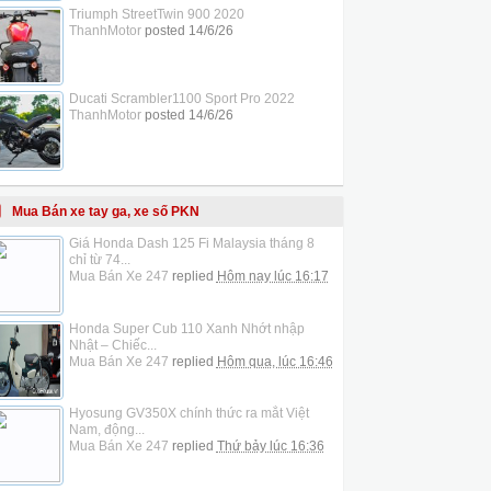
Triumph StreetTwin 900 2020
ThanhMotor
posted
14/6/26
Ducati Scrambler1100 Sport Pro 2022
ThanhMotor
posted
14/6/26
Mua Bán xe tay ga, xe số PKN
Giá Honda Dash 125 Fi Malaysia tháng 8
chỉ từ 74...
Mua Bán Xe 247
replied
Hôm nay lúc 16:17
Honda Super Cub 110 Xanh Nhớt nhập
Nhật – Chiếc...
Mua Bán Xe 247
replied
Hôm qua, lúc 16:46
Hyosung GV350X chính thức ra mắt Việt
Nam, động...
Mua Bán Xe 247
replied
Thứ bảy lúc 16:36