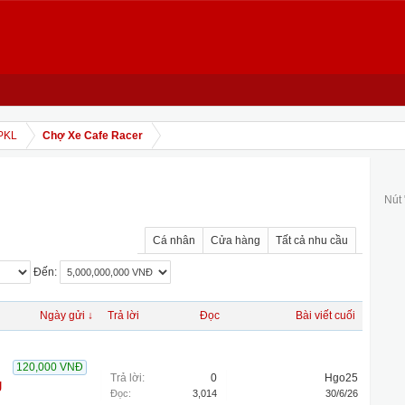
PKL
Chợ Xe Cafe Racer
Nút
Cá nhân
Cửa hàng
Tất cả nhu cầu
Đến:
Ngày gửi ↓
Trả lời
Đọc
Bài viết cuối
120,000 VNĐ
Trả lời:
0
Hgo25
g
Đọc:
3,014
30/6/26