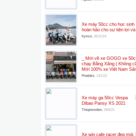
Xe máy 50cc cho học sinh
hoàn hảo cho sự tiện lợi và
Kymco
,
30/11/24
_ Mới về xe GOGO xe 50c
chạy Bằng Xăng ( Không cần
Mới 100% xe Việt Nam Sản
Phatbike
,
14/1/22
Xe máy ga 50cc Vespa
Dibao Pansy XS 2021
Thegioixedien
,
28/5/21
Xe win cafe racer đẹp mói