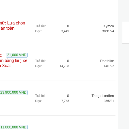
 nữ: Lựa chọn
Trả lời:
0
Kymco
 an toàn
Đọc:
3,449
30/11/24
c
21,000 VNĐ
 bằng lái ) xe
Trả lời:
0
Phatbike
 Xuất
Đọc:
14,798
14/1/22
23,900,000 VNĐ
Trả lời:
0
Thegioixedien
Đọc:
7,748
28/5/21
11,000,000 VNĐ