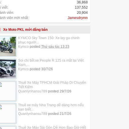
:
36,868
 viết:
137,552
ành viên:
20,904
ành viên mới nhất:
Jamesdrymn
Xe Moto PKL mới đăng bán
KYMCO Sky Town 150: Xe tay ga chinh
phục người...
Kymco
posted
Thứ sáu lúc 13:23
Soi chi tiết xe People R 125 ra mắt tại Việt
Nam,...
Kymco
posted
30/7/26
Thuê Xe Máy TPHCM Giải Pháp Di Chuyển
Tiết Kiệm
Quanlynhansu789
posted
29/7/26
Thuê xe máy Nha Trang dễ dàng hơn nếu
bạn biết...
Quanlynhansu789
posted
21/7/26
Thuê Xe Máy Sài Gòn Dễ Hơn Bao Giờ Hết