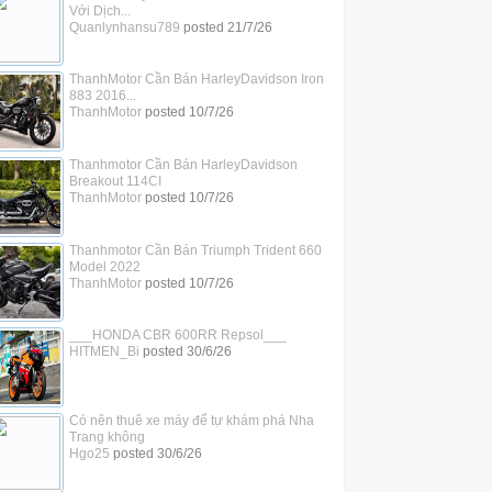
Với Dịch...
Quanlynhansu789
posted
21/7/26
ThanhMotor Cần Bán HarleyDavidson Iron
883 2016...
ThanhMotor
posted
10/7/26
Thanhmotor Cần Bán HarleyDavidson
Breakout 114CI
ThanhMotor
posted
10/7/26
Thanhmotor Cần Bán Triumph Trident 660
Model 2022
ThanhMotor
posted
10/7/26
___HONDA CBR 600RR Repsol___
HITMEN_Bi
posted
30/6/26
Có nên thuê xe máy để tự khám phá Nha
Trang không
Hgo25
posted
30/6/26