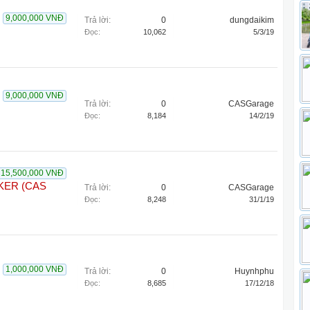
9,000,000 VNĐ
Trả lời:
0
dungdaikim
Đọc:
10,062
5/3/19
9,000,000 VNĐ
Trả lời:
0
CASGarage
Đọc:
8,184
14/2/19
15,500,000 VNĐ
CKER (CAS
Trả lời:
0
CASGarage
Đọc:
8,248
31/1/19
1,000,000 VNĐ
Trả lời:
0
Huynhphu
Đọc:
8,685
17/12/18