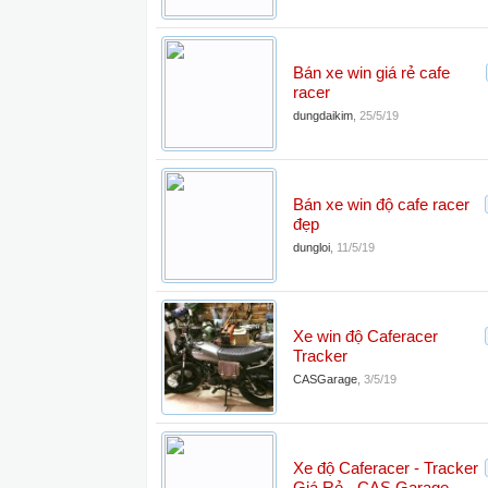
Bán xe win giá rẻ cafe
racer
dungdaikim
,
25/5/19
Bán xe win độ cafe racer
đẹp
dungloi
,
11/5/19
Xe win độ Caferacer
Tracker
CASGarage
,
3/5/19
Xe độ Caferacer - Tracker