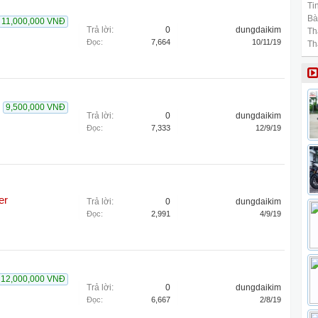
Tin
Bài
11,000,000 VNĐ
Trả lời:
0
dungdaikim
Th
Đọc:
7,664
10/11/19
Th
9,500,000 VNĐ
Trả lời:
0
dungdaikim
Đọc:
7,333
12/9/19
er
Trả lời:
0
dungdaikim
Đọc:
2,991
4/9/19
12,000,000 VNĐ
Trả lời:
0
dungdaikim
Đọc:
6,667
2/8/19