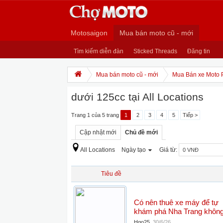
Motosaigon
Mua bán moto cũ - mới
Tìm kiếm diễn đàn
Sticked Threads
Đăng tin
Mua bán moto cũ - mới
Mua Bán xe Moto 
dưới 125cc tại All Locations
Trang 1 của 5 trang
1
2
3
4
5
Tiếp >
Cập nhật mới
Chủ đề mới
All Locations
Ngày tạo
Giá từ:
Tiêu đề
Có nên thuê xe máy để tự
khám phá Nha Trang khôn
Hgo25
,
30/6/26