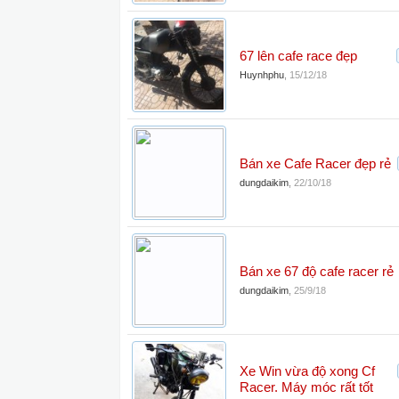
67 lên cafe race đẹp
Huynhphu
,
15/12/18
Bán xe Cafe Racer đẹp rẻ
dungdaikim
,
22/10/18
Bán xe 67 độ cafe racer rẻ
dungdaikim
,
25/9/18
Xe Win vừa độ xong Cf
Racer. Máy móc rất tốt