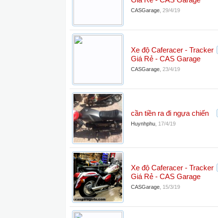
Giá Rẻ - CAS Garage
CASGarage
,
29/4/19
Xe độ Caferacer - Tracker
Giá Rẻ - CAS Garage
CASGarage
,
23/4/19
cần tiền ra đi ngựa chiến
Huynhphu
,
17/4/19
Xe độ Caferacer - Tracker
Giá Rẻ - CAS Garage
CASGarage
,
15/3/19