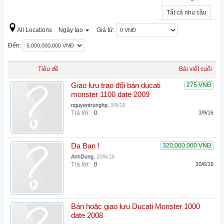
Tất cả nhu cầu
All Locations
Ngày tạo
Giá từ:
Đến:
Tiêu đề
Bài viết cuối
Giao lưu trao đổi bán ducati
275 VNĐ
monster 1100 date 2009
nguyentrunghp
,
3/9/16
Trả lời:
0
3/9/16
Da Ban !
320,000,000 VNĐ
AnhDung
,
20/6/16
Trả lời:
0
20/6/16
Bán hoặc giao lưu Ducati Monster 1000
date 2008