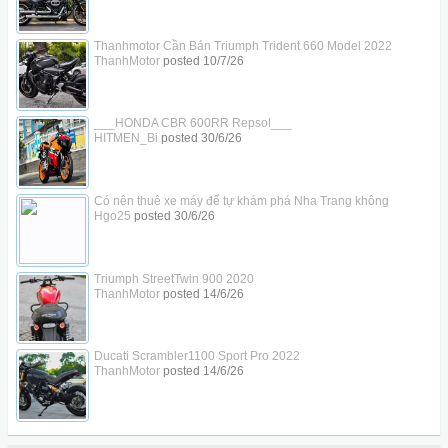
Thanhmotor Cần Bán Triumph Trident 660 Model 2022
ThanhMotor
posted
10/7/26
___HONDA CBR 600RR Repsol___
HITMEN_Bi
posted
30/6/26
Có nên thuê xe máy để tự khám phá Nha Trang không
Hgo25
posted
30/6/26
Triumph StreetTwin 900 2020
ThanhMotor
posted
14/6/26
Ducati Scrambler1100 Sport Pro 2022
ThanhMotor
posted
14/6/26