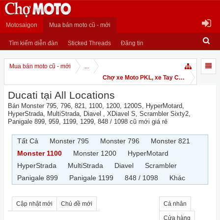
Motosaigon
Mua bán moto cũ - mới
Tìm kiếm diễn đàn
Sticked Threads
Đăng tin
Mua bán moto cũ - mới
...
Chợ xe Moto PKL, xe Tay Côn
Ducati tại All Locations
Bán Monster 795, 796, 821, 1100, 1200, 1200S, HyperMotard,
HyperStrada, MultiStrada, Diavel , XDiavel S, Scrambler Sixty2,
Panigale 899, 959, 1199, 1299, 848 / 1098 cũ mới giá rẻ
Tất Cả
Monster 795
Monster 796
Monster 821
Monster 1100
Monster 1200
HyperMotard
HyperStrada
MultiStrada
Diavel
Scrambler
Panigale 899
Panigale 1199
848 / 1098
Khác
Cập nhật mới
Chủ đề mới
Cá nhân
Cửa hàng