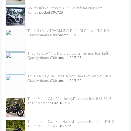
Soi chi tiết xe People R 125 ra mắt tại Việt Nam,...
Kymco
posted
30/7/26
Thuê Xe Máy TPHCM Giải Pháp Di Chuyển Tiết Kiệm
Quanlynhansu789
posted
29/7/26
Thuê xe máy Nha Trang dễ dàng hơn nếu bạn biết...
Quanlynhansu789
posted
21/7/26
Thuê Xe Máy Sài Gòn Dễ Hơn Bao Giờ Hết Với Dịch...
Quanlynhansu789
posted
21/7/26
ThanhMotor Cần Bán HarleyDavidson Iron 883 2016...
ThanhMotor
posted
10/7/26
Thanhmotor Cần Bán HarleyDavidson Breakout 114CI
ThanhMotor
posted
10/7/26