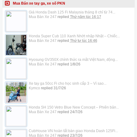
Mua Bán xe tay ga, xe số PKN
Giá Honda Dash 125 Fi Malaysia tháng 8 chỉ từ 74...
Mua Bán Xe 247
replied
Thứ năm lúc 16:17
Honda Super Cub 110 Xanh Nhớt nhập Nhật – Chiếc...
Mua Bán Xe 247
replied
Thứ tư lúc 16:46
Hyosung GV350X chính thức ra mắt Việt Nam, động...
Mua Bán Xe 247
replied
1/8/26
Xe tay ga 50cc Fi cho học sinh cấp 3 – Vì sao...
Kymco
replied
31/7/26
Honda SH 150 Vetro Blue New Concept – Phiên bản...
Mua Bán Xe 247
replied
24/7/26
CubHouse VN hoàn tất bàn giao Honda Dash 125Fi...
Mua Bán Xe 247
replied
23/7/26