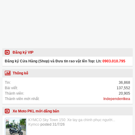
Đăng ký VIP
Đăng ký Cửa Hàng (Shop) và Đưa tin rao vặt lên Top: Lh:
0903.010.795
Thống kê
Tin:
36,868
Bài viết:
137,552
Thành viên:
20,905
Thành viên mới nhất:
Independentkea
Xe Moto PKL mới đăng bán
KYMCO Sky Town 150: Xe tay ga chinh phục người...
Kymco
posted
31/7/26