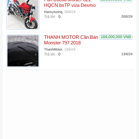
HQCN bsTP vừa Desmo
Hansytuong
,
30/6/24
Trả lời:
0
30/6/24
THANH MOTOR Cần Bán
169,000,000 VNĐ
Monster 797 2018
ThanhMotor
,
13/6/24
Trả lời:
0
13/6/24