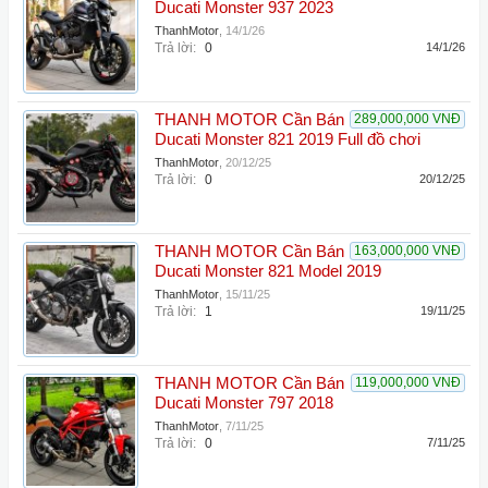
Ducati Monster 937 2023
ThanhMotor
,
14/1/26
Trả lời:
0
14/1/26
THANH MOTOR Cần Bán
289,000,000 VNĐ
Ducati Monster 821 2019 Full đồ chơi
ThanhMotor
,
20/12/25
Trả lời:
0
20/12/25
THANH MOTOR Cần Bán
163,000,000 VNĐ
Ducati Monster 821 Model 2019
ThanhMotor
,
15/11/25
Trả lời:
1
19/11/25
THANH MOTOR Cần Bán
119,000,000 VNĐ
Ducati Monster 797 2018
ThanhMotor
,
7/11/25
Trả lời:
0
7/11/25