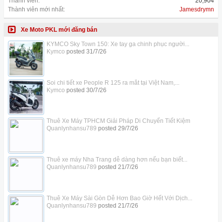
Thành viên:
20,904
Thành viên mới nhất:
Jamesdrymn
Xe Moto PKL mới đăng bán
KYMCO Sky Town 150: Xe tay ga chinh phục người...
Kymco
posted
31/7/26
Soi chi tiết xe People R 125 ra mắt tại Việt Nam,...
Kymco
posted
30/7/26
Thuê Xe Máy TPHCM Giải Pháp Di Chuyển Tiết Kiệm
Quanlynhansu789
posted
29/7/26
Thuê xe máy Nha Trang dễ dàng hơn nếu bạn biết...
Quanlynhansu789
posted
21/7/26
Thuê Xe Máy Sài Gòn Dễ Hơn Bao Giờ Hết Với Dịch...
Quanlynhansu789
posted
21/7/26