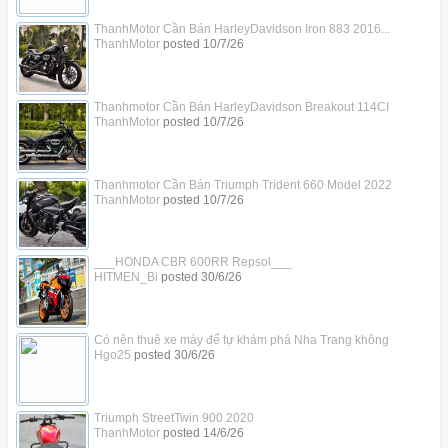
ThanhMotor Cần Bán HarleyDavidson Iron 883 2016...
ThanhMotor
posted
10/7/26
Thanhmotor Cần Bán HarleyDavidson Breakout 114CI
ThanhMotor
posted
10/7/26
Thanhmotor Cần Bán Triumph Trident 660 Model 2022
ThanhMotor
posted
10/7/26
___HONDA CBR 600RR Repsol___
HITMEN_Bi
posted
30/6/26
Có nên thuê xe máy để tự khám phá Nha Trang không
Hgo25
posted
30/6/26
Triumph StreetTwin 900 2020
ThanhMotor
posted
14/6/26