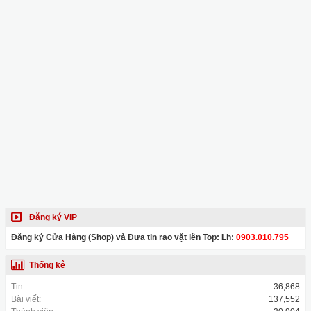
Đăng ký VIP
Đăng ký Cửa Hàng (Shop) và Đưa tin rao vặt lên Top: Lh:
0903.010.795
Thống kê
Tin:
36,868
Bài viết:
137,552