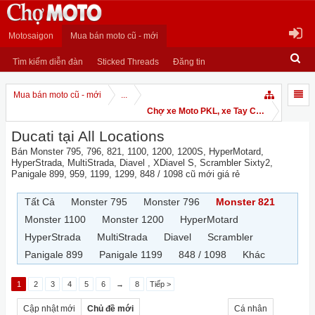
Motosaigon
Mua bán moto cũ - mới
Tìm kiếm diễn đàn
Sticked Threads
Đăng tin
Mua bán moto cũ - mới
...
Chợ xe Moto PKL, xe Tay Côn
Ducati tại All Locations
Bán Monster 795, 796, 821, 1100, 1200, 1200S, HyperMotard,
HyperStrada, MultiStrada, Diavel , XDiavel S, Scrambler Sixty2,
Panigale 899, 959, 1199, 1299, 848 / 1098 cũ mới giá rẻ
Tất Cả
Monster 795
Monster 796
Monster 821
Monster 1100
Monster 1200
HyperMotard
HyperStrada
MultiStrada
Diavel
Scrambler
Panigale 899
Panigale 1199
848 / 1098
Khác
1
2
3
4
5
6
→
8
Tiếp >
Cập nhật mới
Chủ đề mới
Cá nhân