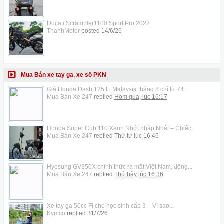
Ducati Scrambler1100 Sport Pro 2022
ThanhMotor
posted
14/6/26
Mua Bán xe tay ga, xe số PKN
Giá Honda Dash 125 Fi Malaysia tháng 8 chỉ từ 74...
Mua Bán Xe 247
replied
Hôm qua, lúc 16:17
Honda Super Cub 110 Xanh Nhớt nhập Nhật – Chiếc...
Mua Bán Xe 247
replied
Thứ tư lúc 16:46
Hyosung GV350X chính thức ra mắt Việt Nam, động...
Mua Bán Xe 247
replied
Thứ bảy lúc 16:36
Xe tay ga 50cc Fi cho học sinh cấp 3 – Vì sao...
Kymco
replied
31/7/26