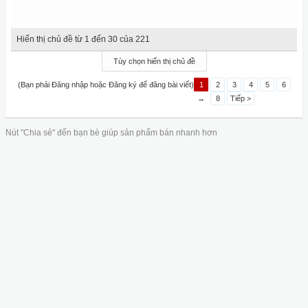
Hiển thị chủ đề từ 1 đến 30 của 221
Tùy chọn hiển thị chủ đề
(Bạn phải Đăng nhập hoặc Đăng ký để đăng bài viết)
1
2
3
4
5
6
→
8
Tiếp >
Nút "Chia sẻ" đến bạn bè giúp sản phẩm bán nhanh hơn