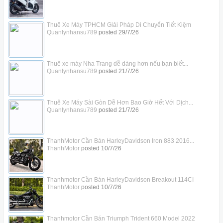
Thuê Xe Máy TPHCM Giải Pháp Di Chuyển Tiết Kiệm
Quanlynhansu789
posted
29/7/26
Thuê xe máy Nha Trang dễ dàng hơn nếu bạn biết...
Quanlynhansu789
posted
21/7/26
Thuê Xe Máy Sài Gòn Dễ Hơn Bao Giờ Hết Với Dịch...
Quanlynhansu789
posted
21/7/26
ThanhMotor Cần Bán HarleyDavidson Iron 883 2016...
ThanhMotor
posted
10/7/26
Thanhmotor Cần Bán HarleyDavidson Breakout 114CI
ThanhMotor
posted
10/7/26
Thanhmotor Cần Bán Triumph Trident 660 Model 2022