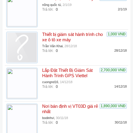
nông quốc tú
,
2/1/19
Trả lời:
0
2/1/19
Thiết bị giám sát hành trình cho
1,000 VNĐ
xe ô tô xe máy
Trần Văn Khai
,
28/12/18
Trả lời:
0
28/12/18
Lắp Đặt Thiết Bị Giám Sát
2,700,000 VNĐ
Hành Trình GPS Viettel
cuongnd16
,
14/12/18
Trả lời:
0
14/12/18
Nơi bán định vị VT03D giá rẻ
1,890,000 VNĐ
nhất
bodinhvi
,
30/11/18
Trả lời:
0
30/11/18