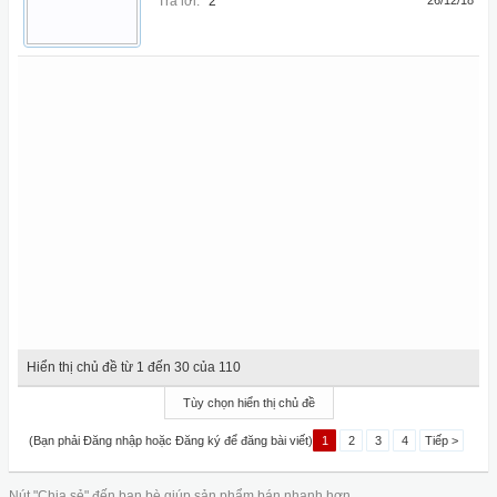
Trả lời:
2
26/12/18
Hiển thị chủ đề từ 1 đến 30 của 110
Tùy chọn hiển thị chủ đề
(Bạn phải Đăng nhập hoặc Đăng ký để đăng bài viết)
1
2
3
4
Tiếp >
Nút "Chia sẻ" đến bạn bè giúp sản phẩm bán nhanh hơn