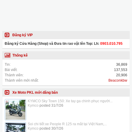
Đăng ký VIP
Đăng ký Cửa Hàng (Shop) và Đưa tin rao vặt lên Top: Lh:
0903.010.795
Thống kê
Tin:
36,869
Bài viết:
137,553
Thành viên:
20,906
Thành viên mới nhất:
Beaconkbw
Xe Moto PKL mới đăng bán
KYMCO Sky Town 150: Xe tay ga chinh phục người...
Kymco
posted
31/7/26
Soi chi tiết xe People R 125 ra mắt tại Việt Nam,...
Kymco
posted
30/7/26