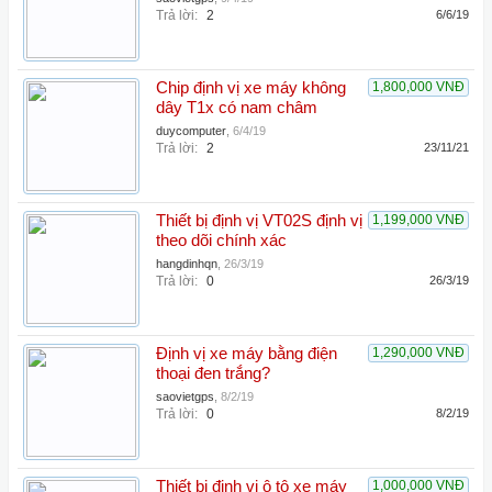
Trả lời:
2
6/6/19
Chip định vị xe máy không
1,800,000 VNĐ
dây T1x có nam châm
duycomputer
,
6/4/19
Trả lời:
2
23/11/21
Thiết bị định vị VT02S định vị
1,199,000 VNĐ
theo dõi chính xác
hangdinhqn
,
26/3/19
Trả lời:
0
26/3/19
Định vị xe máy bằng điện
1,290,000 VNĐ
thoại đen trắng?
saovietgps
,
8/2/19
Trả lời:
0
8/2/19
Thiết bị định vị ô tô xe máy
1,000,000 VNĐ