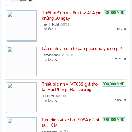
Thiết bị định vị cầm tay AT4 pin
30,000 VNĐ
khủng 30 ngày
Huynh Nghi
,
8/5/19
Trả lời:
0
8/5/19
Lắp định vị xe ô tô cần phải chú ý điều gì?
LanViettech1
,
27/4/19
Trả lời:
0
27/4/19
Thiết bị định vị VT05S giá thợ
880,000 VNĐ
tại Hải Phòng, Hải Dương
bodinhvi
,
10/4/19
Trả lời:
0
10/4/19
Bán định vị xe hơi S09A giá sỉ
990,000 VNĐ
tại HCM
saovietgps
,
9/4/19