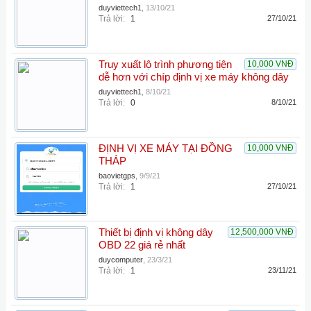
duyviettech1
,
13/10/21
Trả lời:
1
27/10/21
Truy xuất lộ trình phương tiện
10,000 VNĐ
dễ hơn với chíp định vị xe máy không dây
duyviettech1
,
8/10/21
Trả lời:
0
8/10/21
ĐỊNH VỊ XE MÁY TẠI ĐỒNG
10,000 VNĐ
THÁP
baovietgps
,
9/9/21
Trả lời:
1
27/10/21
Thiết bị định vị không dây
12,500,000 VNĐ
OBD 22 giá rẻ nhất
duycomputer
,
23/3/21
Trả lời:
1
23/11/21