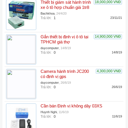
Thiết bị giám sát hành trình
18,000,000 VNĐ
xe ô tô hợp chuẩn giá 1tr8
Bachkhoa
,
24/4/20
Trả lời:
1
23/11/21
Gắn thiết bị định vị ô tô tại
14,900,000 VNĐ
TPHCM giá thợ
duycomputer
,
14/8/19
Trả lời:
0
14/8/19
Camera hành trình JC200
4,300,000 VNĐ
có định vị gps
duycomputer
,
26/6/19
Trả lời:
0
26/6/19
Cần bán Định vị không dây 03XS
Huynh Nghi
,
11/6/19
Trả lời:
0
11/6/19