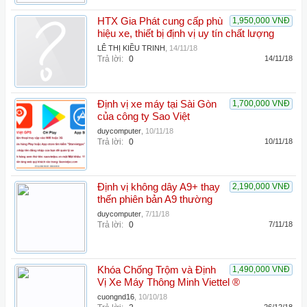
HTX Gia Phát cung cấp phù
1,950,000 VNĐ
hiệu xe, thiết bị định vị uy tín chất lượng
LÊ THỊ KIỀU TRINH
,
14/11/18
Trả lời:
0
14/11/18
Định vị xe máy tại Sài Gòn
1,700,000 VNĐ
của công ty Sao Việt
duycomputer
,
10/11/18
Trả lời:
0
10/11/18
Định vị không dây A9+ thay
2,190,000 VNĐ
thến phiên bản A9 thường
duycomputer
,
7/11/18
Trả lời:
0
7/11/18
Khóa Chống Trộm và Định
1,490,000 VNĐ
Vị Xe Máy Thông Minh Viettel ®
cuongnd16
,
10/10/18