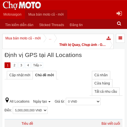
Motosaigon
Mua bán moto cũ - mới
Tìm kiếm diễn đàn
Sticked Threads
Đăng tin
Mua bán moto cũ - mới
...
Thiết bị Quay, Chụp ảnh - GPS
Định vị GPS tại All Locations
1
2
3
4
Tiếp >
Cập nhật mới
Chủ đề mới
Cá nhân
Cửa hàng
Tất cả nhu cầu
All Locations
Ngày tạo
Giá từ:
Đến:
Tiêu đề
Bài viết cuối