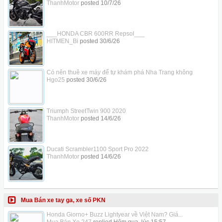
ThanhMotor
posted
10/7/26
___HONDA CBR 600RR Repsol___
HITMEN_Bi
posted
30/6/26
Có nên thuê xe máy để tự khám phá Nha Trang không
Hgo25
posted
30/6/26
Triumph StreetTwin 900 2020
ThanhMotor
posted
14/6/26
Ducati Scrambler1100 Sport Pro 2022
ThanhMotor
posted
14/6/26
Mua Bán xe tay ga, xe số PKN
Honda Giorno+ Buzz Lightyear về Việt Nam? Giá...
Mua Bán Xe 247
replied
Hôm qua, lúc 15:57