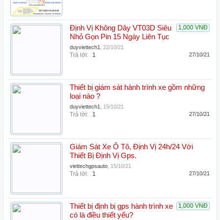
Định Vị Không Dây VT03D Siêu
1,000 VNĐ
Nhỏ Gọn Pin 15 Ngày Liên Tục
duyviettech1
,
22/10/21
Trả lời:
1
27/10/21
Thiết bị giám sát hành trình xe gồm những
loại nào ?
duyviettech1
,
15/10/21
Trả lời:
1
27/10/21
Giám Sát Xe Ô Tô, Định Vị 24h/24 Với
Thiết Bị Định Vị Gps.
viettechgpsauto
,
15/10/21
Trả lời:
1
27/10/21
Thiết bị định bị gps hành trình xe
1,000 VNĐ
có là điều thiết yếu?