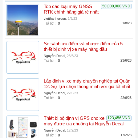
Top các loại máy GNSS
50,000,000 VNĐ
RTK chính hãng giá rẻ nhất
vietthanhgroup
,
1/8/23
Trả lời:
0
1/8/23
So sánh ưu điểm và nhược điểm của 5
thiết bị định vị xe máy hàng đầu
Nguyễn Decal
,
23/6/23
Trả lời:
0
23/6/23
Lắp định vị xe máy chuyên nghiệp tại Quận
12: Sự lựa chọn thông minh với giá tốt nhất
Nguyễn Decal
,
22/6/23
Trả lời:
0
22/6/23
Thiết bị bộ định vị GPS cho xe
123,456 VNĐ
máy được ưa chuộng tại Nguyễn Decal
Nguyễn Decal
,
17/2/23
Trả lời:
0
17/2/23