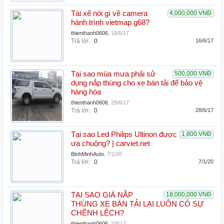
Tài xế nói gì về camera
4,000,000 VNĐ
hành trình vietmap g68?
thienthanh0606
,
16/6/17
Trả lời:
0
16/6/17
Tại sao mùa mưa phải sử
500,000 VNĐ
dụng nắp thùng cho xe bán tải để bảo vệ
hàng hóa
thienthanh0606
,
28/6/17
Trả lời:
0
28/6/17
Tại sao Led Philips Ultinon được
1,800 VNĐ
ưa chuộng? | carviet.net
BinhMinhAuto
,
7/1/20
Trả lời:
0
7/1/20
TẠI SAO GIÁ NẮP
18,000,000 VNĐ
THÙNG XE BÁN TẢI LẠI LUÔN CÓ SỰ
CHÊNH LỆCH?
thienthanh0606
,
2/8/17