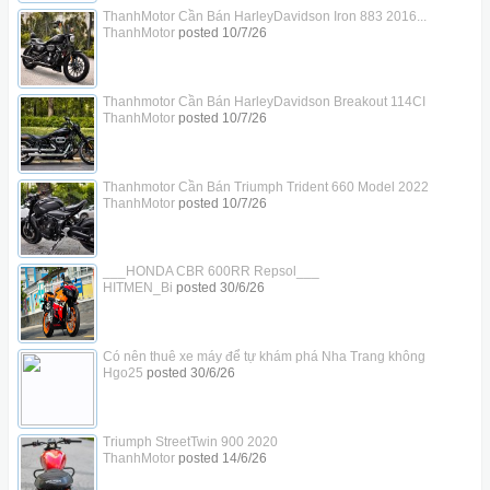
ThanhMotor Cần Bán HarleyDavidson Iron 883 2016...
ThanhMotor
posted
10/7/26
Thanhmotor Cần Bán HarleyDavidson Breakout 114CI
ThanhMotor
posted
10/7/26
Thanhmotor Cần Bán Triumph Trident 660 Model 2022
ThanhMotor
posted
10/7/26
___HONDA CBR 600RR Repsol___
HITMEN_Bi
posted
30/6/26
Có nên thuê xe máy để tự khám phá Nha Trang không
Hgo25
posted
30/6/26
Triumph StreetTwin 900 2020
ThanhMotor
posted
14/6/26