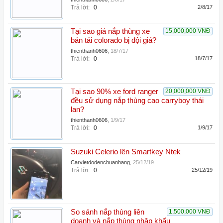
Trả lời:
0
2/8/17
Tại sao giá nắp thùng xe
15,000,000 VNĐ
bán tải colorado bị đội giá?
thienthanh0606
,
18/7/17
Trả lời:
0
18/7/17
Tại sao 90% xe ford ranger
20,000,000 VNĐ
đều sử dụng nắp thùng cao carryboy thái
lan?
thienthanh0606
,
1/9/17
Trả lời:
0
1/9/17
Suzuki Celerio lên Smartkey Ntek
Carvietdodenchuanhang
,
25/12/19
Trả lời:
0
25/12/19
So sánh nắp thùng liên
1,500,000 VNĐ
doanh và nắp thùng nhập khẩu