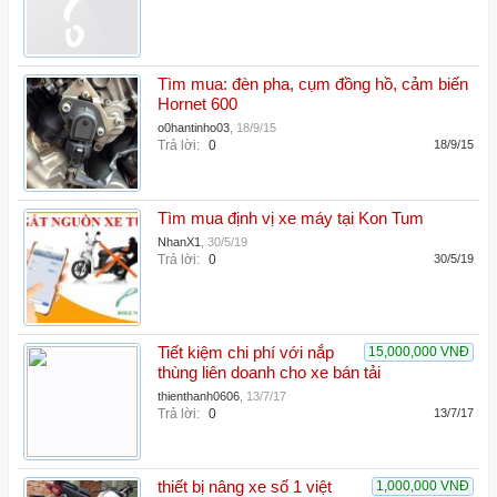
Tìm mua: đèn pha, cụm đồng hồ, cảm biến
Hornet 600
o0hantinho03
,
18/9/15
Trả lời:
0
18/9/15
Tìm mua định vị xe máy tại Kon Tum
NhanX1
,
30/5/19
Trả lời:
0
30/5/19
Tiết kiệm chi phí với nắp
15,000,000 VNĐ
thùng liên doanh cho xe bán tải
thienthanh0606
,
13/7/17
Trả lời:
0
13/7/17
thiết bị nâng xe số 1 việt
1,000,000 VNĐ