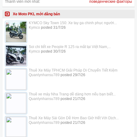
Thành viên mới nhất:
поведенческие факторы
Xe Moto PKL mới đăng bán
KYMCO Sky Town 150: Xe tay ga chinh phục người...
Kymco
posted
31/7/26
Soi chi tiết xe People R 125 ra mắt tại Việt Nam,...
Kymco
posted
30/7/26
Thuê Xe Máy TPHCM Giải Pháp Di Chuyển Tiết Kiệm
Quanlynhansu789
posted
29/7/26
Thuê xe máy Nha Trang dễ dàng hơn nếu bạn biết...
Quanlynhansu789
posted
21/7/26
Thuê Xe Máy Sài Gòn Dễ Hơn Bao Giờ Hết Với Dịch...
Quanlynhansu789
posted
21/7/26