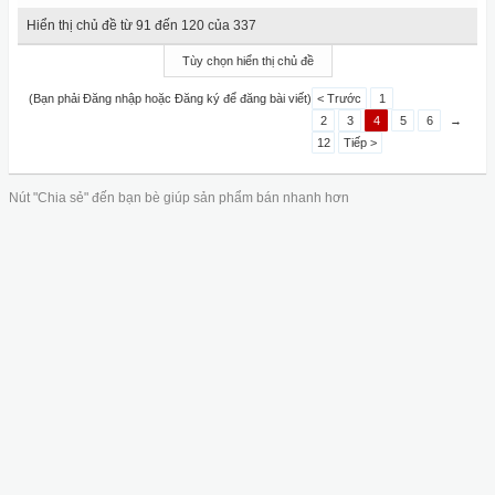
Hiển thị chủ đề từ 91 đến 120 của 337
Tùy chọn hiển thị chủ đề
(Bạn phải Đăng nhập hoặc Đăng ký để đăng bài viết)
< Trước
1
2
3
4
5
6
→
12
Tiếp >
Nút "Chia sẻ" đến bạn bè giúp sản phẩm bán nhanh hơn