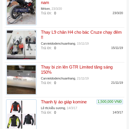
nam
Mrken
,
23/3/20
Trả lời:
0
23/3/20
Thay L9 chân H4 cho bác Cruze chạy đêm
!!
Carvietdodenchuanhang
,
15/11/19
Trả lời:
0
15/11/19
Thay bi zin lên GTR Limited tăng sáng
150%
Carvietdodenchuanhang
,
21/11/19
Trả lời:
0
21/11/19
Thanh lý áo giáp komine
1,500,000 VNĐ
Lê thị kiều sương
,
14/3/17
Trả lời:
0
14/3/17