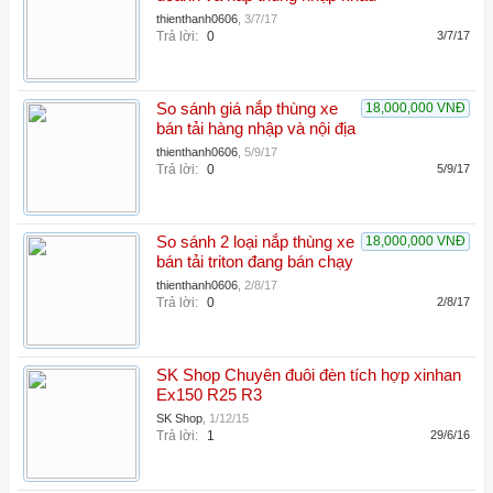
thienthanh0606
,
3/7/17
Trả lời:
0
3/7/17
So sánh giá nắp thùng xe
18,000,000 VNĐ
bán tải hàng nhập và nội địa
thienthanh0606
,
5/9/17
Trả lời:
0
5/9/17
So sánh 2 loại nắp thùng xe
18,000,000 VNĐ
bán tải triton đang bán chạy
thienthanh0606
,
2/8/17
Trả lời:
0
2/8/17
SK Shop Chuyên đuôi đèn tích hợp xinhan
Ex150 R25 R3
SK Shop
,
1/12/15
Trả lời:
1
29/6/16