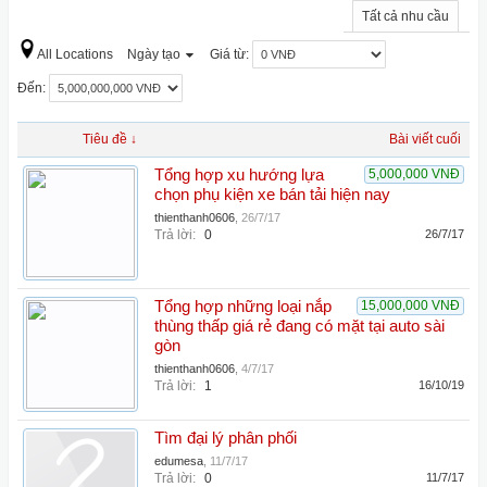
Tất cả nhu cầu
All Locations
Ngày tạo
Giá từ:
Đến:
Tiêu đề ↓
Bài viết cuối
Tổng hợp xu hướng lựa
5,000,000 VNĐ
chọn phụ kiện xe bán tải hiện nay
thienthanh0606
,
26/7/17
Trả lời:
0
26/7/17
Tổng hợp những loại nắp
15,000,000 VNĐ
thùng thấp giá rẻ đang có mặt tại auto sài
gòn
thienthanh0606
,
4/7/17
Trả lời:
1
16/10/19
Tìm đại lý phân phối
edumesa
,
11/7/17
Trả lời:
0
11/7/17