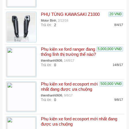
PHỤ TÙNG KAWASAKI Z1000
20 VNĐ
Motor Bình
,
2/12/16
Trả lời:
2
8/4/17
Phụ kiện xe ford ranger đang
5,000,000 VNĐ
thống lĩnh thị trường thế nào?
thienthanh0606
,
14/8/17
Trả lời:
0
14/8/17
Phụ kiện xe ford ecosport mới
500,000 VNĐ
nhất đang được ưa chuộng
thienthanh0606
,
9/8/17
Trả lời:
0
9/8/17
Phụ kiện xe ford ecosport mới nhất đang
được ưa chuộng