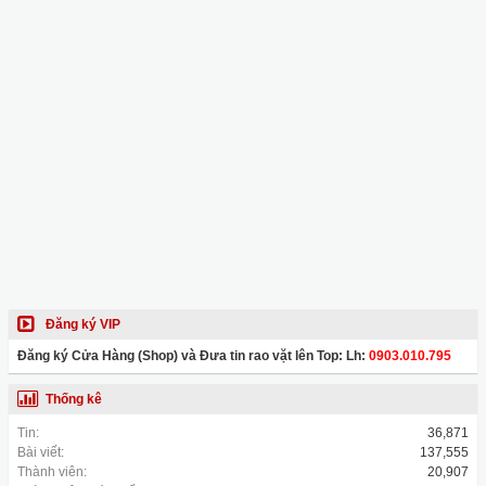
Đăng ký VIP
Đăng ký Cửa Hàng (Shop) và Đưa tin rao vặt lên Top: Lh:
0903.010.795
Thống kê
Tin:
36,871
Bài viết:
137,555
Thành viên:
20,907