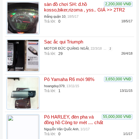
sàn đồ chơi SH: đ.hồ
2,200,000 VNĐ
kosso,biker,rizoma , yss.. GIÁ >> 2TR2
thắng quận 10
,
18/5/17
Trả lời:
0
18/5/17
Sạc ắc qui Triumph
MOTOR ĐỨC QUẢNG NGÃI
,
22/3/18
...
2
Trả lời:
29
26/4/18
Pô Yamaha R6 mới 98%
3,650,000 VNĐ
hoangduy379
,
13/11/15
Trả lời:
1
13/11/15
Pô HARLEY, đèn pha và
55,000,000 VNĐ
đồng hồ Công tơ mét .... chất
Nguyễn Văn Quốc Anh
,
1/1/17
Trả lời:
0
1/1/17