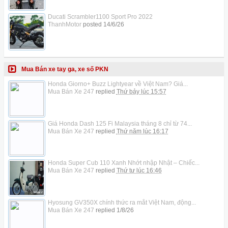
Ducati Scrambler1100 Sport Pro 2022
ThanhMotor
posted
14/6/26
Mua Bán xe tay ga, xe số PKN
Honda Giorno+ Buzz Lightyear về Việt Nam? Giá...
Mua Bán Xe 247
replied
Thứ bảy lúc 15:57
Giá Honda Dash 125 Fi Malaysia tháng 8 chỉ từ 74...
Mua Bán Xe 247
replied
Thứ năm lúc 16:17
Honda Super Cub 110 Xanh Nhớt nhập Nhật – Chiếc...
Mua Bán Xe 247
replied
Thứ tư lúc 16:46
Hyosung GV350X chính thức ra mắt Việt Nam, động...
Mua Bán Xe 247
replied
1/8/26