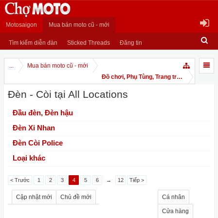
Motosaigon
Mua bán moto cũ - mới
Tìm kiếm diễn đàn
Sticked Threads
Đăng tin
...
Mua bán moto cũ - mới
Đồ chơi, Phụ Tùng, Trang trí Moto và Dịch
Đèn - Còi tại All Locations
Đầu đèn, Đèn hậu
Đèn Xi Nhan
Đèn Còi Police
Loại khác
< Trước
1
2
3
4
5
6
→
12
Tiếp >
Cập nhật mới
Chủ đề mới
Cá nhân
Cửa hàng