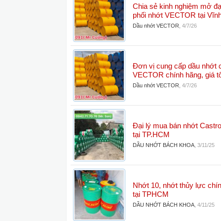
Chia sẻ kinh nghiệm mở đại
phối nhớt VECTOR tại Vĩn
Dầu nhớt VECTOR
,
4/7/26
Đơn vị cung cấp dầu nhớt 
VECTOR chính hãng, giá tốt
Dầu nhớt VECTOR
,
4/7/26
Đại lý mua bán nhớt Castro
tại TP.HCM
DẦU NHỚT BÁCH KHOA
,
3/11/25
Nhớt 10, nhớt thủy lực chín
tại TPHCM
DẦU NHỚT BÁCH KHOA
,
4/11/25