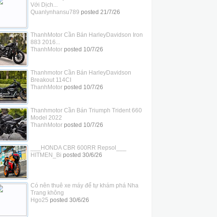
Với Dịch...
Quanlynhansu789
posted
21/7/26
ThanhMotor Cần Bán HarleyDavidson Iron
883 2016...
ThanhMotor
posted
10/7/26
Thanhmotor Cần Bán HarleyDavidson
Breakout 114CI
ThanhMotor
posted
10/7/26
Thanhmotor Cần Bán Triumph Trident 660
Model 2022
ThanhMotor
posted
10/7/26
___HONDA CBR 600RR Repsol___
HITMEN_Bi
posted
30/6/26
Có nên thuê xe máy để tự khám phá Nha
Trang không
Hgo25
posted
30/6/26