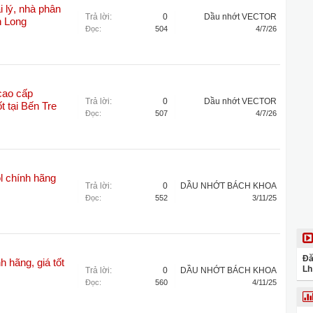
 lý, nhà phân
Trả lời:
0
Dầu nhớt VECTOR
h Long
Đọc:
504
4/7/26
cao cấp
Trả lời:
0
Dầu nhớt VECTOR
 tại Bến Tre
Đọc:
507
4/7/26
l chính hãng
Trả lời:
0
DẦU NHỚT BÁCH KHOA
Đọc:
552
3/11/25
Đă
h hãng, giá tốt
Lh
Trả lời:
0
DẦU NHỚT BÁCH KHOA
Đọc:
560
4/11/25