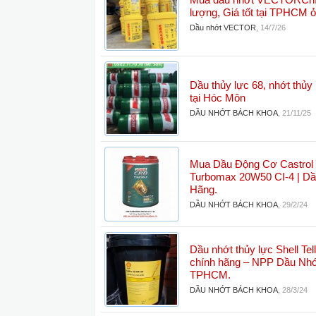
Mua dầu nhớt VECTORChí
lượng, Giá tốt tại TPHCM 
Dầu nhớt VECTOR
,
14/7/26
Dầu thủy lực 68, nhớt thủy l
tại Hóc Môn
DẦU NHỚT BÁCH KHOA
,
21/11/25
Mua Dầu Động Cơ Castro
Turbomax 20W50 CI-4 | Dầ
Hãng.
DẦU NHỚT BÁCH KHOA
,
29/2/24
Dầu nhớt thủy lực Shell Te
chính hãng – NPP Dầu Nhớ
TPHCM.
DẦU NHỚT BÁCH KHOA
,
28/3/24