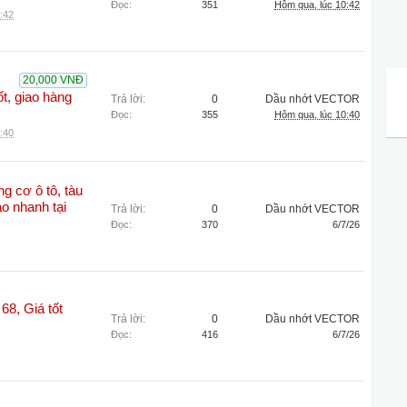
Đọc:
351
Hôm qua, lúc 10:42
:42
20,000 VNĐ
t, giao hàng
Trả lời:
0
Dầu nhớt VECTOR
Đọc:
355
Hôm qua, lúc 10:40
:40
 cơ ô tô, tàu
ao nhanh tại
Trả lời:
0
Dầu nhớt VECTOR
Đọc:
370
6/7/26
8, Giá tốt
Trả lời:
0
Dầu nhớt VECTOR
Đọc:
416
6/7/26