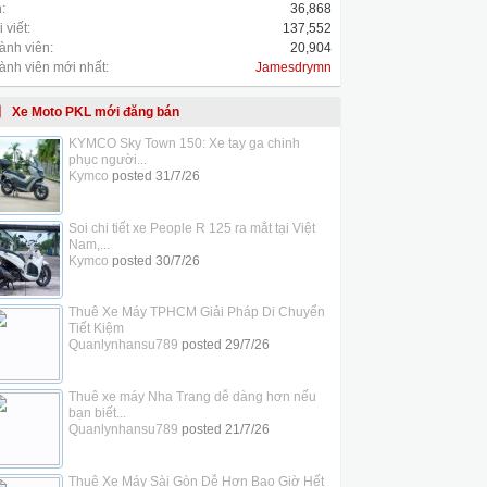
:
36,868
 viết:
137,552
ành viên:
20,904
ành viên mới nhất:
Jamesdrymn
Xe Moto PKL mới đăng bán
KYMCO Sky Town 150: Xe tay ga chinh
phục người...
Kymco
posted
31/7/26
Soi chi tiết xe People R 125 ra mắt tại Việt
Nam,...
Kymco
posted
30/7/26
Thuê Xe Máy TPHCM Giải Pháp Di Chuyển
Tiết Kiệm
Quanlynhansu789
posted
29/7/26
Thuê xe máy Nha Trang dễ dàng hơn nếu
bạn biết...
Quanlynhansu789
posted
21/7/26
Thuê Xe Máy Sài Gòn Dễ Hơn Bao Giờ Hết