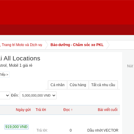
 Trang trí Moto và Dịch vụ
Bảo dưỡng - Chăm sóc xe PKL
 All Locations
ol, Mobil 1 giá rẻ
Nút
Tiếp >
Cá nhân
Cửa hàng
Tất cả nhu cầu
Đến:
Ngày gửi
Trả lời
Đọc ↑
Bài viết cuối
919,000 VNĐ
Trả lời:
0
Dầu nhớt VECTOR