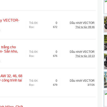
máy VECTOR-
Trả lời:
0
Dầu nhớt VECTOR
Đọc:
672
Thứ tư lúc 09:46
6
 trắng cho
n- Sẵn kho,
Trả lời:
0
Dầu nhớt VECTOR
Đọc:
676
Thứ tư lúc 10:13
3
 AW 32, 46, 68
công trình tại
Trả lời:
0
Dầu nhớt VECTOR
Đọc:
679
3/7/26