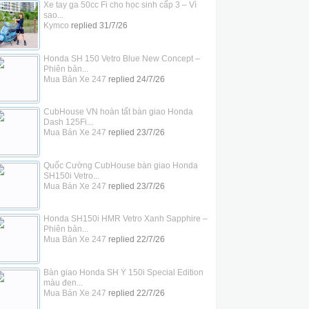
Xe tay ga 50cc Fi cho học sinh cấp 3 – Vì
sao...
Kymco
replied
31/7/26
Honda SH 150 Vetro Blue New Concept –
Phiên bản...
Mua Bán Xe 247
replied
24/7/26
CubHouse VN hoàn tất bàn giao Honda
Dash 125Fi...
Mua Bán Xe 247
replied
23/7/26
Quốc Cường CubHouse bàn giao Honda
SH150i Vetro...
Mua Bán Xe 247
replied
23/7/26
Honda SH150i HMR Vetro Xanh Sapphire –
Phiên bản...
Mua Bán Xe 247
replied
22/7/26
Bàn giao Honda SH Ý 150i Special Edition
màu đen...
Mua Bán Xe 247
replied
22/7/26