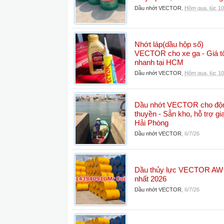
Dầu nhớt VECTOR
,
Hôm qua, lúc 10
Nhớt láp(dầu hộp số)
VECTOR cho xe ga - Giá tố
nhanh tại HCM
Dầu nhớt VECTOR
,
Hôm qua, lúc 10
Dầu nhớt VECTOR cho động
thuyền - Sẵn kho, hỗ trợ gi
Hải Phòng
Dầu nhớt VECTOR
,
6/7/26
Dầu thủy lực VECTOR AW 6
nhất 2026
Dầu nhớt VECTOR
,
6/7/26