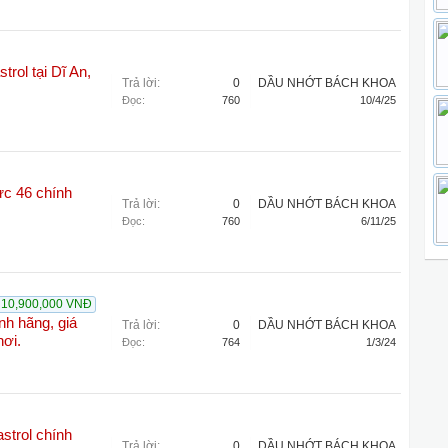
rol tại Dĩ An,
Trả lời:
0
DẦU NHỚT BÁCH KHOA
Đọc:
760
10/4/25
ực 46 chính
Trả lời:
0
DẦU NHỚT BÁCH KHOA
Đọc:
760
6/11/25
10,900,000 VNĐ
nh hãng, giá
Trả lời:
0
DẦU NHỚT BÁCH KHOA
nơi.
Đọc:
764
1/3/24
strol chính
Trả lời:
0
DẦU NHỚT BÁCH KHOA