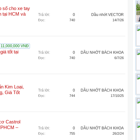
 số cho xe tay
nh tại HCM và
Trả lời:
0
Dầu nhớt VECTOR
Đọc:
740
14/7/26
11,000,000 VNĐ
iá tốt tại
Trả lời:
0
DẦU NHỚT BÁCH KHOA
Đọc:
740
6/7/26
n Kim Loại,
Trả lời:
0
DẦU NHỚT BÁCH KHOA
g, Giá Tốt
Đọc:
744
17/10/25
cơ Castrol
i TPHCM –
Trả lời:
0
DẦU NHỚT BÁCH KHOA
Đọc:
755
26/2/24