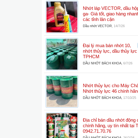
Nhớt láp VECTOR, dầu hộp
ga- Giá tốt, giao hàng nha
các tỉnh lân cận
Dầu nhớt VECTOR
,
14/7/26
Đại lý mua bán nhớt 10,
nhớt thủy lực, dầu thủy lực g
TPHCM
DẦU NHỚT BÁCH KHOA
,
6/7/26
Nhớt thủy lực cho Máy Chấ
Nhớt thủy lực 46 chính hãn
DẦU NHỚT BÁCH KHOA
,
17/10/25
Địa chỉ bán dầu nhớt động 
chính hãng, uy tín nhất tạ
0942.71.70.76
DẦU NHỚT BÁCH KHOA
,
26/2/24