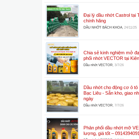
Đại lý dầu nhớt Castrol tạ
chính hãng
DẦU NHỚT BÁCH KHOA
,
24/11/25
Chia sẻ kinh nghiệm mở đại
phối nhớt VECTOR tại Kiê
Dầu nhớt VECTOR
,
3/7/26
Dầu nhớt cho động cơ ô tô 
Bạc Liêu - Sẵn kho, giao n
ngày
Dầu nhớt VECTOR
,
7/7/26
Phân phối dầu nhớt mỡ V
lượng, giá tốt – 09143940