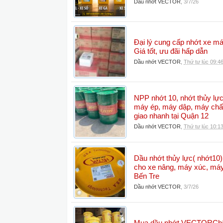
Dầu nhớt VECTOR
,
3/7/26
Đại lý cung cấp nhớt xe 
Giá tốt, ưu đãi hấp dẫn
Dầu nhớt VECTOR
,
Thứ tư lúc 09:4
NPP nhớt 10, nhớt thủy lực
máy ép, máy dập, máy chấ
giao nhanh tại Quận 12
Dầu nhớt VECTOR
,
Thứ tư lúc 10:1
Dầu nhớt thủy lực( nhớt10)
cho xe nâng, máy xúc, máy 
Bến Tre
Dầu nhớt VECTOR
,
3/7/26