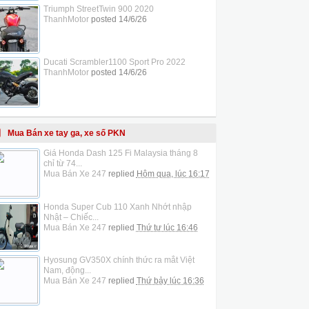
Triumph StreetTwin 900 2020
ThanhMotor
posted
14/6/26
Ducati Scrambler1100 Sport Pro 2022
ThanhMotor
posted
14/6/26
Mua Bán xe tay ga, xe số PKN
Giá Honda Dash 125 Fi Malaysia tháng 8
chỉ từ 74...
Mua Bán Xe 247
replied
Hôm qua, lúc 16:17
Honda Super Cub 110 Xanh Nhớt nhập
Nhật – Chiếc...
Mua Bán Xe 247
replied
Thứ tư lúc 16:46
Hyosung GV350X chính thức ra mắt Việt
Nam, động...
Mua Bán Xe 247
replied
Thứ bảy lúc 16:36