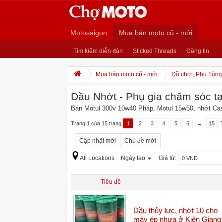
Motosaigon
Mua bán moto cũ - mới
Tìm kiếm diễn đàn
Sticked Threads
Đăng tin
Mua bán moto cũ - mới
Đồ chơi, Phụ Tùng,
Dầu Nhớt - Phụ gia chăm sóc tại
Bán Motul 300v 10w40 Pháp, Motul 15w50, nhớt Castr
Trang 1 của 15 trang
1
2
3
4
5
6
→
15
Cập nhật mới
Chủ đề mới
All Locations
Ngày tạo
Giá từ:
Tiêu đề
Dầu thủy lực, nhớt 10 cho
máy ép nhựa ở Kiên Giang