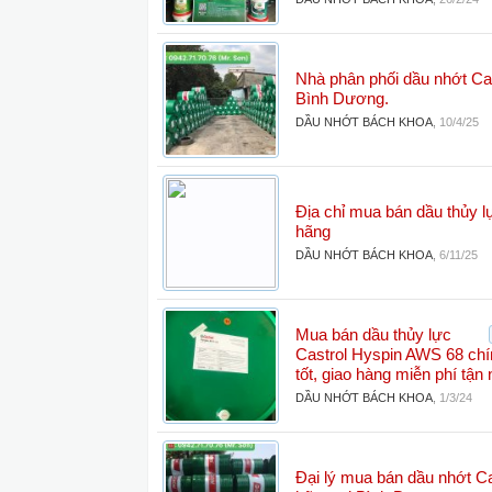
Nhà phân phối dầu nhớt Cast
Bình Dương.
DẦU NHỚT BÁCH KHOA
,
10/4/25
Địa chỉ mua bán dầu thủy l
hãng
DẦU NHỚT BÁCH KHOA
,
6/11/25
Mua bán dầu thủy lực
Castrol Hyspin AWS 68 chí
tốt, giao hàng miễn phí tận 
DẦU NHỚT BÁCH KHOA
,
1/3/24
Đại lý mua bán dầu nhớt Ca