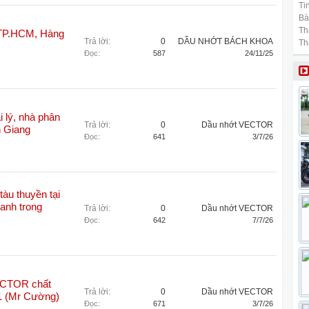
Tin
Bài
Th
i TP.HCM, Hàng
Trả lời:
0
DẦU NHỚT BÁCH KHOA
Th
Đọc:
587
24/11/25
 lý, nhà phân
Trả lời:
0
Dầu nhớt VECTOR
n Giang
Đọc:
641
3/7/26
tàu thuyền tại
hanh trong
Trả lời:
0
Dầu nhớt VECTOR
Đọc:
642
7/7/26
ECTOR chất
Trả lời:
0
Dầu nhớt VECTOR
91 (Mr Cường)
Đọc:
671
3/7/26