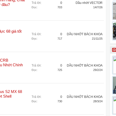
nh Hãng, Chất
Trả lời:
0
Dầu nhớt VECTOR
ở đâu?
Đọc:
703
14/7/26
ực 68 giá tốt
Trả lời:
0
DẦU NHỚT BÁCH KHOA
Đọc:
717
21/11/25
l CRB
u Nhớt Chính
Trả lời:
0
DẦU NHỚT BÁCH KHOA
Đọc:
725
29/2/24
llus S2 MX 68
t Shell
Trả lời:
0
DẦU NHỚT BÁCH KHOA
Đọc:
730
28/3/24