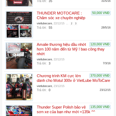
Trả lời:
35
31/5/16
THUNDER MOTOCARE :
50,000 VNĐ
Chăm sóc xe chuyên nghiệp
vietlubecare
,
22/12/15
...
2
3
Trả lời:
55
28/5/16
Amalie thương hiệu dầu nhớt
120,000 VNĐ
hơn 100 năm đến từ Mỹ ! bao công thay
nhớt
vietlubecare
,
22/12/15
Trả lời:
3
7/3/16
Chương trình KM cực lớn
370,000 VNĐ
dành cho Motul 300v ở VietLube MoToCare
vietlubecare
,
23/12/15
Trả lời:
0
23/12/15
Thunder Super Polish bảo vệ
135,000 VNĐ
sơn xe của bạn như mới =135k ^^