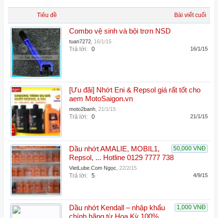
Tiêu đề
Bài viết cuối
Combo vệ sinh và bội trơn NSD
tuan7272
,
16/1/15
Trả lời:
0
16/1/15
[Ưu đãi] Nhớt Eni & Repsol giá rất tốt cho
aem MotoSaigon.vn
moto2banh
,
21/1/15
Trả lời:
0
21/1/15
Dầu nhớt AMALIE, MOBIL1,
50,000 VNĐ
Repsol, ... Hotline 0129 7777 738
VietLube.Com Ngọc
,
22/2/15
Trả lời:
5
4/9/15
Dầu nhớt Kendall – nhập khẩu
1,000 VNĐ
chính hãng từ Hoa Kỳ 100%