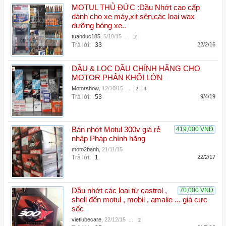
MOTUL THỦ ĐỨC :Dầu Nhớt cao cấp
dành cho xe máy,xịt sên,các loại wax
dưỡng bóng xe..
tuanduc185
,
5/10/15
...
2
Trả lời:
33
22/2/16
DẦU & LỌC DẦU CHÍNH HÃNG CHO
MOTOR PHÂN KHỐI LỚN
Motorshow
,
12/10/15
...
2
3
Trả lời:
53
9/4/19
Bán nhớt Motul 300v giá rẻ
419,000 VNĐ
nhập Pháp chính hãng
moto2banh
,
21/11/15
Trả lời:
1
22/2/17
Dầu nhớt các loai từ castrol ,
70,000 VNĐ
shell đến motul , mobil , amalie ... giá cực
sốc
vietlubecare
,
22/12/15
...
2