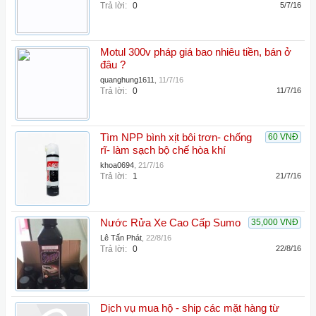
Trả lời:
0
5/7/16
Motul 300v pháp giá bao nhiêu tiền, bán ở
đâu ?
quanghung1611
,
11/7/16
Trả lời:
0
11/7/16
Tìm NPP bình xịt bôi trơn- chống
60 VNĐ
rĩ- làm sạch bộ chế hòa khí
khoa0694
,
21/7/16
Trả lời:
1
21/7/16
Nước Rửa Xe Cao Cấp Sumo
35,000 VNĐ
Lê Tấn Phát
,
22/8/16
Trả lời:
0
22/8/16
Dịch vụ mua hộ - ship các mặt hàng từ