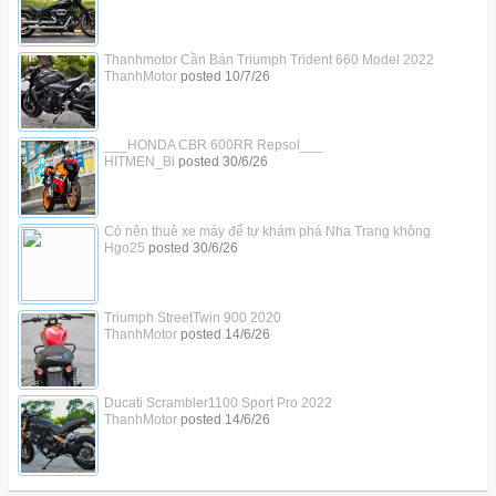
Thanhmotor Cần Bán Triumph Trident 660 Model 2022
ThanhMotor
posted
10/7/26
___HONDA CBR 600RR Repsol___
HITMEN_Bi
posted
30/6/26
Có nên thuê xe máy để tự khám phá Nha Trang không
Hgo25
posted
30/6/26
Triumph StreetTwin 900 2020
ThanhMotor
posted
14/6/26
Ducati Scrambler1100 Sport Pro 2022
ThanhMotor
posted
14/6/26