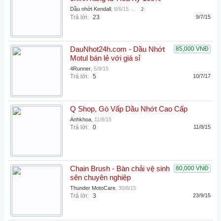
Dầu nhớt Kendall
,
8/6/15
...
2
Trả lời:
23
9/7/15
DauNhot24h.com - Dầu Nhớt
85,000 VNĐ
Motul bán lẻ với giá sỉ
4Runner
,
5/8/15
Trả lời:
5
10/7/17
Q Shop, Gò Vấp Dầu Nhớt Cao Cấp
Anhkhoa
,
11/8/15
Trả lời:
0
11/8/15
Chain Brush - Bàn chải vệ sinh
80,000 VNĐ
sên chuyên nghiệp
Thunder MotoCare
,
30/8/15
Trả lời:
3
23/9/15