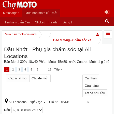
Motosaigon
Mua bán moto cũ - mới
Tìm kiếm diễn đàn
Sticked Threads
Đăng tin
Mua bán moto cũ - mới
...
Bảo dưỡng - Chăm sóc xe PKL
Dầu Nhớt - Phụ gia chăm sóc tại All
Locations
Bán Motul 300v 10w40 Pháp, Motul 15w50, nhớt Castrol, Mobil 1 giá rẻ
1
2
3
4
5
6
→
15
Tiếp >
Cập nhật mới
Chủ đề mới
Cá nhân
Cửa hàng
Tất cả nhu cầu
All Locations
Ngày tạo
Giá từ:
Đến: