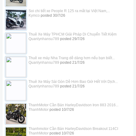
Soi chi tiết xe People R 125 ra mắt tại Việt Nam,...
Kymco
posted
30/7/26
Thuê Xe Máy TPHCM Giải Pháp Di Chuyển Tiết Kiệm
Quanlynhansu789
posted
29/7/26
Thuê xe máy Nha Trang dễ dàng hơn nếu bạn biết...
Quanlynhansu789
posted
21/7/26
Thuê Xe Máy Sài Gòn Dễ Hơn Bao Giờ Hết Với Dịch...
Quanlynhansu789
posted
21/7/26
ThanhMotor Cần Bán HarleyDavidson Iron 883 2016...
ThanhMotor
posted
10/7/26
Thanhmotor Cần Bán HarleyDavidson Breakout 114CI
ThanhMotor
posted
10/7/26