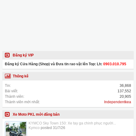
Đăng ký VIP
Đăng ký Cửa Hàng (Shop) và Đưa tin rao vặt lên Top: Lh:
0903.010.795
Thống kê
Tin:
36,868
Bài viết:
137,552
Thành viên:
20,905
Thành viên mới nhất:
Independentkea
Xe Moto PKL mới đăng bán
KYMCO Sky Town 150: Xe tay ga chinh phục người...
Kymco
posted
31/7/26