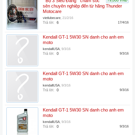
" Bộ 3 Siêu Đẳng " chăm sóc
79,000 VNĐ
sên chuyên nghiệp đến từ hãng Thunder
Motocare
vietlubecare
,
21/2/16
Trả lời:
6
17/4/16
Kendall GT-1 5W30 SN danh cho anh em
moto
kendallUSA
,
9/3/16
Trả lời:
0
9/3/16
Kendall GT-1 5W30 SN danh cho anh em
moto
kendallUSA
,
9/3/16
Trả lời:
0
9/3/16
Kendall GT-1 5W30 SN danh cho anh em
moto
kendallUSA
,
9/3/16
Trả lời:
0
9/3/16