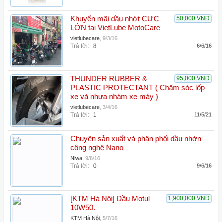
Khuyến mãi dầu nhớt CỰC
50,000 VNĐ
LỚN tại VietLube MotoCare
vietlubecare
,
9/3/16
Trả lời:
8
6/6/16
THUNDER RUBBER &
95,000 VNĐ
PLASTIC PROTECTANT ( Chăm sóc lốp
xe và nhựa nhám xe máy )
vietlubecare
,
3/4/16
Trả lời:
1
11/5/21
Chuyên sản xuất và phân phối dầu nhờn
công nghệ Nano
Niwa
,
9/6/16
Trả lời:
0
9/6/16
[KTM Hà Nội] Dầu Motul
1,900,000 VNĐ
10W50.
KTM Hà Nội
,
5/7/16