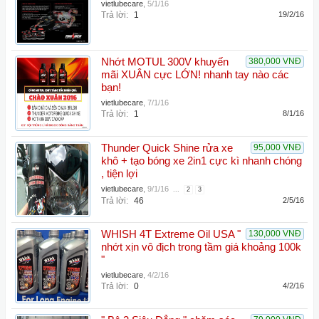
vietlubecare
,
5/1/16
Trả lời:
1
19/2/16
Nhớt MOTUL 300V khuyến
380,000 VNĐ
mãi XUÂN cực LỚN! nhanh tay nào các
bạn!
vietlubecare
,
7/1/16
Trả lời:
1
8/1/16
Thunder Quick Shine rửa xe
95,000 VNĐ
khô + tạo bóng xe 2in1 cực kì nhanh chóng
, tiện lợi
vietlubecare
,
9/1/16
...
2
3
Trả lời:
46
2/5/16
WHISH 4T Extreme Oil USA "
130,000 VNĐ
nhớt xịn vô địch trong tầm giá khoảng 100k
"
vietlubecare
,
4/2/16
Trả lời:
0
4/2/16