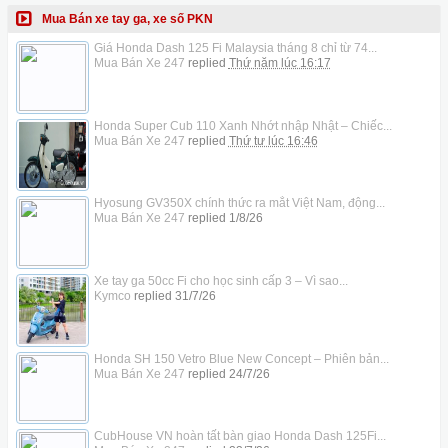
Mua Bán xe tay ga, xe số PKN
Giá Honda Dash 125 Fi Malaysia tháng 8 chỉ từ 74...
Mua Bán Xe 247
replied
Thứ năm lúc 16:17
Honda Super Cub 110 Xanh Nhớt nhập Nhật – Chiếc...
Mua Bán Xe 247
replied
Thứ tư lúc 16:46
Hyosung GV350X chính thức ra mắt Việt Nam, động...
Mua Bán Xe 247
replied
1/8/26
Xe tay ga 50cc Fi cho học sinh cấp 3 – Vì sao...
Kymco
replied
31/7/26
Honda SH 150 Vetro Blue New Concept – Phiên bản...
Mua Bán Xe 247
replied
24/7/26
CubHouse VN hoàn tất bàn giao Honda Dash 125Fi...