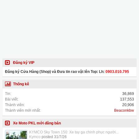
Đăng ký VIP
Đăng ký Cửa Hàng (Shop) và Đưa tin rao vặt lên Top: Lh:
0903.010.795
Thống kê
Tin:
36,869
Bài viết:
137,553
Thành viên:
20,906
Thành viên mới nhất:
Beaconkbw
Xe Moto PKL mới đăng bán
KYMCO Sky Town 150: Xe tay ga chinh phục người...
Kymco
posted
31/7/26