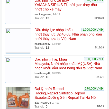
Dầu nhớt cho xe máy
190,000 VNĐ
YAMAHA SIRIUS Fi, thời gian thay dầu
nhớt cho xe máy
truckingpower
,
9/9/19
Trả lời:
13
30/11/20
Dầu thủy lực nhập khẩu,
1,000,000 VNĐ
nhớt thủy lực 32,46,68, Nhà phân phối dầu
nhớt thủy lực tại Việt Nam
hoaithuong47
,
13/8/19
Trả lời:
12
5/12/19
Dầu nhớt nhập khẩu
100,000 VNĐ
Malaysia, Nhớt nhập khẩu Mỹ(USA) Nhà
nhập khẩu dầu nhớt hàng đầu tại Việt Nam
hoaithuong47
,
10/8/19
Trả lời:
16
3/5/21
Đại lý nhớt Repsol
270,000 VNĐ
Racing,Repsol Sintetico,Repsol
Scooter,Dưỡng Sên Repsol Tại Hà Nội
Bảo Phạm Oil
,
2/7/19
Trả lời:
0
2/7/19