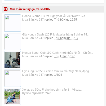
Mua Bán xe tay ga, xe số PKN
Honda Giorno+ Buzz Lightyear về Việt Nam? Giá...
Mua Bán Xe 247
replied
Thứ bảy lúc 15:57
Giá Honda Dash 125 Fi Malaysia tháng 8 chỉ từ 74...
Mua Bán Xe 247
replied
Thứ năm lúc 16:17
Honda Super Cub 110 Xanh Nhớt nhập Nhật – Chiếc...
Mua Bán Xe 247
replied
Thứ tư lúc 16:46
Hyosung GV350X chính thức ra mắt Việt Nam, động...
Mua Bán Xe 247
replied
1/8/26
Xe tay ga 50cc Fi cho học sinh cấp 3 – Vì sao...
Kymco
replied
31/7/26