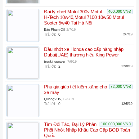
Đại lý nhớt Motul 300v,Motul
400,000 VNĐ
H-Tech 10w40,Motul 7100 10w50,Motul
Sooter 5w40 Tại Hà Nội
Bảo Phạm Oil
,
2/7/19
Trả lời:
0
2/7/19
Dầu nhớt xe Honda cao cấp hàng nhập
Dubai(UAE) thương hiệu King Power
truckingpower
,
7/6/19
Trả lời:
2
22/8/19
Phụ gia giúp tiết kiệm xăng cho
72,000 VNĐ
xe máy
QuangVH5
,
12/5/19
Trả lời:
0
12/5/19
Tìm Đối Tác, Đại Lý Phân
100,000,000 VNĐ
Phối Nhớt Nhập Khẩu Cao Cấp BOD Toàn
Quốc