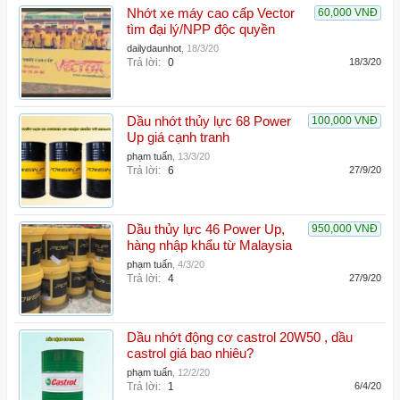
Nhớt xe máy cao cấp Vector
60,000 VNĐ
tìm đại lý/NPP độc quyền
dailydaunhot
,
18/3/20
Trả lời:
0
18/3/20
Dầu nhớt thủy lực 68 Power
100,000 VNĐ
Up giá cạnh tranh
phạm tuấn
,
13/3/20
Trả lời:
6
27/9/20
Dầu thủy lực 46 Power Up,
950,000 VNĐ
hàng nhập khẩu từ Malaysia
phạm tuấn
,
4/3/20
Trả lời:
4
27/9/20
Dầu nhớt động cơ castrol 20W50 , dầu
castrol giá bao nhiêu?
phạm tuấn
,
12/2/20
Trả lời:
1
6/4/20