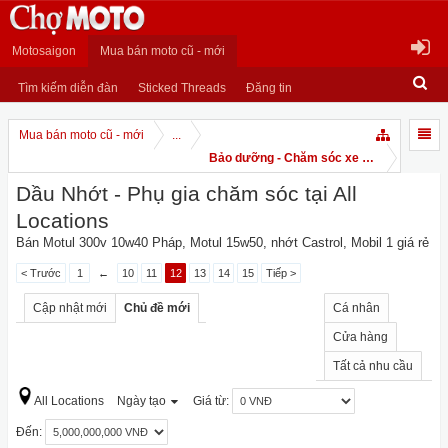
Motosaigon
Mua bán moto cũ - mới
Tìm kiếm diễn đàn
Sticked Threads
Đăng tin
Mua bán moto cũ - mới
...
Bảo dưỡng - Chăm sóc xe PKL
Dầu Nhớt - Phụ gia chăm sóc tại All
Locations
Bán Motul 300v 10w40 Pháp, Motul 15w50, nhớt Castrol, Mobil 1 giá rẻ
< Trước
1
←
10
11
12
13
14
15
Tiếp >
Cập nhật mới
Chủ đề mới
Cá nhân
Cửa hàng
Tất cả nhu cầu
All Locations
Ngày tạo
Giá từ:
Đến: