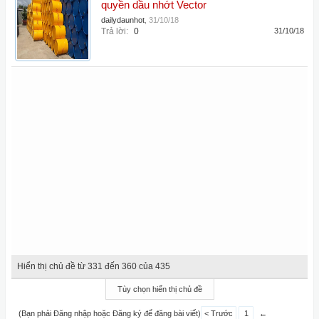
quyền dầu nhớt Vector
dailydaunhot
,
31/10/18
Trả lời:
0
31/10/18
Hiển thị chủ đề từ 331 đến 360 của 435
Tùy chọn hiển thị chủ đề
(Bạn phải Đăng nhập hoặc Đăng ký để đăng bài viết)
< Trước
1
←