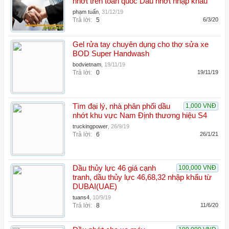
nhớt trên toàn quốc Dầu nhớt nhập khẩu
phạm tuấn
,
31/12/19
Trả lời:
5
6/3/20
Gel rửa tay chuyên dụng cho thợ sửa xe
BOD Super Handwash
bodvietnam
,
19/11/19
Trả lời:
0
19/11/19
Tìm đại lý, nhà phân phối dầu
1,000 VNĐ
nhớt khu vực Nam Định thương hiệu S4
truckingpower
,
26/9/19
Trả lời:
6
26/1/21
Dầu thủy lực 46 giá cạnh
100,000 VNĐ
tranh, dầu thủy lực 46,68,32 nhập khẩu từ
DUBAI(UAE)
tuans4
,
10/9/19
Trả lời:
8
11/6/20