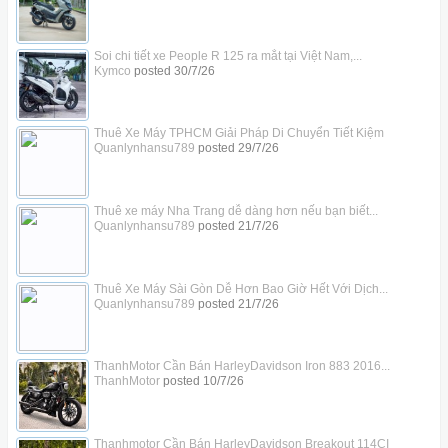
Soi chi tiết xe People R 125 ra mắt tại Việt Nam,...
Kymco
posted
30/7/26
Thuê Xe Máy TPHCM Giải Pháp Di Chuyển Tiết Kiệm
Quanlynhansu789
posted
29/7/26
Thuê xe máy Nha Trang dễ dàng hơn nếu bạn biết...
Quanlynhansu789
posted
21/7/26
Thuê Xe Máy Sài Gòn Dễ Hơn Bao Giờ Hết Với Dịch...
Quanlynhansu789
posted
21/7/26
ThanhMotor Cần Bán HarleyDavidson Iron 883 2016...
ThanhMotor
posted
10/7/26
Thanhmotor Cần Bán HarleyDavidson Breakout 114CI