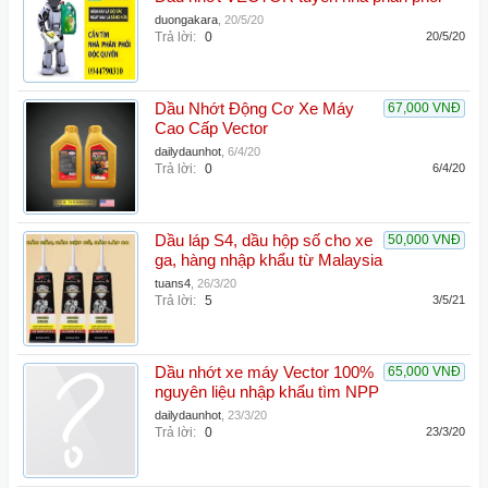
duongakara
,
20/5/20
Trả lời:
0
20/5/20
Dầu Nhớt Động Cơ Xe Máy
67,000 VNĐ
Cao Cấp Vector
dailydaunhot
,
6/4/20
Trả lời:
0
6/4/20
Dầu láp S4, dầu hộp số cho xe
50,000 VNĐ
ga, hàng nhập khẩu từ Malaysia
tuans4
,
26/3/20
Trả lời:
5
3/5/21
Dầu nhớt xe máy Vector 100%
65,000 VNĐ
nguyên liệu nhập khẩu tìm NPP
dailydaunhot
,
23/3/20
Trả lời:
0
23/3/20