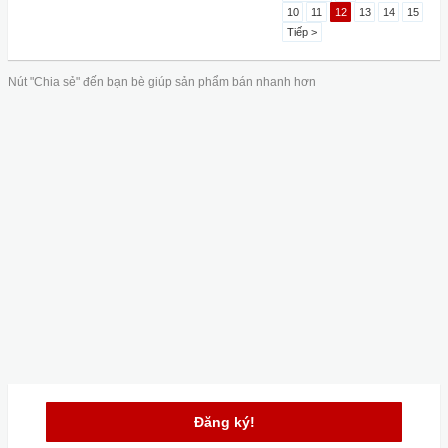
10
11
12
13
14
15
Tiếp >
Nút "Chia sẻ" đến bạn bè giúp sản phẩm bán nhanh hơn
Đăng ký!