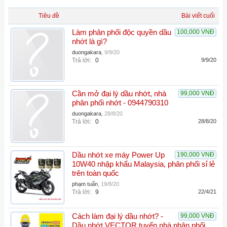
Tiêu đề
Bài viết cuối
Làm phân phối độc quyền dầu
100,000 VNĐ
nhớt là gì?
duongakara
,
9/9/20
Trả lời:
0
9/9/20
Cần mở đại lý dầu nhớt, nhà
99,000 VNĐ
phân phối nhớt - 0944790310
duongakara
,
28/8/20
Trả lời:
0
28/8/20
Dầu nhớt xe máy Power Up
190,000 VNĐ
10W40 nhập khẩu Malaysia, phân phối sỉ lẻ
trên toàn quốc
phạm tuấn
,
19/8/20
Trả lời:
9
22/4/21
Cách làm đại lý dầu nhớt? -
99,000 VNĐ
Dầu nhớt VECTOR tuyển nhà phân phối