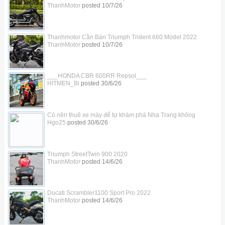
ThanhMotor
posted
10/7/26
Thanhmotor Cần Bán Triumph Trident 660 Model 2022
ThanhMotor
posted
10/7/26
___HONDA CBR 600RR Repsol___
HITMEN_Bi
posted
30/6/26
Có nên thuê xe máy để tự khám phá Nha Trang không
Hgo25
posted
30/6/26
Triumph StreetTwin 900 2020
ThanhMotor
posted
14/6/26
Ducati Scrambler1100 Sport Pro 2022
ThanhMotor
posted
14/6/26