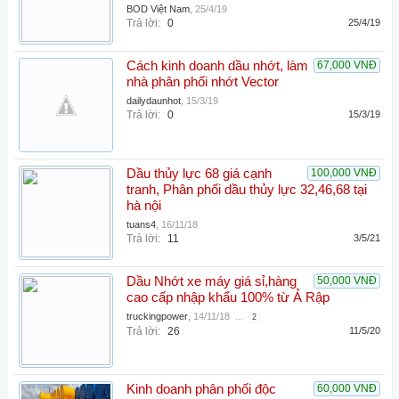
BOD Việt Nam
,
25/4/19
Trả lời:
0
25/4/19
Cách kinh doanh dầu nhớt, làm
67,000 VNĐ
nhà phân phối nhớt Vector
dailydaunhot
,
15/3/19
Trả lời:
0
15/3/19
Dầu thủy lực 68 giá cạnh
100,000 VNĐ
tranh, Phân phối dầu thủy lực 32,46,68 tại
hà nội
tuans4
,
16/11/18
Trả lời:
11
3/5/21
Dầu Nhớt xe máy giá sỉ,hàng
50,000 VNĐ
cao cấp nhập khẩu 100% từ Ả Rập
truckingpower
,
14/11/18
...
2
Trả lời:
26
11/5/20
Kinh doanh phân phối độc
60,000 VNĐ