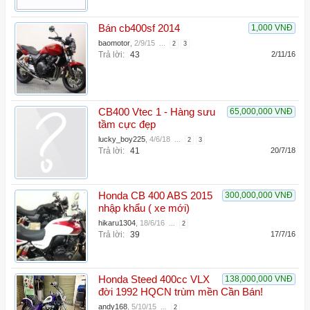
Bán cb400sf 2014
1,000 VNĐ
baomotor
,
2/9/15
...
2
3
Trả lời:
43
2/11/16
CB400 Vtec 1 - Hàng sưu
65,000,000 VNĐ
tầm cực đẹp
lucky_boy225
,
4/6/18
...
2
3
Trả lời:
41
20/7/18
Honda CB 400 ABS 2015
300,000,000 VNĐ
nhập khẩu ( xe mới)
hikaru1304
,
18/6/16
...
2
Trả lời:
39
17/7/16
Honda Steed 400cc VLX
138,000,000 VNĐ
đời 1992 HQCN trùm mền Cần Bán!
andy168
,
5/10/15
...
2