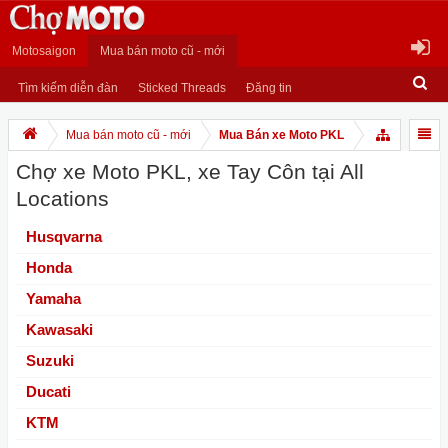
Motosaigon
Mua bán moto cũ - mới
Tìm kiếm diễn đàn
Sticked Threads
Đăng tin
Mua bán moto cũ - mới
Mua Bán xe Moto PKL
Chợ xe Moto PKL, xe Tay Côn tại All
Locations
Husqvarna
Honda
Yamaha
Kawasaki
Suzuki
Ducati
KTM