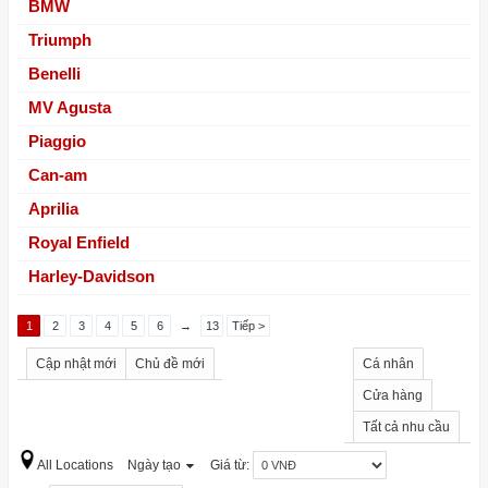
BMW
Triumph
Benelli
MV Agusta
Piaggio
Can-am
Aprilia
Royal Enfield
Harley-Davidson
1
2
3
4
5
6
→
13
Tiếp >
Cập nhật mới
Chủ đề mới
Cá nhân
Cửa hàng
Tất cả nhu cầu
All Locations
Ngày tạo
Giá từ: