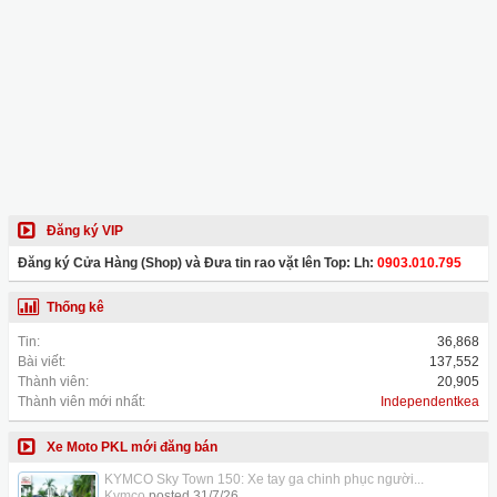
Đăng ký VIP
Đăng ký Cửa Hàng (Shop) và Đưa tin rao vặt lên Top: Lh:
0903.010.795
Thống kê
Tin:
36,868
Bài viết:
137,552
Thành viên:
20,905
Thành viên mới nhất:
Independentkea
Xe Moto PKL mới đăng bán
KYMCO Sky Town 150: Xe tay ga chinh phục người...
Kymco
posted
31/7/26