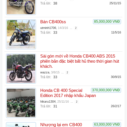
Trả lời:
38
25/11/15
Bán CB400ss
85,000,000 VNĐ
utminh1706
,
14/3/16
...
2
Trả lời:
33
11/5/16
Sài gòn mới về Honda CB400 ABS 2015
phiên bản đặc biệt bất hủ theo thời gian hút
khách.
wazza
,
3/8/15
...
2
Trả lời:
33
30/9/15
Honda CB 400 Special
370,000,000 VNĐ
Edition 2017 nhập khẩu Japan
hikaru1304
,
25/11/16
...
2
Trả lời:
31
26/2/17
Nhượng lại em CB400
63,000,000 VNĐ