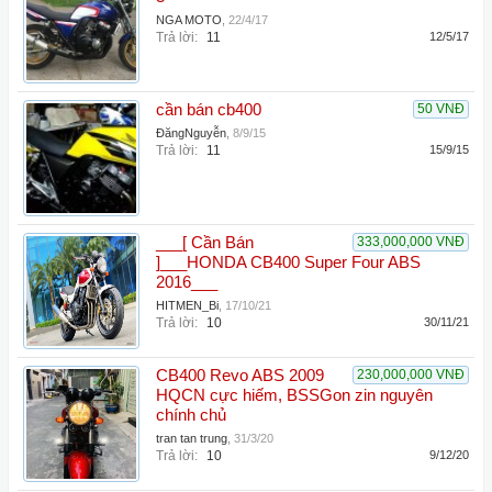
NGA MOTO
,
22/4/17
Trả lời:
11
12/5/17
cần bán cb400
50 VNĐ
ĐăngNguyễn
,
8/9/15
Trả lời:
11
15/9/15
___[ Cần Bán
333,000,000 VNĐ
]___HONDA CB400 Super Four ABS
2016___
HITMEN_Bi
,
17/10/21
Trả lời:
10
30/11/21
CB400 Revo ABS 2009
230,000,000 VNĐ
HQCN cực hiếm, BSSGon zin nguyên
chính chủ
tran tan trung
,
31/3/20
Trả lời:
10
9/12/20