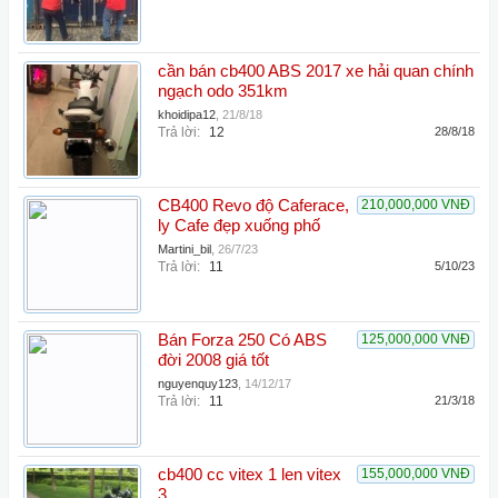
cần bán cb400 ABS 2017 xe hải quan chính
ngạch odo 351km
khoidipa12
,
21/8/18
Trả lời:
12
28/8/18
CB400 Revo độ Caferace,
210,000,000 VNĐ
ly Cafe đẹp xuống phố
Martini_bil
,
26/7/23
Trả lời:
11
5/10/23
Bán Forza 250 Có ABS
125,000,000 VNĐ
đời 2008 giá tốt
nguyenquy123
,
14/12/17
Trả lời:
11
21/3/18
cb400 cc vitex 1 len vitex
155,000,000 VNĐ
3