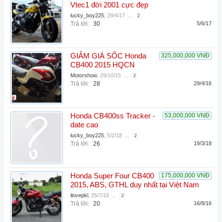
Vtec1 đời 2001 cực đẹp
lucky_boy225
,
29/4/17
...
2
Trả lời:
30
5/6/17
GIẢM GIÁ SỐC Honda
325,000,000 VNĐ
CB400 2015 HQCN
Motorshow
,
29/10/15
...
2
Trả lời:
28
29/4/16
Honda CB400ss Tracker -
53,000,000 VNĐ
date cao
lucky_boy225
,
5/2/18
...
2
Trả lời:
26
19/3/18
Honda Super Four CB400
175,000,000 VNĐ
2015, ABS, GTHL duy nhất tại Việt Nam
ilovepkl
,
25/7/16
...
2
Trả lời:
20
16/8/16