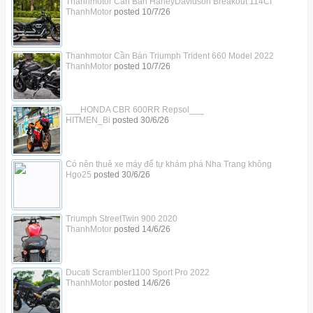
Thanhmotor Cần Bán HarleyDavidson Breakout 114CI
ThanhMotor
posted
10/7/26
Thanhmotor Cần Bán Triumph Trident 660 Model 2022
ThanhMotor
posted
10/7/26
___HONDA CBR 600RR Repsol___
HITMEN_Bi
posted
30/6/26
Có nên thuê xe máy để tự khám phá Nha Trang không
Hgo25
posted
30/6/26
Triumph StreetTwin 900 2020
ThanhMotor
posted
14/6/26
Ducati Scrambler1100 Sport Pro 2022
ThanhMotor
posted
14/6/26