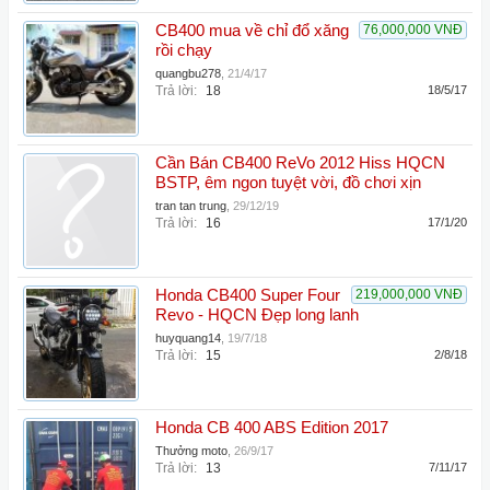
CB400 mua về chỉ đổ xăng
76,000,000 VNĐ
rồi chạy
quangbu278
,
21/4/17
Trả lời:
18
18/5/17
Cần Bán CB400 ReVo 2012 Hiss HQCN
BSTP, êm ngon tuyệt vời, đồ chơi xịn
tran tan trung
,
29/12/19
Trả lời:
16
17/1/20
Honda CB400 Super Four
219,000,000 VNĐ
Revo - HQCN Đẹp long lanh
huyquang14
,
19/7/18
Trả lời:
15
2/8/18
Honda CB 400 ABS Edition 2017
Thưởng moto
,
26/9/17
Trả lời:
13
7/11/17