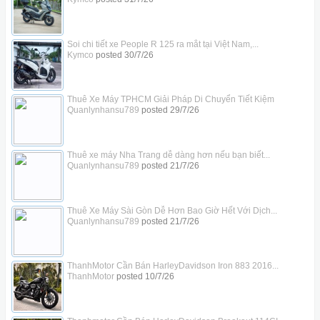
Soi chi tiết xe People R 125 ra mắt tại Việt Nam,...
Kymco
posted
30/7/26
Thuê Xe Máy TPHCM Giải Pháp Di Chuyển Tiết Kiệm
Quanlynhansu789
posted
29/7/26
Thuê xe máy Nha Trang dễ dàng hơn nếu bạn biết...
Quanlynhansu789
posted
21/7/26
Thuê Xe Máy Sài Gòn Dễ Hơn Bao Giờ Hết Với Dịch...
Quanlynhansu789
posted
21/7/26
ThanhMotor Cần Bán HarleyDavidson Iron 883 2016...
ThanhMotor
posted
10/7/26