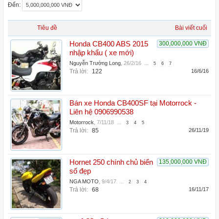
Đến:
Tiêu đề
Bài viết cuối
Honda CB400 ABS 2015
300,000,000 VNĐ
nhập khẩu ( xe mới)
Nguyễn Trường Long
,
26/2/16
...
5
6
7
Trả lời:
122
16/6/16
Bán xe Honda CB400SF tại Motorrock -
Liên hệ 0906990538
Motorrock
,
7/11/18
...
3
4
5
Trả lời:
85
26/11/19
Hornet 250 chính chủ biển
135,000,000 VNĐ
số đẹp
NGA MOTO
,
9/4/17
...
2
3
4
Trả lời:
68
16/11/17