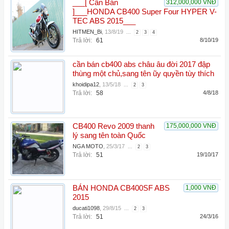
___[ Cần Bán
312,000,000 VNĐ
]___HONDA CB400 Super Four HYPER V-
TEC ABS 2015___
HITMEN_Bi
,
13/8/19
...
2
3
4
Trả lời:
61
8/10/19
cần bán cb400 abs châu âu đời 2017 đập
thùng một chủ,sang tên ũy quyền tùy thích
khoidipa12
,
13/5/18
...
2
3
Trả lời:
58
4/8/18
CB400 Revo 2009 thanh
175,000,000 VNĐ
lý sang tên toàn Quốc
NGA MOTO
,
25/3/17
...
2
3
Trả lời:
51
19/10/17
BÁN HONDA CB400SF ABS
1,000 VNĐ
2015
ducati1098
,
29/8/15
...
2
3
Trả lời:
51
24/3/16