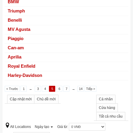
BMW
Triumph
Benelli
MV Agusta
Piaggio
Can-am
Aprilia
Royal Enfield
Harley-Davidson
< Trước
1
←
3
4
5
6
7
→
14
Tiếp >
Cập nhật mới
Chủ đề mới
Cá nhân
Cửa hàng
Tất cả nhu cầu
All Locations
Ngày tạo
Giá từ: