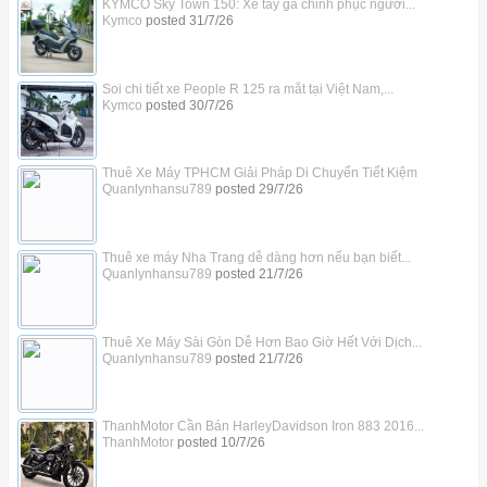
KYMCO Sky Town 150: Xe tay ga chinh phục người...
Kymco
posted
31/7/26
Soi chi tiết xe People R 125 ra mắt tại Việt Nam,...
Kymco
posted
30/7/26
Thuê Xe Máy TPHCM Giải Pháp Di Chuyển Tiết Kiệm
Quanlynhansu789
posted
29/7/26
Thuê xe máy Nha Trang dễ dàng hơn nếu bạn biết...
Quanlynhansu789
posted
21/7/26
Thuê Xe Máy Sài Gòn Dễ Hơn Bao Giờ Hết Với Dịch...
Quanlynhansu789
posted
21/7/26
ThanhMotor Cần Bán HarleyDavidson Iron 883 2016...
ThanhMotor
posted
10/7/26