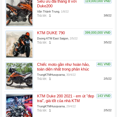
Siêu ưu đãi tháng 8 với
119,000,000 VNĐ
Duke200
Văn Thành Trung
,
1/8/22
Trả lời:
1
3/8/22
KTM DUKE 790
399,000,000 VNĐ
Duong KTM East Saigon
,
2/5/22
Trả lời:
1
3/5/22
Chiếc moto gần như hoàn hảo,
461 VNĐ
toàn diện nhất trong phân khúc
TrungKTMHusqvarna
,
30/4/22
Trả lời:
1
2/5/22
KTM Duke 200 2021 - em út "đẹp
143 VNĐ
trai", giá tốt của nhà KTM
TrungKTMHusqvarna
,
29/4/22
Trả lời:
1
2/5/22