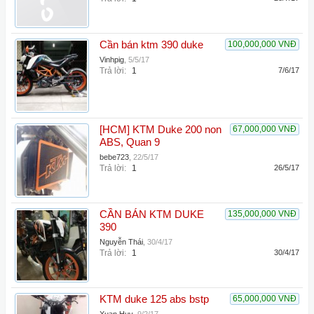
Cần bán ktm 390 duke
100,000,000 VNĐ
Vinhpig
,
5/5/17
Trả lời:
1
7/6/17
[HCM] KTM Duke 200 non
67,000,000 VNĐ
ABS, Quan 9
bebe723
,
22/5/17
Trả lời:
1
26/5/17
CẦN BÁN KTM DUKE
135,000,000 VNĐ
390
Nguyễn Thái
,
30/4/17
Trả lời:
1
30/4/17
KTM duke 125 abs bstp
65,000,000 VNĐ