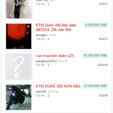
Xuan Huy
,
9/2/17
Trả lời:
1
17/4/17
KTM Duke 390 Abs date
9,500,000 VNĐ
08/2014. 25k odo 95tr
phongtnn
,
2/3/17
Trả lời:
1
31/3/17
can mua ktm duke 125
55,000,000 VNĐ
quanghuynh2512
,
6/11/16
Trả lời:
1
21/11/16
KTM DUKE 200 NON ABS
72,000,000 VNĐ
trile3155
,
31/10/16
Trả lời:
1
3/11/16