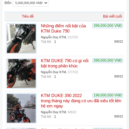
Đến:
Tiêu đề
Bài viết cuối
Những điểm nổi bật của
399,000,000 VNĐ
KTM Duke 790
Nguyễn Duy KTM
,
21/7/22
Trả lời:
1
8/8/22
KTM DUKE 790 có gì nổi
399,000,000 VNĐ
bật trong phân khúc
Nguyễn Duy KTM
,
27/7/22
Trả lời:
1
8/8/22
KTM DUKE 390 2022
199,000,000 VNĐ
trong tháng này đang có ưu đãi siêu tốt liên
hệ em ngay
Nguyễn Duy KTM
,
6/8/22
Trả lời:
1
8/8/22