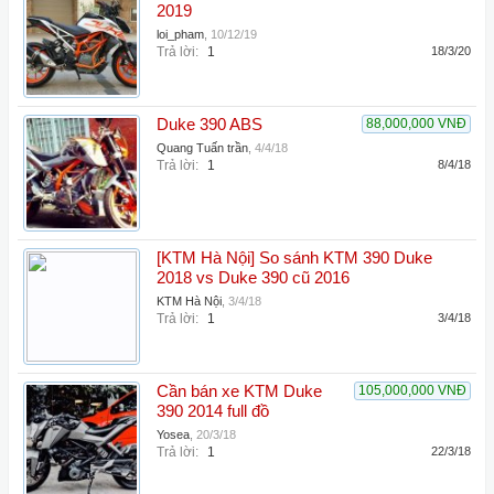
2019
loi_pham
,
10/12/19
Trả lời:
1
18/3/20
Duke 390 ABS
88,000,000 VNĐ
Quang Tuấn trần
,
4/4/18
Trả lời:
1
8/4/18
[KTM Hà Nội] So sánh KTM 390 Duke
2018 vs Duke 390 cũ 2016
KTM Hà Nội
,
3/4/18
Trả lời:
1
3/4/18
Cần bán xe KTM Duke
105,000,000 VNĐ
390 2014 full đồ
Yosea
,
20/3/18
Trả lời:
1
22/3/18