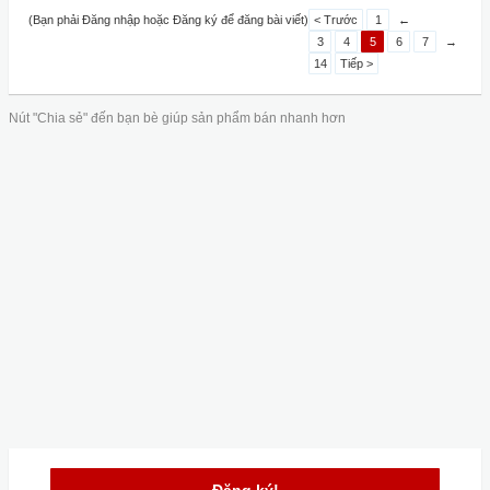
(Bạn phải Đăng nhập hoặc Đăng ký để đăng bài viết)
< Trước
1
←
3
4
5
6
7
→
14
Tiếp >
Nút "Chia sẻ" đến bạn bè giúp sản phẩm bán nhanh hơn