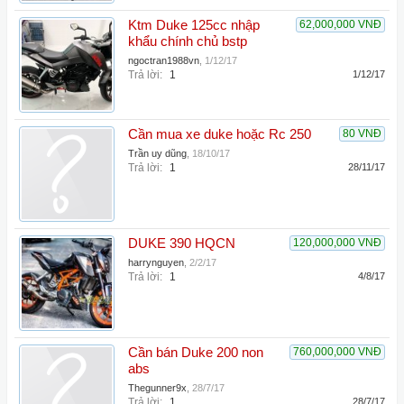
Ktm Duke 125cc nhập
62,000,000 VNĐ
khẩu chính chủ bstp
ngoctran1988vn
,
1/12/17
Trả lời:
1
1/12/17
Cần mua xe duke hoặc Rc 250
80 VNĐ
Trần uy dũng
,
18/10/17
Trả lời:
1
28/11/17
DUKE 390 HQCN
120,000,000 VNĐ
harrynguyen
,
2/2/17
Trả lời:
1
4/8/17
Cần bán Duke 200 non
760,000,000 VNĐ
abs
Thegunner9x
,
28/7/17
Trả lời:
1
28/7/17