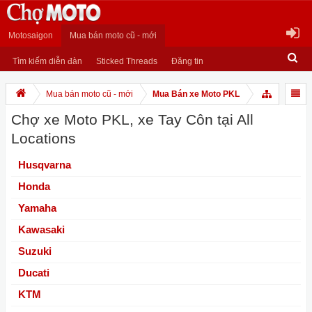
Motosaigon
Mua bán moto cũ - mới
Tìm kiếm diễn đàn
Sticked Threads
Đăng tin
Mua bán moto cũ - mới
Mua Bán xe Moto PKL
Chợ xe Moto PKL, xe Tay Côn tại All
Locations
Husqvarna
Honda
Yamaha
Kawasaki
Suzuki
Ducati
KTM