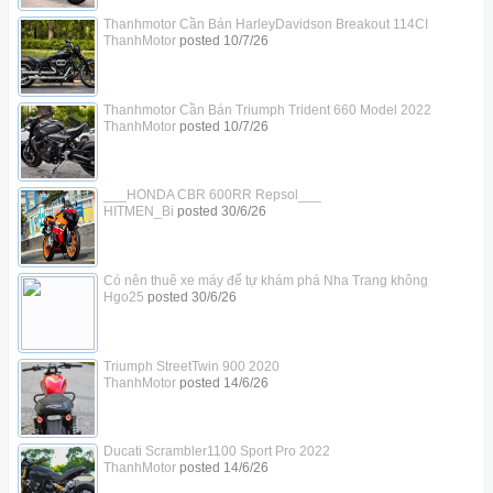
Thanhmotor Cần Bán HarleyDavidson Breakout 114CI
ThanhMotor
posted
10/7/26
Thanhmotor Cần Bán Triumph Trident 660 Model 2022
ThanhMotor
posted
10/7/26
___HONDA CBR 600RR Repsol___
HITMEN_Bi
posted
30/6/26
Có nên thuê xe máy để tự khám phá Nha Trang không
Hgo25
posted
30/6/26
Triumph StreetTwin 900 2020
ThanhMotor
posted
14/6/26
Ducati Scrambler1100 Sport Pro 2022
ThanhMotor
posted
14/6/26