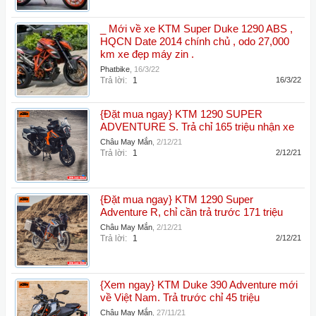
_ Mới về xe KTM Super Duke 1290 ABS ,
HQCN Date 2014 chính chủ , odo 27,000
km xe đẹp máy zin .
Phatbike
,
16/3/22
Trả lời:
1
16/3/22
{Đặt mua ngay} KTM 1290 SUPER
ADVENTURE S. Trả chỉ 165 triệu nhận xe
Châu May Mắn
,
2/12/21
Trả lời:
1
2/12/21
{Đặt mua ngay} KTM 1290 Super
Adventure R, chỉ cần trả trước 171 triệu
Châu May Mắn
,
2/12/21
Trả lời:
1
2/12/21
{Xem ngay} KTM Duke 390 Adventure mới
về Việt Nam. Trả trước chỉ 45 triệu
Châu May Mắn
,
27/11/21