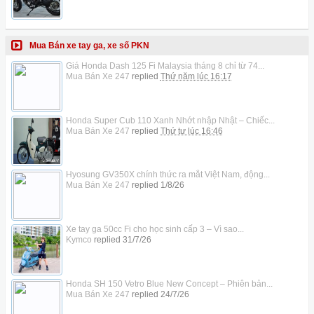
Mua Bán xe tay ga, xe số PKN
Giá Honda Dash 125 Fi Malaysia tháng 8 chỉ từ 74...
Mua Bán Xe 247
replied
Thứ năm lúc 16:17
Honda Super Cub 110 Xanh Nhớt nhập Nhật – Chiếc...
Mua Bán Xe 247
replied
Thứ tư lúc 16:46
Hyosung GV350X chính thức ra mắt Việt Nam, động...
Mua Bán Xe 247
replied
1/8/26
Xe tay ga 50cc Fi cho học sinh cấp 3 – Vì sao...
Kymco
replied
31/7/26
Honda SH 150 Vetro Blue New Concept – Phiên bản...
Mua Bán Xe 247
replied
24/7/26