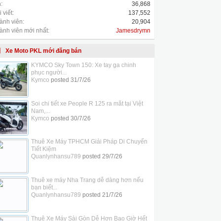
:
36,868
 viết:
137,552
ành viên:
20,904
ành viên mới nhất:
Jamesdrymn
Xe Moto PKL mới đăng bán
KYMCO Sky Town 150: Xe tay ga chinh
phục người...
Kymco
posted
31/7/26
Soi chi tiết xe People R 125 ra mắt tại Việt
Nam,...
Kymco
posted
30/7/26
Thuê Xe Máy TPHCM Giải Pháp Di Chuyển
Tiết Kiệm
Quanlynhansu789
posted
29/7/26
Thuê xe máy Nha Trang dễ dàng hơn nếu
bạn biết...
Quanlynhansu789
posted
21/7/26
Thuê Xe Máy Sài Gòn Dễ Hơn Bao Giờ Hết