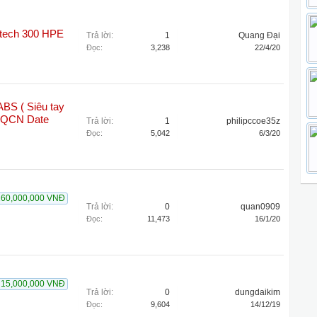
tech 300 HPE
Trả lời:
1
Quang Đại
Đọc:
3,238
22/4/20
BS ( Siêu tay
 HQCN Date
Trả lời:
1
philipccoe35z
Đọc:
5,042
6/3/20
260,000,000 VNĐ
Trả lời:
0
quan0909
Đọc:
11,473
16/1/20
15,000,000 VNĐ
Trả lời:
0
dungdaikim
Đọc:
9,604
14/12/19