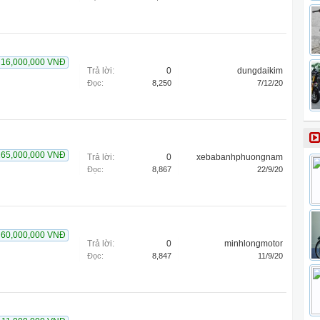
16,000,000 VNĐ
Trả lời:
0
dungdaikim
Đọc:
8,250
7/12/20
265,000,000 VNĐ
Trả lời:
0
xebabanhphuongnam
Đọc:
8,867
22/9/20
60,000,000 VNĐ
Trả lời:
0
minhlongmotor
Đọc:
8,847
11/9/20