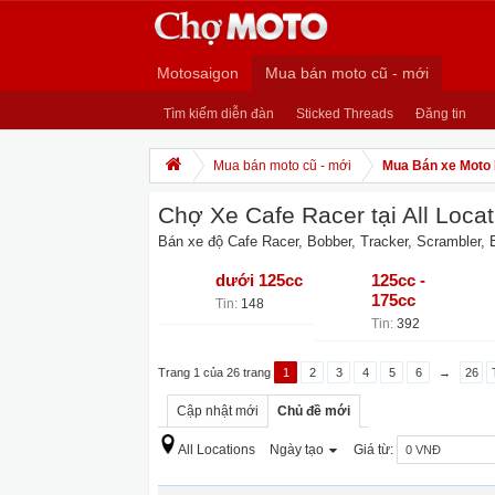
Motosaigon
Mua bán moto cũ - mới
Tìm kiếm diễn đàn
Sticked Threads
Đăng tin
Mua bán moto cũ - mới
Mua Bán xe Moto
Chợ Xe Cafe Racer tại All Locat
Bán xe độ Cafe Racer, Bobber, Tracker, Scrambler, B
dưới 125cc
125cc -
175cc
Tin:
148
Tin:
392
Trang 1 của 26 trang
1
2
3
4
5
6
→
26
Cập nhật mới
Chủ đề mới
All Locations
Ngày tạo
Giá từ: