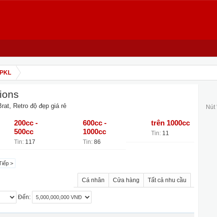
 PKL
ions
rat, Retro độ đẹp giá rẻ
Nút
200cc -
600cc -
trên 1000cc
500cc
1000cc
Tin:
11
Tin:
117
Tin:
86
Tiếp >
Cá nhân
Cửa hàng
Tất cả nhu cầu
Đến: