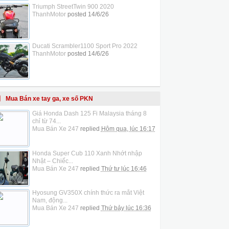
Triumph StreetTwin 900 2020
ThanhMotor
posted
14/6/26
Ducati Scrambler1100 Sport Pro 2022
ThanhMotor
posted
14/6/26
Mua Bán xe tay ga, xe số PKN
Giá Honda Dash 125 Fi Malaysia tháng 8
chỉ từ 74...
Mua Bán Xe 247
replied
Hôm qua, lúc 16:17
Honda Super Cub 110 Xanh Nhớt nhập
Nhật – Chiếc...
Mua Bán Xe 247
replied
Thứ tư lúc 16:46
Hyosung GV350X chính thức ra mắt Việt
Nam, động...
Mua Bán Xe 247
replied
Thứ bảy lúc 16:36