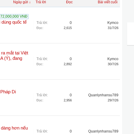
Ngày gửi ↓
Trả lời
Đọc
Bài viết cuối
72,000,000 VNĐ
 dùng quốc tế
Trả lời:
0
Kymco
Đọc:
2,615
31/7/26
 ra mắt tại Việt
A (Ý), đang
Trả lời:
0
Kymco
Đọc:
2,892
30/7/26
Pháp Di
Trả lời:
0
Quanlynhansu789
Đọc:
2,956
29/7/26
 dàng hơn nếu
Trả lời:
0
Quanlynhansu789