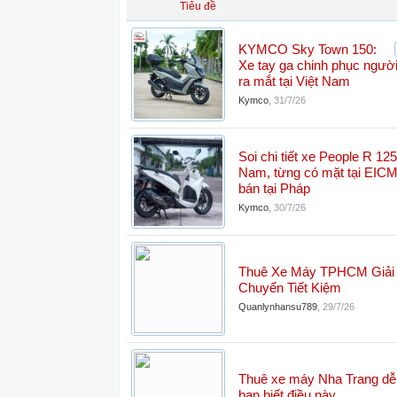
Tiêu đề
KYMCO Sky Town 150:
Xe tay ga chinh phục người
ra mắt tại Việt Nam
Kymco
,
31/7/26
Soi chi tiết xe People R 125
Nam, từng có mặt tại EICM
bán tại Pháp
Kymco
,
30/7/26
Thuê Xe Máy TPHCM Giải 
Chuyển Tiết Kiệm
Quanlynhansu789
,
29/7/26
Thuê xe máy Nha Trang dễ
bạn biết điều này