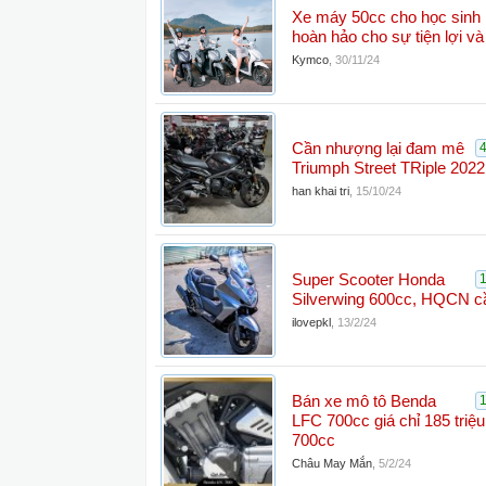
Xe máy 50cc cho học sinh
hoàn hảo cho sự tiện lợi và
Kymco
,
30/11/24
Cần nhượng lại đam mê
Triumph Street TRiple 202
han khai tri
,
15/10/24
Super Scooter Honda
Silverwing 600cc, HQCN c
ilovepkl
,
13/2/24
Bán xe mô tô Benda
LFC 700cc giá chỉ 185 triệ
700cc
Châu May Mắn
,
5/2/24