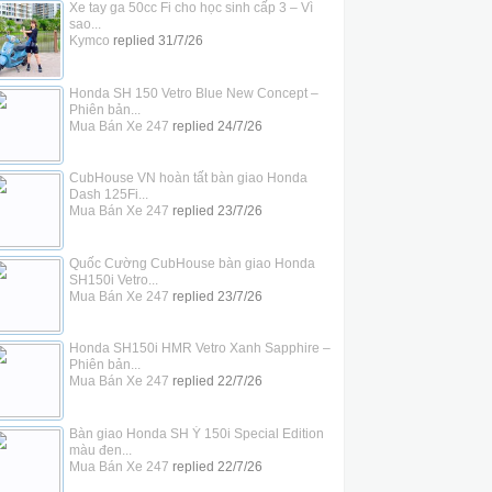
Xe tay ga 50cc Fi cho học sinh cấp 3 – Vì
sao...
Kymco
replied
31/7/26
Honda SH 150 Vetro Blue New Concept –
Phiên bản...
Mua Bán Xe 247
replied
24/7/26
CubHouse VN hoàn tất bàn giao Honda
Dash 125Fi...
Mua Bán Xe 247
replied
23/7/26
Quốc Cường CubHouse bàn giao Honda
SH150i Vetro...
Mua Bán Xe 247
replied
23/7/26
Honda SH150i HMR Vetro Xanh Sapphire –
Phiên bản...
Mua Bán Xe 247
replied
22/7/26
Bàn giao Honda SH Ý 150i Special Edition
màu đen...
Mua Bán Xe 247
replied
22/7/26