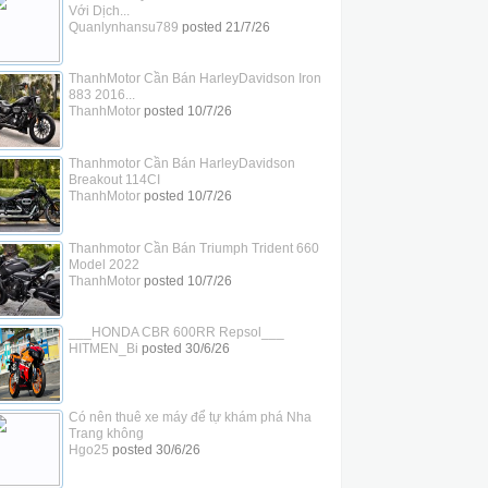
Với Dịch...
Quanlynhansu789
posted
21/7/26
ThanhMotor Cần Bán HarleyDavidson Iron
883 2016...
ThanhMotor
posted
10/7/26
Thanhmotor Cần Bán HarleyDavidson
Breakout 114CI
ThanhMotor
posted
10/7/26
Thanhmotor Cần Bán Triumph Trident 660
Model 2022
ThanhMotor
posted
10/7/26
___HONDA CBR 600RR Repsol___
HITMEN_Bi
posted
30/6/26
Có nên thuê xe máy để tự khám phá Nha
Trang không
Hgo25
posted
30/6/26