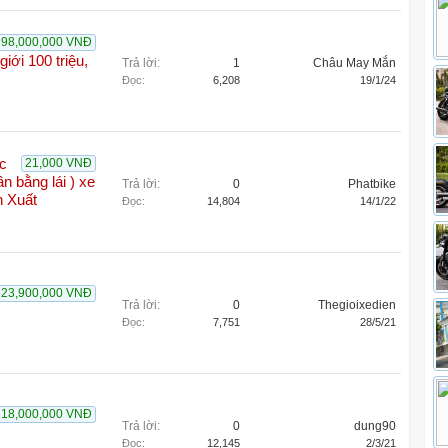
98,000,000 VNĐ
iới 100 triệu,
Trả lời:
1
Châu May Mắn
Đọc:
6,208
19/1/24
c
21,000 VNĐ
 bằng lái ) xe
Trả lời:
0
Phatbike
 Xuất
Đọc:
14,804
14/1/22
23,900,000 VNĐ
Trả lời:
0
Thegioixedien
Đọc:
7,751
28/5/21
18,000,000 VNĐ
Trả lời:
0
dung90
Đọc:
12,145
2/3/21