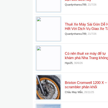
Quanlynhansu789
,
21/7/26
Thuê Xe Máy Sài Gòn Dễ 
Hết Với Dịch Vụ Giao Xe T
Quanlynhansu789
,
21/7/26
Có nên thuê xe máy để tự
khám phá Nha Trang khôn
Hgo25
,
30/6/26
Brixton Cromwell 1200 X –
scrambler phân khối
Châu May Mắn
,
26/11/25