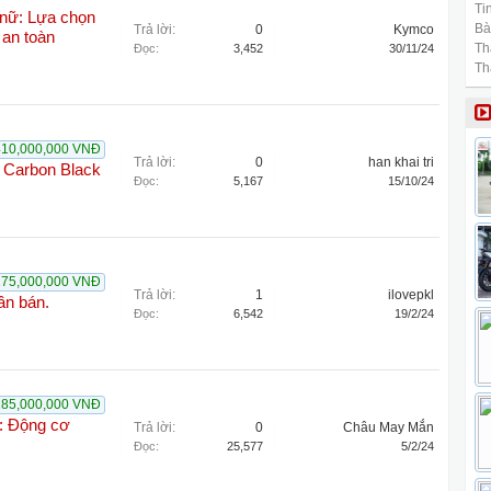
Tin
 nữ: Lựa chọn
Bài
Trả lời:
0
Kymco
 an toàn
Th
Đọc:
3,452
30/11/24
Th
410,000,000 VNĐ
Trả lời:
0
han khai tri
2 Carbon Black
Đọc:
5,167
15/10/24
175,000,000 VNĐ
Trả lời:
1
ilovepkl
ần bán.
Đọc:
6,542
19/2/24
185,000,000 VNĐ
u: Động cơ
Trả lời:
0
Châu May Mắn
Đọc:
25,577
5/2/24