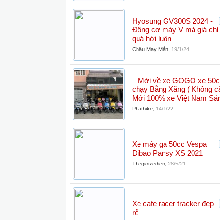
Hyosung GV300S 2024 -
Động cơ máy V mà giá chỉ g
quá hời luôn
Châu May Mắn
,
19/1/24
_ Mới về xe GOGO xe 50c
chạy Bằng Xăng ( Không cần
Mới 100% xe Việt Nam Sản
Phatbike
,
14/1/22
Xe máy ga 50cc Vespa
Dibao Pansy XS 2021
Thegioixedien
,
28/5/21
Xe cafe racer tracker đẹp
rẻ