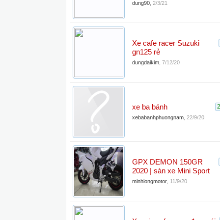
dung90
,
2/3/21
Xe cafe racer Suzuki
gn125 rẻ
dungdaikim
,
7/12/20
xe ba bánh
xebabanhphuongnam
,
22/9/20
GPX DEMON 150GR
2020 | sàn xe Mini Sport
minhlongmotor
,
11/9/20