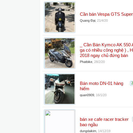
Cần bán Vespa GTS Super
Quang Đại
,
21/4/20
_ Cần Bán Kymco AK 550 A
ga có nhiều công nghệ ) ,
2018 ngay chủ đứng bán
Phatbike
,
28/2/20
Bán moto DN-01 hàng
hiếm
quan0909
,
16/1/20
bán xe cafe racer tracker
bao ngầu
dungdaikim
,
14/12/19