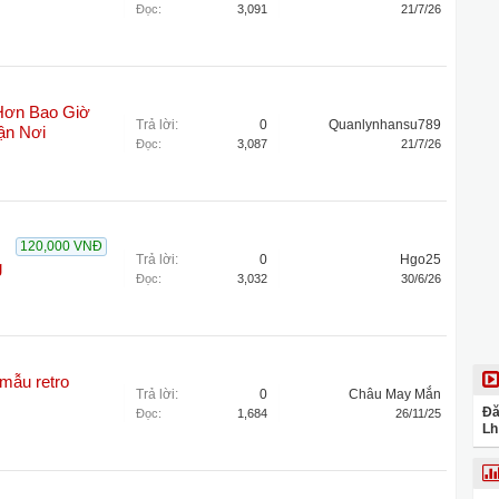
Đọc:
3,091
21/7/26
Hơn Bao Giờ
Trả lời:
0
Quanlynhansu789
ận Nơi
Đọc:
3,087
21/7/26
120,000 VNĐ
Trả lời:
0
Hgo25
g
Đọc:
3,032
30/6/26
 mẫu retro
Trả lời:
0
Châu May Mắn
Đă
Đọc:
1,684
26/11/25
Lh