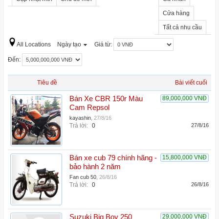
Cửa hàng
Tất cả nhu cầu
All Locations
Ngày tạo
Giá từ:
Đến:
Tiêu đề
Bài viết cuối
Bán Xe CBR 150r Màu
89,000,000 VNĐ
Cam Repsol
kayashin
,
27/8/16
Trả lời:
0
27/8/16
Bán xe cub 79 chính hãng -
15,800,000 VNĐ
bảo hành 2 năm
Fan cub 50
,
26/8/16
Trả lời:
0
26/8/16
Suzuki Big Boy 250
29,000,000 VNĐ