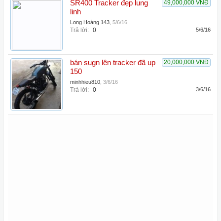
SR400 Tracker đẹp lung
49,000,000 VNĐ
linh
Long Hoàng 143
,
5/6/16
Trả lời:
0
5/6/16
bán sugn lên tracker đã up
20,000,000 VNĐ
150
minhhieu810
,
3/6/16
Trả lời:
0
3/6/16