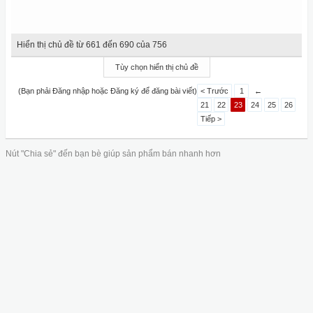
Hiển thị chủ đề từ 661 đến 690 của 756
Tùy chọn hiển thị chủ đề
(Bạn phải Đăng nhập hoặc Đăng ký để đăng bài viết)
< Trước
1
←
21
22
23
24
25
26
Tiếp >
Nút "Chia sẻ" đến bạn bè giúp sản phẩm bán nhanh hơn