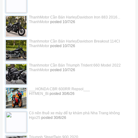
ThanhMotor Cần Bán HarleyDavidson Iron 883 2016...
ThanhMotor
posted
10/7/26
Thanhmotor Cần Bán HarleyDavidson Breakout 114CI
ThanhMotor
posted
10/7/26
Thanhmotor Cần Bán Triumph Trident 660 Model 2022
ThanhMotor
posted
10/7/26
___HONDA CBR 600RR Repsol___
HITMEN_Bi
posted
30/6/26
Có nên thuê xe máy để tự khám phá Nha Trang không
Hgo25
posted
30/6/26
Triumph StreetTwin 900 2020