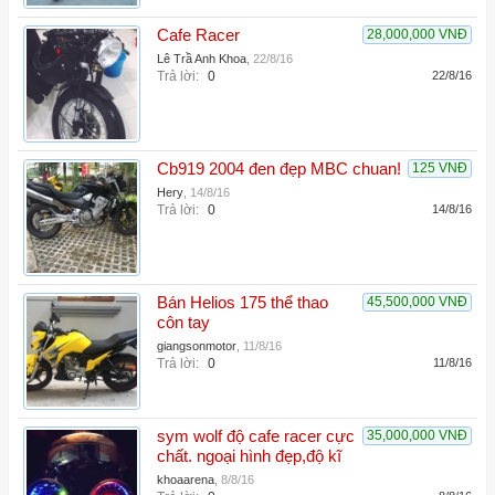
Cafe Racer
28,000,000 VNĐ
Lê Trầ Anh Khoa
,
22/8/16
Trả lời:
0
22/8/16
Cb919 2004 đen đẹp MBC chuan!
125 VNĐ
Hery
,
14/8/16
Trả lời:
0
14/8/16
Bán Helios 175 thể thao
45,500,000 VNĐ
côn tay
giangsonmotor
,
11/8/16
Trả lời:
0
11/8/16
sym wolf độ cafe racer cực
35,000,000 VNĐ
chất. ngoại hình đẹp,độ kĩ
khoaarena
,
8/8/16