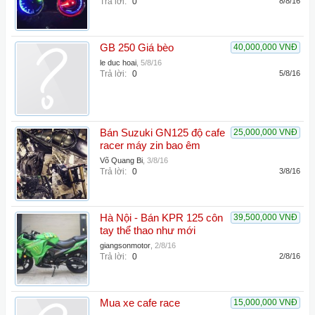
Trả lời:
0
8/8/16
GB 250 Giá bèo
40,000,000 VNĐ
le duc hoai
,
5/8/16
Trả lời:
0
5/8/16
Bán Suzuki GN125 độ cafe
25,000,000 VNĐ
racer máy zin bao êm
Võ Quang Bi
,
3/8/16
Trả lời:
0
3/8/16
Hà Nội - Bán KPR 125 côn
39,500,000 VNĐ
tay thể thao như mới
giangsonmotor
,
2/8/16
Trả lời:
0
2/8/16
Mua xe cafe race
15,000,000 VNĐ