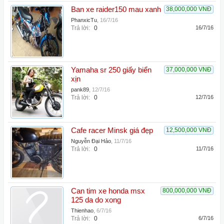
Ban xe raider150 mau xanh
38,000,000 VNĐ
PhanxicTu
,
16/7/16
Trả lời:
0
16/7/16
Yamaha sr 250 giấy biển
37,000,000 VNĐ
xịn
pank89
,
12/7/16
Trả lời:
0
12/7/16
Cafe racer Minsk giá đẹp
12,500,000 VNĐ
Nguyễn Đại Hảo
,
11/7/16
Trả lời:
0
11/7/16
Can tim xe honda msx
800,000,000 VNĐ
125 da do xong
Thienhao
,
6/7/16
Trả lời:
0
6/7/16