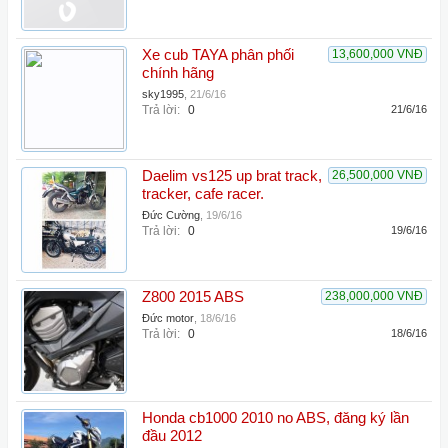
Xe cub TAYA phân phối
13,600,000 VNĐ
chính hãng
sky1995
,
21/6/16
Trả lời:
0
21/6/16
Daelim vs125 up brat track,
26,500,000 VNĐ
tracker, cafe racer.
Đức Cường
,
19/6/16
Trả lời:
0
19/6/16
Z800 2015 ABS
238,000,000 VNĐ
Đức motor
,
18/6/16
Trả lời:
0
18/6/16
Honda cb1000 2010 no ABS, đăng ký lần
đầu 2012