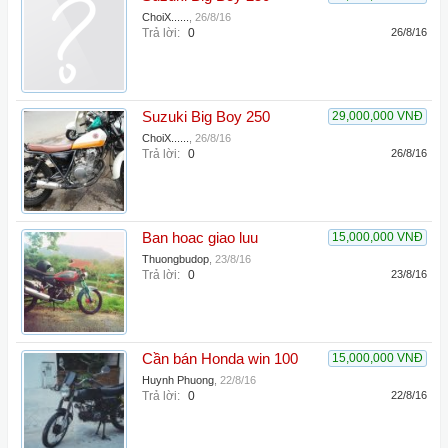
ChoiX......
,
26/8/16
Trả lời:
0
26/8/16
Suzuki Big Boy 250
29,000,000 VNĐ
ChoiX......
,
26/8/16
Trả lời:
0
26/8/16
Ban hoac giao luu
15,000,000 VNĐ
Thuongbudop
,
23/8/16
Trả lời:
0
23/8/16
Cần bán Honda win 100
15,000,000 VNĐ
Huynh Phuong
,
22/8/16
Trả lời:
0
22/8/16