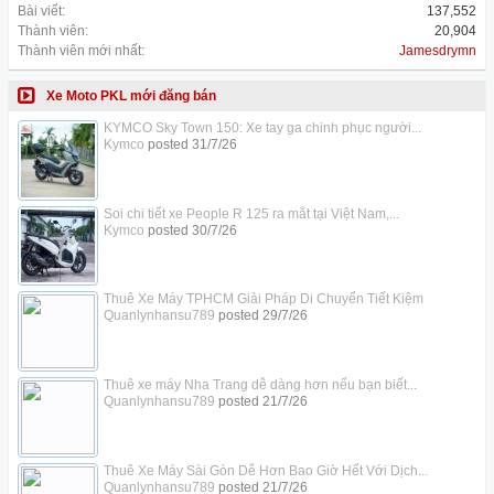
Bài viết:
137,552
Thành viên:
20,904
Thành viên mới nhất:
Jamesdrymn
Xe Moto PKL mới đăng bán
KYMCO Sky Town 150: Xe tay ga chinh phục người...
Kymco
posted
31/7/26
Soi chi tiết xe People R 125 ra mắt tại Việt Nam,...
Kymco
posted
30/7/26
Thuê Xe Máy TPHCM Giải Pháp Di Chuyển Tiết Kiệm
Quanlynhansu789
posted
29/7/26
Thuê xe máy Nha Trang dễ dàng hơn nếu bạn biết...
Quanlynhansu789
posted
21/7/26
Thuê Xe Máy Sài Gòn Dễ Hơn Bao Giờ Hết Với Dịch...
Quanlynhansu789
posted
21/7/26