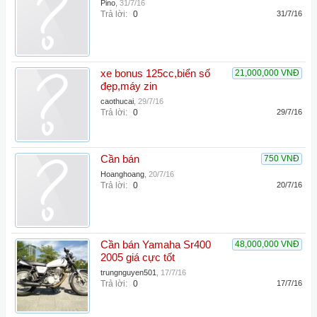
Pino
,
31/7/16
Trả lời:
0
31/7/16
xe bonus 125cc,biển số
21,000,000 VNĐ
đẹp,máy zin
caothucai
,
29/7/16
Trả lời:
0
29/7/16
Cần bán
750 VNĐ
Hoanghoang
,
20/7/16
Trả lời:
0
20/7/16
Cần bán Yamaha Sr400
48,000,000 VNĐ
2005 giá cực tốt
trungnguyen501
,
17/7/16
Trả lời:
0
17/7/16