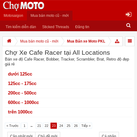
Motosaigon
Mua bán moto cũ - mới
Tìm kiếm diễn đàn
Sticked Threads
Đăng tin
Mua bán moto cũ - mới
Mua Bán xe Moto PKL
Chợ Xe Cafe Racer tại All Locations
Bán xe độ Cafe Racer, Bobber, Tracker, Scrambler, Brat, Retro độ đẹp
giá rẻ
dưới 125cc
125cc - 175cc
200cc - 500cc
600cc - 1000cc
trên 1000cc
< Trước
1
←
21
22
23
24
25
26
Tiếp >
Cập nhật mới
Chủ đề mới
Cá nhân