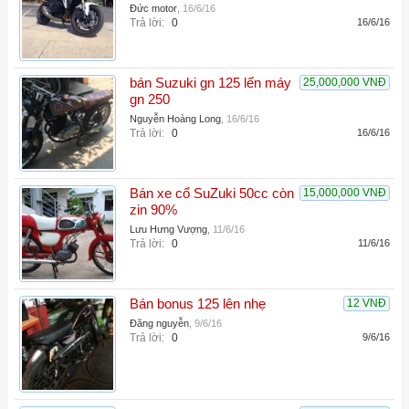
Đức motor
,
16/6/16
Trả lời:
0
16/6/16
bán Suzuki gn 125 lến máy
25,000,000 VNĐ
gn 250
Nguyễn Hoàng Long
,
16/6/16
Trả lời:
0
16/6/16
Bán xe cổ SuZuki 50cc còn
15,000,000 VNĐ
zin 90%
Lưu Hưng Vượng
,
11/6/16
Trả lời:
0
11/6/16
Bán bonus 125 lên nhẹ
12 VNĐ
Đăng nguyễn
,
9/6/16
Trả lời:
0
9/6/16