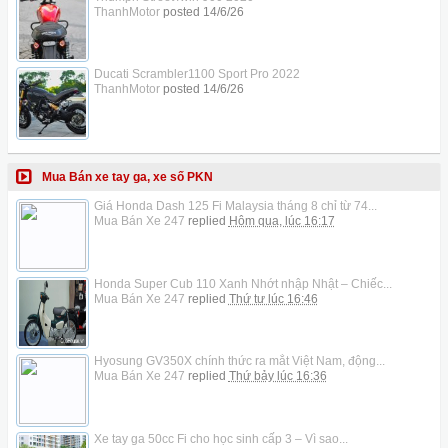
ThanhMotor
posted
14/6/26
Ducati Scrambler1100 Sport Pro 2022
ThanhMotor
posted
14/6/26
Mua Bán xe tay ga, xe số PKN
Giá Honda Dash 125 Fi Malaysia tháng 8 chỉ từ 74...
Mua Bán Xe 247
replied
Hôm qua, lúc 16:17
Honda Super Cub 110 Xanh Nhớt nhập Nhật – Chiếc...
Mua Bán Xe 247
replied
Thứ tư lúc 16:46
Hyosung GV350X chính thức ra mắt Việt Nam, động...
Mua Bán Xe 247
replied
Thứ bảy lúc 16:36
Xe tay ga 50cc Fi cho học sinh cấp 3 – Vì sao...