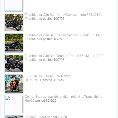
ThanhMotor Cần Bán HarleyDavidson Iron 883 2016...
ThanhMotor
posted
10/7/26
Thanhmotor Cần Bán HarleyDavidson Breakout 114CI
ThanhMotor
posted
10/7/26
Thanhmotor Cần Bán Triumph Trident 660 Model 2022
ThanhMotor
posted
10/7/26
___HONDA CBR 600RR Repsol___
HITMEN_Bi
posted
30/6/26
Có nên thuê xe máy để tự khám phá Nha Trang không
Hgo25
posted
30/6/26
Triumph StreetTwin 900 2020