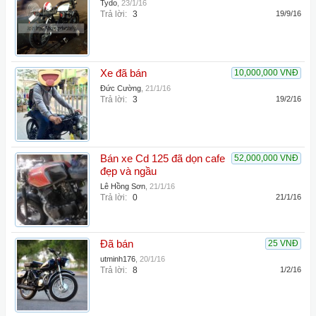
Tydo
,
23/1/16
Trả lời:
3
19/9/16
Xe đã bán
10,000,000 VNĐ
Đức Cường
,
21/1/16
Trả lời:
3
19/2/16
Bán xe Cd 125 đã dọn cafe
52,000,000 VNĐ
đẹp và ngầu
Lê Hồng Sơn
,
21/1/16
Trả lời:
0
21/1/16
Đã bán
25 VNĐ
utminh176
,
20/1/16
Trả lời:
8
1/2/16