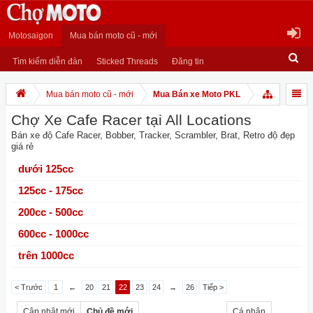
Motosaigon
Mua bán moto cũ - mới
Tìm kiếm diễn đàn
Sticked Threads
Đăng tin
Mua bán moto cũ - mới
Mua Bán xe Moto PKL
Chợ Xe Cafe Racer tại All Locations
Bán xe độ Cafe Racer, Bobber, Tracker, Scrambler, Brat, Retro độ đẹp
giá rẻ
dưới 125cc
125cc - 175cc
200cc - 500cc
600cc - 1000cc
trên 1000cc
< Trước
1
←
20
21
22
23
24
→
26
Tiếp >
Cập nhật mới
Chủ đề mới
Cá nhân