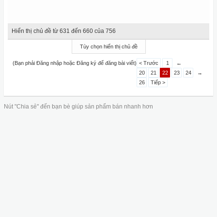
Hiển thị chủ đề từ 631 đến 660 của 756
Tùy chọn hiển thị chủ đề
(Bạn phải Đăng nhập hoặc Đăng ký để đăng bài viết)
< Trước
1
←
20
21
22
23
24
→
26
Tiếp >
Nút "Chia sẻ" đến bạn bè giúp sản phẩm bán nhanh hơn