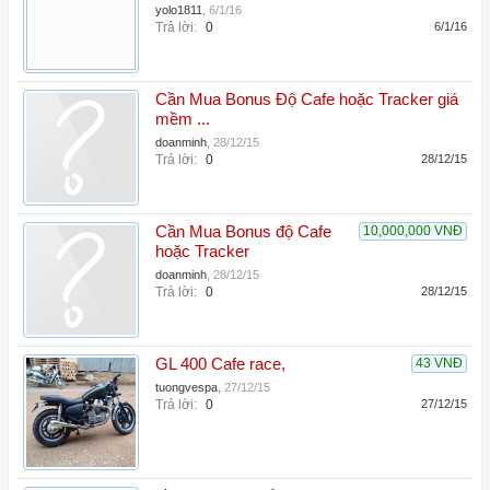
yolo1811
,
6/1/16
Trả lời:
0
6/1/16
Cần Mua Bonus Độ Cafe hoặc Tracker giá
mềm ...
doanminh
,
28/12/15
Trả lời:
0
28/12/15
Cần Mua Bonus độ Cafe
10,000,000 VNĐ
hoặc Tracker
doanminh
,
28/12/15
Trả lời:
0
28/12/15
GL 400 Cafe race,
43 VNĐ
tuongvespa
,
27/12/15
Trả lời:
0
27/12/15