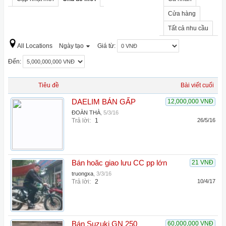
Cửa hàng
Tất cả nhu cầu
All Locations
Ngày tạo
Giá từ:
Đến:
Tiêu đề
Bài viết cuối
DAELIM BÁN GẤP
12,000,000 VNĐ
ĐOÀN THÀ
,
5/3/16
Trả lời:
1
26/5/16
Bán hoăc giao lưu CC pp lớn
21 VNĐ
truongxa
,
3/3/16
Trả lời:
2
10/4/17
Bán Suzuki GN 250
60,000,000 VNĐ