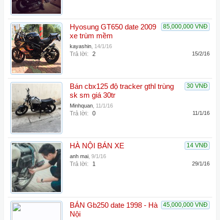
H️yosung GT650 date 2009
85,000,000 VNĐ
xe trùm mềm
kayashin
,
14/1/16
Trả lời:
2
15/2/16
Bán cbx125 độ tracker gthl trùng
30 VNĐ
sk sm giá 30tr
Minhquan
,
11/1/16
Trả lời:
0
11/1/16
HÀ NỘI BÁN XE
14 VNĐ
anh mai
,
9/1/16
Trả lời:
1
29/1/16
BÁN Gb250 date 1998 - Hà
45,000,000 VNĐ
Nội