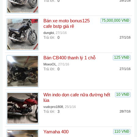
Trả lời:
0
28/1/16
Bán xe moto bonus125
75,000,000 VNĐ
cafe bstp giá rẽ
dungloi
,
27/1/16
Trả lời:
0
27/1/16
Bán CB400 thanh lý 1 chỗ
125 VNĐ
MoeoOL
,
27/1/16
Trả lời:
0
27/1/16
Win indo dọn cafe nữa đường hết
10 VNĐ
lúa
vudcpro1808
,
25/1/16
Trả lời:
3
28/7/16
Yamaha 400
110 VNĐ