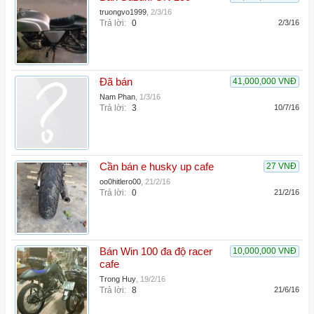
truongvo1999
,
2/3/16
Trả lời:
0
2/3/16
Đã bán
41,000,000 VNĐ
Nam Phan
,
1/3/16
Trả lời:
3
10/7/16
Cần bán e husky up cafe
27 VNĐ
oo0hitlero00
,
21/2/16
Trả lời:
0
21/2/16
Bán Win 100 đa độ racer
10,000,000 VNĐ
cafe
Trong Huy
,
19/2/16
Trả lời:
8
21/6/16