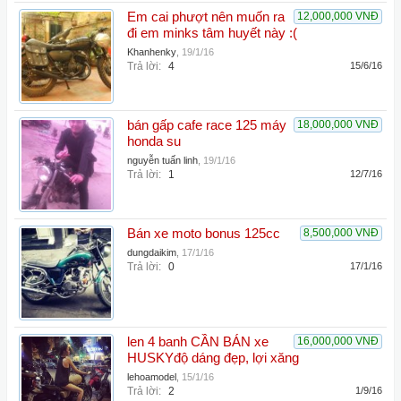
Em cai phượt nên muốn ra
12,000,000 VNĐ
đi em minks tâm huyết này :(
Khanhenky
,
19/1/16
Trả lời:
4
15/6/16
bán gấp cafe race 125 máy
18,000,000 VNĐ
honda su
nguyễn tuấn linh
,
19/1/16
Trả lời:
1
12/7/16
Bán xe moto bonus 125cc
8,500,000 VNĐ
dungdaikim
,
17/1/16
Trả lời:
0
17/1/16
len 4 banh CẦN BÁN xe
16,000,000 VNĐ
HUSKYđộ dáng đẹp, lợi xăng
lehoamodel
,
15/1/16
Trả lời:
2
1/9/16