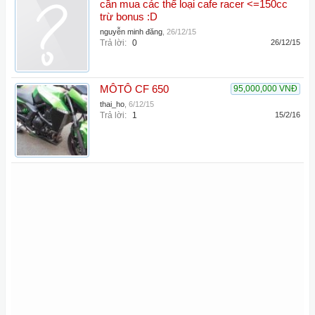
cần mua các thể loại cafe racer <=150cc
trừ bonus :D
nguyễn minh đăng
,
26/12/15
Trả lời:
0
26/12/15
MÔTÔ CF 650
95,000,000 VNĐ
thai_ho
,
6/12/15
Trả lời:
1
15/2/16