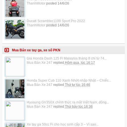
ThanhMotor
posted
14/6/26
Ducati Scrambler1100 Sport Pro 2022
ThanhMotor
posted
14/6/26
Mua Bán xe tay ga, xe số PKN
Giá Honda Dash 125 Fi Malaysia tháng 8 chỉ từ 74...
Mua Bán Xe 247
replied
Hôm qua, lúc 16:17
Honda Super Cub 110 Xanh Nhớt nhập Nhật – Chiếc...
Mua Bán Xe 247
replied
Thứ tư lúc 16:46
Hyosung GV350X chính thức ra mắt Việt Nam, động...
Mua Bán Xe 247
replied
Thứ bảy lúc 16:36
Xe tay ga 50cc Fi cho học sinh cấp 3 – Vì sao...