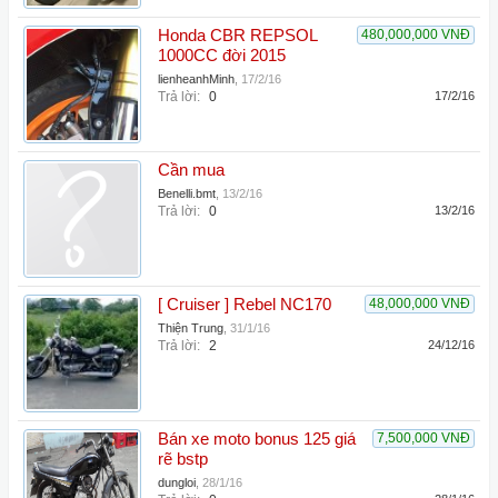
Honda CBR REPSOL
480,000,000 VNĐ
1000CC đời 2015
lienheanhMinh
,
17/2/16
Trả lời:
0
17/2/16
Cần mua
Benelli.bmt
,
13/2/16
Trả lời:
0
13/2/16
[ Cruiser ] Rebel NC170
48,000,000 VNĐ
Thiện Trung
,
31/1/16
Trả lời:
2
24/12/16
Bán xe moto bonus 125 giá
7,500,000 VNĐ
rẽ bstp
dungloi
,
28/1/16