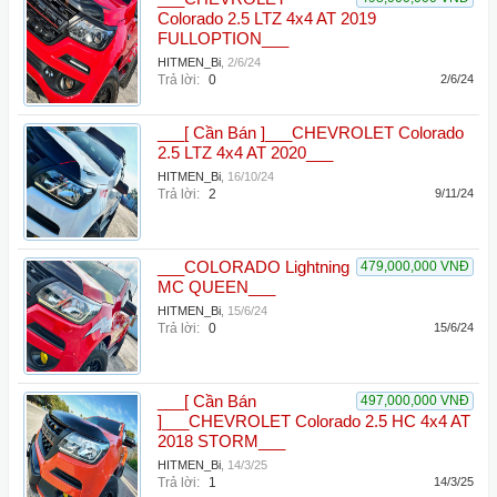
Colorado 2.5 LTZ 4x4 AT 2019
FULLOPTION___
HITMEN_Bi
,
2/6/24
Trả lời:
0
2/6/24
___[ Cần Bán ]___CHEVROLET Colorado
2.5 LTZ 4x4 AT 2020___
HITMEN_Bi
,
16/10/24
Trả lời:
2
9/11/24
___COLORADO Lightning
479,000,000 VNĐ
MC QUEEN___
HITMEN_Bi
,
15/6/24
Trả lời:
0
15/6/24
___[ Cần Bán
497,000,000 VNĐ
]___CHEVROLET Colorado 2.5 HC 4x4 AT
2018 STORM___
HITMEN_Bi
,
14/3/25
Trả lời:
1
14/3/25