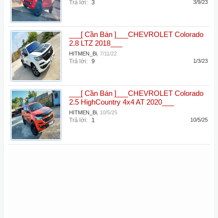
Trả lời:
3
3/9/23
___[ Cần Bán ]___CHEVROLET Colorado
2.8 LTZ 2018___
HITMEN_Bi
,
7/11/22
Trả lời:
9
1/3/23
___[ Cần Bán ]___CHEVROLET Colorado
2.5 HighCountry 4x4 AT 2020___
HITMEN_Bi
,
10/5/25
Trả lời:
1
10/5/25