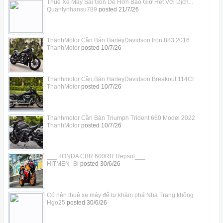
Thuê Xe Máy Sài Gòn Dễ Hơn Bao Giờ Hết Với Dịch...
Quanlynhansu789
posted
21/7/26
ThanhMotor Cần Bán HarleyDavidson Iron 883 2016...
ThanhMotor
posted
10/7/26
Thanhmotor Cần Bán HarleyDavidson Breakout 114CI
ThanhMotor
posted
10/7/26
Thanhmotor Cần Bán Triumph Trident 660 Model 2022
ThanhMotor
posted
10/7/26
___HONDA CBR 600RR Repsol___
HITMEN_Bi
posted
30/6/26
Có nên thuê xe máy để tự khám phá Nha Trang không
Hgo25
posted
30/6/26