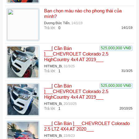
Bạn chọn màu nào cho phong thái của
mình?
Dương Đức Tiến
,
14/1/19
Trả lời:
0
14/1/19
___[ Cần Bán
525,000,000 VNĐ
]___CHEVROLET Colorado 2.5
HighCountry 4x4 AT 2019___
HITMEN_Bi
,
31/3/25
Trả lời:
1
31/3/25
___[ Cần Bán
525,000,000 VNĐ
]___CHEVROLET Colorado 2.5
HighCountry 4x4 AT 2019___
HITMEN_Bi
,
20/10/25
Trả lời:
1
20/10/25
___[ Cần Bán ]___CHEVROLET Colorado
2.5 LTZ 4X4 AT 2020___
HITMEN_Bi
,
22/8/23