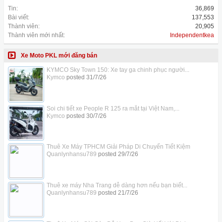
Tin:
36,869
Bài viết:
137,553
Thành viên:
20,905
Thành viên mới nhất:
Independentkea
Xe Moto PKL mới đăng bán
KYMCO Sky Town 150: Xe tay ga chinh phục người...
Kymco
posted
31/7/26
Soi chi tiết xe People R 125 ra mắt tại Việt Nam,...
Kymco
posted
30/7/26
Thuê Xe Máy TPHCM Giải Pháp Di Chuyển Tiết Kiệm
Quanlynhansu789
posted
29/7/26
Thuê xe máy Nha Trang dễ dàng hơn nếu bạn biết...
Quanlynhansu789
posted
21/7/26