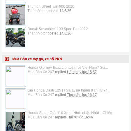
Triumph StreetTwin 900 2020
ThanhMotor
posted
14/6/26
Ducati Scrambler1100 Sport Pro 2022
ThanhMotor
posted
14/6/26
Mua Bán xe tay ga, xe số PKN
Honda Giorno+ Buzz Lightyear về Việt Nam? Giá...
Mua Bán Xe 247
replied
Hôm nay lúc 15:57
Giá Honda Dash 125 Fi Malaysia tháng 8 chỉ từ 74...
Mua Bán Xe 247
replied
Thứ năm lúc 16:17
Honda Super Cub 110 Xanh Nhớt nhập Nhật – Chiếc...
Mua Bán Xe 247
replied
Thứ tư lúc 16:46