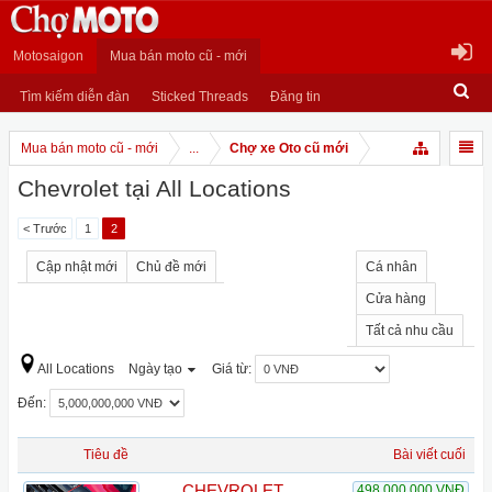
Motosaigon
Mua bán moto cũ - mới
Tìm kiếm diễn đàn
Sticked Threads
Đăng tin
Mua bán moto cũ - mới
...
Chợ xe Oto cũ mới
Chevrolet tại All Locations
< Trước
1
2
Cập nhật mới
Chủ đề mới
Cá nhân
Cửa hàng
Tất cả nhu cầu
All Locations
Ngày tạo
Giá từ:
Đến:
Tiêu đề
Bài viết cuối
___CHEVROLET
498,000,000 VNĐ