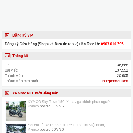
Đăng ký VIP
Đăng ký Cửa Hàng (Shop) và Đưa tin rao vặt lên Top: Lh:
0903.010.795
Thống kê
Tin:
36,868
Bài viết:
137,552
Thành viên:
20,905
Thành viên mới nhất:
Independentkea
Xe Moto PKL mới đăng bán
KYMCO Sky Town 150: Xe tay ga chinh phục người...
Kymco
posted
31/7/26
Soi chi tiết xe People R 125 ra mắt tại Việt Nam,...
Kymco
posted
30/7/26