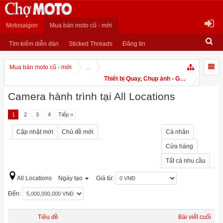
Motosaigon
Mua bán moto cũ - mới
Tìm kiếm diễn đàn
Sticked Threads
Đăng tin
Mua bán moto cũ - mới
...
Thiết bị Quay, Chụp ảnh - GPS
Camera hành trình tại All Locations
1
2
3
4
Tiếp >
Cập nhật mới
Chủ đề mới
Cá nhân
Cửa hàng
Tất cả nhu cầu
All Locations
Ngày tạo
Giá từ:
Đến:
Tiêu đề
Bài viết cuối