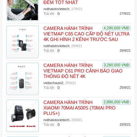
ĐÊM TỐT NHẤT
noithatotoviettech
,
27/9/21
Trả lời:
0
27/9/21
CAMERA HÀNH TRÌNH
4,290,000 VNĐ
VIETMAP C65 CAO CẤP ĐỘ NÉT ULTRA
4K GHI HÌNH 2 KÊNH TRƯỚC SAU
noithatotoviettech
,
26/9/21
Trả lời:
0
26/9/21
CAMERA HÀNH TRÌNH
3,280,000 VNĐ
VIETMAP C61 PRO CẢNH BÁO GIAO
THÔNG ĐỘ NÉT 4K
viettechauto2
,
25/9/21
Trả lời:
0
25/9/21
CAMERA HÀNH TRÌNH
2,890,000 VNĐ
XIAOMI 70MAI A500S (70MAI PRO
PLUS+)
noithatotoviettech
,
25/9/21
Trả lời:
0
25/9/21