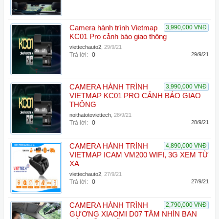
Camera hành trình Vietmap
3,990,000 VNĐ
KC01 Pro cảnh báo giao thông
viettechauto2
,
29/9/21
Trả lời:
0
29/9/21
CAMERA HÀNH TRÌNH
3,990,000 VNĐ
VIETMAP KC01 PRO CẢNH BÁO GIAO
THÔNG
noithatotoviettech
,
28/9/21
Trả lời:
0
28/9/21
CAMERA HÀNH TRÌNH
4,890,000 VNĐ
VIETMAP ICAM VM200 WIFI, 3G XEM TỪ
XA
viettechauto2
,
27/9/21
Trả lời:
0
27/9/21
CAMERA HÀNH TRÌNH
2,790,000 VNĐ
GƯƠNG XIAOMI D07 TẦM NHÌN BAN