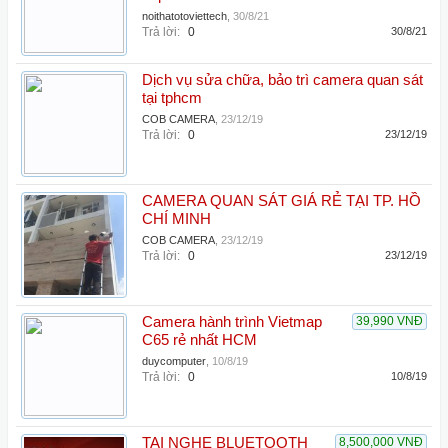
noithatotoviettech
,
30/8/21
Trả lời:
0
30/8/21
Dịch vụ sửa chữa, bảo trì camera quan sát
tại tphcm
COB CAMERA
,
23/12/19
Trả lời:
0
23/12/19
CAMERA QUAN SÁT GIÁ RẺ TẠI TP. HỒ
CHÍ MINH
COB CAMERA
,
23/12/19
Trả lời:
0
23/12/19
Camera hành trình Vietmap
39,990 VNĐ
C65 rẻ nhất HCM
duycomputer
,
10/8/19
Trả lời:
0
10/8/19
TAI NGHE BLUETOOTH
8,500,000 VNĐ