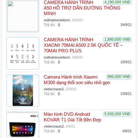
CAMERA HÀNH TRÌNH
4,190,000 VNĐ
A50 HỖ TRỢ DẪN ĐƯỜNG THÔNG
MINH
noithatotoviettech
,
24/9/21
Trả lời:
0
24/9/21
CAMERA HÀNH TRÌNH
1,880,000 VNĐ
XIAOMI 70MAI A500 2.5K QUỐC TẾ –
70MAI PRO PLUS
noithatotoviettech
,
23/9/21
Trả lời:
0
23/9/21
Camera Hành trình Xiaomi
990,000 VNĐ
M300 dạng thổi son siêu nhỏ gọn
viettechauto2
,
23/9/21
Trả lời:
0
23/9/21
Màn hình DVD Android
5,500,000 VNĐ
KOVAR T1 Giá Tốt Bền Đẹp
viettechauto2
,
4/9/21
Trả lời:
0
4/9/21