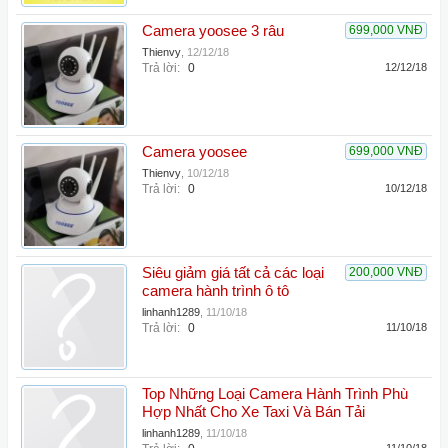
Camera yoosee 3 râu
699,000 VNĐ
Thienvy
,
12/12/18
Trả lời:
0
12/12/18
Camera yoosee
699,000 VNĐ
Thienvy
,
10/12/18
Trả lời:
0
10/12/18
Siêu giảm giá tất cả các loại
200,000 VNĐ
camera hành trình ô tô
linhanh1289
,
11/10/18
Trả lời:
0
11/10/18
Top Những Loại Camera Hành Trình Phù
Hợp Nhất Cho Xe Taxi Và Bán Tải
linhanh1289
,
11/10/18