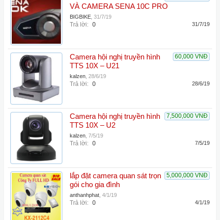
VÀ CAMERA SENA 10C PRO
BIGBIKE
,
31/7/19
Trả lời:
0
31/7/19
Camera hội nghị truyền hình
60,000 VNĐ
TTS 10X – U21
kalzen
,
28/6/19
Trả lời:
0
28/6/19
Camera hội nghị truyền hình
7,500,000 VNĐ
TTS 10X – U2
kalzen
,
7/5/19
Trả lời:
0
7/5/19
lắp đặt camera quan sát trọn
5,000,000 VNĐ
gói cho gia đình
anthanhphat
,
4/1/19
Trả lời:
0
4/1/19