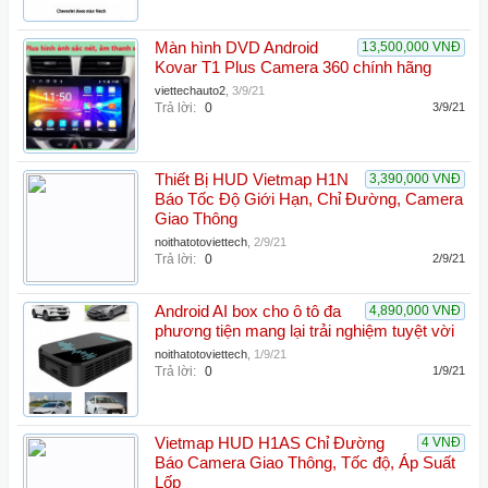
Màn hình DVD Android
13,500,000 VNĐ
Kovar T1 Plus Camera 360 chính hãng
viettechauto2
,
3/9/21
Trả lời:
0
3/9/21
Thiết Bị HUD Vietmap H1N
3,390,000 VNĐ
Báo Tốc Độ Giới Hạn, Chỉ Đường, Camera
Giao Thông
noithatotoviettech
,
2/9/21
Trả lời:
0
2/9/21
Android AI box cho ô tô đa
4,890,000 VNĐ
phương tiện mang lại trải nghiệm tuyệt vời
noithatotoviettech
,
1/9/21
Trả lời:
0
1/9/21
Vietmap HUD H1AS Chỉ Đường
4 VNĐ
Báo Camera Giao Thông, Tốc độ, Áp Suất
Lốp