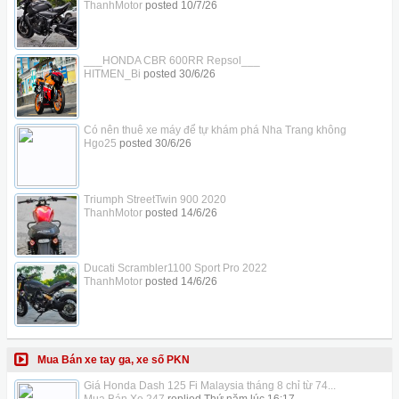
ThanhMotor
posted
10/7/26
___HONDA CBR 600RR Repsol___
HITMEN_Bi
posted
30/6/26
Có nên thuê xe máy để tự khám phá Nha Trang không
Hgo25
posted
30/6/26
Triumph StreetTwin 900 2020
ThanhMotor
posted
14/6/26
Ducati Scrambler1100 Sport Pro 2022
ThanhMotor
posted
14/6/26
Mua Bán xe tay ga, xe số PKN
Giá Honda Dash 125 Fi Malaysia tháng 8 chỉ từ 74...
Mua Bán Xe 247
replied
Thứ năm lúc 16:17