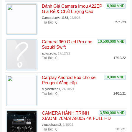
Đánh Giá Camera Imou A22EP
6,900 VNĐ
Giá Rẻ & Chất Lượng Cao
CameraLeVo 1133
,
27/5/23
Trả lời:
0
27/5/23
Camera 360 Oled Pro cho
10,500,000 VNĐ
Suzuki Swift
autoxeoto
,
17/12/22
Trả lời:
0
17/12/22
Carplay Android Box cho xe
10,000 VNĐ
Peugeot đẳng cấp
duyviettech1
,
24/10/21
Trả lời:
0
24/10/21
CAMERA HÀNH TRÌNH
3,590,000 VNĐ
XIAOMI 70MAI A800S 4K FULL HD
viettechauto2
,
1/10/21
Trả lời:
0
1/10/21