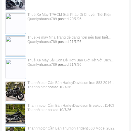
Thuê Xe Máy TPHCM Giải Pháp Di Chuyển Tiết Kiệm
Quanlynhansu789
posted
29/7/26
Thuê xe máy Nha Trang dễ dàng hơn nếu bạn biết...
Quanlynhansu789
posted
21/7/26
Thuê Xe Máy Sài Gòn Dễ Hơn Bao Giờ Hết Với Dịch...
Quanlynhansu789
posted
21/7/26
ThanhMotor Cần Bán HarleyDavidson Iron 883 2016...
ThanhMotor
posted
10/7/26
Thanhmotor Cần Bán HarleyDavidson Breakout 114CI
ThanhMotor
posted
10/7/26
Thanhmotor Cần Bán Triumph Trident 660 Model 2022