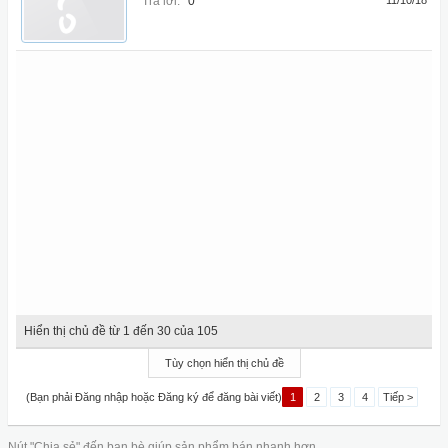
Trả lời:
0
11/10/18
Hiển thị chủ đề từ 1 đến 30 của 105
Tùy chọn hiển thị chủ đề
(Bạn phải Đăng nhập hoặc Đăng ký để đăng bài viết)
1
2
3
4
Tiếp >
Nút "Chia sẻ" đến bạn bè giúp sản phẩm bán nhanh hơn