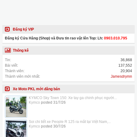
Đăng ký VIP
Đăng ký Cửa Hàng (Shop) và Đưa tin rao vặt lên Top: Lh:
0903.010.795
Thống kê
Tin:
36,868
Bài viết:
137,552
Thành viên:
20,904
Thành viên mới nhất:
Jamesdrymn
Xe Moto PKL mới đăng bán
KYMCO Sky Town 150: Xe tay ga chinh phục người...
Kymco
posted
31/7/26
Soi chi tiết xe People R 125 ra mắt tại Việt Nam,...
Kymco
posted
30/7/26