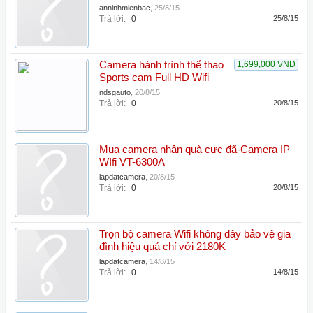
anninhmienbac
,
25/8/15
Trả lời:
0
25/8/15
Camera hành trình thể thao
1,699,000 VNĐ
Sports cam Full HD Wifi
ndsgauto
,
20/8/15
Trả lời:
0
20/8/15
Mua camera nhận quà cực đã-Camera IP
WIfi VT-6300A
lapdatcamera
,
20/8/15
Trả lời:
0
20/8/15
Trọn bộ camera Wifi không dây bảo vệ gia
đình hiệu quả chỉ với 2180K
lapdatcamera
,
14/8/15
Trả lời:
0
14/8/15