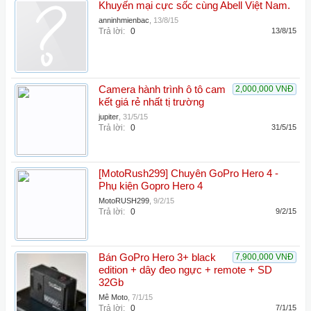
Khuyến mại cực sốc cùng Abell Việt Nam.
anninhmienbac
,
13/8/15
Trả lời:
0
13/8/15
Camera hành trình ô tô cam
2,000,000 VNĐ
kết giá rẻ nhất tị trường
jupiter
,
31/5/15
Trả lời:
0
31/5/15
[MotoRush299] Chuyên GoPro Hero 4 -
Phụ kiện Gopro Hero 4
MotoRUSH299
,
9/2/15
Trả lời:
0
9/2/15
Bán GoPro Hero 3+ black
7,900,000 VNĐ
edition + dây đeo ngực + remote + SD
32Gb
Mê Moto
,
7/1/15
Trả lời:
0
7/1/15