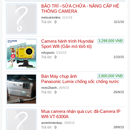
BẢO TRÌ –SỬA CHỮA - NÂNG CẤP HỆ
THỐNG CAMERA
metsukionline
,
11/1/16
Trả lời:
0
11/1/16
Camera hành trình Huyndai
3,299,000 VNĐ
Sport Wifi (Gắn mô tô/ô tô)
ndsgauto
,
1/10/15
Trả lời:
0
1/10/15
Bán Máy chụp ảnh
2,800,000 VNĐ
Panasonic Lumix chống sốc chống nước
moto2banh
,
26/9/15
Trả lời:
0
26/9/15
Mua camera nhận quà cực đã-Camera IP
WIfi VT-6300A
anninhmienbac
,
28/8/15
Trả lời:
0
28/8/15