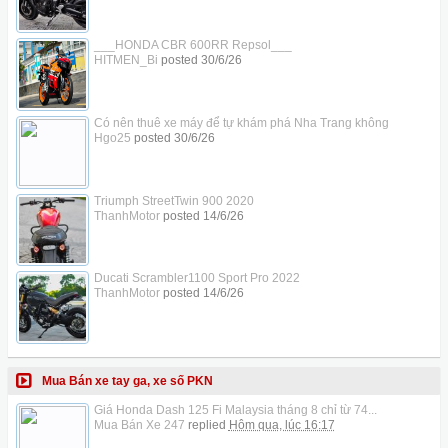
___HONDA CBR 600RR Repsol___
HITMEN_Bi
posted
30/6/26
Có nên thuê xe máy để tự khám phá Nha Trang không
Hgo25
posted
30/6/26
Triumph StreetTwin 900 2020
ThanhMotor
posted
14/6/26
Ducati Scrambler1100 Sport Pro 2022
ThanhMotor
posted
14/6/26
Mua Bán xe tay ga, xe số PKN
Giá Honda Dash 125 Fi Malaysia tháng 8 chỉ từ 74...
Mua Bán Xe 247
replied
Hôm qua, lúc 16:17