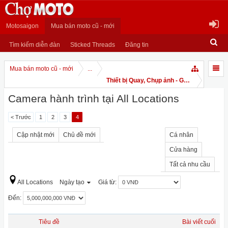
Motosaigon
Mua bán moto cũ - mới
Tìm kiếm diễn đàn
Sticked Threads
Đăng tin
Mua bán moto cũ - mới
...
Thiết bị Quay, Chụp ảnh - GPS
Camera hành trình tại All Locations
< Trước
1
2
3
4
Cập nhật mới
Chủ đề mới
Cá nhân
Cửa hàng
Tất cả nhu cầu
All Locations
Ngày tạo
Giá từ:
Đến:
Tiêu đề
Bài viết cuối