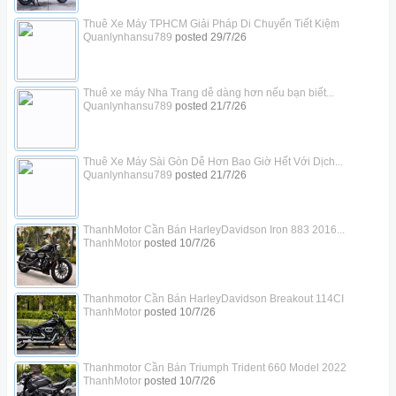
Thuê Xe Máy TPHCM Giải Pháp Di Chuyển Tiết Kiệm
Quanlynhansu789
posted
29/7/26
Thuê xe máy Nha Trang dễ dàng hơn nếu bạn biết...
Quanlynhansu789
posted
21/7/26
Thuê Xe Máy Sài Gòn Dễ Hơn Bao Giờ Hết Với Dịch...
Quanlynhansu789
posted
21/7/26
ThanhMotor Cần Bán HarleyDavidson Iron 883 2016...
ThanhMotor
posted
10/7/26
Thanhmotor Cần Bán HarleyDavidson Breakout 114CI
ThanhMotor
posted
10/7/26
Thanhmotor Cần Bán Triumph Trident 660 Model 2022
ThanhMotor
posted
10/7/26