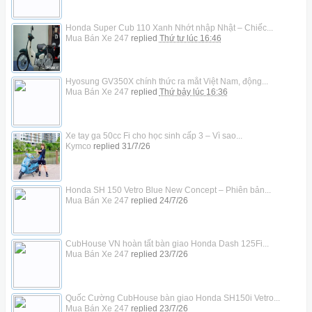
Honda Super Cub 110 Xanh Nhớt nhập Nhật – Chiếc...
Mua Bán Xe 247
replied
Thứ tư lúc 16:46
Hyosung GV350X chính thức ra mắt Việt Nam, động...
Mua Bán Xe 247
replied
Thứ bảy lúc 16:36
Xe tay ga 50cc Fi cho học sinh cấp 3 – Vì sao...
Kymco
replied
31/7/26
Honda SH 150 Vetro Blue New Concept – Phiên bản...
Mua Bán Xe 247
replied
24/7/26
CubHouse VN hoàn tất bàn giao Honda Dash 125Fi...
Mua Bán Xe 247
replied
23/7/26
Quốc Cường CubHouse bàn giao Honda SH150i Vetro...
Mua Bán Xe 247
replied
23/7/26