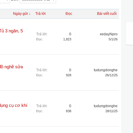
Ngày gửi ↓
Trả lời
Đọc
Bài viết cuối
Tủ 3 ngăn, 5
Trả lời:
0
xedayNpro
Đọc:
1,823
5/1/26
đồ nghề sửa
Trả lời:
0
tudungdonghe
Đọc:
928
26/12/25
dụng cụ cơ khí
Trả lời:
0
tudungdonghe
Đọc:
838
28/11/25