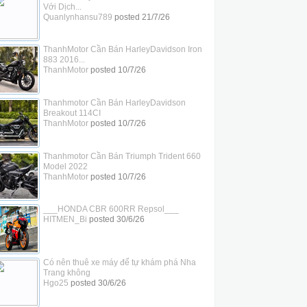
Với Dịch...
Quanlynhansu789
posted
21/7/26
ThanhMotor Cần Bán HarleyDavidson Iron
883 2016...
ThanhMotor
posted
10/7/26
Thanhmotor Cần Bán HarleyDavidson
Breakout 114CI
ThanhMotor
posted
10/7/26
Thanhmotor Cần Bán Triumph Trident 660
Model 2022
ThanhMotor
posted
10/7/26
___HONDA CBR 600RR Repsol___
HITMEN_Bi
posted
30/6/26
Có nên thuê xe máy để tự khám phá Nha
Trang không
Hgo25
posted
30/6/26