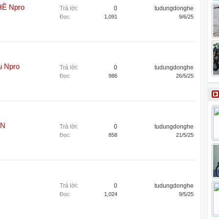
HỀ Npro
Trả lời:
0
tudungdonghe
Đọc:
1,091
9/6/25
ụ Npro
Trả lời:
0
tudungdonghe
Đọc:
986
26/5/25
ĂN
Trả lời:
0
tudungdonghe
Đọc:
858
21/5/25
Trả lời:
0
tudungdonghe
Đọc:
1,024
9/5/25