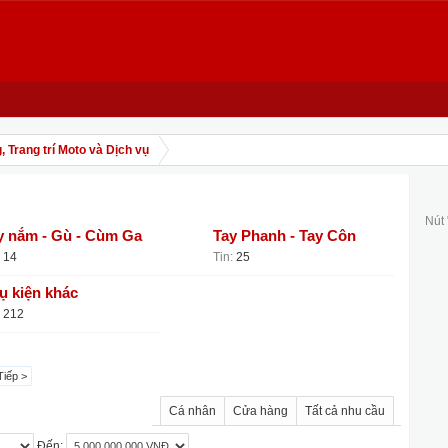
, Trang trí Moto và Dịch vụ
Nút
y nắm - Gù - Cùm Ga
Tay Phanh - Tay Côn
14
Tin:
25
ụ kiện khác
212
Tiếp >
Cá nhân
Cửa hàng
Tất cả nhu cầu
Đến: