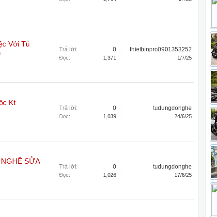
ệc Với Tủ
Trả lời:
0
thietbinpro0901353252
h
Đọc:
1,371
1/7/25
ộc Kt
Trả lời:
0
tudungdonghe
Đọc:
1,039
24/6/25
 NGHỀ SỬA
Trả lời:
0
tudungdonghe
Đọc:
1,026
17/6/25