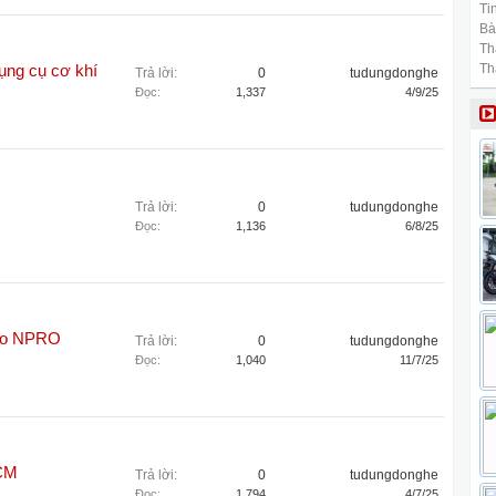
Tin
Bài
Th
Th
dụng cụ cơ khí
Trả lời:
0
tudungdonghe
Đọc:
1,337
4/9/25
Trả lời:
0
tudungdonghe
Đọc:
1,136
6/8/25
reo NPRO
Trả lời:
0
tudungdonghe
Đọc:
1,040
11/7/25
HCM
Trả lời:
0
tudungdonghe
Đọc:
1,794
4/7/25