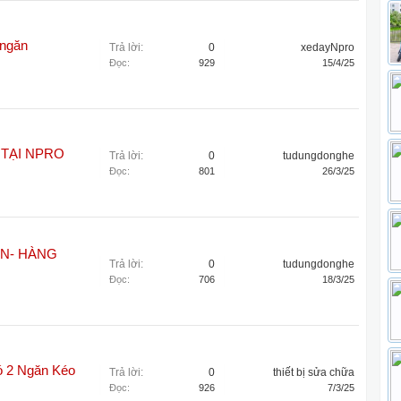
 ngăn
Trả lời:
0
xedayNpro
Đọc:
929
15/4/25
 TẠI NPRO
Trả lời:
0
tudungdonghe
Đọc:
801
26/3/25
ĂN- HÀNG
Trả lời:
0
tudungdonghe
Đọc:
706
18/3/25
ó 2 Ngăn Kéo
Trả lời:
0
thiết bị sửa chữa
Đọc:
926
7/3/25