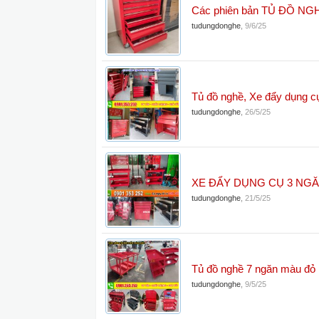
Các phiên bản TỦ ĐỒ NG
tudungdonghe
,
9/6/25
Tủ đồ nghề, Xe đẩy dụng c
tudungdonghe
,
26/5/25
XE ĐẨY DỤNG CỤ 3 NG
tudungdonghe
,
21/5/25
Tủ đồ nghề 7 ngăn màu đỏ
tudungdonghe
,
9/5/25