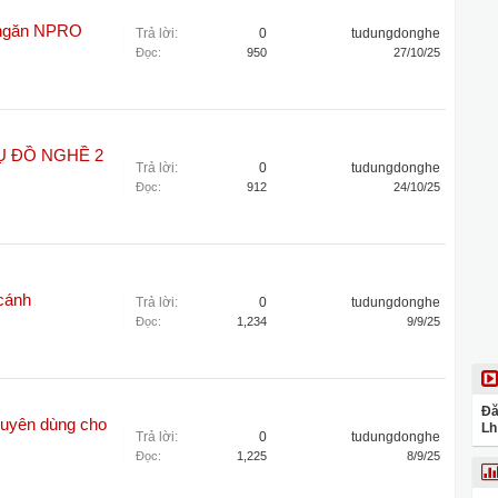
3 ngăn NPRO
Trả lời:
0
tudungdonghe
Đọc:
950
27/10/25
Ụ ĐỒ NGHỀ 2
Trả lời:
0
tudungdonghe
Đọc:
912
24/10/25
cánh
Trả lời:
0
tudungdonghe
Đọc:
1,234
9/9/25
Đă
huyên dùng cho
Lh
Trả lời:
0
tudungdonghe
Đọc:
1,225
8/9/25