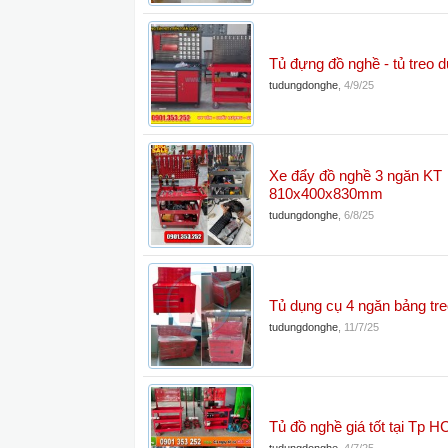
Tủ đựng đồ nghề - tủ treo 
tudungdonghe
,
4/9/25
Xe đẩy đồ nghề 3 ngăn KT
810x400x830mm
tudungdonghe
,
6/8/25
Tủ dụng cụ 4 ngăn bảng t
tudungdonghe
,
11/7/25
Tủ đồ nghề giá tốt tại Tp 