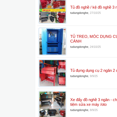
Tủ đồ nghề / kệ đồ nghề 
tudungdonghe
,
27/10/25
TỦ TREO, MÓC DỤNG C
CÁNH
tudungdonghe
,
24/10/25
Tủ đựng dụng cụ 2 ngăn 2 
tudungdonghe
,
9/9/25
Xe đẩy đồ nghề 3 ngăn - c
tiệm sửa xe máy /oto
tudungdonghe
,
8/9/25