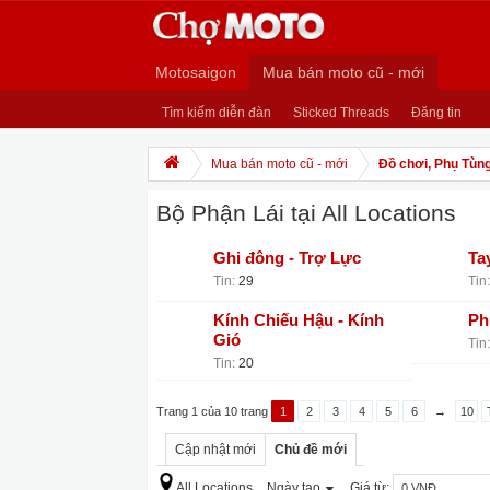
Motosaigon
Mua bán moto cũ - mới
Tìm kiếm diễn đàn
Sticked Threads
Đăng tin
Mua bán moto cũ - mới
Đồ chơi, Phụ Tùng
Bộ Phận Lái tại All Locations
Ghi đông - Trợ Lực
Ta
Tin:
29
Tin:
Kính Chiếu Hậu - Kính
Ph
Gió
Tin:
Tin:
20
Trang 1 của 10 trang
1
2
3
4
5
6
→
10
Cập nhật mới
Chủ đề mới
All Locations
Ngày tạo
Giá từ: