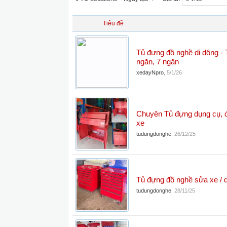
Tiêu đề
Tủ đựng đồ nghề di dộng - 
ngăn, 7 ngăn
xedayNpro
,
5/1/26
Chuyên Tủ đựng dụng cụ, 
xe
tudungdonghe
,
26/12/25
Tủ đựng đồ nghề sửa xe / 
tudungdonghe
,
28/11/25