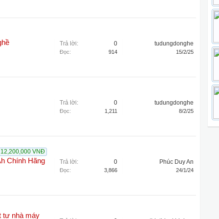
ghề
Trả lời:
0
tudungdonghe
Đọc:
914
15/2/25
Trả lời:
0
tudungdonghe
Đọc:
1,211
8/2/25
12,200,000 VNĐ
Ah Chính Hãng
Trả lời:
0
Phúc Duy An
Đọc:
3,866
24/1/24
t tư nhà máy