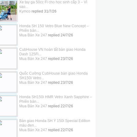
Xe tay ga 50cc Fi cho học sinh cấp 3 – Vì
sao...
Kymco
replied
31/7/26
Honda SH 150 Vetro Blue New Concept –
Phiên bản...
Mua Bán Xe 247
replied
24/7/26
CubHouse VN hoàn tất bàn giao Honda
Dash 125Fi...
Mua Bán Xe 247
replied
23/7/26
Quốc Cường CubHouse bàn giao Honda
SH150i Vetro...
Mua Bán Xe 247
replied
23/7/26
Honda SH150i HMR Vetro Xanh Sapphire –
Phiên bản...
Mua Bán Xe 247
replied
22/7/26
Bàn giao Honda SH Ý 150i Special Edition
màu đen...
Mua Bán Xe 247
replied
22/7/26