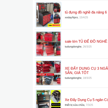
tủ đựng đồ nghề đa năng 6
xedayNpro
,
15/4/25
sale lớn TỦ ĐỂ ĐỒ NGHỀ
tudungdonghe
,
26/3/25
XE ĐẨY DỤNG CỤ 3 NG
SẴN, GIÁ TỐT
tudungdonghe
,
18/3/25
Xe Đẩy Dụng Cụ 5 ngăn C
thiết bị sửa chữa
,
7/3/25