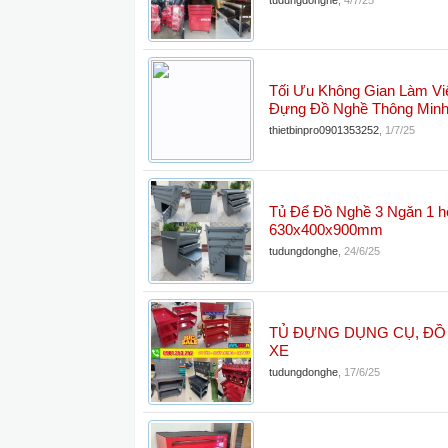
tudungdonghe
,
4/7/25
Tối Ưu Không Gian Làm Vi
Đựng Đồ Nghề Thông Min
thietbinpro0901353252
,
1/7/25
Tủ Để Đồ Nghề 3 Ngăn 1 h
630x400x900mm
tudungdonghe
,
24/6/25
TỦ ĐỰNG DỤNG CỤ, ĐỒ
XE
tudungdonghe
,
17/6/25