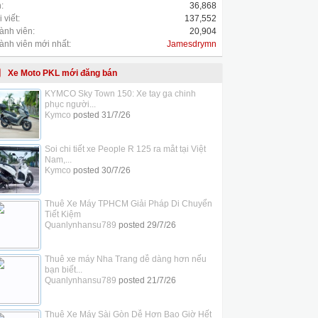
:
36,868
 viết:
137,552
ành viên:
20,904
ành viên mới nhất:
Jamesdrymn
Xe Moto PKL mới đăng bán
KYMCO Sky Town 150: Xe tay ga chinh
phục người...
Kymco
posted
31/7/26
Soi chi tiết xe People R 125 ra mắt tại Việt
Nam,...
Kymco
posted
30/7/26
Thuê Xe Máy TPHCM Giải Pháp Di Chuyển
Tiết Kiệm
Quanlynhansu789
posted
29/7/26
Thuê xe máy Nha Trang dễ dàng hơn nếu
bạn biết...
Quanlynhansu789
posted
21/7/26
Thuê Xe Máy Sài Gòn Dễ Hơn Bao Giờ Hết