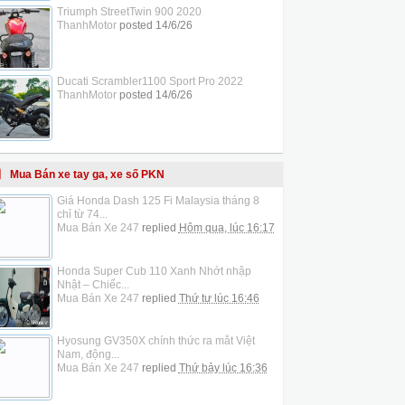
Triumph StreetTwin 900 2020
ThanhMotor
posted
14/6/26
Ducati Scrambler1100 Sport Pro 2022
ThanhMotor
posted
14/6/26
Mua Bán xe tay ga, xe số PKN
Giá Honda Dash 125 Fi Malaysia tháng 8
chỉ từ 74...
Mua Bán Xe 247
replied
Hôm qua, lúc 16:17
Honda Super Cub 110 Xanh Nhớt nhập
Nhật – Chiếc...
Mua Bán Xe 247
replied
Thứ tư lúc 16:46
Hyosung GV350X chính thức ra mắt Việt
Nam, động...
Mua Bán Xe 247
replied
Thứ bảy lúc 16:36