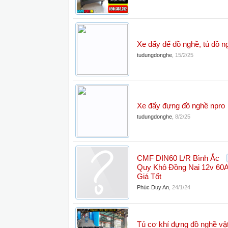
Xe đẩy để đồ nghề, tủ đồ n
tudungdonghe
,
15/2/25
Xe đẩy đựng đồ nghề npro
tudungdonghe
,
8/2/25
CMF DIN60 L/R Bình Ắc
Quy Khô Đồng Nai 12v 60
Giá Tốt
Phúc Duy An
,
24/1/24
Tủ cơ khí đựng đồ nghề vậ