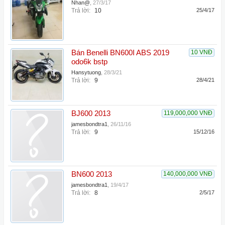
Nhan@
,
27/3/17
Trả lời:
10
25/4/17
Bán Benelli BN600I ABS 2019
10 VNĐ
odo6k bstp
Hansytuong
,
28/3/21
Trả lời:
9
28/4/21
BJ600 2013
119,000,000 VNĐ
jamesbondtra1
,
26/11/16
Trả lời:
9
15/12/16
BN600 2013
140,000,000 VNĐ
jamesbondtra1
,
19/4/17
Trả lời:
8
2/5/17