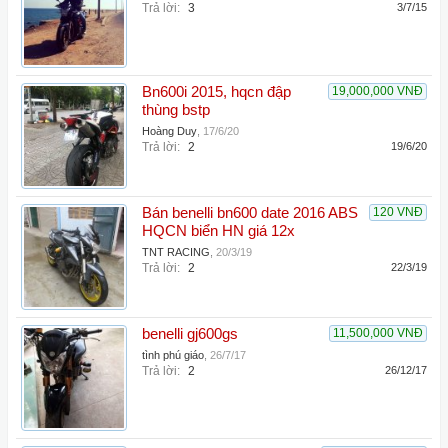
Trả lời:
3
3/7/15
Bn600i 2015, hqcn đập
19,000,000 VNĐ
thùng bstp
Hoàng Duy
,
17/6/20
Trả lời:
2
19/6/20
Bán benelli bn600 date 2016 ABS
120 VNĐ
HQCN biển HN giá 12x
TNT RACING
,
20/3/19
Trả lời:
2
22/3/19
benelli gj600gs
11,500,000 VNĐ
tình phú giáo
,
26/7/17
Trả lời:
2
26/12/17