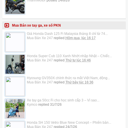
ThanhMotor
posted
14/6/26
Mua Bán xe tay ga, xe số PKN
Giá Honda Dash 125 Fi Malaysia tháng 8 chỉ từ 74...
Mua Bán Xe 247
replied
Hôm qua, lúc 16:17
Honda Super Cub 110 Xanh Nhớt nhập Nhật – Chiếc...
Mua Bán Xe 247
replied
Thứ tư lúc 16:46
Hyosung GV350X chính thức ra mắt Việt Nam, động...
Mua Bán Xe 247
replied
Thứ bảy lúc 16:36
Xe tay ga 50cc Fi cho học sinh cấp 3 – Vì sao...
Kymco
replied
31/7/26
Honda SH 150 Vetro Blue New Concept – Phiên bản...
Mua Bán Xe 247
replied
24/7/26