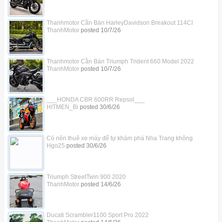
Thanhmotor Cần Bán HarleyDavidson Breakout 114CI
ThanhMotor
posted
10/7/26
Thanhmotor Cần Bán Triumph Trident 660 Model 2022
ThanhMotor
posted
10/7/26
___HONDA CBR 600RR Repsol___
HITMEN_Bi
posted
30/6/26
Có nên thuê xe máy để tự khám phá Nha Trang không
Hgo25
posted
30/6/26
Triumph StreetTwin 900 2020
ThanhMotor
posted
14/6/26
Ducati Scrambler1100 Sport Pro 2022