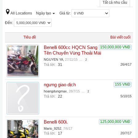
Tất cả nhu cầu
All Locations
Ngày tạo
Giá từ:
Đến:
Tiêu đề
Bài viết cuối
Benelli 600cc HQCN Sang
150,000,000 VNĐ
Tên Chuyển Vùng Thoải Mái
NGUYEN YA
,
27/11/15
...
2
Trả lời:
31
26/4/17
ngưng giao dịch
155 VNĐ
hoangdungmax
,
28/7/15
...
2
Trả lời:
22
5/10/15
Benelli 600i.
125,000,000 VNĐ
Mario_9252
,
7/6/17
Trả lời:
17
20/7/17