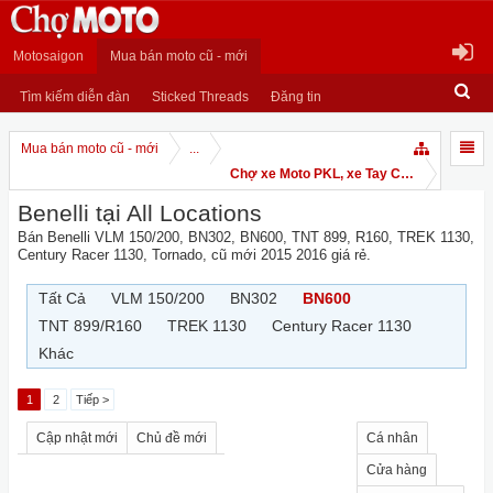
Motosaigon
Mua bán moto cũ - mới
Tìm kiếm diễn đàn
Sticked Threads
Đăng tin
Mua bán moto cũ - mới
...
Chợ xe Moto PKL, xe Tay Côn
Benelli tại All Locations
Bán Benelli VLM 150/200, BN302, BN600, TNT 899, R160, TREK 1130,
Century Racer 1130, Tornado, cũ mới 2015 2016 giá rẻ.
Tất Cả
VLM 150/200
BN302
BN600
TNT 899/R160
TREK 1130
Century Racer 1130
Khác
1
2
Tiếp >
Cập nhật mới
Chủ đề mới
Cá nhân
Cửa hàng