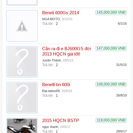
Beneli 600Gs 2014
145,000,000 VNĐ
NGA MOTO
,
3/10/15
Trả lời:
2
6/1/16
Cần ra đi e BJ600GS đời
147,000,000 VNĐ
2013 HQCN giá tốt!
Justin Thành
,
29/5/15
Trả lời:
2
31/5/15
Benelli bn 600i
108,000,000 VNĐ
Đạt.tattoo09
,
26/8/19
Trả lời:
1
26/8/19
2015 HQCN BSTP
119,000,000 VNĐ
ngọc thanh
,
24/6/17
Trả lời:
1
28/6/17