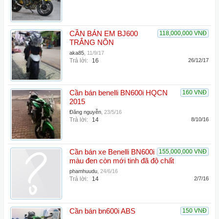
CẦN BÁN EM BJ600
118,000,000 VNĐ
TRẮNG NÕN
aka85
,
11/9/17
Trả lời:
16
26/12/17
Cần bán benelli BN600i HQCN
160 VNĐ
2015
Đăng nguyễn
,
23/5/16
Trả lời:
14
8/10/16
Cần bán xe Benelli BN600i
155,000,000 VNĐ
màu đen còn mới tinh đã độ chất
phamhuudu
,
24/6/16
Trả lời:
14
2/7/16
Cần bán bn600i ABS
150 VNĐ