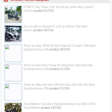
KYMCO Sky Town 150: Xe tay ga chinh phục người...
Kymco
posted
31/7/26
Soi chi tiết xe People R 125 ra mắt tại Việt Nam,...
Kymco
posted
30/7/26
Thuê Xe Máy TPHCM Giải Pháp Di Chuyển Tiết Kiệm
Quanlynhansu789
posted
29/7/26
Thuê xe máy Nha Trang dễ dàng hơn nếu bạn biết...
Quanlynhansu789
posted
21/7/26
Thuê Xe Máy Sài Gòn Dễ Hơn Bao Giờ Hết Với Dịch...
Quanlynhansu789
posted
21/7/26
ThanhMotor Cần Bán HarleyDavidson Iron 883 2016...
ThanhMotor
posted
10/7/26