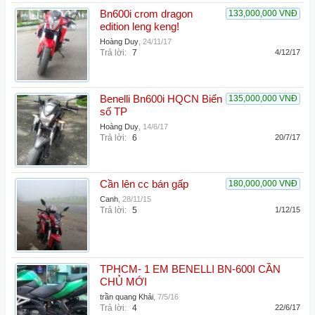
Bn600i crom dragon
133,000,000 VNĐ
edition leng keng!
Hoàng Duy
,
24/11/17
Trả lời:
7
4/12/17
Benelli Bn600i HQCN Biển
135,000,000 VNĐ
số TP
Hoàng Duy
,
14/6/17
Trả lời:
6
20/7/17
Cần lên cc bán gấp
180,000,000 VNĐ
Canh
,
28/11/15
Trả lời:
5
1/12/15
TPHCM- 1 EM BENELLI BN-600I CẦN
CHỦ MỚI
trần quang Khải
,
7/5/16
Trả lời:
4
22/6/17