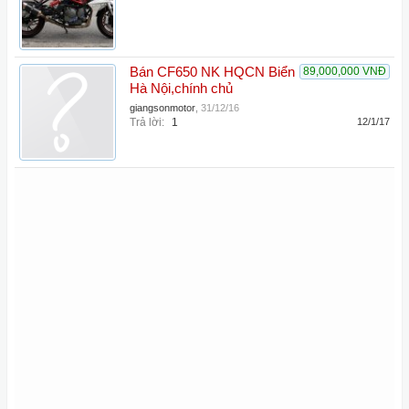
Bán CF650 NK HQCN Biển
89,000,000 VNĐ
Hà Nội,chính chủ
giangsonmotor
,
31/12/16
Trả lời:
1
12/1/17