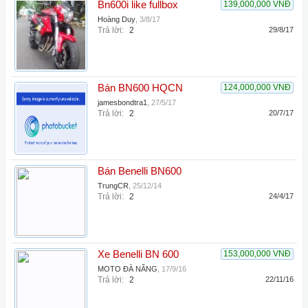
Bn600i like fullbox
139,000,000 VNĐ
Hoàng Duy
,
3/8/17
Trả lời:
2
29/8/17
Bán BN600 HQCN
124,000,000 VNĐ
jamesbondtra1
,
27/5/17
Trả lời:
2
20/7/17
Bán Benelli BN600
TrungCR
,
25/12/14
Trả lời:
2
24/4/17
Xe Benelli BN 600
153,000,000 VNĐ
MOTO ĐÀ NẴNG
,
17/9/16
Trả lời:
2
22/11/16