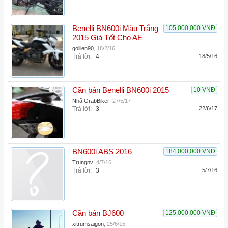
Benelli BN600i Màu Trắng
105,000,000 VNĐ
2015 Giá Tốt Cho AE
goilien90
,
18/2/16
Trả lời:
4
18/5/16
Cần bán Benelli BN600i 2015
10 VNĐ
Nhã GrabBiker
,
27/5/17
Trả lời:
3
22/6/17
BN600i ABS 2016
184,000,000 VNĐ
Trungnv
,
4/7/16
Trả lời:
3
5/7/16
Cần bán BJ600
125,000,000 VNĐ
xitrumsaigon
,
25/6/15