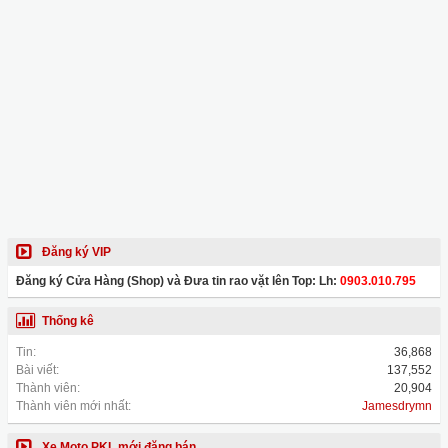
Đăng ký VIP
Đăng ký Cửa Hàng (Shop) và Đưa tin rao vặt lên Top: Lh:
0903.010.795
Thống kê
Tin:
36,868
Bài viết:
137,552
Thành viên:
20,904
Thành viên mới nhất:
Jamesdrymn
Xe Moto PKL mới đăng bán