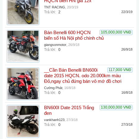
HQCN biển HN giá 12x
TNT RACING
,
20/3/19
Trả lời:
2
22/3/19
Bán Benelli 600 HQCN
105,000,000 VNĐ
biển số Hà Nội phố chính chủ
giangsonmotor
,
26/9/18
Trả lời:
0
26/9/18
__Cần Bán Benelli BN600i
117,000 VNĐ
date 2015 HQCN. odo 20.000km màu
Đỏ,ngay chủ đứng bán vô mớ đồ chơi
Cường Phát
,
16/8/18
Trả lời:
0
16/8/18
BN600I Date 2015 Trắng
130,000,000 VNĐ
đen
vankhanh123
,
27/3/18
Trả lời:
0
27/3/18