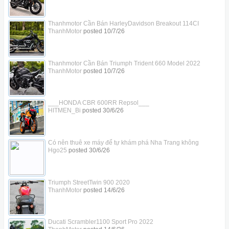
Thanhmotor Cần Bán HarleyDavidson Breakout 114CI
ThanhMotor
posted
10/7/26
Thanhmotor Cần Bán Triumph Trident 660 Model 2022
ThanhMotor
posted
10/7/26
___HONDA CBR 600RR Repsol___
HITMEN_Bi
posted
30/6/26
Có nên thuê xe máy để tự khám phá Nha Trang không
Hgo25
posted
30/6/26
Triumph StreetTwin 900 2020
ThanhMotor
posted
14/6/26
Ducati Scrambler1100 Sport Pro 2022