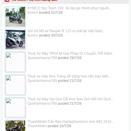
KYMCO Sky Town 150: Xe tay ga chinh phục người...
Kymco
posted
31/7/26
Soi chi tiết xe People R 125 ra mắt tại Việt Nam,...
Kymco
posted
30/7/26
Thuê Xe Máy TPHCM Giải Pháp Di Chuyển Tiết Kiệm
Quanlynhansu789
posted
29/7/26
Thuê xe máy Nha Trang dễ dàng hơn nếu bạn biết...
Quanlynhansu789
posted
21/7/26
Thuê Xe Máy Sài Gòn Dễ Hơn Bao Giờ Hết Với Dịch...
Quanlynhansu789
posted
21/7/26
ThanhMotor Cần Bán HarleyDavidson Iron 883 2016...
ThanhMotor
posted
10/7/26