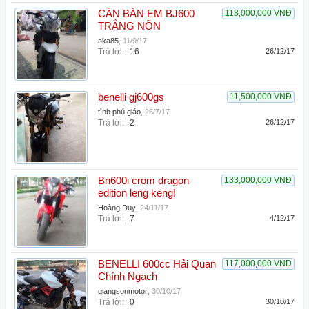
CẦN BÁN EM BJ600
118,000,000 VNĐ
TRẮNG NÕN
aka85
,
11/9/17
Trả lời:
16
26/12/17
benelli gj600gs
11,500,000 VNĐ
tình phú giáo
,
26/7/17
Trả lời:
2
26/12/17
Bn600i crom dragon
133,000,000 VNĐ
edition leng keng!
Hoàng Duy
,
24/11/17
Trả lời:
7
4/12/17
BENELLI 600cc Hải Quan
117,000,000 VNĐ
Chính Ngạch
giangsonmotor
,
30/10/17
Trả lời:
0
30/10/17