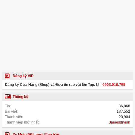
Đăng ký VIP
Đăng ký Cửa Hàng (Shop) và Đưa tin rao vặt lên Top: Lh:
0903.010.795
Thống kê
Tin:
36,868
Bài viết:
137,552
Thành viên:
20,904
Thành viên mới nhất:
Jamesdrymn
Xe Moto PKL mới đăng bán