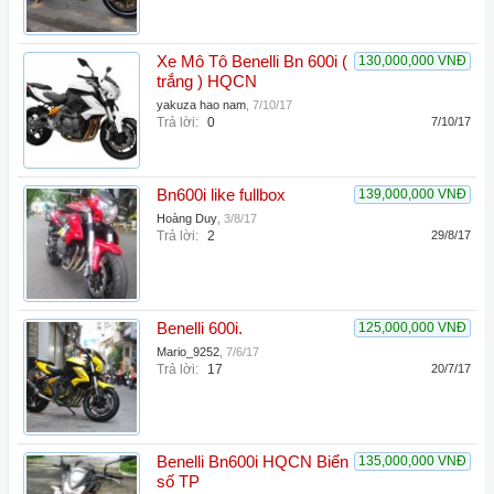
Xe Mô Tô Benelli Bn 600i (
130,000,000 VNĐ
trắng ) HQCN
yakuza hao nam
,
7/10/17
Trả lời:
0
7/10/17
Bn600i like fullbox
139,000,000 VNĐ
Hoàng Duy
,
3/8/17
Trả lời:
2
29/8/17
Benelli 600i.
125,000,000 VNĐ
Mario_9252
,
7/6/17
Trả lời:
17
20/7/17
Benelli Bn600i HQCN Biển
135,000,000 VNĐ
số TP