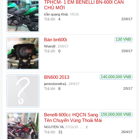
TPHCM- 1 EM BENELLI BN-600I CẦN
CHỦ MỚI
trần quang Khải
,
7/5/16
Trả lời:
4
22/6/17
Bán bn600i
130 VNĐ
Nhan@
,
15/6/17
Trả lời:
0
15/6/17
BN600 2013
140,000,000 VNĐ
jamesbondtra1
,
19/4/17
Trả lời:
8
2/5/17
Benelli 600cc HQCN Sang
150,000,000 VNĐ
Tên Chuyển Vùng Thoải Mái
NGUYEN YA
,
27/11/15
...
2
Trả lời:
31
26/4/17