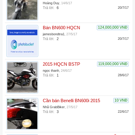
Hoàng Duy
,
14/6/17
Trả lời:
6
20/7/17
Bán BN600 HQCN
124,000,000 VNĐ
jamesbondtra1
,
27/5/17
Trả lời:
2
20/7/17
2015 HQCN BSTP
119,000,000 VNĐ
ngọc thanh
,
24/6/17
Trả lời:
1
28/6/17
Cần bán Benelli BN600i 2015
10 VNĐ
Nhã GrabBiker
,
27/5/17
Trả lời:
3
22/6/17