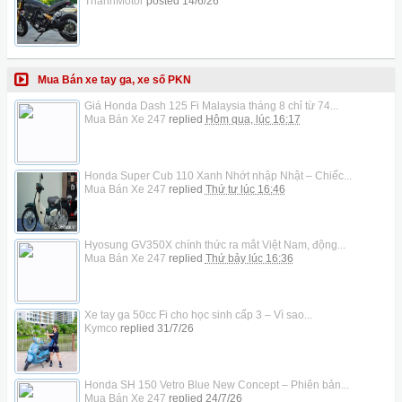
ThanhMotor
posted
14/6/26
Mua Bán xe tay ga, xe số PKN
Giá Honda Dash 125 Fi Malaysia tháng 8 chỉ từ 74...
Mua Bán Xe 247
replied
Hôm qua, lúc 16:17
Honda Super Cub 110 Xanh Nhớt nhập Nhật – Chiếc...
Mua Bán Xe 247
replied
Thứ tư lúc 16:46
Hyosung GV350X chính thức ra mắt Việt Nam, động...
Mua Bán Xe 247
replied
Thứ bảy lúc 16:36
Xe tay ga 50cc Fi cho học sinh cấp 3 – Vì sao...
Kymco
replied
31/7/26
Honda SH 150 Vetro Blue New Concept – Phiên bản...
Mua Bán Xe 247
replied
24/7/26