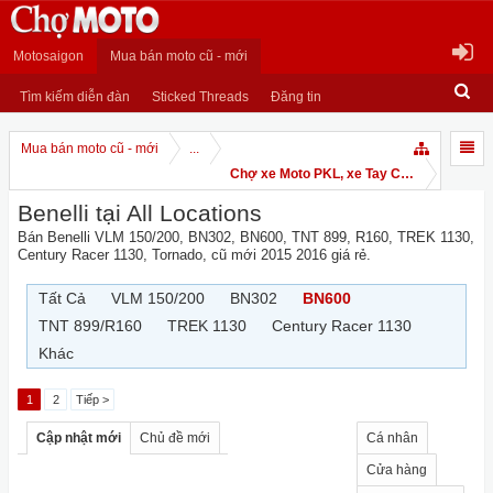
Motosaigon
Mua bán moto cũ - mới
Tìm kiếm diễn đàn
Sticked Threads
Đăng tin
Mua bán moto cũ - mới
...
Chợ xe Moto PKL, xe Tay Côn
Benelli tại All Locations
Bán Benelli VLM 150/200, BN302, BN600, TNT 899, R160, TREK 1130,
Century Racer 1130, Tornado, cũ mới 2015 2016 giá rẻ.
Tất Cả
VLM 150/200
BN302
BN600
TNT 899/R160
TREK 1130
Century Racer 1130
Khác
1
2
Tiếp >
Cập nhật mới
Chủ đề mới
Cá nhân
Cửa hàng