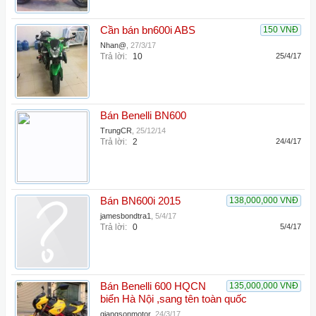
Cần bán bn600i ABS
150 VNĐ
Nhan@
,
27/3/17
Trả lời:
10
25/4/17
Bán Benelli BN600
TrungCR
,
25/12/14
Trả lời:
2
24/4/17
Bán BN600i 2015
138,000,000 VNĐ
jamesbondtra1
,
5/4/17
Trả lời:
0
5/4/17
Bán Benelli 600 HQCN
135,000,000 VNĐ
biển Hà Nội ,sang tên toàn quốc
giangsonmotor
,
24/3/17