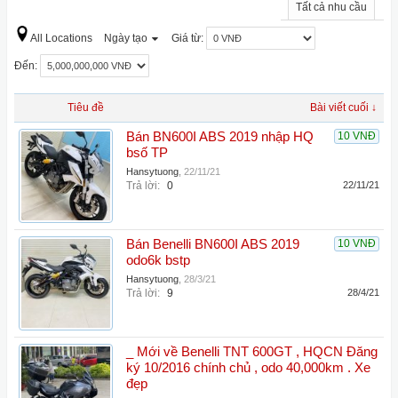
Tất cả nhu cầu
All Locations
Ngày tạo
Giá từ:
Đến:
Tiêu đề
Bài viết cuối ↓
Bán BN600I ABS 2019 nhập HQ
10 VNĐ
bsố TP
Hansytuong
,
22/11/21
Trả lời:
0
22/11/21
Bán Benelli BN600I ABS 2019
10 VNĐ
odo6k bstp
Hansytuong
,
28/3/21
Trả lời:
9
28/4/21
_ Mới về Benelli TNT 600GT , HQCN Đăng
ký 10/2016 chính chủ , odo 40,000km . Xe
đẹp