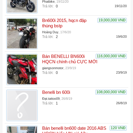
Phatbike
,
19/11/20
Trả lời:
0
19/11/20
Bn600i 2015, hqcn đập
19,000,000 VNĐ
thùng bstp
Hoàng Duy
,
17/6/20
Trả lời:
2
19/6/20
Bán BENELLI BN600i
116,000,000 VNĐ
HQCN chính chủ CỰC MỚI
giangsonmotor
,
23/9/19
Trả lời:
0
23/9/19
Benelli bn 600i
108,000,000 VNĐ
Đạt.tattoo09
,
26/8/19
Trả lời:
1
26/8/19
Bán benelli bn600 date 2016 ABS
120 VNĐ