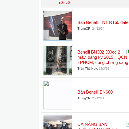
Tiêu đề
Bán Benelli TNT R160 da
TrungCR
,
24/12/14
Benelli BN302 300cc 2
máy, đăng ký 2015 HQCN 
TPHCM, công chứng sang 
Trần Thế Huy
,
16/3/15
Bán Benelli BN600
TrungCR
,
25/12/14
ĐÀ NẴNG BÁN