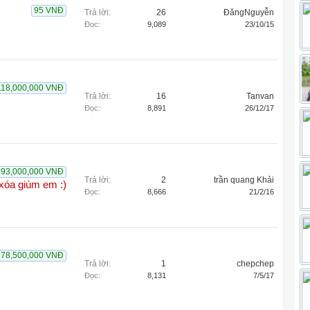
95 VNĐ
Trả lời:
26
ĐăngNguyễn
Đọc:
9,089
23/10/15
118,000,000 VNĐ
Trả lời:
16
Tanvan
Đọc:
8,891
26/12/17
93,000,000 VNĐ
Trả lời:
2
trần quang Khải
xóa giùm em :)
Đọc:
8,666
21/2/16
78,500,000 VNĐ
Trả lời:
1
chepchep
Đọc:
8,131
7/5/17