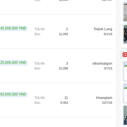
145,000,000 VNĐ
Trả lời:
2
Thành Long
Đọc:
11,092
6/1/16
125,000,000 VNĐ
Trả lời:
3
xitrumsaigon
Đọc:
10,288
3/7/15
93,000,000 VNĐ
Trả lời:
11
Hoanglam
Đọc:
9,463
22/7/16