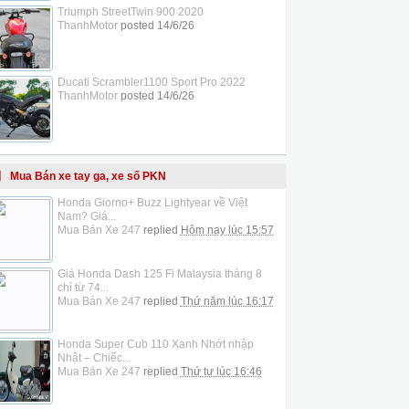
Triumph StreetTwin 900 2020
ThanhMotor
posted
14/6/26
Ducati Scrambler1100 Sport Pro 2022
ThanhMotor
posted
14/6/26
Mua Bán xe tay ga, xe số PKN
Honda Giorno+ Buzz Lightyear về Việt
Nam? Giá...
Mua Bán Xe 247
replied
Hôm nay lúc 15:57
Giá Honda Dash 125 Fi Malaysia tháng 8
chỉ từ 74...
Mua Bán Xe 247
replied
Thứ năm lúc 16:17
Honda Super Cub 110 Xanh Nhớt nhập
Nhật – Chiếc...
Mua Bán Xe 247
replied
Thứ tư lúc 16:46