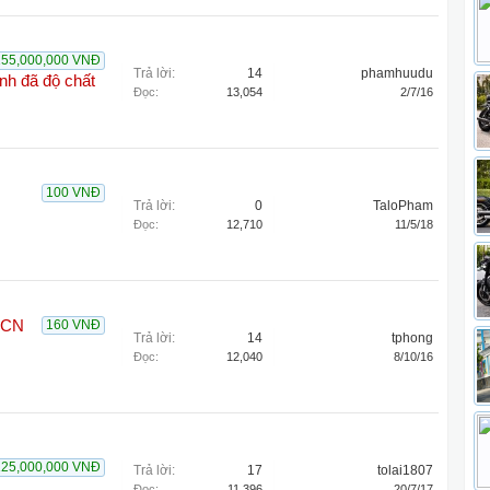
155,000,000 VNĐ
Trả lời:
14
phamhuudu
nh đã độ chất
Đọc:
13,054
2/7/16
100 VNĐ
Trả lời:
0
TaloPham
Đọc:
12,710
11/5/18
QCN
160 VNĐ
Trả lời:
14
tphong
Đọc:
12,040
8/10/16
125,000,000 VNĐ
Trả lời:
17
tolai1807
Đọc:
11,396
20/7/17