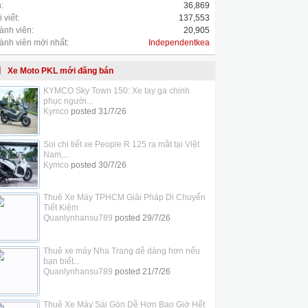
:
36,869
 viết:
137,553
ành viên:
20,905
ành viên mới nhất:
Independentkea
Xe Moto PKL mới đăng bán
KYMCO Sky Town 150: Xe tay ga chinh
phục người...
Kymco
posted
31/7/26
Soi chi tiết xe People R 125 ra mắt tại Việt
Nam,...
Kymco
posted
30/7/26
Thuê Xe Máy TPHCM Giải Pháp Di Chuyển
Tiết Kiệm
Quanlynhansu789
posted
29/7/26
Thuê xe máy Nha Trang dễ dàng hơn nếu
bạn biết...
Quanlynhansu789
posted
21/7/26
Thuê Xe Máy Sài Gòn Dễ Hơn Bao Giờ Hết