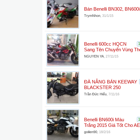
Bán Benelli BN302, BN600
TrymNhon
,
31/1/15
Benelli 600cc HQCN
Sang Tên Chuyển Vùng Th
NGUYEN YA
,
27/11/15
ĐÀ NẴNG BÁN KEEWAY
BLACKSTER 250
Trần Đức Hiếu
,
7/11/16
Benelli BN600i Màu
Trắng 2015 Giá Tốt Cho AE
goilien90
,
18/2/16