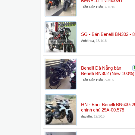
BENELLI TNT600GT
Trần Đức Hiếu
,
7/11/16
SG - Bán Benelli BN302 - 8
Anhkhoa
,
13/1/16
Benelli Đà Nẵng bán
Benelli BN302 (New 100%)
Trần Đức Hiếu
,
3/3/16
HN - Bán: Benelli BN600i
chính chủ 29A-00.578
davidliu
,
12/1/15