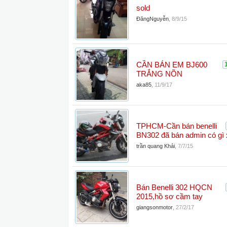
sold
ĐăngNguyễn
,
8/9/15
CẦN BÁN EM BJ600
TRẮNG NÕN
aka85
,
11/9/17
TPHCM-Cần bán benelli
BN302 đã bán admin có gì 
trần quang Khải
,
7/7/15
Bán Benelli 302 HQCN
2015,hồ sơ cầm tay
giangsonmotor
,
27/2/17