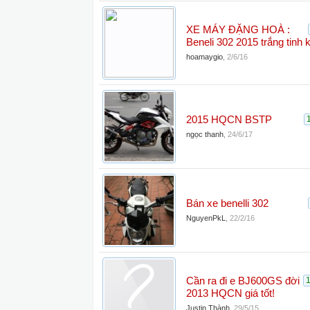
XE MÁY ĐẶNG HOÀ :
Beneli 302 2015 trắng tinh k
hoamaygio
,
2/6/16
2015 HQCN BSTP
ngọc thanh
,
24/6/17
Bán xe benelli 302
NguyenPkL
,
22/2/16
Cần ra đi e BJ600GS đời
2013 HQCN giá tốt!
Justin Thành
,
29/5/15