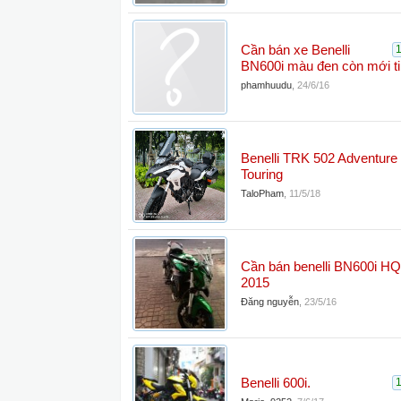
Cần bán xe Benelli
BN600i màu đen còn mới ti
phamhuudu
,
24/6/16
Benelli TRK 502 Adventure
Touring
TaloPham
,
11/5/18
Cần bán benelli BN600i H
2015
Đăng nguyễn
,
23/5/16
Benelli 600i.