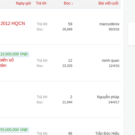
Ngày gửi
Trả lời
Đọc ↓
Bài viết cuối
te 2012 HQCN
Trả lời:
59
marcusfenix
Đọc:
26,699
30/3/16
110,000,000 VNĐ
biển số
Trả lời:
12
minh quan
tên
Đọc:
23,329
11/4/16
Trả lời:
2
Nguyễn pháp
Đọc:
21,944
24/4/17
155,000,000 VNĐ
Trả lời:
46
Trần Đức Hiếu