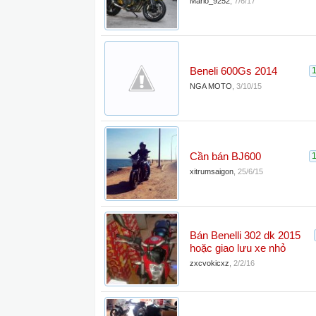
Mario_9252
,
7/6/17
Beneli 600Gs 2014
NGA MOTO
,
3/10/15
Cần bán BJ600
xitrumsaigon
,
25/6/15
Bán Benelli 302 dk 2015
hoặc giao lưu xe nhỏ
zxcvokicxz
,
2/2/16