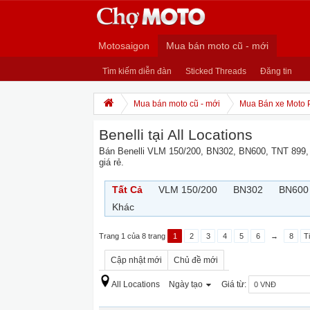
Motosaigon
Mua bán moto cũ - mới
Tìm kiếm diễn đàn
Sticked Threads
Đăng tin
Mua bán moto cũ - mới
Mua Bán xe Moto 
Benelli tại All Locations
Bán Benelli VLM 150/200, BN302, BN600, TNT 899,
giá rẻ.
Tất Cả
VLM 150/200
BN302
BN600
Khác
Trang 1 của 8 trang
1
2
3
4
5
6
→
8
T
Cập nhật mới
Chủ đề mới
All Locations
Ngày tạo
Giá từ: