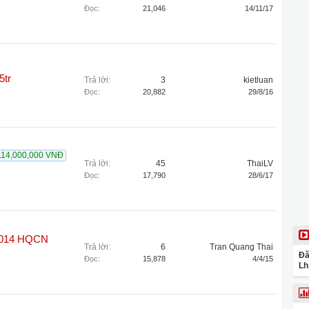
Đọc:
21,046
14/11/17
5tr
Trả lời:
3
kietluan
Đọc:
20,882
29/8/16
114,000,000 VNĐ
Trả lời:
45
ThaiLV
Đọc:
17,790
28/6/17
 2014 HQCN
Trả lời:
6
Tran Quang Thai
Đă
Đọc:
15,878
4/4/15
Lh