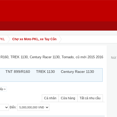
PKL
Chợ xe Moto PKL, xe Tay Côn
 R160, TREK 1130, Century Racer 1130, Tornado, cũ mới 2015 2016
Nút
TNT 899/R160
TREK 1130
Century Racer 1130
iếp >
Cá nhân
Cửa hàng
Tất cả nhu cầu
Đến: