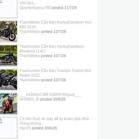
Với Dịch...
Quanlynhansu789
posted
21/7/26
ThanhMotor Cần Bán HarleyDavidson Iron
883 2016...
ThanhMotor
posted
10/7/26
Thanhmotor Cần Bán HarleyDavidson
Breakout 114CI
ThanhMotor
posted
10/7/26
Thanhmotor Cần Bán Triumph Trident 660
Model 2022
ThanhMotor
posted
10/7/26
___HONDA CBR 600RR Repsol___
HITMEN_Bi
posted
30/6/26
Có nên thuê xe máy để tự khám phá Nha
Trang không
Hgo25
posted
30/6/26