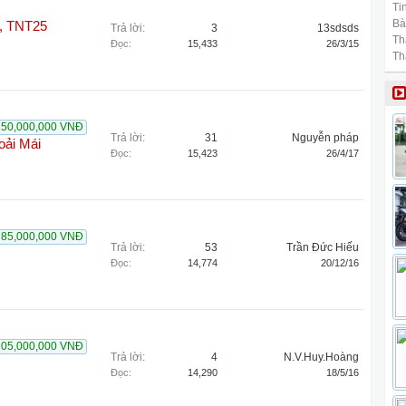
Tin
Bài
i, TNT25
Trả lời:
3
13sdsds
Th
Đọc:
15,433
26/3/15
Th
150,000,000 VNĐ
Trả lời:
31
Nguyễn pháp
oải Mái
Đọc:
15,423
26/4/17
85,000,000 VNĐ
Trả lời:
53
Trần Đức Hiếu
Đọc:
14,774
20/12/16
105,000,000 VNĐ
Trả lời:
4
N.V.Huy.Hoàng
Đọc:
14,290
18/5/16