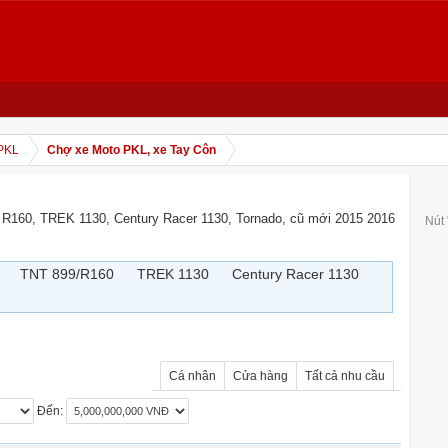
PKL
Chợ xe Moto PKL, xe Tay Côn
 R160, TREK 1130, Century Racer 1130, Tornado, cũ mới 2015 2016
Nút
TNT 899/R160
TREK 1130
Century Racer 1130
Cá nhân
Cửa hàng
Tất cả nhu cầu
Đến: