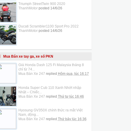
Triumph StreetTwin 900 2020
ThanhMotor
posted
14/6/26
Ducati Scrambler1100 Sport Pro 2022
ThanhMotor
posted
14/6/26
Mua Bán xe tay ga, xe số PKN
Giá Honda Dash 125 Fi Malaysia tháng 8
chỉ từ 74...
Mua Bán Xe 247
replied
Hôm qua, lúc 16:17
Honda Super Cub 110 Xanh Nhớt nhập
Nhật – Chiếc...
Mua Bán Xe 247
replied
Thứ tư lúc 16:46
Hyosung GV350X chính thức ra mắt Việt
Nam, động...
Mua Bán Xe 247
replied
Thứ bảy lúc 16:36