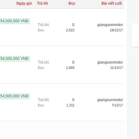
Ngày gửi
Trả lời
Đọc
Bài viết cuối
54,000,000 VNĐ
Trả lời:
0
giangsonmotor
Đọc:
2,522
18/12/17
54,000,000 VNĐ
Trả lời:
0
giangsonmotor
Đọc:
1,665
11/12/17
54,000,000 VNĐ
Trả lời:
0
giangsonmotor
Đọc:
1,311
7/12/17