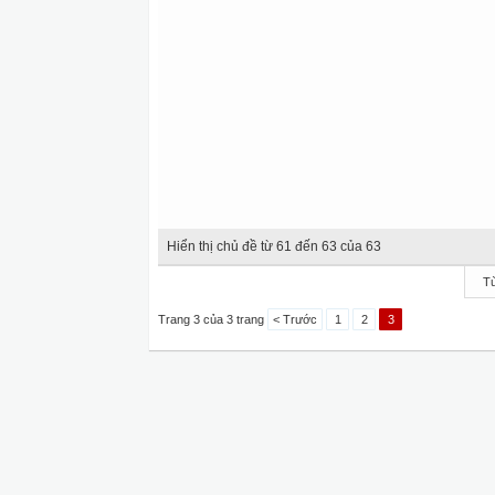
Hiển thị chủ đề từ 61 đến 63 của 63
Tù
Trang 3 của 3 trang
< Trước
1
2
3