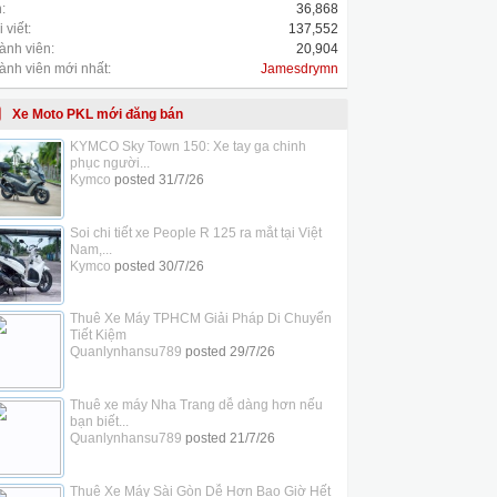
:
36,868
 viết:
137,552
ành viên:
20,904
ành viên mới nhất:
Jamesdrymn
Xe Moto PKL mới đăng bán
KYMCO Sky Town 150: Xe tay ga chinh
phục người...
Kymco
posted
31/7/26
Soi chi tiết xe People R 125 ra mắt tại Việt
Nam,...
Kymco
posted
30/7/26
Thuê Xe Máy TPHCM Giải Pháp Di Chuyển
Tiết Kiệm
Quanlynhansu789
posted
29/7/26
Thuê xe máy Nha Trang dễ dàng hơn nếu
bạn biết...
Quanlynhansu789
posted
21/7/26
Thuê Xe Máy Sài Gòn Dễ Hơn Bao Giờ Hết