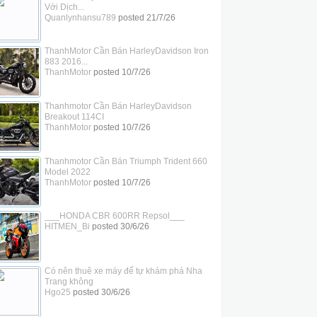
Với Dịch...
Quanlynhansu789
posted
21/7/26
ThanhMotor Cần Bán HarleyDavidson Iron
883 2016...
ThanhMotor
posted
10/7/26
Thanhmotor Cần Bán HarleyDavidson
Breakout 114CI
ThanhMotor
posted
10/7/26
Thanhmotor Cần Bán Triumph Trident 660
Model 2022
ThanhMotor
posted
10/7/26
___HONDA CBR 600RR Repsol___
HITMEN_Bi
posted
30/6/26
Có nên thuê xe máy để tự khám phá Nha
Trang không
Hgo25
posted
30/6/26