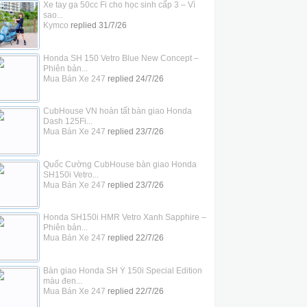
Xe tay ga 50cc Fi cho học sinh cấp 3 – Vì
sao...
Kymco
replied
31/7/26
Honda SH 150 Vetro Blue New Concept –
Phiên bản...
Mua Bán Xe 247
replied
24/7/26
CubHouse VN hoàn tất bàn giao Honda
Dash 125Fi...
Mua Bán Xe 247
replied
23/7/26
Quốc Cường CubHouse bàn giao Honda
SH150i Vetro...
Mua Bán Xe 247
replied
23/7/26
Honda SH150i HMR Vetro Xanh Sapphire –
Phiên bản...
Mua Bán Xe 247
replied
22/7/26
Bàn giao Honda SH Ý 150i Special Edition
màu đen...
Mua Bán Xe 247
replied
22/7/26