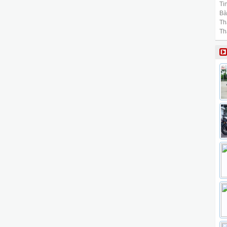
Tin
Bài
Th
Th