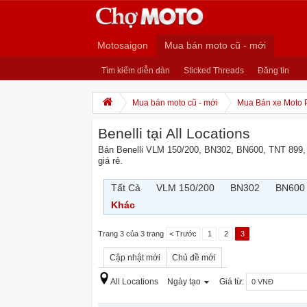
Motosaigon
Mua bán moto cũ - mới
Tìm kiếm diễn đàn
Sticked Threads
Đăng tin
Mua bán moto cũ - mới
Mua Bán xe Moto 
Benelli tại All Locations
Bán Benelli VLM 150/200, BN302, BN600, TNT 899,
giá rẻ.
Tất Cả
VLM 150/200
BN302
BN600
Khác
Trang 3 của 3 trang
< Trước
1
2
3
Cập nhật mới
Chủ đề mới
All Locations
Ngày tạo
Giá từ: