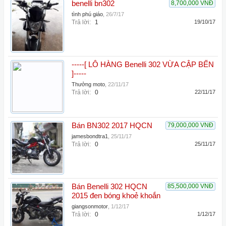
benelli bn302
8,700,000 VNĐ
tình phú giáo
,
26/7/17
Trả lời:
1
19/10/17
-----[ LÔ HÀNG Benelli 302 VỪA CẬP BẾN
]-----
Thưởng moto
,
22/11/17
Trả lời:
0
22/11/17
Bán BN302 2017 HQCN
79,000,000 VNĐ
jamesbondtra1
,
25/11/17
Trả lời:
0
25/11/17
Bán Benelli 302 HQCN
85,500,000 VNĐ
2015 đen bóng khoẻ khoắn
giangsonmotor
,
1/12/17
Trả lời:
0
1/12/17