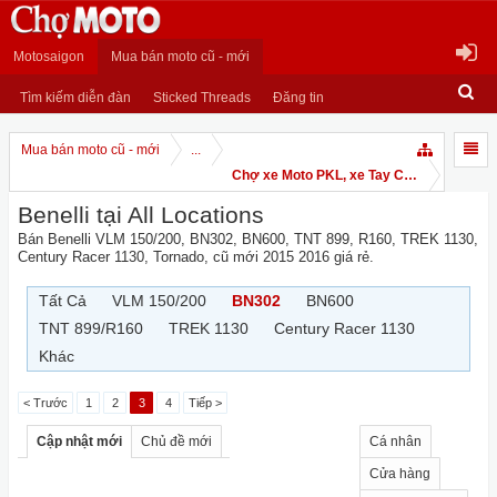
Motosaigon
Mua bán moto cũ - mới
Tìm kiếm diễn đàn
Sticked Threads
Đăng tin
Mua bán moto cũ - mới
...
Chợ xe Moto PKL, xe Tay Côn
Benelli tại All Locations
Bán Benelli VLM 150/200, BN302, BN600, TNT 899, R160, TREK 1130,
Century Racer 1130, Tornado, cũ mới 2015 2016 giá rẻ.
Tất Cả
VLM 150/200
BN302
BN600
TNT 899/R160
TREK 1130
Century Racer 1130
Khác
< Trước
1
2
3
4
Tiếp >
Cập nhật mới
Chủ đề mới
Cá nhân
Cửa hàng