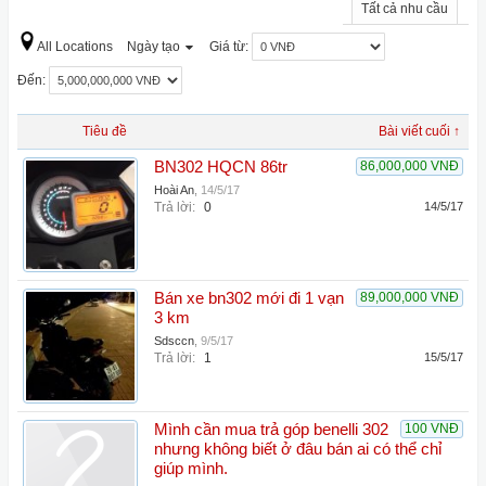
Tất cả nhu cầu
All Locations
Ngày tạo
Giá từ:
Đến:
Tiêu đề
Bài viết cuối ↑
BN302 HQCN 86tr
86,000,000 VNĐ
Hoài An
,
14/5/17
Trả lời:
0
14/5/17
Bán xe bn302 mới đi 1 vạn
89,000,000 VNĐ
3 km
Sdsccn
,
9/5/17
Trả lời:
1
15/5/17
Mình cần mua trả góp benelli 302
100 VNĐ
nhưng không biết ở đâu bán ai có thể chỉ
giúp mình.