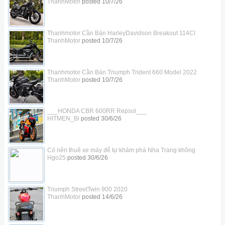
ThanhMotor
posted
10/7/26
Thanhmotor Cần Bán HarleyDavidson Breakout 114CI
ThanhMotor
posted
10/7/26
Thanhmotor Cần Bán Triumph Trident 660 Model 2022
ThanhMotor
posted
10/7/26
___HONDA CBR 600RR Repsol___
HITMEN_Bi
posted
30/6/26
Có nên thuê xe máy để tự khám phá Nha Trang không
Hgo25
posted
30/6/26
Triumph StreetTwin 900 2020
ThanhMotor
posted
14/6/26