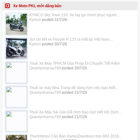
Xe Moto PKL mới đăng bán
KYMCO Sky Town 150: Xe tay ga chinh phục người...
Kymco
posted
31/7/26
Soi chi tiết xe People R 125 ra mắt tại Việt Nam,...
Kymco
posted
30/7/26
Thuê Xe Máy TPHCM Giải Pháp Di Chuyển Tiết Kiệm
Quanlynhansu789
posted
29/7/26
Thuê xe máy Nha Trang dễ dàng hơn nếu bạn biết...
Quanlynhansu789
posted
21/7/26
Thuê Xe Máy Sài Gòn Dễ Hơn Bao Giờ Hết Với Dịch...
Quanlynhansu789
posted
21/7/26
ThanhMotor Cần Bán HarleyDavidson Iron 883 2016...