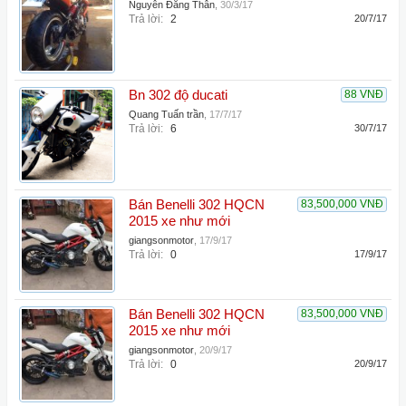
Nguyễn Đăng Thân
,
30/3/17
Trả lời:
2
20/7/17
Bn 302 độ ducati
88 VNĐ
Quang Tuấn trần
,
17/7/17
Trả lời:
6
30/7/17
Bán Benelli 302 HQCN
83,500,000 VNĐ
2015 xe như mới
giangsonmotor
,
17/9/17
Trả lời:
0
17/9/17
Bán Benelli 302 HQCN
83,500,000 VNĐ
2015 xe như mới
giangsonmotor
,
20/9/17
Trả lời:
0
20/9/17