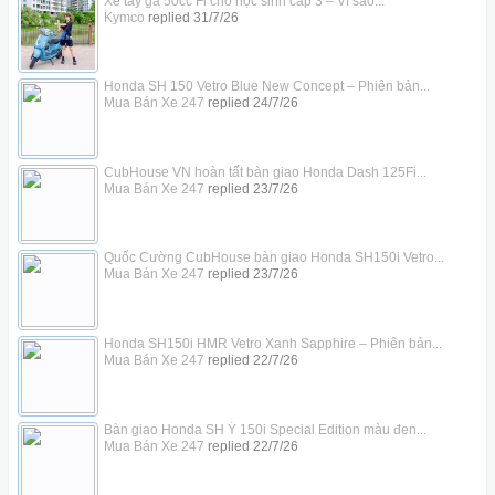
Xe tay ga 50cc Fi cho học sinh cấp 3 – Vì sao...
Kymco
replied
31/7/26
Honda SH 150 Vetro Blue New Concept – Phiên bản...
Mua Bán Xe 247
replied
24/7/26
CubHouse VN hoàn tất bàn giao Honda Dash 125Fi...
Mua Bán Xe 247
replied
23/7/26
Quốc Cường CubHouse bàn giao Honda SH150i Vetro...
Mua Bán Xe 247
replied
23/7/26
Honda SH150i HMR Vetro Xanh Sapphire – Phiên bản...
Mua Bán Xe 247
replied
22/7/26
Bàn giao Honda SH Ý 150i Special Edition màu đen...
Mua Bán Xe 247
replied
22/7/26