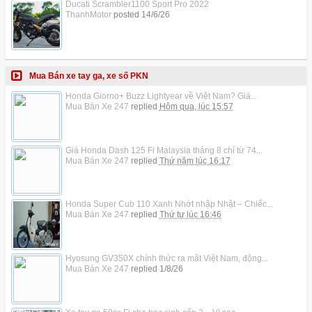
Ducati Scrambler1100 Sport Pro 2022
ThanhMotor
posted
14/6/26
Mua Bán xe tay ga, xe số PKN
Honda Giorno+ Buzz Lightyear về Việt Nam? Giá...
Mua Bán Xe 247
replied
Hôm qua, lúc 15:57
Giá Honda Dash 125 Fi Malaysia tháng 8 chỉ từ 74...
Mua Bán Xe 247
replied
Thứ năm lúc 16:17
Honda Super Cub 110 Xanh Nhớt nhập Nhật – Chiếc...
Mua Bán Xe 247
replied
Thứ tư lúc 16:46
Hyosung GV350X chính thức ra mắt Việt Nam, động...
Mua Bán Xe 247
replied
1/8/26