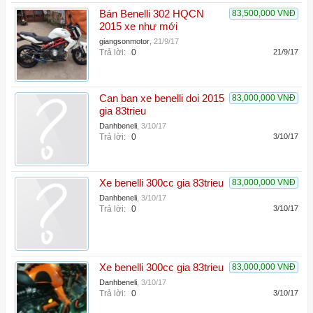
Bán Benelli 302 HQCN
83,500,000 VNĐ
2015 xe như mới
giangsonmotor
,
21/9/17
Trả lời:
0
21/9/17
Can ban xe benelli doi 2015
83,000,000 VNĐ
gia 83trieu
Danhbeneli
,
3/10/17
Trả lời:
0
3/10/17
Xe benelli 300cc gia 83trieu
83,000,000 VNĐ
Danhbeneli
,
3/10/17
Trả lời:
0
3/10/17
Xe benelli 300cc gia 83trieu
83,000,000 VNĐ
Danhbeneli
,
3/10/17
Trả lời:
0
3/10/17