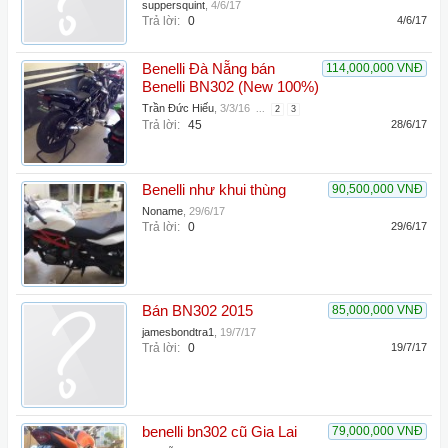
suppersquint
,
4/6/17
Trả lời:
0
4/6/17
Benelli Đà Nẵng bán
114,000,000 VNĐ
Benelli BN302 (New 100%)
Trần Đức Hiếu
,
3/3/16
...
2
3
Trả lời:
45
28/6/17
Benelli như khui thùng
90,500,000 VNĐ
Noname
,
29/6/17
Trả lời:
0
29/6/17
Bán BN302 2015
85,000,000 VNĐ
jamesbondtra1
,
19/7/17
Trả lời:
0
19/7/17
benelli bn302 cũ Gia Lai
79,000,000 VNĐ