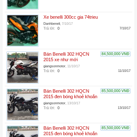
Xe benelli 300cc gia 74trieu
Danhbeneli
,
7/10/17
Trả lời:
0
7/10/17
Bán Benelli 302 HQCN
84,500,000 VNĐ
2015 xe như mới
giangsonmotor
,
11/10/17
Trả lời:
0
11/10/17
Bán Benelli 302 HQCN
85,500,000 VNĐ
2015 đen bóng khoẻ khoắn
giangsonmotor
,
13/10/17
Trả lời:
0
13/10/17
Bán Benelli 302 HQCN
85,500,000 VNĐ
2015 đen bóng khoẻ khoắn