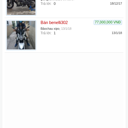
Trả lời:
0
18/12/17
Bán benelli302
77,000,000 VNĐ
Bảochau xipo
,
13/1/18
Trả lời:
1
13/1/18