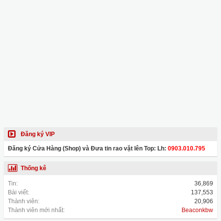
Đăng ký VIP
Đăng ký Cửa Hàng (Shop) và Đưa tin rao vặt lên Top: Lh:
0903.010.795
Thống kê
Tin:
36,869
Bài viết:
137,553
Thành viên:
20,906
Thành viên mới nhất:
Beaconkbw